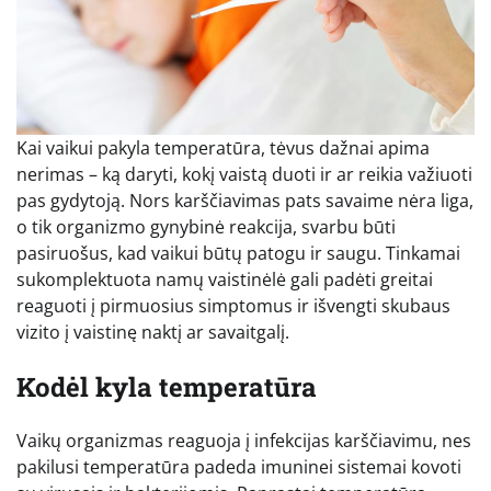
Kai vaikui pakyla temperatūra, tėvus dažnai apima
nerimas – ką daryti, kokį vaistą duoti ir ar reikia važiuoti
pas gydytoją. Nors karščiavimas pats savaime nėra liga,
o tik organizmo gynybinė reakcija, svarbu būti
pasiruošus, kad vaikui būtų patogu ir saugu. Tinkamai
sukomplektuota namų vaistinėlė gali padėti greitai
reaguoti į pirmuosius simptomus ir išvengti skubaus
vizito į vaistinę naktį ar savaitgalį.
Kodėl kyla temperatūra
Vaikų organizmas reaguoja į infekcijas karščiavimu, nes
pakilusi temperatūra padeda imuninei sistemai kovoti