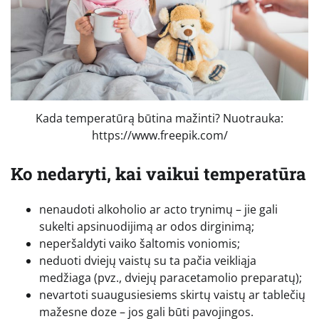
Kada temperatūrą būtina mažinti? Nuotrauka:
https://www.freepik.com/
Ko nedaryti, kai vaikui temperatūra
nenaudoti alkoholio ar acto trynimų – jie gali
sukelti apsinuodijimą ar odos dirginimą;
neperšaldyti vaiko šaltomis voniomis;
neduoti dviejų vaistų su ta pačia veikliąja
medžiaga (pvz., dviejų paracetamolio preparatų);
nevartoti suaugusiesiems skirtų vaistų ar tablečių
mažesne doze – jos gali būti pavojingos.