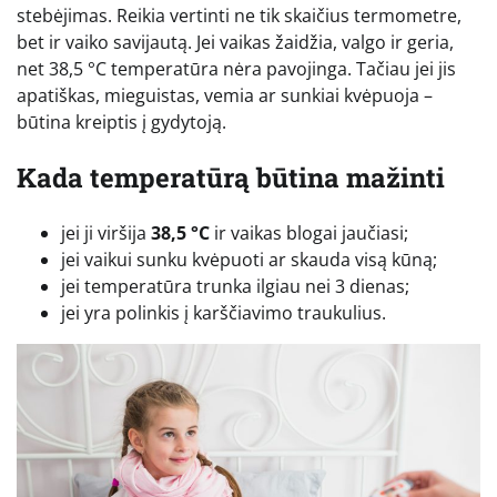
stebėjimas. Reikia vertinti ne tik skaičius termometre,
bet ir vaiko savijautą. Jei vaikas žaidžia, valgo ir geria,
net 38,5 °C temperatūra nėra pavojinga. Tačiau jei jis
apatiškas, mieguistas, vemia ar sunkiai kvėpuoja –
būtina kreiptis į gydytoją.
Kada temperatūrą būtina mažinti
jei ji viršija
38,5 °C
ir vaikas blogai jaučiasi;
jei vaikui sunku kvėpuoti ar skauda visą kūną;
jei temperatūra trunka ilgiau nei 3 dienas;
jei yra polinkis į karščiavimo traukulius.