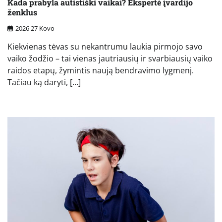
Kada prabyla autistiški vaikai? Ekspertė įvardijo
ženklus
2026 27 Kovo
Kiekvienas tėvas su nekantrumu laukia pirmojo savo
vaiko žodžio – tai vienas jautriausių ir svarbiausių vaiko
raidos etapų, žymintis naują bendravimo lygmenį.
Tačiau ką daryti, […]