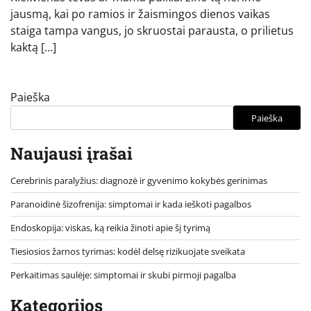
jausmą, kai po ramios ir žaismingos dienos vaikas
staiga tampa vangus, jo skruostai parausta, o prilietus
kaktą […]
Paieška
Paieška
Naujausi įrašai
Cerebrinis paralyžius: diagnozė ir gyvenimo kokybės gerinimas
Paranoidinė šizofrenija: simptomai ir kada ieškoti pagalbos
Endoskopija: viskas, ką reikia žinoti apie šį tyrimą
Tiesiosios žarnos tyrimas: kodėl delsę rizikuojate sveikata
Perkaitimas saulėje: simptomai ir skubi pirmoji pagalba
Kategorijos