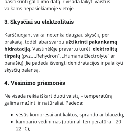
pasitikrinti galiojimo datą ir visada laikyti vaistus
vaikams nepasiekiamoje vietoje.
3. Skysčiai su elektrolitais
Karščiuojant vaikai netenka daugiau skysčių per
prakaitą, todėl labai svarbu
užtikrinti pakankamą
hidrataciją
. Vaistinėlėje pravartu turėti
elektrolitų
tirpalų
(pvz., „Rehydron“, „Humana Electrolyte“ ar
panašių). Jie padeda išvengti dehidratacijos ir palaikyti
skysčių balansą.
4. Vėsinimo priemonės
Ne visada reikia iškart duoti vaistų – temperatūrą
galima mažinti ir natūraliai. Padeda:
vėsūs kompresai ant kaktos, sprando ar blauzdų;
kambario vėdinimas (optimali temperatūra – 20–
22 °C);