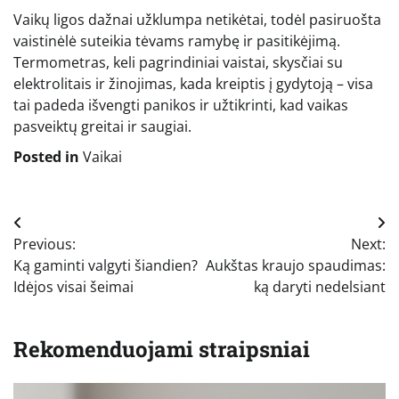
Vaikų ligos dažnai užklumpa netikėtai, todėl pasiruošta
vaistinėlė suteikia tėvams ramybę ir pasitikėjimą.
Termometras, keli pagrindiniai vaistai, skysčiai su
elektrolitais ir žinojimas, kada kreiptis į gydytoją – visa
tai padeda išvengti panikos ir užtikrinti, kad vaikas
pasveiktų greitai ir saugiai.
Posted in
Vaikai
Navigacija
Previous:
Next:
tarp
Ką gaminti valgyti šiandien?
Aukštas kraujo spaudimas:
įrašų
Idėjos visai šeimai
ką daryti nedelsiant
Rekomenduojami straipsniai