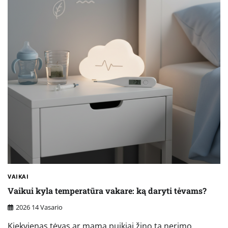
VAIKAI
Vaikui kyla temperatūra vakare: ką daryti tėvams?
2026 14 Vasario
Kiekvienas tėvas ar mama puikiai žino tą nerimo