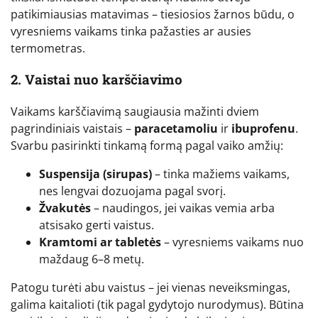
patikimiausias matavimas – tiesiosios žarnos būdu, o
vyresniems vaikams tinka pažasties ar ausies
termometras.
2. Vaistai nuo karščiavimo
Vaikams karščiavimą saugiausia mažinti dviem
pagrindiniais vaistais –
paracetamoliu
ir
ibuprofenu
.
Svarbu pasirinkti tinkamą formą pagal vaiko amžių:
Suspensija (sirupas)
– tinka mažiems vaikams,
nes lengvai dozuojama pagal svorį.
Žvakutės
– naudingos, jei vaikas vemia arba
atsisako gerti vaistus.
Kramtomi ar tabletės
– vyresniems vaikams nuo
maždaug 6–8 metų.
Patogu turėti abu vaistus – jei vienas neveiksmingas,
galima kaitalioti (tik pagal gydytojo nurodymus). Būtina