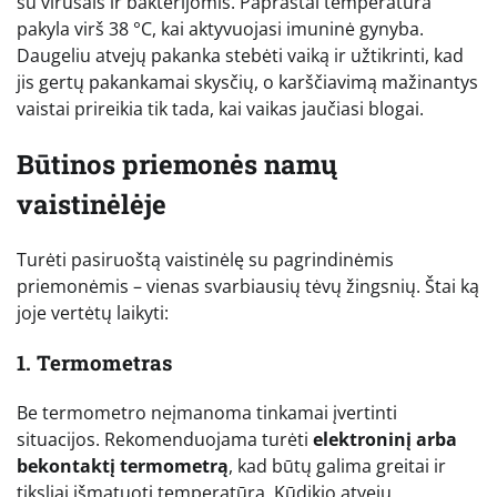
su virusais ir bakterijomis. Paprastai temperatūra
pakyla virš 38 °C, kai aktyvuojasi imuninė gynyba.
Daugeliu atvejų pakanka stebėti vaiką ir užtikrinti, kad
jis gertų pakankamai skysčių, o karščiavimą mažinantys
vaistai prireikia tik tada, kai vaikas jaučiasi blogai.
Būtinos priemonės namų
vaistinėlėje
Turėti pasiruoštą vaistinėlę su pagrindinėmis
priemonėmis – vienas svarbiausių tėvų žingsnių. Štai ką
joje vertėtų laikyti:
1. Termometras
Be termometro neįmanoma tinkamai įvertinti
situacijos. Rekomenduojama turėti
elektroninį arba
bekontaktį termometrą
, kad būtų galima greitai ir
tiksliai išmatuoti temperatūrą. Kūdikio atveju