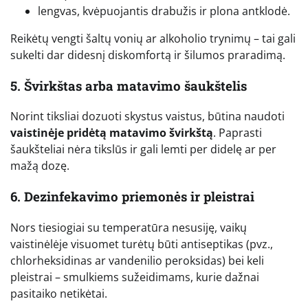
lengvas, kvėpuojantis drabužis ir plona antklodė.
Reikėtų vengti šaltų vonių ar alkoholio trynimų – tai gali
sukelti dar didesnį diskomfortą ir šilumos praradimą.
5. Švirkštas arba matavimo šaukštelis
Norint tiksliai dozuoti skystus vaistus, būtina naudoti
vaistinėje pridėtą matavimo švirkštą
. Paprasti
šaukšteliai nėra tikslūs ir gali lemti per didelę ar per
mažą dozę.
6. Dezinfekavimo priemonės ir pleistrai
Nors tiesiogiai su temperatūra nesusiję, vaikų
vaistinėlėje visuomet turėtų būti antiseptikas (pvz.,
chlorheksidinas ar vandenilio peroksidas) bei keli
pleistrai – smulkiems sužeidimams, kurie dažnai
pasitaiko netikėtai.