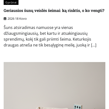
Gyvūnai
Geriausios šunų veislės šeimai: ką rinktis, o ko vengti?
2026 18 Kovo
Šuns atsiradimas namuose yra vienas
džiaugsmingiausių, bet kartu ir atsakingiausių
sprendimų, kokį tik gali priimti šeima. Keturkojis
draugas atneša ne tik besąlyginę meilę, juoką ir […]