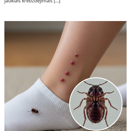
jaukiais krebždėjimais […]