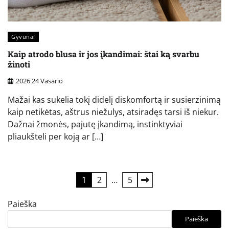
Gyvūnai
Kaip atrodo blusa ir jos įkandimai: štai ką svarbu
žinoti
2026 24 Vasario
Mažai kas sukelia tokį didelį diskomfortą ir susierzinimą
kaip netikėtas, aštrus niežulys, atsiradęs tarsi iš niekur.
Dažnai žmonės, pajutę įkandimą, instinktyviai
pliaukšteli per koją ar […]
Įrašų
1
2
…
5
puslapiavimas
Paieška
Paieška