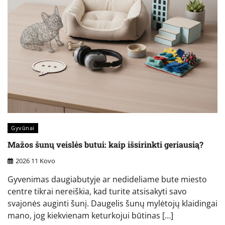
Gyvūnai
Mažos šunų veislės butui: kaip išsirinkti geriausią?
2026 11 Kovo
Gyvenimas daugiabutyje ar nedideliame bute miesto
centre tikrai nereiškia, kad turite atsisakyti savo
svajonės auginti šunį. Daugelis šunų mylėtojų klaidingai
mano, jog kiekvienam keturkojui būtinas […]