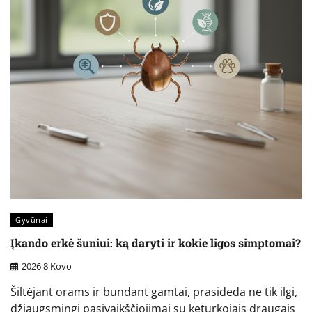
Gyvūnai
Įkando erkė šuniui: ką daryti ir kokie ligos simptomai?
2026 8 Kovo
Šiltėjant orams ir bundant gamtai, prasideda ne tik ilgi,
džiaugsmingi pasivaikščiojimai su keturkojais draugais