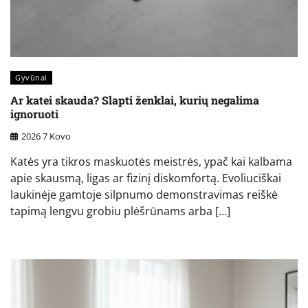
Gyvūnai
Ar katei skauda? Slapti ženklai, kurių negalima
ignoruoti
2026 7 Kovo
Katės yra tikros maskuotės meistrės, ypač kai kalbama
apie skausmą, ligas ar fizinį diskomfortą. Evoliuciškai
laukinėje gamtoje silpnumo demonstravimas reiškė
tapimą lengvu grobiu plėšrūnams arba […]