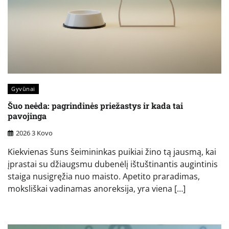
Gyvūnai
Šuo neėda: pagrindinės priežastys ir kada tai
pavojinga
2026 3 Kovo
Kiekvienas šuns šeimininkas puikiai žino tą jausmą, kai
įprastai su džiaugsmu dubenėlį ištuštinantis augintinis
staiga nusigręžia nuo maisto. Apetito praradimas,
moksliškai vadinamas anoreksija, yra viena […]