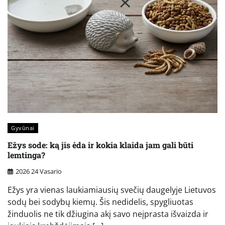
Gyvūnai
Ežys sode: ką jis ėda ir kokia klaida jam gali būti
lemtinga?
2026 24 Vasario
Ežys yra vienas laukiamiausių svečių daugelyje Lietuvos
sodų bei sodybų kiemų. Šis nedidelis, spygliuotas
žinduolis ne tik džiugina akį savo neįprasta išvaizda ir