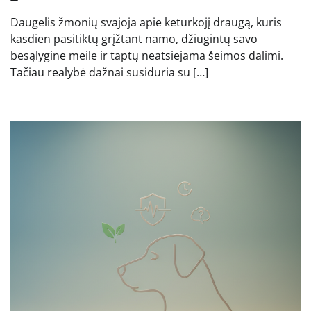
Daugelis žmonių svajoja apie keturkojį draugą, kuris
kasdien pasitiktų grįžtant namo, džiugintų savo
besąlygine meile ir taptų neatsiejama šeimos dalimi.
Tačiau realybė dažnai susiduria su […]