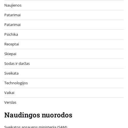
Naujienos
Patarimai
Patarimai
Psichika
Receptai
Skiepai
Sodas ir daržas
Sveikata
Technologijos
Vaikai
Verslas
Naudingos nuorodos
Sveikatos apsaugos ministerija (SAM)