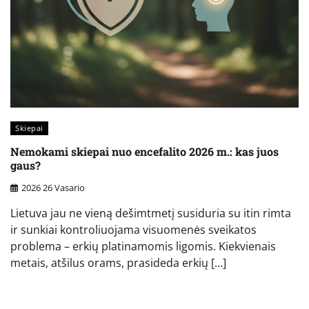
Skiepai
Nemokami skiepai nuo encefalito 2026 m.: kas juos
gaus?
2026 26 Vasario
Lietuva jau ne vieną dešimtmetį susiduria su itin rimta
ir sunkiai kontroliuojama visuomenės sveikatos
problema – erkių platinamomis ligomis. Kiekvienais
metais, atšilus orams, prasideda erkių […]