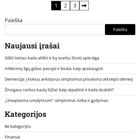
Įrašų
1
2
3
puslapiavimas
Paieška
Paieška
Naujausi įrašai
SIBO testas: kada atlikti ir ką svarbu žinoti apie eigą
Infekcinių ligų gidas: pavojai ir būdai, kaip apsisaugoti
Demencija: į kokius ankstyvus simptomus privaloma atkreipti dėmesį
Žmogaus rankos kaulų lūžiai: kaip atpažinti ir kada skubėti?
„Ureaplasma urealyticum“: simptomai, rizika ir gydymas
Kategorijos
Be kategorijos
Finansai