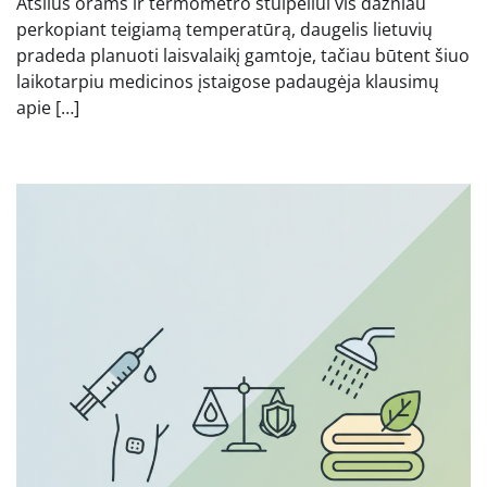
Atšilus orams ir termometro stulpeliui vis dažniau
perkopiant teigiamą temperatūrą, daugelis lietuvių
pradeda planuoti laisvalaikį gamtoje, tačiau būtent šiuo
laikotarpiu medicinos įstaigose padaugėja klausimų
apie […]