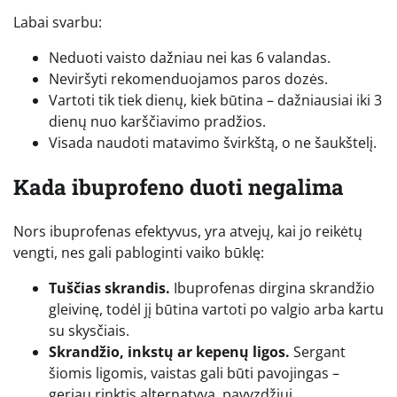
Labai svarbu:
Neduoti vaisto dažniau nei kas 6 valandas.
Neviršyti rekomenduojamos paros dozės.
Vartoti tik tiek dienų, kiek būtina – dažniausiai iki 3
dienų nuo karščiavimo pradžios.
Visada naudoti matavimo švirkštą, o ne šaukštelį.
Kada ibuprofeno duoti negalima
Nors ibuprofenas efektyvus, yra atvejų, kai jo reikėtų
vengti, nes gali pabloginti vaiko būklę:
Tuščias skrandis.
Ibuprofenas dirgina skrandžio
gleivinę, todėl jį būtina vartoti po valgio arba kartu
su skysčiais.
Skrandžio, inkstų ar kepenų ligos.
Sergant
šiomis ligomis, vaistas gali būti pavojingas –
geriau rinktis alternatyvą, pavyzdžiui,