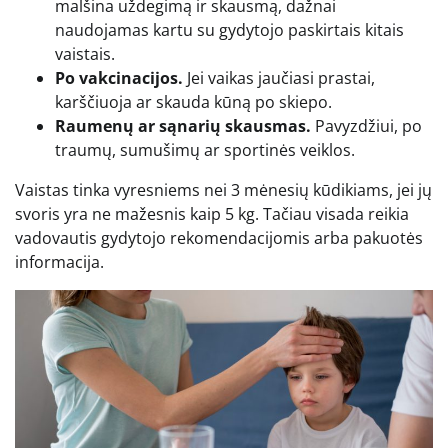
malšina uždegimą ir skausmą, dažnai
naudojamas kartu su gydytojo paskirtais kitais
vaistais.
Po vakcinacijos.
Jei vaikas jaučiasi prastai,
karščiuoja ar skauda kūną po skiepo.
Raumenų ar sąnarių skausmas.
Pavyzdžiui, po
traumų, sumušimų ar sportinės veiklos.
Vaistas tinka vyresniems nei 3 mėnesių kūdikiams, jei jų
svoris yra ne mažesnis kaip 5 kg. Tačiau visada reikia
vadovautis gydytojo rekomendacijomis arba pakuotės
informacija.