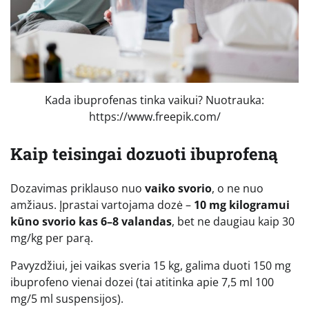
Kada ibuprofenas tinka vaikui? Nuotrauka:
https://www.freepik.com/
Kaip teisingai dozuoti ibuprofeną
Dozavimas priklauso nuo
vaiko svorio
, o ne nuo
amžiaus. Įprastai vartojama dozė –
10 mg kilogramui
kūno svorio kas 6–8 valandas
, bet ne daugiau kaip 30
mg/kg per parą.
Pavyzdžiui, jei vaikas sveria 15 kg, galima duoti 150 mg
ibuprofeno vienai dozei (tai atitinka apie 7,5 ml 100
mg/5 ml suspensijos).