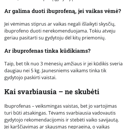
Ar galima duoti ibuprofeną, jei vaikas vėmė?
Jei vėmimas stiprus ar vaikas negali išlaikyti skysčių,
ibuprofeno duoti nerekomenduojama. Tokiu atveju
geriau pasitarti su gydytoju dėl kitų priemonių.
Ar ibuprofenas tinka kūdikiams?
Taip, bet tik nuo 3 mėnesių amžiaus ir jei kūdikis sveria
daugiau nei 5 kg. Jaunesniems vaikams tinka tik
gydytojo paskirti vaistai.
Kai svarbiausia – ne skubėti
Ibuprofenas – veiksmingas vaistas, bet jo vartojimas
turi būti atsakingas. Tėvams svarbiausia vadovautis
gydytojo rekomendacijomis ir stebėti vaiko savijautą.
Jei karščiavimas ar skausmas nepraeina, o vaikas