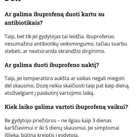
Ar galima ibuprofeną duoti kartu su
antibiotikais?
Taip, bet tik jei gydytojas tai leidžia. Ibuprofenas
nesumažina antibiotikų veiksmingumo, tačiau svarbu
stebėti, ar neatsiranda skrandžio dirginimo.
Ar galima duoti ibuprofeno naktį?
Taip, jei temperatūra aukšta ar vaikas negali miegoti
dėl skausmo. Dozę reikia skaičiuoti taip pat kaip dieną,
atsižvelgiant į paskutinį vartojimo laiką.
Kiek laiko galima vartoti ibuprofeną vaikui?
Be gydytojo priežiūros – ne ilgiau kaip 3 dienas
karščiavimui ir iki 5 dienų skausmui. Jei simptomai
išlieka, būtina kreiptis į gydytoją.