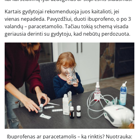
Kartais gydytojai rekomenduoja juos kaitalioti, jei
vienas nepadeda. Pavyzdžiui, duoti ibuprofeno, o po 3
valandų – paracetamolio. Tačiau tokią schemą visada
geriausia derinti su gydytoju, kad nebūtų perdozuota.
Ibuprofenas ar paracetamolis – ką rinktis? Nuotrauka: