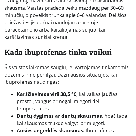
uždegimą, mažindamas karščiavimą ir malšindamas
skausmą. Vaistas pradeda veikti maždaug per 30–60
minučių, o poveikis trunka apie 6–8 valandas. Dėl šios
priežasties jis dažnai naudojamas vietoje
paracetamolio arba kaitaliojamas su juo, kai
karščiavimas sunkiai krenta.
Kada ibuprofenas tinka vaikui
Šis vaistas laikomas saugiu, jei vartojamas tinkamomis
dozėmis ir ne per ilgai. Dažniausios situacijos, kai
ibuprofenas naudingas:
Karščiavimas virš 38,5 °C
, kai vaikas jaučiasi
prastai, vangus ar negali miegoti dėl
temperatūros.
Dantų dygimas ar dantų skausmas.
Ypač tada,
kai skausmas trukdo valgyti ar miegoti.
Ausies ar gerklės skausmas.
Ibuprofenas