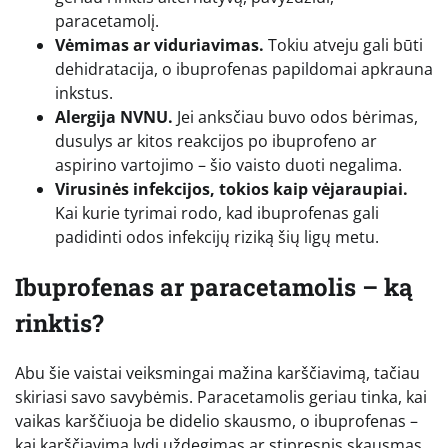
paracetamolį.
Vėmimas ar viduriavimas.
Tokiu atveju gali būti
dehidratacija, o ibuprofenas papildomai apkrauna
inkstus.
Alergija NVNU.
Jei anksčiau buvo odos bėrimas,
dusulys ar kitos reakcijos po ibuprofeno ar
aspirino vartojimo – šio vaisto duoti negalima.
Virusinės infekcijos, tokios kaip vėjaraupiai.
Kai kurie tyrimai rodo, kad ibuprofenas gali
padidinti odos infekcijų riziką šių ligų metu.
Ibuprofenas ar paracetamolis – ką
rinktis?
Abu šie vaistai veiksmingai mažina karščiavimą, tačiau
skiriasi savo savybėmis. Paracetamolis geriau tinka, kai
vaikas karščiuoja be didelio skausmo, o ibuprofenas –
kai karščiavimą lydi uždegimas ar stipresnis skausmas.