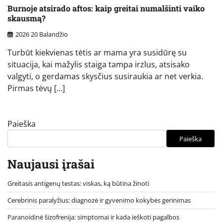
Burnoje atsirado aftos: kaip greitai numalšinti vaiko
skausmą?
2026 20 Balandžio
Turbūt kiekvienas tėtis ar mama yra susidūrę su
situacija, kai mažylis staiga tampa irzlus, atsisako
valgyti, o gerdamas skysčius susiraukia ar net verkia.
Pirmas tėvų […]
Paieška
Paieška
Naujausi įrašai
Greitasis antigenų testas: viskas, ką būtina žinoti
Cerebrinis paralyžius: diagnozė ir gyvenimo kokybės gerinimas
Paranoidinė šizofrenija: simptomai ir kada ieškoti pagalbos