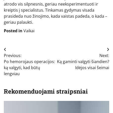
atrodo vis silpnesnis, geriau neeksperimentuoti ir
kreiptis į specialistus. Tinkamas gydymas visada
prasideda nuo žinojimo, kada vaistas padeda, o kada –
geriau palaukti.
Posted in
Vaikai
Navigacija
Previous:
Next:
tarp
Po hemorojaus operacijos:
Ką gaminti valgyti šiandien?
įrašų
ką valgyti, kad būtų
Idėjos visai šeimai
lengviau
Rekomenduojami straipsniai