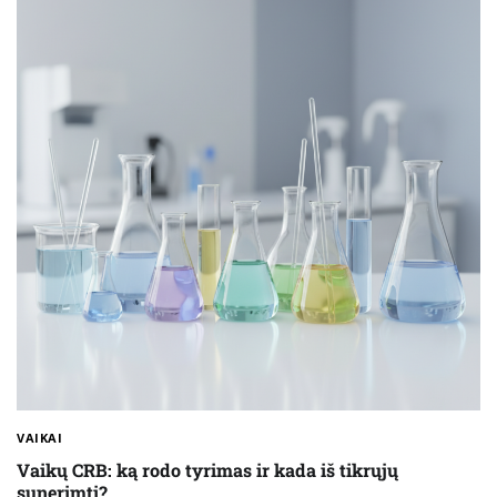
VAIKAI
Vaikų CRB: ką rodo tyrimas ir kada iš tikrųjų
sunerimti?