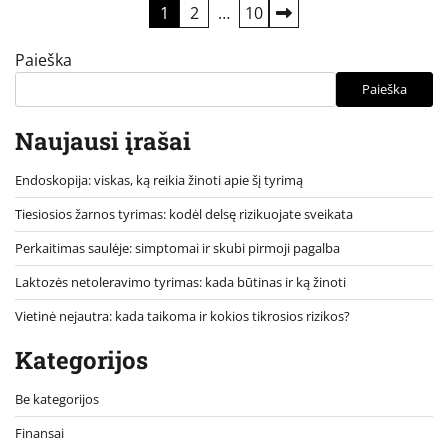
Įrašų
1
2
…
10
puslapiavimas
Paieška
Paieška
Naujausi įrašai
Endoskopija: viskas, ką reikia žinoti apie šį tyrimą
Tiesiosios žarnos tyrimas: kodėl delsę rizikuojate sveikata
Perkaitimas saulėje: simptomai ir skubi pirmoji pagalba
Laktozės netoleravimo tyrimas: kada būtinas ir ką žinoti
Vietinė nejautra: kada taikoma ir kokios tikrosios rizikos?
Kategorijos
Be kategorijos
Finansai