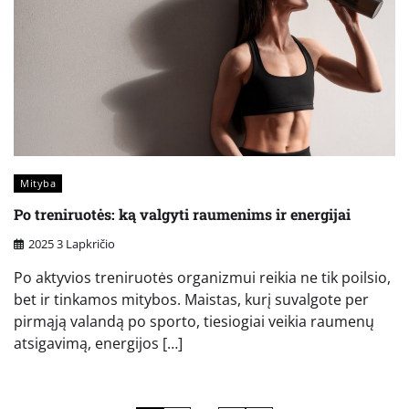
Mityba
Po treniruotės: ką valgyti raumenims ir energijai
2025 3 Lapkričio
Po aktyvios treniruotės organizmui reikia ne tik poilsio,
bet ir tinkamos mitybos. Maistas, kurį suvalgote per
pirmąją valandą po sporto, tiesiogiai veikia raumenų
atsigavimą, energijos […]