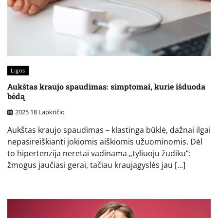
Ligos
Aukštas kraujo spaudimas: simptomai, kurie išduoda
bėdą
2025 18 Lapkričio
Aukštas kraujo spaudimas – klastinga būklė, dažnai ilgai
nepasireiškianti jokiomis aiškiomis užuominomis. Dėl
to hipertenzija neretai vadinama „tyliuoju žudiku“:
žmogus jaučiasi gerai, tačiau kraujagyslės jau […]