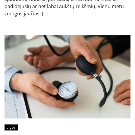
padidėjusių ar net labai aukštų reikšmių. Vienu metu
žmogus jaučiasi […]
Ligos