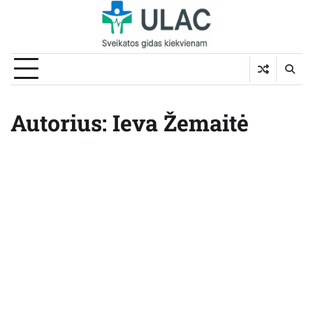
Skip
to
content
Autorius:
Ieva Žemaitė