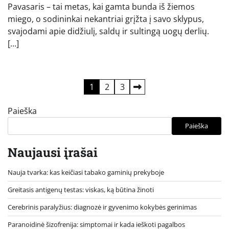
Pavasaris – tai metas, kai gamta bunda iš žiemos
miego, o sodininkai nekantriai grįžta į savo sklypus,
svajodami apie didžiulį, saldų ir sultingą uogų derlių.
[…]
Įrašų
1
2
3
puslapiavimas
Paieška
Paieška
Naujausi įrašai
Nauja tvarka: kas keičiasi tabako gaminių prekyboje
Greitasis antigenų testas: viskas, ką būtina žinoti
Cerebrinis paralyžius: diagnozė ir gyvenimo kokybės gerinimas
Paranoidinė šizofrenija: simptomai ir kada ieškoti pagalbos