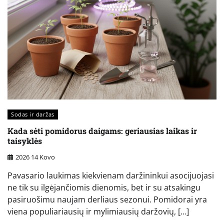
Sodas ir daržas
Kada sėti pomidorus daigams: geriausias laikas ir
taisyklės
2026 14 Kovo
Pavasario laukimas kiekvienam daržininkui asocijuojasi
ne tik su ilgėjančiomis dienomis, bet ir su atsakingu
pasiruošimu naujam derliaus sezonui. Pomidorai yra
viena populiariausių ir mylimiausių daržovių, […]