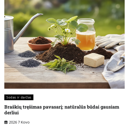
Sodas ir daržas
Braškių tręšimas pavasarį: natūralūs būdai gausiam
derliui
2026 7 Kovo