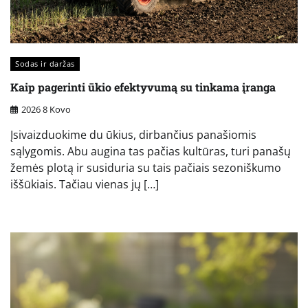
Sodas ir daržas
Kaip pagerinti ūkio efektyvumą su tinkama įranga
2026 8 Kovo
Įsivaizduokime du ūkius, dirbančius panašiomis
sąlygomis. Abu augina tas pačias kultūras, turi panašų
žemės plotą ir susiduria su tais pačiais sezoniškumo
iššūkiais. Tačiau vienas jų […]