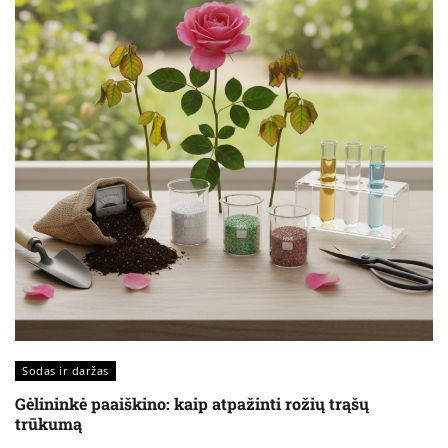
Sodas ir daržas
Gėlininkė paaiškino: kaip atpažinti rožių trąšų
trūkumą