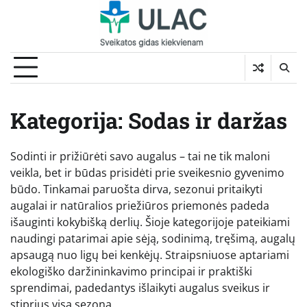
Skip
to
content
Kategorija:
Sodas ir daržas
Sodinti ir prižiūrėti savo augalus – tai ne tik maloni
veikla, bet ir būdas prisidėti prie sveikesnio gyvenimo
būdo. Tinkamai paruošta dirva, sezonui pritaikyti
augalai ir natūralios priežiūros priemonės padeda
išauginti kokybišką derlių. Šioje kategorijoje pateikiami
naudingi patarimai apie sėją, sodinimą, tręšimą, augalų
apsaugą nuo ligų bei kenkėjų. Straipsniuose aptariami
ekologiško daržininkavimo principai ir praktiški
sprendimai, padedantys išlaikyti augalus sveikus ir
stiprius visą sezoną.