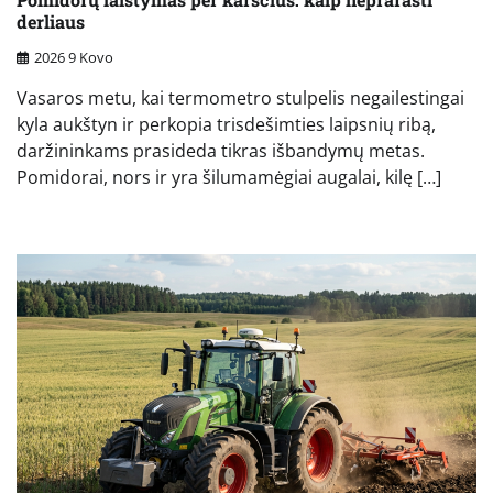
derliaus
2026 9 Kovo
Vasaros metu, kai termometro stulpelis negailestingai
kyla aukštyn ir perkopia trisdešimties laipsnių ribą,
daržininkams prasideda tikras išbandymų metas.
Pomidorai, nors ir yra šilumamėgiai augalai, kilę […]