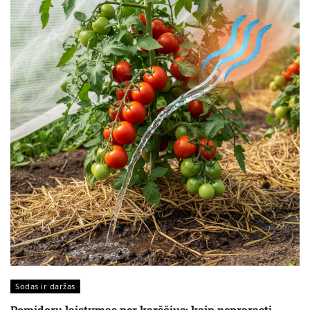
Sodas ir daržas
Pomidorų laistymas per karščius: kaip neprarasti