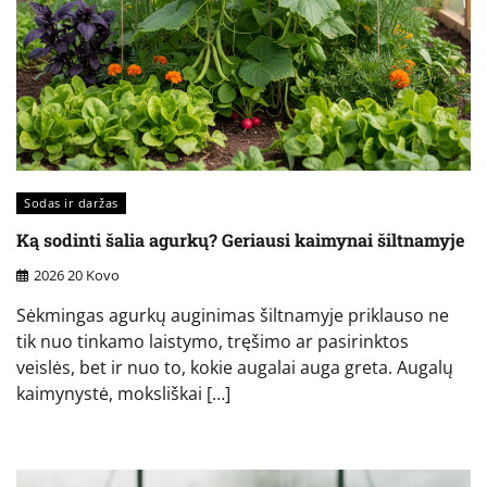
Sodas ir daržas
Ką sodinti šalia agurkų? Geriausi kaimynai šiltnamyje
2026 20 Kovo
Sėkmingas agurkų auginimas šiltnamyje priklauso ne
tik nuo tinkamo laistymo, tręšimo ar pasirinktos
veislės, bet ir nuo to, kokie augalai auga greta. Augalų
kaimynystė, moksliškai […]