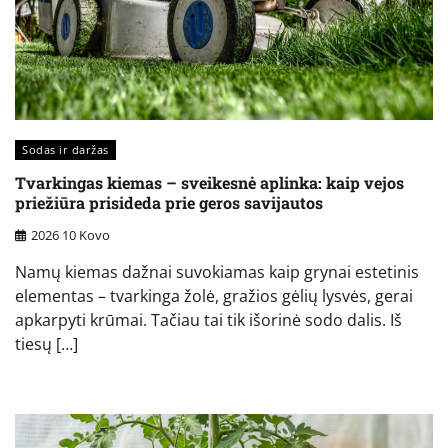
Sodas ir daržas
Tvarkingas kiemas – sveikesnė aplinka: kaip vejos
priežiūra prisideda prie geros savijautos
2026 10 Kovo
Namų kiemas dažnai suvokiamas kaip grynai estetinis
elementas – tvarkinga žolė, gražios gėlių lysvės, gerai
apkarpyti krūmai. Tačiau tai tik išorinė sodo dalis. Iš
tiesų […]