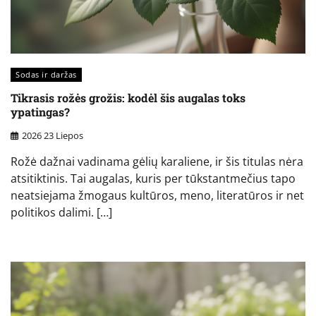
Sodas ir daržas
Tikrasis rožės grožis: kodėl šis augalas toks
ypatingas?
2026 23 Liepos
Rožė dažnai vadinama gėlių karaliene, ir šis titulas nėra
atsitiktinis. Tai augalas, kuris per tūkstantmečius tapo
neatsiejama žmogaus kultūros, meno, literatūros ir net
politikos dalimi. […]