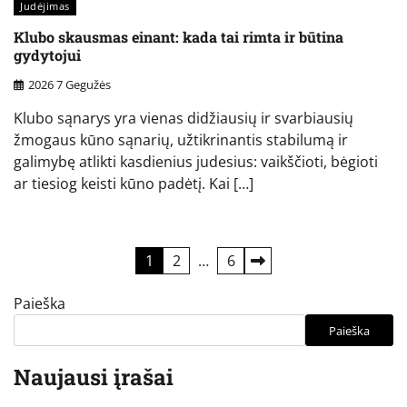
Judėjimas
Klubo skausmas einant: kada tai rimta ir būtina
gydytojui
2026 7 Gegužės
Klubo sąnarys yra vienas didžiausių ir svarbiausių
žmogaus kūno sąnarių, užtikrinantis stabilumą ir
galimybę atlikti kasdienius judesius: vaikščioti, bėgioti
ar tiesiog keisti kūno padėtį. Kai […]
Įrašų
1
2
…
6
puslapiavimas
Paieška
Paieška
Naujausi įrašai