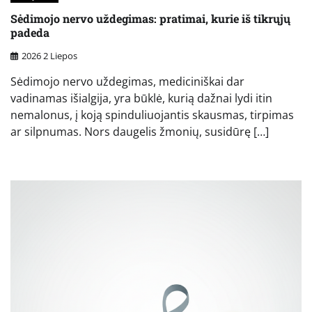
Sėdimojo nervo uždegimas: pratimai, kurie iš tikrųjų
padeda
2026 2 Liepos
Sėdimojo nervo uždegimas, mediciniškai dar
vadinamas išialgija, yra būklė, kurią dažnai lydi itin
nemalonus, į koją spinduliuojantis skausmas, tirpimas
ar silpnumas. Nors daugelis žmonių, susidūrę […]