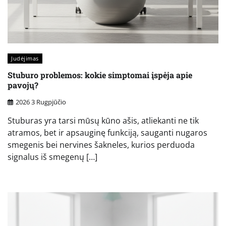
Judėjimas
Stuburo problemos: kokie simptomai įspėja apie
pavojų?
2026 3 Rugpjūčio
Stuburas yra tarsi mūsų kūno ašis, atliekanti ne tik
atramos, bet ir apsauginę funkciją, sauganti nugaros
smegenis bei nervines šakneles, kurios perduoda
signalus iš smegenų […]