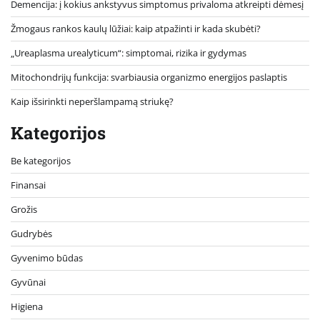
Demencija: į kokius ankstyvus simptomus privaloma atkreipti dėmesį
Žmogaus rankos kaulų lūžiai: kaip atpažinti ir kada skubėti?
„Ureaplasma urealyticum“: simptomai, rizika ir gydymas
Mitochondrijų funkcija: svarbiausia organizmo energijos paslaptis
Kaip išsirinkti neperšlampamą striukę?
Kategorijos
Be kategorijos
Finansai
Grožis
Gudrybės
Gyvenimo būdas
Gyvūnai
Higiena