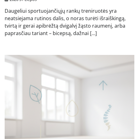
Daugeliui sportuojančiųjų rankų treniruotės yra
neatsiejama rutinos dalis, o noras turėti išraiškingą,
tvirtą ir gerai apibrėžtą dvigalvį žąsto raumenį, arba
paprasčiau tariant – bicepsą, dažnai […]