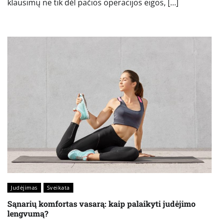
klausimų ne tik dėl pačios operacijos eigos, […]
Judėjimas
Sveikata
Sąnarių komfortas vasarą: kaip palaikyti judėjimo
lengvumą?