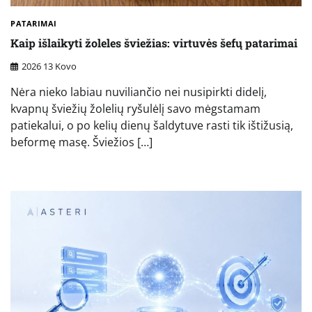
PATARIMAI
Kaip išlaikyti žoleles šviežias: virtuvės šefų patarimai
2026 13 Kovo
Nėra nieko labiau nuviliančio nei nusipirkti didelį,
kvapnų šviežių žolelių ryšulėlį savo mėgstamam
patiekalui, o po kelių dienų šaldytuve rasti tik ištižusią,
beformę masę. Šviežios […]