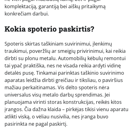
komplektaciją, garantiją bei aiškų pritaikymą
konkrečiam darbui.
Kokia spoterio paskirtis?
Spoteris skirtas taškiniam suvirinimui, įlenkimų
traukimui, poveržlių ar smeigių privirinimui, kai reikia
dirbti su plonu metalu. Automobilių kėbulų remontui
tai ypač praktiška, nes ne visada reikia ardyti vidinę
detalės pusę. Tinkamai parinktas taškinio suvirinimo
aparatas leidžia dirbti greičiau ir tiksliau, o paviršius
mažiau perkaitinamas. Vis dėlto spoteris nėra
universalus visų metalo darbų sprendimas. Jei
planuojama virinti storas konstrukcijas, reikės kitos
įrangos. Čia dažna klaida – pirkėjas tikisi vienu aparatu
atlikti viską, o vėliau nusivilia, nes įranga buvo
pasirinkta ne pagal paskirtį.