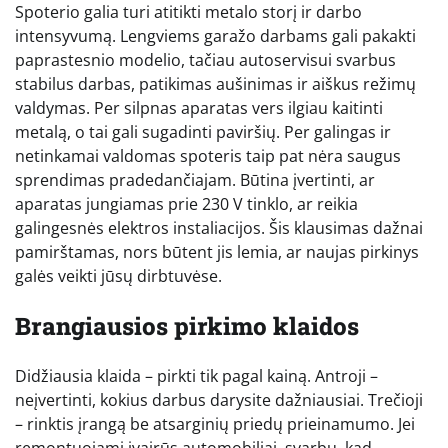
Spoterio galia turi atitikti metalo storį ir darbo
intensyvumą. Lengviems garažo darbams gali pakakti
paprastesnio modelio, tačiau autoservisui svarbus
stabilus darbas, patikimas aušinimas ir aiškus režimų
valdymas. Per silpnas aparatas vers ilgiau kaitinti
metalą, o tai gali sugadinti paviršių. Per galingas ir
netinkamai valdomas spoteris taip pat nėra saugus
sprendimas pradedančiajam. Būtina įvertinti, ar
aparatas jungiamas prie 230 V tinklo, ar reikia
galingesnės elektros instaliacijos. Šis klausimas dažnai
pamirštamas, nors būtent jis lemia, ar naujas pirkinys
galės veikti jūsų dirbtuvėse.
Brangiausios pirkimo klaidos
Didžiausia klaida – pirkti tik pagal kainą. Antroji –
neįvertinti, kokius darbus darysite dažniausiai. Trečioji
– rinktis įrangą be atsarginių priedų prieinamumo. Jei
remontuojami įvairūs automobiliai, svarbu, kad