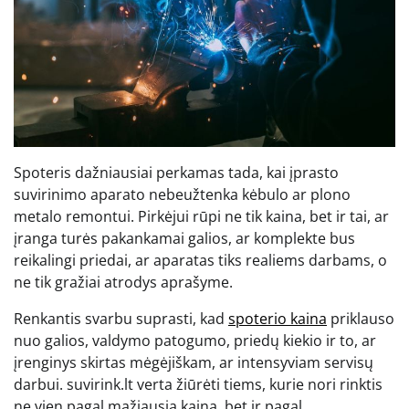
Spoteris dažniausiai perkamas tada, kai įprasto
suvirinimo aparato nebeužtenka kėbulo ar plono
metalo remontui. Pirkėjui rūpi ne tik kaina, bet ir tai, ar
įranga turės pakankamai galios, ar komplekte bus
reikalingi priedai, ar aparatas tiks realiems darbams, o
ne tik gražiai atrodys aprašyme.
Renkantis svarbu suprasti, kad
spoterio kaina
priklauso
nuo galios, valdymo patogumo, priedų kiekio ir to, ar
įrenginys skirtas mėgėjiškam, ar intensyviam servisų
darbui. suvirink.lt verta žiūrėti tiems, kurie nori rinktis
ne vien pagal mažiausią kainą, bet ir pagal