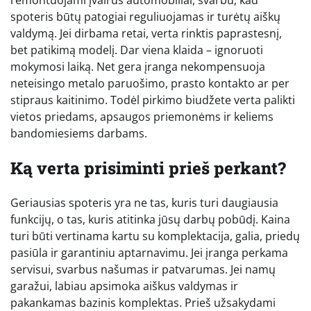
spoteris būtų patogiai reguliuojamas ir turėtų aiškų
valdymą. Jei dirbama retai, verta rinktis paprastesnį,
bet patikimą modelį. Dar viena klaida – ignoruoti
mokymosi laiką. Net gera įranga nekompensuoja
neteisingo metalo paruošimo, prasto kontakto ar per
stipraus kaitinimo. Todėl pirkimo biudžete verta palikti
vietos priedams, apsaugos priemonėms ir keliems
bandomiesiems darbams.
Ką verta prisiminti prieš perkant?
Geriausias spoteris yra ne tas, kuris turi daugiausia
funkcijų, o tas, kuris atitinka jūsų darbų pobūdį. Kaina
turi būti vertinama kartu su komplektacija, galia, priedų
pasiūla ir garantiniu aptarnavimu. Jei įranga perkama
servisui, svarbus našumas ir patvarumas. Jei namų
garažui, labiau apsimoka aiškus valdymas ir
pakankamas bazinis komplektas. Prieš užsakydami