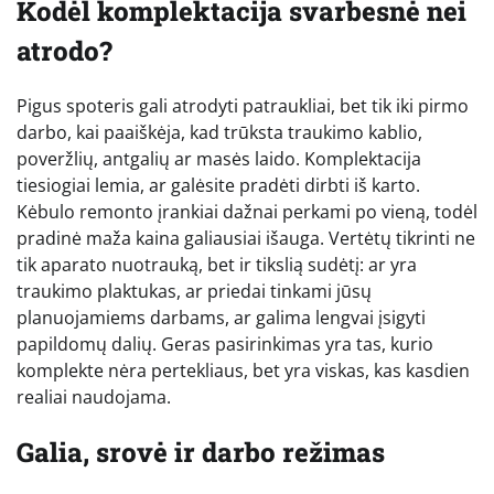
Kodėl komplektacija svarbesnė nei
atrodo?
Pigus spoteris gali atrodyti patraukliai, bet tik iki pirmo
darbo, kai paaiškėja, kad trūksta traukimo kablio,
poveržlių, antgalių ar masės laido. Komplektacija
tiesiogiai lemia, ar galėsite pradėti dirbti iš karto.
Kėbulo remonto įrankiai dažnai perkami po vieną, todėl
pradinė maža kaina galiausiai išauga. Vertėtų tikrinti ne
tik aparato nuotrauką, bet ir tikslią sudėtį: ar yra
traukimo plaktukas, ar priedai tinkami jūsų
planuojamiems darbams, ar galima lengvai įsigyti
papildomų dalių. Geras pasirinkimas yra tas, kurio
komplekte nėra pertekliaus, bet yra viskas, kas kasdien
realiai naudojama.
Galia, srovė ir darbo režimas