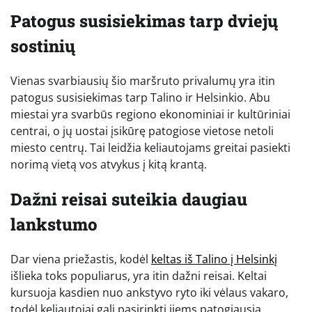
Patogus susisiekimas tarp dviejų
sostinių
Vienas svarbiausių šio maršruto privalumų yra itin
patogus susisiekimas tarp Talino ir Helsinkio. Abu
miestai yra svarbūs regiono ekonominiai ir kultūriniai
centrai, o jų uostai įsikūrę patogiose vietose netoli
miesto centrų. Tai leidžia keliautojams greitai pasiekti
norimą vietą vos atvykus į kitą krantą.
Dažni reisai suteikia daugiau
lankstumo
Dar viena priežastis, kodėl
keltas iš Talino į Helsinkį
išlieka toks populiarus, yra itin dažni reisai. Keltai
kursuoja kasdien nuo ankstyvo ryto iki vėlaus vakaro,
todėl keliautojai gali pasirinkti jiems patogiausią