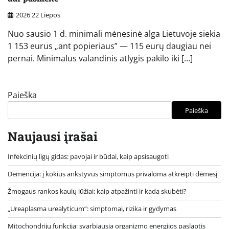
2026 22 Liepos
Nuo sausio 1 d. minimali mėnesinė alga Lietuvoje siekia
1 153 eurus „ant popieriaus” — 115 eurų daugiau nei
pernai. Minimalus valandinis atlygis pakilo iki […]
Paieška
Paieška
Naujausi įrašai
Infekcinių ligų gidas: pavojai ir būdai, kaip apsisaugoti
Demencija: į kokius ankstyvus simptomus privaloma atkreipti dėmesį
Žmogaus rankos kaulų lūžiai: kaip atpažinti ir kada skubėti?
„Ureaplasma urealyticum“: simptomai, rizika ir gydymas
Mitochondrijų funkcija: svarbiausia organizmo energijos paslaptis