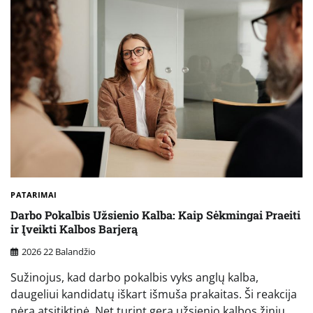
PATARIMAI
Darbo Pokalbis Užsienio Kalba: Kaip Sėkmingai Praeiti
ir Įveikti Kalbos Barjerą
2026 22 Balandžio
Sužinojus, kad darbo pokalbis vyks anglų kalba,
daugeliui kandidatų iškart išmuša prakaitas. Ši reakcija
nėra atsitiktinė. Net turint gerą užsienio kalbos žinių