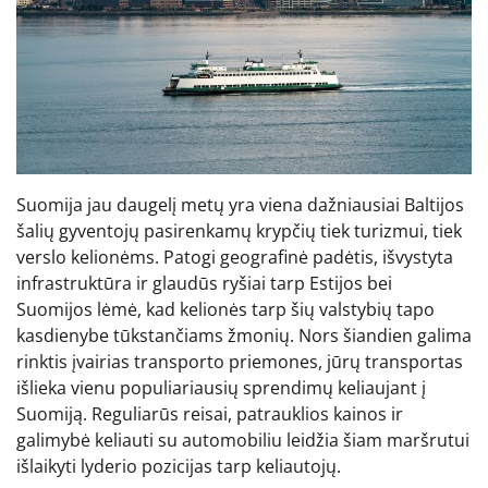
Suomija jau daugelį metų yra viena dažniausiai Baltijos
šalių gyventojų pasirenkamų krypčių tiek turizmui, tiek
verslo kelionėms. Patogi geografinė padėtis, išvystyta
infrastruktūra ir glaudūs ryšiai tarp Estijos bei
Suomijos lėmė, kad kelionės tarp šių valstybių tapo
kasdienybe tūkstančiams žmonių. Nors šiandien galima
rinktis įvairias transporto priemones, jūrų transportas
išlieka vienu populiariausių sprendimų keliaujant į
Suomiją. Reguliarūs reisai, patrauklios kainos ir
galimybė keliauti su automobiliu leidžia šiam maršrutui
išlaikyti lyderio pozicijas tarp keliautojų.