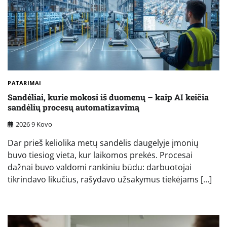
PATARIMAI
Sandėliai, kurie mokosi iš duomenų – kaip AI keičia
sandėlių procesų automatizavimą
2026 9 Kovo
Dar prieš keliolika metų sandėlis daugelyje įmonių
buvo tiesiog vieta, kur laikomos prekės. Procesai
dažnai buvo valdomi rankiniu būdu: darbuotojai
tikrindavo likučius, rašydavo užsakymus tiekėjams […]