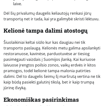
laive.
Dėl šių privalumų daugelis keliautojų renkasi jūrų
transportą net ir tada, kai yra galimybė skristi lėktuvu.
Kelionė tampa dalimi atostogų
Šiuolaikiniai keltai siūlo kur kas daugiau nei tik
transporto paslaugą. Kelionės metu galima apsilankyti
restoranuose, kavinėse, parduotuvėse ar tiesiog
pasimėgauti vaizdais į Suomijos įlanką. Kai kuriuose
laivuose įrengtos poilsio zonos, vaikų erdvės ir kitos
pramogos, todėl kelionė tampa malonia patirties
dalimi. Dėl to daugelis šeimų šį maršrutą vertina ne tik
kaip būdą pasiekti galutinį tikslą, bet ir kaip trumpą
jūrinę išvyką.
Ekonomiškas pasirinkimas