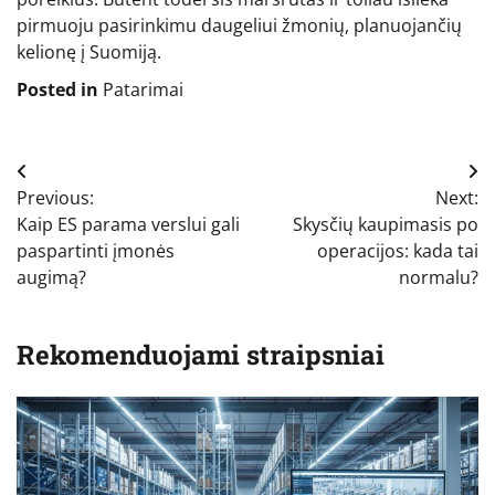
pirmuoju pasirinkimu daugeliui žmonių, planuojančių
kelionę į Suomiją.
Posted in
Patarimai
Navigacija
Previous:
Next:
tarp
Kaip ES parama verslui gali
Skysčių kaupimasis po
įrašų
paspartinti įmonės
operacijos: kada tai
augimą?
normalu?
Rekomenduojami straipsniai