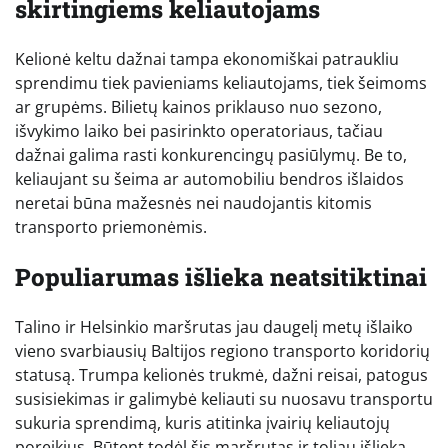
skirtingiems keliautojams
Kelionė keltu dažnai tampa ekonomiškai patraukliu
sprendimu tiek pavieniams keliautojams, tiek šeimoms
ar grupėms. Bilietų kainos priklauso nuo sezono,
išvykimo laiko bei pasirinkto operatoriaus, tačiau
dažnai galima rasti konkurencingų pasiūlymų. Be to,
keliaujant su šeima ar automobiliu bendros išlaidos
neretai būna mažesnės nei naudojantis kitomis
transporto priemonėmis.
Populiarumas išlieka neatsitiktinai
Talino ir Helsinkio maršrutas jau daugelį metų išlaiko
vieno svarbiausių Baltijos regiono transporto koridorių
statusą. Trumpa kelionės trukmė, dažni reisai, patogus
susisiekimas ir galimybė keliauti su nuosavu transportu
sukuria sprendimą, kuris atitinka įvairių keliautojų
poreikius. Būtent todėl šis maršrutas ir toliau išlieka