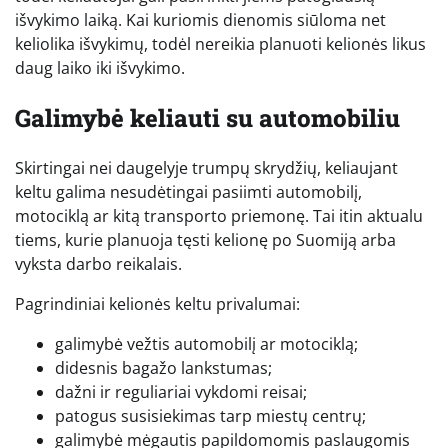
išvykimo laiką. Kai kuriomis dienomis siūloma net
keliolika išvykimų, todėl nereikia planuoti kelionės likus
daug laiko iki išvykimo.
Galimybė keliauti su automobiliu
Skirtingai nei daugelyje trumpų skrydžių, keliaujant
keltu galima nesudėtingai pasiimti automobilį,
motociklą ar kitą transporto priemonę. Tai itin aktualu
tiems, kurie planuoja tęsti kelionę po Suomiją arba
vyksta darbo reikalais.
Pagrindiniai kelionės keltu privalumai:
galimybė vežtis automobilį ar motociklą;
didesnis bagažo lankstumas;
dažni ir reguliariai vykdomi reisai;
patogus susisiekimas tarp miestų centrų;
galimybė mėgautis papildomomis paslaugomis