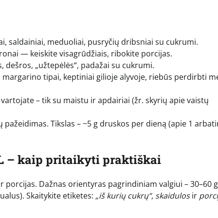
ai, saldainiai, meduoliai, pusryčių dribsniai su cukrumi.
nai — keiskite visagrūdžiais, ribokite porcijas.
s, dešros, „užtepėlės“, padažai su cukrumi.
i margarino tipai, keptiniai gilioje alyvoje, riebūs perdirbti 
i vartojate – tik su maistu ir apdairiai (žr. skyrių apie vaistų
tų pažeidimas. Tikslas – ~5 g druskos per dieną (apie 1 arbati
 – kaip pritaikyti praktiškai
r porcijas. Dažnas orientyras pagrindiniam valgiui – 30–60 g
ualus). Skaitykite etiketes:
„iš kurių cukrų“
,
skaidulos
ir
porci