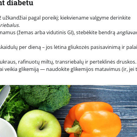
nt diabetu
–2 užkandžiai pagal poreikį; kiekviename valgyme derinkite
riebalus
.
avinamus (žemas arba vidutinis GI), stebėkite bendrą
angliava
skaidulų per dieną – jos lėtina gliukozės pasisavinimą ir pala
kraus, rafinuotų miltų, transriebalų ir perteklinės druskos.
ai veikia glikemiją — naudokite glikemijos matavimus (ir, jei t