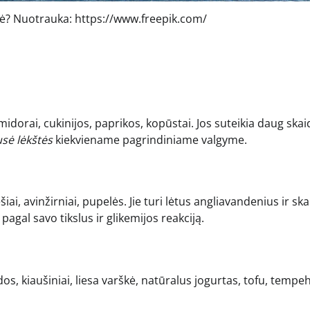
tė? Nuotrauka: https://www.freepik.com/
omidorai, cukinijos, paprikos, kopūstai. Jos suteikia daug skai
sė lėkštės
kiekviename pagrindiniame valgyme.
ęšiai, avinžirniai, pupelės. Jie turi lėtus angliavandenius ir sk
agal savo tikslus ir glikemijos reakciją.
dos, kiaušiniai, liesa varškė, natūralus jogurtas, tofu, tempeh