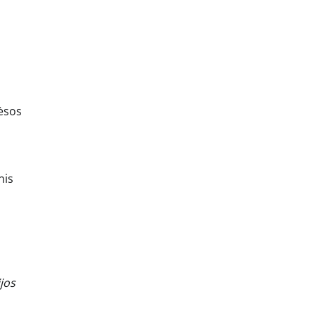
mėsos
nis
jos