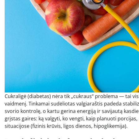
Cukraligė (diabetas) nėra tik „cukraus“ problema — tai v
vaidmenį. Tinkamai sudėliotas valgiaraštis padeda stabilizu
svorio kontrolę, o kartu gerina energiją ir savijautą kasdi
grįstas gaires: ką valgyti, ko vengti, kaip planuoti porcijas,
situacijose (fizinis krūvis, ligos dienos, hipoglikemija).