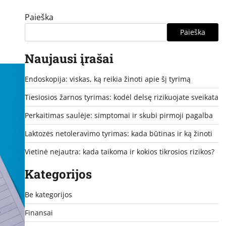
Paieška
Paieška
Naujausi įrašai
Endoskopija: viskas, ką reikia žinoti apie šį tyrimą
Tiesiosios žarnos tyrimas: kodėl delsę rizikuojate sveikata
Perkaitimas saulėje: simptomai ir skubi pirmoji pagalba
Laktozės netoleravimo tyrimas: kada būtinas ir ką žinoti
Vietinė nejautra: kada taikoma ir kokios tikrosios rizikos?
Kategorijos
Be kategorijos
Finansai