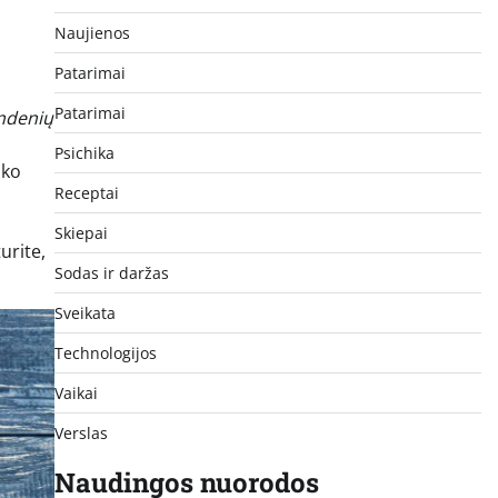
Naujienos
Patarimai
Patarimai
ndenių
Psichika
iko
Receptai
Skiepai
urite,
Sodas ir daržas
Sveikata
Technologijos
Vaikai
Verslas
Naudingos nuorodos