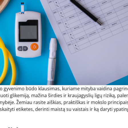
iso gyvenimo būdo klausimas, kuriame mityba vaidina pagrin
oti glikemiją, mažina širdies ir kraujagyslių ligų riziką, pal
enybėje. Žemiau rasite aiškias, praktiškas ir mokslo principai
 skaityti etiketes, derinti maistą su vaistais ir ką daryti ypati