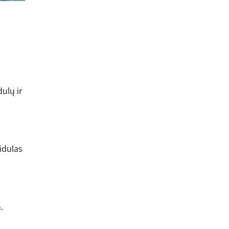
dulų ir
aidulas
.