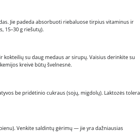
kadas. Jie padeda absorbuoti riebaluose tirpius vitaminus ir
s, 15–30 g riešutų).
 ir kokteilių su daug medaus ar sirupų. Vaisius derinkite su
likemijos kreivė būtų švelnesnė.
natyvos be pridėtinio cukraus (sojų, migdolų). Laktozės toler
pienu). Venkite saldintų gėrimų — jie yra dažniausias