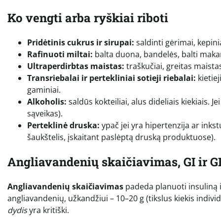
Ko vengti arba ryškiai riboti
Pridėtinis cukrus ir sirupai:
saldinti gėrimai, kepini
Rafinuoti miltai:
balta duona, bandelės, balti makaro
Ultraperdirbtas maistas:
traškučiai, greitas maista
Transriebalai ir pertekliniai sotieji riebalai:
kietiej
gaminiai.
Alkoholis:
saldūs kokteiliai, alus dideliais kiekiais. Je
sąveikas).
Perteklinė druska:
ypač jei yra hipertenzija ar inks
šaukštelis, įskaitant paslėptą druską produktuose).
Angliavandenių skaičiavimas, GI ir GL
Angliavandenių skaičiavimas
padeda planuoti insuliną i
angliavandenių, užkandžiui – 10–20 g (tikslus kiekis individ
dydis
yra kritiški.