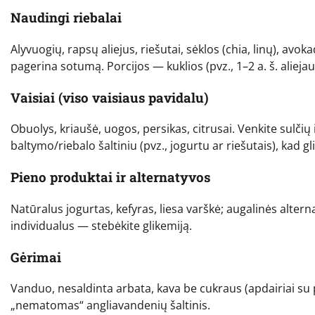
Naudingi riebalai
Alyvuogių, rapsų aliejus, riešutai, sėklos (chia, linų), avo
pagerina sotumą. Porcijos — kuklios (pvz., 1–2 a. š. aliejau
Vaisiai (viso vaisiaus pavidalu)
Obuolys, kriaušė, uogos, persikas, citrusai. Venkite sulčių
baltymo/riebalo šaltiniu (pvz., jogurtu ar riešutais), kad g
Pieno produktai ir alternatyvos
Natūralus jogurtas, kefyras, liesa varškė; augalinės alter
individualus — stebėkite glikemiją.
Gėrimai
Vanduo, nesaldinta arbata, kava be cukraus (apdairiai su 
„nematomas“ angliavandenių šaltinis.