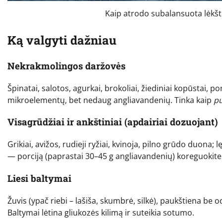
Kaip atrodo subalansuota lėkš
Ką valgyti dažniau
Nekrakmolingos daržovės
Špinatai, salotos, agurkai, brokoliai, žiediniai kopūstai, p
mikroelementų, bet nedaug angliavandenių. Tinka kaip
pu
Visagrūdžiai ir ankštiniai (apdairiai dozuojant)
Grikiai, avižos, rudieji ryžiai, kvinoja, pilno grūdo duona; l
— porciją (paprastai 30–45 g angliavandenių) koreguokite p
Liesi baltymai
Žuvis (ypač riebi – lašiša, skumbrė, silkė), paukštiena be o
Baltymai lėtina gliukozės kilimą ir suteikia sotumo.