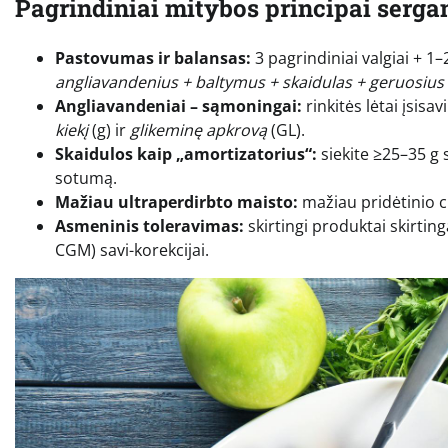
Pagrindiniai mitybos principai serga
Pastovumas ir balansas:
3 pagrindiniai valgiai + 1
angliavandenius + baltymus + skaidulas + geruosius 
Angliavandeniai – sąmoningai:
rinkitės lėtai įsis
kiekį
(g) ir
glikeminę apkrovą
(GL).
Skaidulos kaip „amortizatorius“:
siekite ≥25–35 g 
sotumą.
Mažiau ultraperdirbto maisto:
mažiau pridėtinio cu
Asmeninis toleravimas:
skirtingi produktai skirting
CGM) savi-korekcijai.