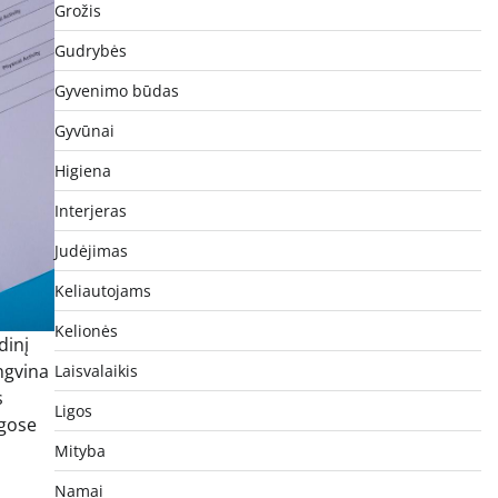
Grožis
Gudrybės
Gyvenimo būdas
Gyvūnai
Higiena
Interjeras
Judėjimas
Keliautojams
Kelionės
dinį
engvina
Laisvalaikis
s
Ligos
ngose
Mityba
Namai