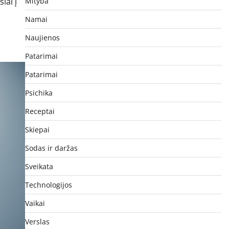
Mityba
iai į
Namai
Naujienos
Patarimai
Patarimai
Psichika
Receptai
Skiepai
Sodas ir daržas
Sveikata
Technologijos
Vaikai
Verslas