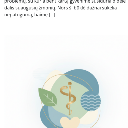
problemų, su kuria bent kartą gyvenime susiduria didelė
dalis suaugusių žmonių. Nors ši būklė dažnai sukelia
nepatogumą, baimę […]