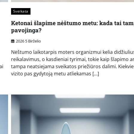
Sveikata
Ketonai šlapime nėštumo metu: kada tai ta
pavojinga?
2026 5 Birželio
Nėštumo laikotarpis moters organizmui kelia didžiuliu
reikalavimus, o kasdieniai tyrimai, tokie kaip šlapimo an
ai
tampa neatsiejama sveikatos priežiūros dalimi. Kiekvi
vizito pas gydytoją metu atliekamas […]