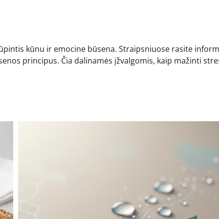
rūpintis kūnu ir emocine būsena. Straipsniuose rasite inform
nsenos principus. Čia dalinamės įžvalgomis, kaip mažinti stre