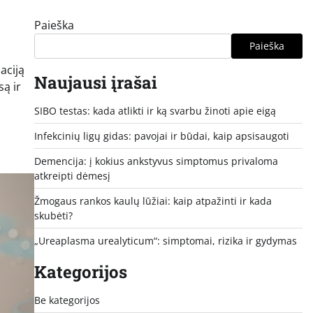
Paieška
Paieška
aciją
Naujausi įrašai
są ir
SIBO testas: kada atlikti ir ką svarbu žinoti apie eigą
Infekcinių ligų gidas: pavojai ir būdai, kaip apsisaugoti
Demencija: į kokius ankstyvus simptomus privaloma
atkreipti dėmesį
Žmogaus rankos kaulų lūžiai: kaip atpažinti ir kada
skubėti?
„Ureaplasma urealyticum“: simptomai, rizika ir gydymas
Kategorijos
Be kategorijos