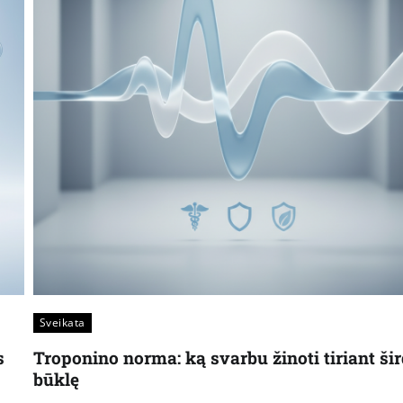
Sveikata
s
Troponino norma: ką svarbu žinoti tiriant šir
būklę