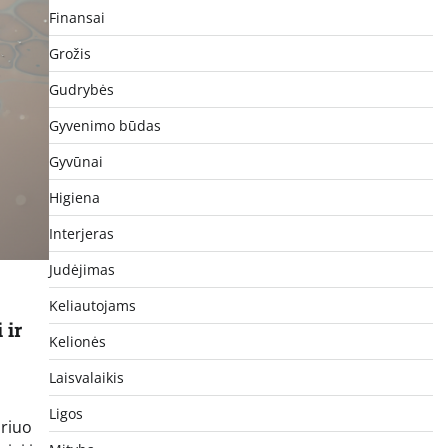
Finansai
Grožis
Gudrybės
Gyvenimo būdas
Gyvūnai
Higiena
Interjeras
Judėjimas
Keliautojams
 ir
Kelionės
Laisvalaikis
Ligos
uriuo