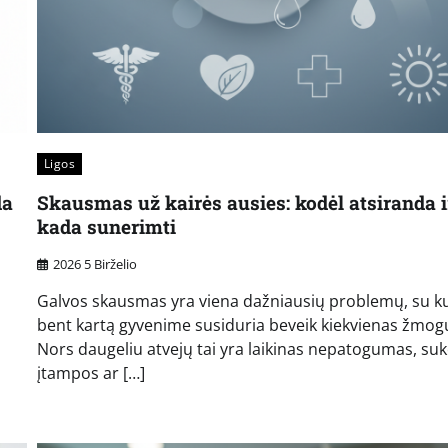
Ligos
da
Skausmas už kairės ausies: kodėl atsiranda i
kada sunerimti
2026 5 Birželio
Galvos skausmas yra viena dažniausių problemų, su k
bent kartą gyvenime susiduria beveik kiekvienas žmog
Nors daugeliu atvejų tai yra laikinas nepatogumas, suk
įtampos ar […]