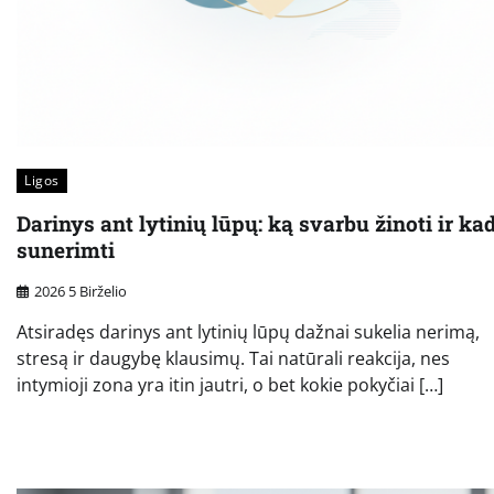
Ligos
Darinys ant lytinių lūpų: ką svarbu žinoti ir ka
sunerimti
2026 5 Birželio
Atsiradęs darinys ant lytinių lūpų dažnai sukelia nerimą,
stresą ir daugybę klausimų. Tai natūrali reakcija, nes
intymioji zona yra itin jautri, o bet kokie pokyčiai […]