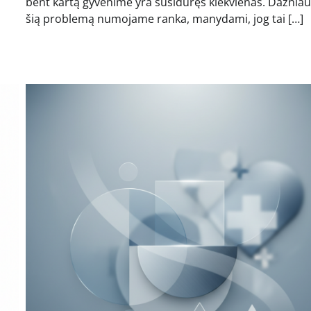
bent kartą gyvenime yra susidūręs kiekvienas. Dažniaus
šią problemą numojame ranka, manydami, jog tai […]