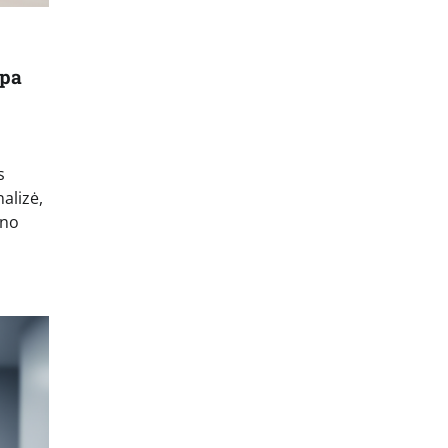
mpa
s
alizė,
eno