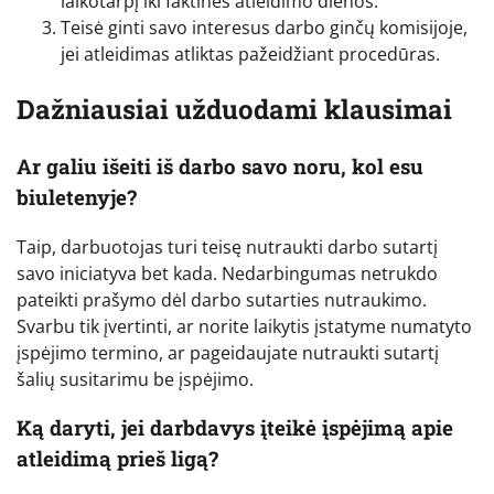
laikotarpį iki faktinės atleidimo dienos.
Teisė ginti savo interesus darbo ginčų komisijoje,
jei atleidimas atliktas pažeidžiant procedūras.
Dažniausiai užduodami klausimai
Ar galiu išeiti iš darbo savo noru, kol esu
biuletenyje?
Taip, darbuotojas turi teisę nutraukti darbo sutartį
savo iniciatyva bet kada. Nedarbingumas netrukdo
pateikti prašymo dėl darbo sutarties nutraukimo.
Svarbu tik įvertinti, ar norite laikytis įstatyme numatyto
įspėjimo termino, ar pageidaujate nutraukti sutartį
šalių susitarimu be įspėjimo.
Ką daryti, jei darbdavys įteikė įspėjimą apie
atleidimą prieš ligą?