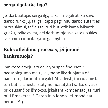
serga ilgalaike liga?
Jei darbuotojas serga ilgą laiką ir negali atlikti savo
darbo funkcijų, tai gali tapti pagrindu darbo sutarties
nutraukimui, tačiau tai turi būti atliekama laikantis
griežtų reikalavimų dėl darbuotojo sveikatos būklės
įvertinimo ir pritaikymo galimybių.
Koks atleidimo procesas, jei įmonė
bankrutuoja?
Bankroto atveju situacija yra specifinė. Net ir
nedarbingumo metu, jei įmonė likviduojama dėl
bankroto, darbuotojai gali būti atleisti, tačiau apie tai
turi būti pranešta įstatymų nustatyta tvarka, o visos
priklausančios išmokos, įskaitant kompensacijas, turi
būti išmokėtos iš Garantinio fondo, jei įmonė pati
neturi lėšų.