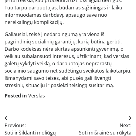
jei tai reiškia, kad procedūra užtruks ilgiau dėl ligos.
Tuo tarpu darbuotojas, būdamas sąžiningas ir laiku
informuodamas darbdavį, apsaugo save nuo
nereikalingų komplikacijų.
Galiausiai, teisė į nedarbingumą yra viena iš
pagrindinių socialinių garantijų, kurią būtina gerbti.
Darbo kodeksas nėra skirtas apsunkinti gyvenimą, o
veikiau subalansuoti interesus, užtikrinant, kad verslas
galėtų vykdyti veiklą, o darbuotojas neprarastų
socialinio saugumo net sudėtingu sveikatos laikotarpiu.
Išmanydami savo teises, abi pusės gali išvengti
stresinių situacijų ir pasiekti teisingą susitarimą.
Posted in
Verslas
Navigacija
Previous:
Next:
tarp
Soti ir šildanti moliūgų
Soti mišrainė su rūkyta