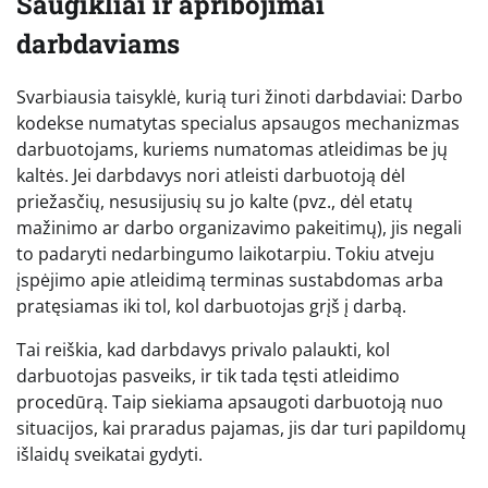
Saugikliai ir apribojimai
darbdaviams
Svarbiausia taisyklė, kurią turi žinoti darbdaviai: Darbo
kodekse numatytas specialus apsaugos mechanizmas
darbuotojams, kuriems numatomas atleidimas be jų
kaltės. Jei darbdavys nori atleisti darbuotoją dėl
priežasčių, nesusijusių su jo kalte (pvz., dėl etatų
mažinimo ar darbo organizavimo pakeitimų), jis negali
to padaryti nedarbingumo laikotarpiu. Tokiu atveju
įspėjimo apie atleidimą terminas sustabdomas arba
pratęsiamas iki tol, kol darbuotojas grįš į darbą.
Tai reiškia, kad darbdavys privalo palaukti, kol
darbuotojas pasveiks, ir tik tada tęsti atleidimo
procedūrą. Taip siekiama apsaugoti darbuotoją nuo
situacijos, kai praradus pajamas, jis dar turi papildomų
išlaidų sveikatai gydyti.