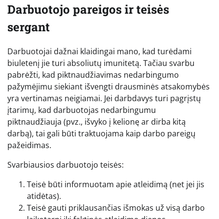
Darbuotojo pareigos ir teisės
sergant
Darbuotojai dažnai klaidingai mano, kad turėdami
biuletenį jie turi absoliutų imunitetą. Tačiau svarbu
pabrėžti, kad piktnaudžiavimas nedarbingumo
pažymėjimu siekiant išvengti drausminės atsakomybės
yra vertinamas neigiamai. Jei darbdavys turi pagrįstų
įtarimų, kad darbuotojas nedarbingumu
piktnaudžiauja (pvz., išvyko į kelionę ar dirba kitą
darbą), tai gali būti traktuojama kaip darbo pareigų
pažeidimas.
Svarbiausios darbuotojo teisės:
Teisė būti informuotam apie atleidimą (net jei jis
atidėtas).
Teisė gauti priklausančias išmokas už visą darbo