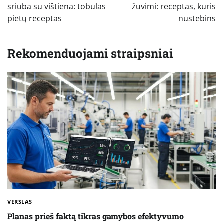
įrašų
sriuba su vištiena: tobulas
žuvimi: receptas, kuris
pietų receptas
nustebins
Rekomenduojami straipsniai
VERSLAS
Planas prieš faktą tikras gamybos efektyvumo