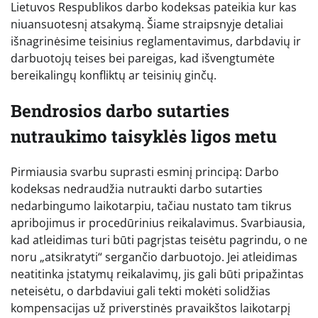
Lietuvos Respublikos darbo kodeksas pateikia kur kas
niuansuotesnį atsakymą. Šiame straipsnyje detaliai
išnagrinėsime teisinius reglamentavimus, darbdavių ir
darbuotojų teises bei pareigas, kad išvengtumėte
bereikalingų konfliktų ar teisinių ginčų.
Bendrosios darbo sutarties
nutraukimo taisyklės ligos metu
Pirmiausia svarbu suprasti esminį principą: Darbo
kodeksas nedraudžia nutraukti darbo sutarties
nedarbingumo laikotarpiu, tačiau nustato tam tikrus
apribojimus ir procedūrinius reikalavimus. Svarbiausia,
kad atleidimas turi būti pagrįstas teisėtu pagrindu, o ne
noru „atsikratyti“ sergančio darbuotojo. Jei atleidimas
neatitinka įstatymų reikalavimų, jis gali būti pripažintas
neteisėtu, o darbdaviui gali tekti mokėti solidžias
kompensacijas už priverstinės pravaikštos laikotarpį