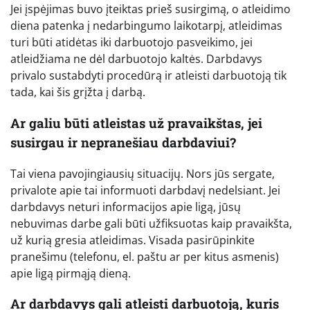
Jei įspėjimas buvo įteiktas prieš susirgimą, o atleidimo
diena patenka į nedarbingumo laikotarpį, atleidimas
turi būti atidėtas iki darbuotojo pasveikimo, jei
atleidžiama ne dėl darbuotojo kaltės. Darbdavys
privalo sustabdyti procedūrą ir atleisti darbuotoją tik
tada, kai šis grįžta į darbą.
Ar galiu būti atleistas už pravaikštas, jei
susirgau ir nepranešiau darbdaviui?
Tai viena pavojingiausių situacijų. Nors jūs sergate,
privalote apie tai informuoti darbdavį nedelsiant. Jei
darbdavys neturi informacijos apie ligą, jūsų
nebuvimas darbe gali būti užfiksuotas kaip pravaikšta,
už kurią gresia atleidimas. Visada pasirūpinkite
pranešimu (telefonu, el. paštu ar per kitus asmenis)
apie ligą pirmąją dieną.
Ar darbdavys gali atleisti darbuotoją, kuris