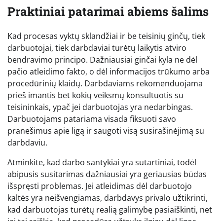
Praktiniai patarimai abiems šalims
Kad procesas vyktų sklandžiai ir be teisinių ginčų, tiek
darbuotojai, tiek darbdaviai turėtų laikytis atviro
bendravimo principo. Dažniausiai ginčai kyla ne dėl
pačio atleidimo fakto, o dėl informacijos trūkumo arba
procedūrinių klaidų. Darbdaviams rekomenduojama
prieš imantis bet kokių veiksmų konsultuotis su
teisininkais, ypač jei darbuotojas yra nedarbingas.
Darbuotojams patariama visada fiksuoti savo
pranešimus apie ligą ir saugoti visą susirašinėjimą su
darbdaviu.
Atminkite, kad darbo santykiai yra sutartiniai, todėl
abipusis susitarimas dažniausiai yra geriausias būdas
išspręsti problemas. Jei atleidimas dėl darbuotojo
kaltės yra neišvengiamas, darbdavys privalo užtikrinti,
kad darbuotojas turėtų realią galimybę pasiaiškinti, net