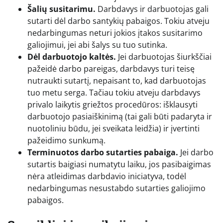
Šalių susitarimu.
Darbdavys ir darbuotojas gali
sutarti dėl darbo santykių pabaigos. Tokiu atveju
nedarbingumas neturi jokios įtakos susitarimo
galiojimui, jei abi šalys su tuo sutinka.
Dėl darbuotojo kaltės.
Jei darbuotojas šiurkščiai
pažeidė darbo pareigas, darbdavys turi teisę
nutraukti sutartį, nepaisant to, kad darbuotojas
tuo metu serga. Tačiau tokiu atveju darbdavys
privalo laikytis griežtos procedūros: išklausyti
darbuotojo pasiaiškinimą (tai gali būti padaryta ir
nuotoliniu būdu, jei sveikata leidžia) ir įvertinti
pažeidimo sunkumą.
Terminuotos darbo sutarties pabaiga.
Jei darbo
sutartis baigiasi numatytu laiku, jos pasibaigimas
nėra atleidimas darbdavio iniciatyva, todėl
nedarbingumas nesustabdo sutarties galiojimo
pabaigos.