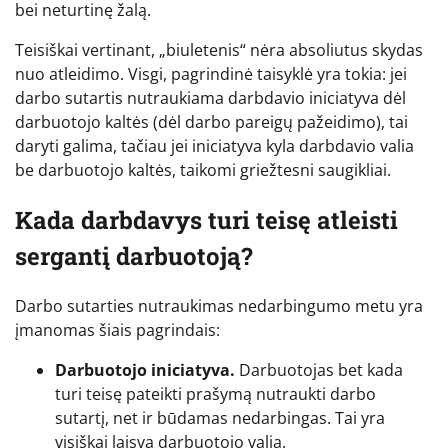
bei neturtinę žalą.
Teisiškai vertinant, „biuletenis“ nėra absoliutus skydas
nuo atleidimo. Visgi, pagrindinė taisyklė yra tokia: jei
darbo sutartis nutraukiama darbdavio iniciatyva dėl
darbuotojo kaltės (dėl darbo pareigų pažeidimo), tai
daryti galima, tačiau jei iniciatyva kyla darbdavio valia
be darbuotojo kaltės, taikomi griežtesni saugikliai.
Kada darbdavys turi teisę atleisti
sergantį darbuotoją?
Darbo sutarties nutraukimas nedarbingumo metu yra
įmanomas šiais pagrindais:
Darbuotojo iniciatyva.
Darbuotojas bet kada
turi teisę pateikti prašymą nutraukti darbo
sutartį, net ir būdamas nedarbingas. Tai yra
visiškai laisva darbuotojo valia.