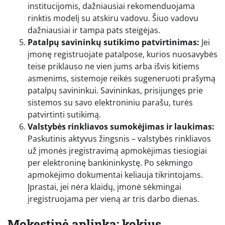
institucijomis, dažniausiai rekomenduojama
rinktis modelį su atskiru vadovu. Šiuo vadovu
dažniausiai ir tampa pats steigėjas.
Patalpų savininkų sutikimo patvirtinimas:
Jei
įmonę registruojate patalpose, kurios nuosavybės
teise priklauso ne vien jums arba išvis kitiems
asmenims, sistemoje reikės sugeneruoti prašymą
patalpų savininkui. Savininkas, prisijungęs prie
sistemos su savo elektroniniu parašu, turės
patvirtinti sutikimą.
Valstybės rinkliavos sumokėjimas ir laukimas:
Paskutinis aktyvus žingsnis – valstybės rinkliavos
už įmonės įregistravimą apmokėjimas tiesiogiai
per elektroninę bankininkystę. Po sėkmingo
apmokėjimo dokumentai keliauja tikrintojams.
Įprastai, jei nėra klaidų, įmonė sėkmingai
įregistruojama per vieną ar tris darbo dienas.
Mokestinė aplinka: kokius