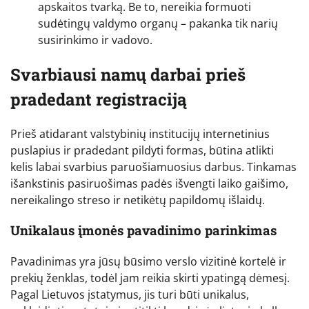
apskaitos tvarką. Be to, nereikia formuoti
sudėtingų valdymo organų – pakanka tik narių
susirinkimo ir vadovo.
Svarbiausi namų darbai prieš
pradedant registraciją
Prieš atidarant valstybinių institucijų internetinius
puslapius ir pradedant pildyti formas, būtina atlikti
kelis labai svarbius paruošiamuosius darbus. Tinkamas
išankstinis pasiruošimas padės išvengti laiko gaišimo,
nereikalingo streso ir netikėtų papildomų išlaidų.
Unikalaus įmonės pavadinimo parinkimas
Pavadinimas yra jūsų būsimo verslo vizitinė kortelė ir
prekių ženklas, todėl jam reikia skirti ypatingą dėmesį.
Pagal Lietuvos įstatymus, jis turi būti unikalus,