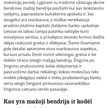
investicijų poreikį. Lyginant su tradicine uždarąja akcine
bendrove, mažoji bendrija pasižymi kur kas lankstesniu
valdymu, paprastesne buhalterine apskaita ir, kas
daugeliui yra svarbiausia, ji visiškai nereikalauja
pradinio įstatinio kapitalo įšaldymo banko sąskaitoje.
Lietuva vis labiau tampa palankia valstybe kurti
inovatyvius verslus, o pritaikytos teisinės formos leidžia
idėjas realizuoti greitai ir efektyviai. Šiame išsamiame
gide detaliai aptarsime visus svarbiausius aspektus,
kuriuos privalu žinoti norint sėkmingai, greitai ir be
didelio streso įsteigti mažąją bendriją. Žingsnis po
žingsnio analizuosime, kokie dokumentai ir
pasiruošimo darbai reikalingi, kokius mokesčius teks
mokėti įsibėgėjus veiklai ir kokių pradedančiųjų klaidų
verta vengti žengiant pirmuosius savarankiškus
žingsnius Lietuvos verslo pasaulyje.
Kas yra mažoji bendrija ir kodėl