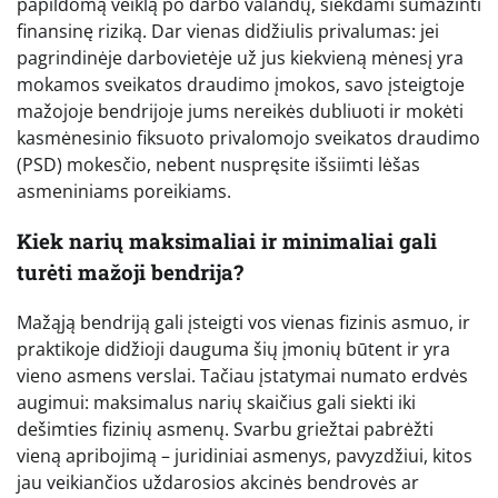
papildomą veiklą po darbo valandų, siekdami sumažinti
finansinę riziką. Dar vienas didžiulis privalumas: jei
pagrindinėje darbovietėje už jus kiekvieną mėnesį yra
mokamos sveikatos draudimo įmokos, savo įsteigtoje
mažojoje bendrijoje jums nereikės dubliuoti ir mokėti
kasmėnesinio fiksuoto privalomojo sveikatos draudimo
(PSD) mokesčio, nebent nuspręsite išsiimti lėšas
asmeniniams poreikiams.
Kiek narių maksimaliai ir minimaliai gali
turėti mažoji bendrija?
Mažąją bendriją gali įsteigti vos vienas fizinis asmuo, ir
praktikoje didžioji dauguma šių įmonių būtent ir yra
vieno asmens verslai. Tačiau įstatymai numato erdvės
augimui: maksimalus narių skaičius gali siekti iki
dešimties fizinių asmenų. Svarbu griežtai pabrėžti
vieną apribojimą – juridiniai asmenys, pavyzdžiui, kitos
jau veikiančios uždarosios akcinės bendrovės ar