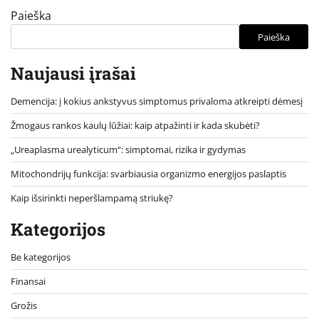
Paieška
Paieška
Naujausi įrašai
Demencija: į kokius ankstyvus simptomus privaloma atkreipti dėmesį
Žmogaus rankos kaulų lūžiai: kaip atpažinti ir kada skubėti?
„Ureaplasma urealyticum“: simptomai, rizika ir gydymas
Mitochondrijų funkcija: svarbiausia organizmo energijos paslaptis
Kaip išsirinkti neperšlampamą striukę?
Kategorijos
Be kategorijos
Finansai
Grožis