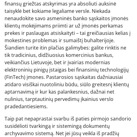
finansų griežtas atskyrimas yra absoliuti auksinė
taisyklė bet kokiame legaliame versle. Niekada
nenaudokite savo asmeninės banko sąskaitos įmonės
klientų mokėjimams priimti ar už įmonės perkamas
prekes ir paslaugas atsiskaityti – tai greičiausias kelias į
mokestines problemas ir sumaištį buhalterijoje.
Šiandien turite itin plačias galimybes: galite rinktis ne
tik tradicinius, didžiuosius komercinius bankus,
veikiančius Lietuvoje, bet ir įvairias modernias
elektroninių pinigų įstaigas bei finansinių technologijų
(FinTech) įmones. Pastarosios sąskaitas dažniausiai
atidaro visiškai nuotoliniu būdu, siūlo greitesnį klientų
aptarnavimą ir kur kas palankesnius, dažnai net
nulinius, tarptautinių pervedimų įkainius verslo
pradedantiesiems.
Taip pat nepaprastai svarbu iš paties pirmojo sandorio
susidėlioti tvarkingą ir sistemingą dokumentų
archyvavimo sistemą. Net jei jūsų veikla iš pradžių