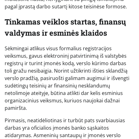
pagal įprastą darbo sutartį kitose teisinėse formose.
Tinkamas veiklos startas, finansų
valdymas ir esminės klaidos
Sėkmingai atlikus visus formalius registracijos
veiksmus, gavus elektroninį patvirtinimą iš valstybės
registrų ir turint įmonės kodą, verslo kūrimo darbas
toli gražu nesibaigia. Norint užtikrinti išties sklandžią
verslo pradžią, pasiruošti galimam augimui ir išvengti
sudėtingų teisinių ar finansinių nesklandumų
netolimoje ateityje, būtina atlikti dar kelis esminius
organizacinius veiksmus, kuriuos naujokai dažnai
pamiršta.
Pirmasis, neatidėliotinas ir turbūt pats svarbiausias
darbas yra oficialios įmonės banko sąskaitos
atidarymas. Asmeninių santaupų ir įmonės verslo