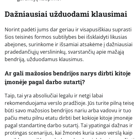
Dažniausiai užduodami klausimai
Norint padėti jums dar geriau ir visapusiškiau suprasti
šios teisinės formos subtilybes bei išsklaidyti likusias
abejones, surinkome ir išsamiai atsakėme į dažniausiai
pradedančiųjų verslininkų, svarstančių apie mažąją
bendriją, užduodamus klausimus.
Ar gali mažosios bendrijos narys dirbti kitoje
įmonėje pagal darbo sutartį?
Taip, tai yra absoliučiai legalu ir netgi labai
rekomenduojama verslo pradžioje. Jūs turite pilną teisę
būti savo mažosios bendrijos nariu arba vadovu ir tuo
pačiu metu pilnu etatu dirbti bet kokioje kitoje įmonėje
pagal standartinę darbo sutartį. Tai ypatingai dažnas ir
protingas scenarijus, kai žmonės kuria savo verslą kaip