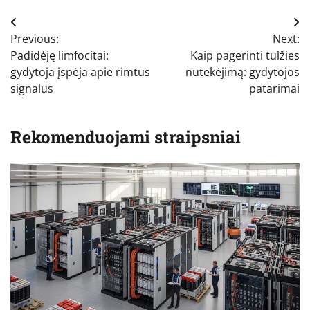
Navigacija
Previous:
Next:
tarp
Padidėję limfocitai:
Kaip pagerinti tulžies
įrašų
gydytoja įspėja apie rimtus
nutekėjimą: gydytojos
signalus
patarimai
Rekomenduojami straipsniai