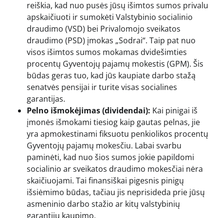
reiškia, kad nuo pusės jūsų išimtos sumos privalu
apskaičiuoti ir sumokėti Valstybinio socialinio
draudimo (VSD) bei Privalomojo sveikatos
draudimo (PSD) įmokas „Sodrai“. Taip pat nuo
visos išimtos sumos mokamas dvidešimties
procentų Gyventojų pajamų mokestis (GPM). Šis
būdas geras tuo, kad jūs kaupiate darbo stažą
senatvės pensijai ir turite visas socialines
garantijas.
Pelno išmokėjimas (dividendai):
Kai pinigai iš
įmonės išmokami tiesiog kaip gautas pelnas, jie
yra apmokestinami fiksuotu penkiolikos procentų
Gyventojų pajamų mokesčiu. Labai svarbu
paminėti, kad nuo šios sumos jokie papildomi
socialinio ar sveikatos draudimo mokesčiai nėra
skaičiuojami. Tai finansiškai pigesnis pinigų
išsiėmimo būdas, tačiau jis neprisideda prie jūsų
asmeninio darbo stažio ar kitų valstybinių
garantijų kaupimo.