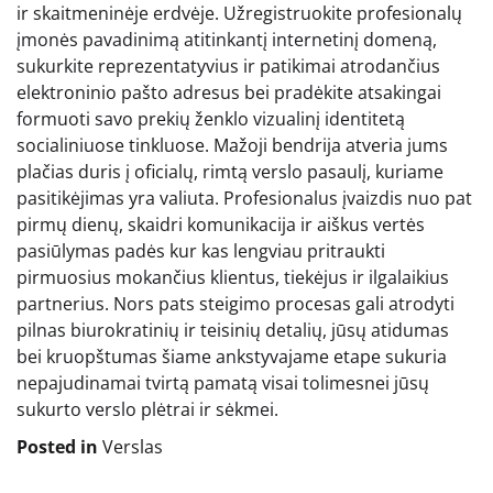
ir skaitmeninėje erdvėje. Užregistruokite profesionalų
įmonės pavadinimą atitinkantį internetinį domeną,
sukurkite reprezentatyvius ir patikimai atrodančius
elektroninio pašto adresus bei pradėkite atsakingai
formuoti savo prekių ženklo vizualinį identitetą
socialiniuose tinkluose. Mažoji bendrija atveria jums
plačias duris į oficialų, rimtą verslo pasaulį, kuriame
pasitikėjimas yra valiuta. Profesionalus įvaizdis nuo pat
pirmų dienų, skaidri komunikacija ir aiškus vertės
pasiūlymas padės kur kas lengviau pritraukti
pirmuosius mokančius klientus, tiekėjus ir ilgalaikius
partnerius. Nors pats steigimo procesas gali atrodyti
pilnas biurokratinių ir teisinių detalių, jūsų atidumas
bei kruopštumas šiame ankstyvajame etape sukuria
nepajudinamai tvirtą pamatą visai tolimesnei jūsų
sukurto verslo plėtrai ir sėkmei.
Posted in
Verslas