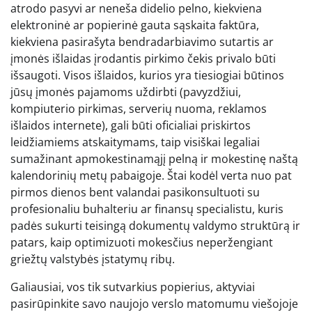
atrodo pasyvi ar neneša didelio pelno, kiekviena
elektroninė ar popierinė gauta sąskaita faktūra,
kiekviena pasirašyta bendradarbiavimo sutartis ar
įmonės išlaidas įrodantis pirkimo čekis privalo būti
išsaugoti. Visos išlaidos, kurios yra tiesiogiai būtinos
jūsų įmonės pajamoms uždirbti (pavyzdžiui,
kompiuterio pirkimas, serverių nuoma, reklamos
išlaidos internete), gali būti oficialiai priskirtos
leidžiamiems atskaitymams, taip visiškai legaliai
sumažinant apmokestinamąjį pelną ir mokestinę naštą
kalendorinių metų pabaigoje. Štai kodėl verta nuo pat
pirmos dienos bent valandai pasikonsultuoti su
profesionaliu buhalteriu ar finansų specialistu, kuris
padės sukurti teisingą dokumentų valdymo struktūrą ir
patars, kaip optimizuoti mokesčius neperžengiant
griežtų valstybės įstatymų ribų.
Galiausiai, vos tik sutvarkius popierius, aktyviai
pasirūpinkite savo naujojo verslo matomumu viešojoje