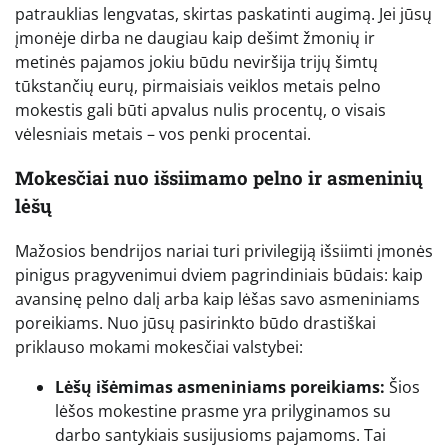
patrauklias lengvatas, skirtas paskatinti augimą. Jei jūsų
įmonėje dirba ne daugiau kaip dešimt žmonių ir
metinės pajamos jokiu būdu neviršija trijų šimtų
tūkstančių eurų, pirmaisiais veiklos metais pelno
mokestis gali būti apvalus nulis procentų, o visais
vėlesniais metais – vos penki procentai.
Mokesčiai nuo išsiimamo pelno ir asmeninių
lėšų
Mažosios bendrijos nariai turi privilegiją išsiimti įmonės
pinigus pragyvenimui dviem pagrindiniais būdais: kaip
avansinę pelno dalį arba kaip lėšas savo asmeniniams
poreikiams. Nuo jūsų pasirinkto būdo drastiškai
priklauso mokami mokesčiai valstybei:
Lėšų išėmimas asmeniniams poreikiams:
Šios
lėšos mokestine prasme yra prilyginamos su
darbo santykiais susijusioms pajamoms. Tai