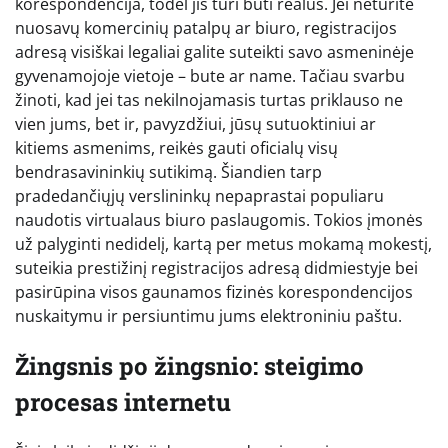
korespondencija, todėl jis turi būti realus. Jei neturite
nuosavų komercinių patalpų ar biuro, registracijos
adresą visiškai legaliai galite suteikti savo asmeninėje
gyvenamojoje vietoje – bute ar name. Tačiau svarbu
žinoti, kad jei tas nekilnojamasis turtas priklauso ne
vien jums, bet ir, pavyzdžiui, jūsų sutuoktiniui ar
kitiems asmenims, reikės gauti oficialų visų
bendrasavininkių sutikimą. Šiandien tarp
pradedančiųjų verslininkų nepaprastai populiaru
naudotis virtualaus biuro paslaugomis. Tokios įmonės
už palyginti nedidelį, kartą per metus mokamą mokestį,
suteikia prestižinį registracijos adresą didmiestyje bei
pasirūpina visos gaunamos fizinės korespondencijos
nuskaitymu ir persiuntimu jums elektroniniu paštu.
Žingsnis po žingsnio: steigimo
procesas internetu