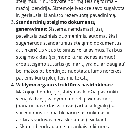
steigimui, ir nurodykite norimą teisinę formą –
mažoji bendrija. Sistemoje įveskite savo sugalvotą
ir, geriausia, iš anksto rezervuotą pavadinimą.
Standartinių steigimo dokumentų
generavimas:
Sistema, remdamasi jūsų
pateiktais baziniais duomenimis, automatiškai
sugeneruos standartinius steigimo dokumentus,
atitinkančius visus teisinius reikalavimus. Tai bus
steigimo aktas (jei įmonę kuria vienas asmuo)
arba steigimo sutartis (jei narių yra du ar daugiau)
bei mažosios bendrijos nuostatai. Jums nereikės
patiems kurti jokių teisinių tekstų.
Valdymo organo struktūros pasirinkimas:
Mažojoje bendrijoje įstatymas leidžia pasirinkti
vieną iš dviejų valdymo modelių: vienasmenį
(nariai ir paskirtas vadovas) arba kolegialų (kai
sprendimus priima tik narių susirinkimas ir
atskiras vadovas nėra skiriamas). Siekiant
aiškumo bendraujant su bankais ir kitomis