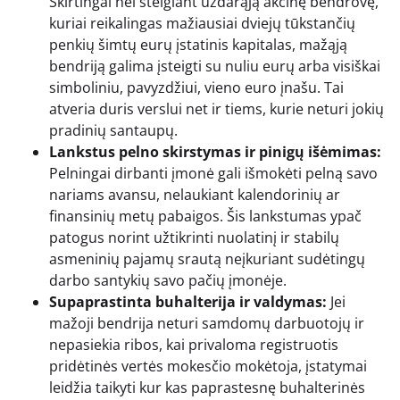
Skirtingai nei steigiant uždarąją akcinę bendrovę,
kuriai reikalingas mažiausiai dviejų tūkstančių
penkių šimtų eurų įstatinis kapitalas, mažąją
bendriją galima įsteigti su nuliu eurų arba visiškai
simboliniu, pavyzdžiui, vieno euro įnašu. Tai
atveria duris verslui net ir tiems, kurie neturi jokių
pradinių santaupų.
Lankstus pelno skirstymas ir pinigų išėmimas:
Pelningai dirbanti įmonė gali išmokėti pelną savo
nariams avansu, nelaukiant kalendorinių ar
finansinių metų pabaigos. Šis lankstumas ypač
patogus norint užtikrinti nuolatinį ir stabilų
asmeninių pajamų srautą neįkuriant sudėtingų
darbo santykių savo pačių įmonėje.
Supaprastinta buhalterija ir valdymas:
Jei
mažoji bendrija neturi samdomų darbuotojų ir
nepasiekia ribos, kai privaloma registruotis
pridėtinės vertės mokesčio mokėtoja, įstatymai
leidžia taikyti kur kas paprastesnę buhalterinės