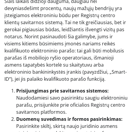
Šiais laikais didžioji dauguma, daugiau nei
devyniasdešimt procentų, naujų mažųjų bendrijų yra
įsteigiamos elektroniniu būdu per Registrų centro
klientų savitarnos sistemą. Tai ne tik greičiausias, bet ir
gerokai pigiausias būdas, leidžiantis išvengti vizitų pas
notarus. Norint pasinaudoti šia galimybe, jums ir
visiems kitiems būsimiems įmonės nariams reikės
kvalifikuoto elektroninio parašo: tai gali būti mobilusis
parašas iš mobiliojo ryšio operatoriaus, išmanioji
asmens tapatybės kortelė su skaitytuvu arba
elektroninio bankininkystės įrankis (pavyzdžiui, „Smart-
ID“), jei jis palaiko kvalifikuoto parašo funkciją.
Prisijungimas prie savitarnos sistemos:
Naudodamiesi savo pasirinktu saugiu elektroniniu
parašu, prisijunkite prie oficialios Registrų centro
savitarnos platformos.
Duomenų suvedimas ir formos pasirinkimas:
Pasirinkite skiltį, skirtą naujo juridinio asmens