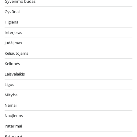
Gyvenimo būdas
Gyvūnai
Higiena
Interjeras
Judėjimas
Keliautojams
Kelionės
Laisvalaikis
Ligos
Mityba
Namai
Naujienos
Patarimai
Patarimai