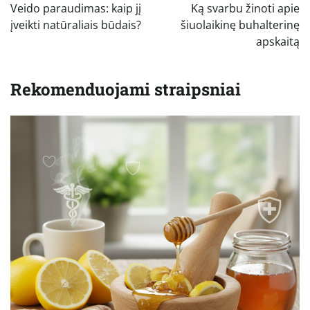
tarp
Veido paraudimas: kaip jį
Ką svarbu žinoti apie
įrašų
įveikti natūraliais būdais?
šiuolaikinę buhalterinę
apskaitą
Rekomenduojami straipsniai