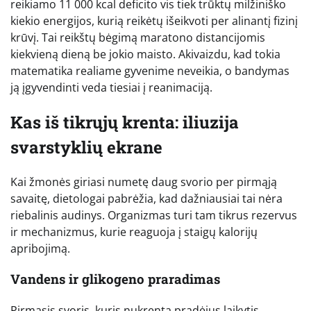
reikiamo 11 000 kcal deficito vis tiek trūktų milžiniško
kiekio energijos, kurią reikėtų išeikvoti per alinantį fizinį
krūvį. Tai reikštų bėgimą maratono distancijomis
kiekvieną dieną be jokio maisto. Akivaizdu, kad tokia
matematika realiame gyvenime neveikia, o bandymas
ją įgyvendinti veda tiesiai į reanimaciją.
Kas iš tikrųjų krenta: iliuzija
svarstyklių ekrane
Kai žmonės giriasi numetę daug svorio per pirmąją
savaitę, dietologai pabrėžia, kad dažniausiai tai nėra
riebalinis audinys. Organizmas turi tam tikrus rezervus
ir mechanizmus, kurie reaguoja į staigų kalorijų
apribojimą.
Vandens ir glikogeno praradimas
Pirmasis svoris, kuris nukrenta pradėjus laikytis