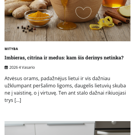
MITYBA
Imbieras, citrina ir medus: kam šis derinys netinka?
2026 4 Vasario
Atvėsus orams, padažnėjus lietui ir vis dažniau
užklumpant peršalimo ligoms, daugelis lietuvių skuba
ne į vaistinę, o į virtuvę. Ten ant stalo dažnai rikiuojasi
trys […]