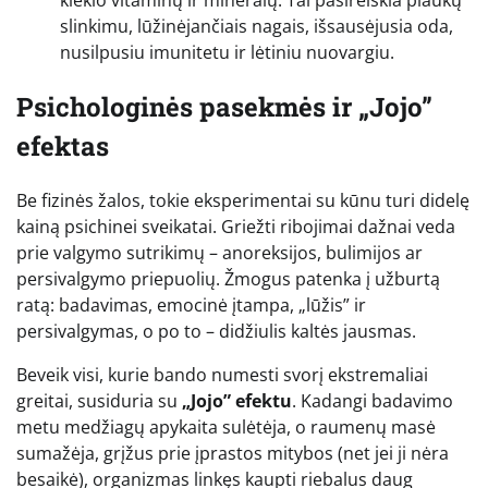
kiekio vitaminų ir mineralų. Tai pasireiškia plaukų
slinkimu, lūžinėjančiais nagais, išsausėjusia oda,
nusilpusiu imunitetu ir lėtiniu nuovargiu.
Psichologinės pasekmės ir „Jojo”
efektas
Be fizinės žalos, tokie eksperimentai su kūnu turi didelę
kainą psichinei sveikatai. Griežti ribojimai dažnai veda
prie valgymo sutrikimų – anoreksijos, bulimijos ar
persivalgymo priepuolių. Žmogus patenka į užburtą
ratą: badavimas, emocinė įtampa, „lūžis” ir
persivalgymas, o po to – didžiulis kaltės jausmas.
Beveik visi, kurie bando numesti svorį ekstremaliai
greitai, susiduria su
„Jojo” efektu
. Kadangi badavimo
metu medžiagų apykaita sulėtėja, o raumenų masė
sumažėja, grįžus prie įprastos mitybos (net jei ji nėra
besaikė), organizmas linkęs kaupti riebalus daug