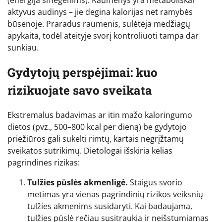
(energija smegenims). Raumenys yra metaboliškai
aktyvus audinys – jie degina kalorijas net ramybės
būsenoje. Praradus raumenis, sulėtėja medžiagų
apykaita, todėl ateityje svorį kontroliuoti tampa dar
sunkiau.
Gydytojų perspėjimai: kuo
rizikuojate savo sveikata
Ekstremalus badavimas ar itin mažo kaloringumo
dietos (pvz., 500–800 kcal per dieną) be gydytojo
priežiūros gali sukelti rimtų, kartais negrįžtamų
sveikatos sutrikimų. Dietologai išskiria kelias
pagrindines rizikas:
Tulžies pūslės akmenligė.
Staigus svorio
metimas yra vienas pagrindinių rizikos veiksnių
tulžies akmenims susidaryti. Kai badaujama,
tulžies pūslė rečiau susitraukia ir neišstumiamas