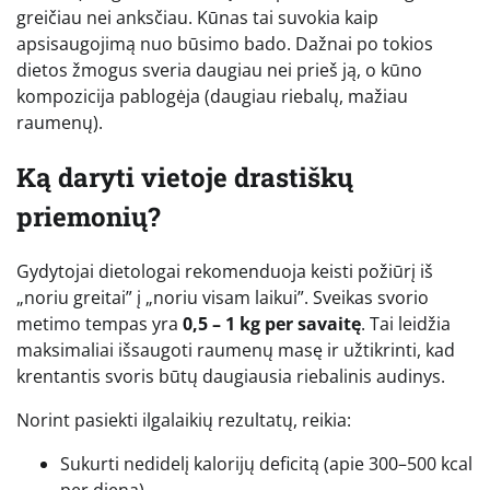
greičiau nei anksčiau. Kūnas tai suvokia kaip
apsisaugojimą nuo būsimo bado. Dažnai po tokios
dietos žmogus sveria daugiau nei prieš ją, o kūno
kompozicija pablogėja (daugiau riebalų, mažiau
raumenų).
Ką daryti vietoje drastiškų
priemonių?
Gydytojai dietologai rekomenduoja keisti požiūrį iš
„noriu greitai” į „noriu visam laikui”. Sveikas svorio
metimo tempas yra
0,5 – 1 kg per savaitę
. Tai leidžia
maksimaliai išsaugoti raumenų masę ir užtikrinti, kad
krentantis svoris būtų daugiausia riebalinis audinys.
Norint pasiekti ilgalaikių rezultatų, reikia:
Sukurti nedidelį kalorijų deficitą (apie 300–500 kcal
per dieną).