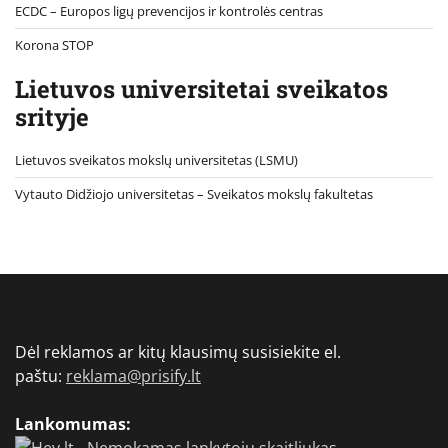
ECDC – Europos ligų prevencijos ir kontrolės centras
Korona STOP
Lietuvos universitetai sveikatos
srityje
Lietuvos sveikatos mokslų universitetas (LSMU)
Vytauto Didžiojo universitetas
– Sveikatos mokslų fakultetas
Dėl reklamos ar kitų klausimų susisiekite el.
paštu:
reklama@prisify.lt
Lankomumas: