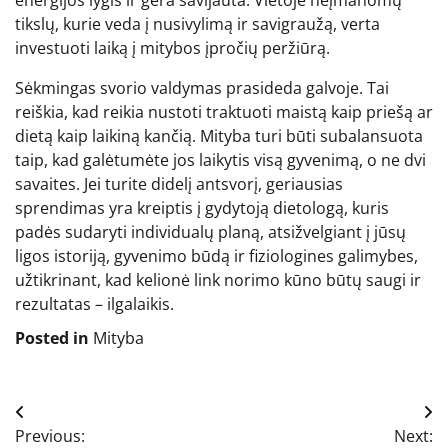
tikslų, kurie veda į nusivylimą ir savigraužą, verta
investuoti laiką į mitybos įpročių peržiūrą.
Sėkmingas svorio valdymas prasideda galvoje. Tai
reiškia, kad reikia nustoti traktuoti maistą kaip priešą ar
dietą kaip laikiną kančią. Mityba turi būti subalansuota
taip, kad galėtumėte jos laikytis visą gyvenimą, o ne dvi
savaites. Jei turite didelį antsvorį, geriausias
sprendimas yra kreiptis į gydytoją dietologą, kuris
padės sudaryti individualų planą, atsižvelgiant į jūsų
ligos istoriją, gyvenimo būdą ir fiziologines galimybes,
užtikrinant, kad kelionė link norimo kūno būtų saugi ir
rezultatas – ilgalaikis.
Posted in
Mityba
Navigacija
Previous:
Next: