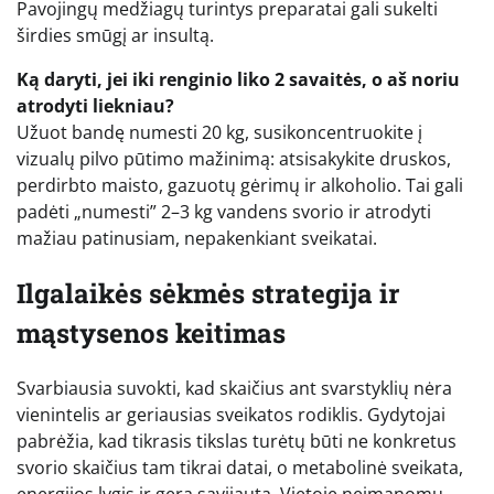
Pavojingų medžiagų turintys preparatai gali sukelti
širdies smūgį ar insultą.
Ką daryti, jei iki renginio liko 2 savaitės, o aš noriu
atrodyti liekniau?
Užuot bandę numesti 20 kg, susikoncentruokite į
vizualų pilvo pūtimo mažinimą: atsisakykite druskos,
perdirbto maisto, gazuotų gėrimų ir alkoholio. Tai gali
padėti „numesti” 2–3 kg vandens svorio ir atrodyti
mažiau patinusiam, nepakenkiant sveikatai.
Ilgalaikės sėkmės strategija ir
mąstysenos keitimas
Svarbiausia suvokti, kad skaičius ant svarstyklių nėra
vienintelis ar geriausias sveikatos rodiklis. Gydytojai
pabrėžia, kad tikrasis tikslas turėtų būti ne konkretus
svorio skaičius tam tikrai datai, o metabolinė sveikata,
energijos lygis ir gera savijauta. Vietoje neįmanomų