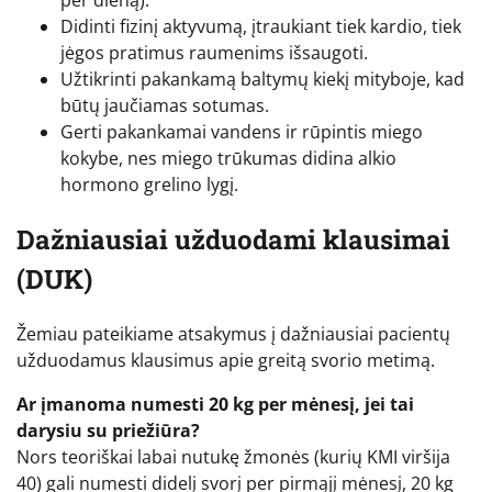
Didinti fizinį aktyvumą, įtraukiant tiek kardio, tiek
jėgos pratimus raumenims išsaugoti.
Užtikrinti pakankamą baltymų kiekį mityboje, kad
būtų jaučiamas sotumas.
Gerti pakankamai vandens ir rūpintis miego
kokybe, nes miego trūkumas didina alkio
hormono grelino lygį.
Dažniausiai užduodami klausimai
(DUK)
Žemiau pateikiame atsakymus į dažniausiai pacientų
užduodamus klausimus apie greitą svorio metimą.
Ar įmanoma numesti 20 kg per mėnesį, jei tai
darysiu su priežiūra?
Nors teoriškai labai nutukę žmonės (kurių KMI viršija
40) gali numesti didelį svorį per pirmąjį mėnesį, 20 kg