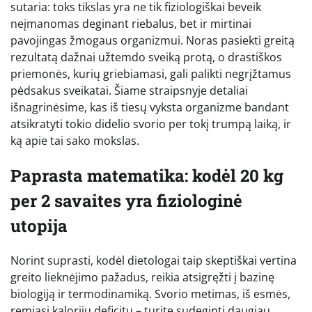
sutaria: toks tikslas yra ne tik fiziologiškai beveik
neįmanomas deginant riebalus, bet ir mirtinai
pavojingas žmogaus organizmui. Noras pasiekti greitą
rezultatą dažnai užtemdo sveiką protą, o drastiškos
priemonės, kurių griebiamasi, gali palikti negrįžtamus
pėdsakus sveikatai. Šiame straipsnyje detaliai
išnagrinėsime, kas iš tiesų vyksta organizme bandant
atsikratyti tokio didelio svorio per tokį trumpą laiką, ir
ką apie tai sako mokslas.
Paprasta matematika: kodėl 20 kg
per 2 savaites yra fiziologinė
utopija
Norint suprasti, kodėl dietologai taip skeptiškai vertina
greito lieknėjimo pažadus, reikia atsigręžti į bazinę
biologiją ir termodinamiką. Svorio metimas, iš esmės,
remiasi kalorijų deficitu – turite sudeginti daugiau