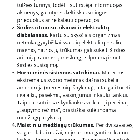
tulžies turinys, todėl ji sutirštėja ir formuojasi
akmenys, galintys sukelti skausmingus
priepuolius ar reikalauti operacijos.
Širdies ritmo sutrikimai ir elektrolitų
disbalansas.
Kartu su skysčiais organizmas
netenka gyvybiškai svarbių elektrolitų – kalio,
magnio, natrio. Jų trūkumas gali sukelti širdies
aritmiją, raumenų mėšlungį, silpnumą ir net
širdies sustojimą.
Hormoninės sistemos sutrikimai.
Moterims
ekstremalus svorio metimas dažnai sukelia
amenorėją (mėnesinių išnykimą), o tai gali turėti
ilgalaikių pasekmių vaisingumui ir kaulų tankiui.
Taip pat sutrinka skydliaukės veikla – ji pereina į
„taupymo režimą”, drastiškai sulėtindama
medžiagų apykaitą.
Maistinių medžiagų trūkumas.
Per dvi savaites,
valgant labai mažai, neįmanoma gauti reikiamo