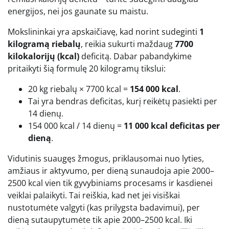
energijos, nei jos gaunate su maistu.
Mokslininkai yra apskaičiavę, kad norint sudeginti
1
kilogramą riebalų
, reikia sukurti maždaug
7700
kilokalorijų (kcal)
deficitą. Dabar pabandykime
pritaikyti šią formulę 20 kilogramų tikslui:
20 kg riebalų × 7700 kcal =
154 000 kcal
.
Tai yra bendras deficitas, kurį reikėtų pasiekti per
14 dienų.
154 000 kcal / 14 dienų =
11 000 kcal deficitas per
dieną
.
Vidutinis suaugęs žmogus, priklausomai nuo lyties,
amžiaus ir aktyvumo, per dieną sunaudoja apie 2000–
2500 kcal vien tik gyvybiniams procesams ir kasdienei
veiklai palaikyti. Tai reiškia, kad net jei visiškai
nustotumėte valgyti (kas prilygsta badavimui), per
dieną sutaupytumėte tik apie 2000–2500 kcal. Iki