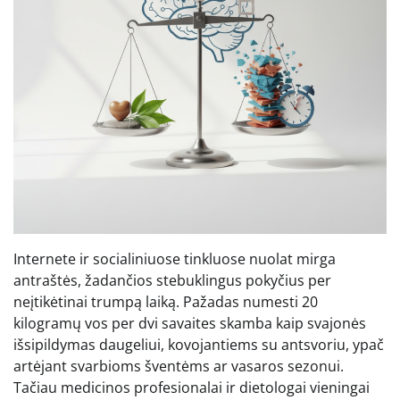
Internete ir socialiniuose tinkluose nuolat mirga
antraštės, žadančios stebuklingus pokyčius per
neįtikėtinai trumpą laiką. Pažadas numesti 20
kilogramų vos per dvi savaites skamba kaip svajonės
išsipildymas daugeliui, kovojantiems su antsvoriu, ypač
artėjant svarbioms šventėms ar vasaros sezonui.
Tačiau medicinos profesionalai ir dietologai vieningai