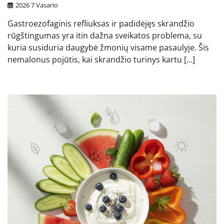
2026 7 Vasario
Gastroezofaginis refliuksas ir padidėjęs skrandžio
rūgštingumas yra itin dažna sveikatos problema, su
kuria susiduria daugybė žmonių visame pasaulyje. Šis
nemalonus pojūtis, kai skrandžio turinys kartu […]