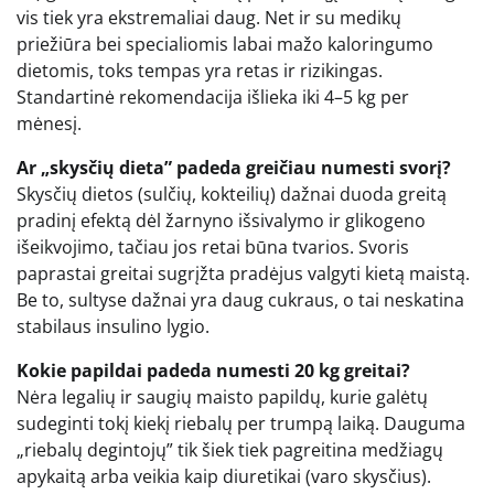
vis tiek yra ekstremaliai daug. Net ir su medikų
priežiūra bei specialiomis labai mažo kaloringumo
dietomis, toks tempas yra retas ir rizikingas.
Standartinė rekomendacija išlieka iki 4–5 kg per
mėnesį.
Ar „skysčių dieta” padeda greičiau numesti svorį?
Skysčių dietos (sulčių, kokteilių) dažnai duoda greitą
pradinį efektą dėl žarnyno išsivalymo ir glikogeno
išeikvojimo, tačiau jos retai būna tvarios. Svoris
paprastai greitai sugrįžta pradėjus valgyti kietą maistą.
Be to, sultyse dažnai yra daug cukraus, o tai neskatina
stabilaus insulino lygio.
Kokie papildai padeda numesti 20 kg greitai?
Nėra legalių ir saugių maisto papildų, kurie galėtų
sudeginti tokį kiekį riebalų per trumpą laiką. Dauguma
„riebalų degintojų” tik šiek tiek pagreitina medžiagų
apykaitą arba veikia kaip diuretikai (varo skysčius).