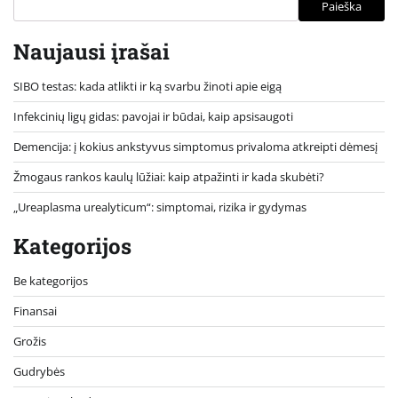
Paieška
Naujausi įrašai
SIBO testas: kada atlikti ir ką svarbu žinoti apie eigą
Infekcinių ligų gidas: pavojai ir būdai, kaip apsisaugoti
Demencija: į kokius ankstyvus simptomus privaloma atkreipti dėmesį
Žmogaus rankos kaulų lūžiai: kaip atpažinti ir kada skubėti?
„Ureaplasma urealyticum“: simptomai, rizika ir gydymas
Kategorijos
Be kategorijos
Finansai
Grožis
Gudrybės