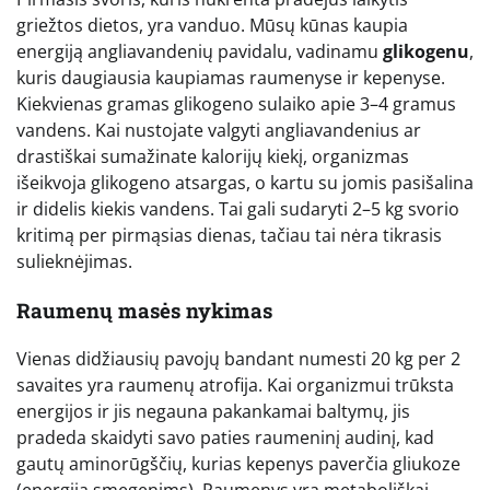
griežtos dietos, yra vanduo. Mūsų kūnas kaupia
energiją angliavandenių pavidalu, vadinamu
glikogenu
,
kuris daugiausia kaupiamas raumenyse ir kepenyse.
Kiekvienas gramas glikogeno sulaiko apie 3–4 gramus
vandens. Kai nustojate valgyti angliavandenius ar
drastiškai sumažinate kalorijų kiekį, organizmas
išeikvoja glikogeno atsargas, o kartu su jomis pasišalina
ir didelis kiekis vandens. Tai gali sudaryti 2–5 kg svorio
kritimą per pirmąsias dienas, tačiau tai nėra tikrasis
sulieknėjimas.
Raumenų masės nykimas
Vienas didžiausių pavojų bandant numesti 20 kg per 2
savaites yra raumenų atrofija. Kai organizmui trūksta
energijos ir jis negauna pakankamai baltymų, jis
pradeda skaidyti savo paties raumeninį audinį, kad
gautų aminorūgščių, kurias kepenys paverčia gliukoze