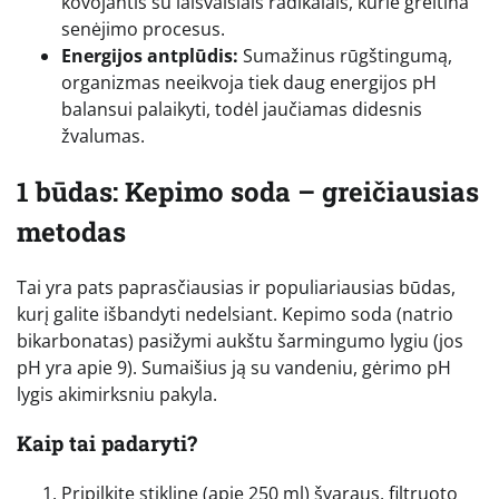
kovojantis su laisvaisiais radikalais, kurie greitina
senėjimo procesus.
Energijos antplūdis:
Sumažinus rūgštingumą,
organizmas neeikvoja tiek daug energijos pH
balansui palaikyti, todėl jaučiamas didesnis
žvalumas.
1 būdas: Kepimo soda – greičiausias
metodas
Tai yra pats paprasčiausias ir populiariausias būdas,
kurį galite išbandyti nedelsiant. Kepimo soda (natrio
bikarbonatas) pasižymi aukštu šarmingumo lygiu (jos
pH yra apie 9). Sumaišius ją su vandeniu, gėrimo pH
lygis akimirksniu pakyla.
Kaip tai padaryti?
Pripilkite stiklinę (apie 250 ml) švaraus, filtruoto