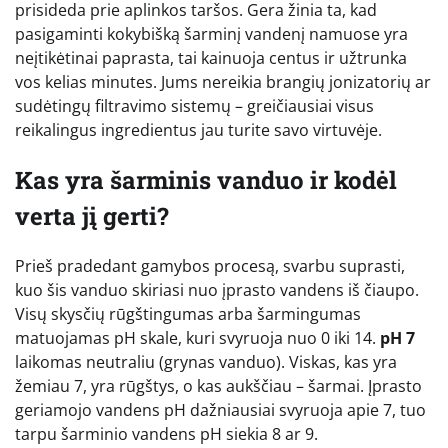
prisideda prie aplinkos taršos. Gera žinia ta, kad
pasigaminti kokybišką šarminį vandenį namuose yra
neįtikėtinai paprasta, tai kainuoja centus ir užtrunka
vos kelias minutes. Jums nereikia brangių jonizatorių ar
sudėtingų filtravimo sistemų – greičiausiai visus
reikalingus ingredientus jau turite savo virtuvėje.
Kas yra šarminis vanduo ir kodėl
verta jį gerti?
Prieš pradedant gamybos procesą, svarbu suprasti,
kuo šis vanduo skiriasi nuo įprasto vandens iš čiaupo.
Visų skysčių rūgštingumas arba šarmingumas
matuojamas pH skale, kuri svyruoja nuo 0 iki 14.
pH 7
laikomas neutraliu (grynas vanduo). Viskas, kas yra
žemiau 7, yra rūgštys, o kas aukščiau – šarmai. Įprasto
geriamojo vandens pH dažniausiai svyruoja apie 7, tuo
tarpu šarminio vandens pH siekia 8 ar 9.