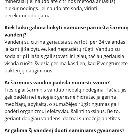
mineralai (jei naudojate citrinos metodą ar lašus)
niekur nedings. Jei naudojate sodą, virinti
nerekomenduojama.
Kiek laiko galima laikyti namuose paruoštą šarminį
vandenį?
Vandenį su citrina geriausia suvartoti per 24 valandas,
laikant jį šaldytuve, kad nepradėtų rūgti. Vanduo su
soda ar pH lašais gali stovėti ir ilgiau, tačiau geriausia
visada ruošti šviežią gėrimą kasdien, kad išvengtumėte
bakterijų dauginimosi.
Ar šarminis vanduo padeda numesti svorio?
Tiesiogiai šarminis vanduo riebalų nedegina. Tačiau jis
gali padėti netiesiogiai: geresnė hidratacija gerina
medžiagų apykaitą, o sumažėjęs rūgštingumas gali
padėti organizmui efektyviau šalinti toksinus. Be to,
geriant daugiau vandens, dažnai sumažėja apetitas.
Ar galima šį vandenį duoti naminiams gyvūnams?