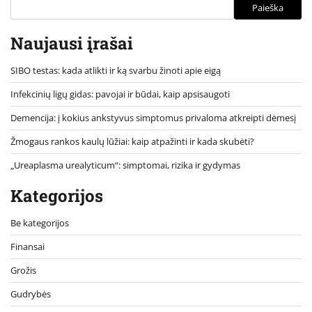
Paieška
Naujausi įrašai
SIBO testas: kada atlikti ir ką svarbu žinoti apie eigą
Infekcinių ligų gidas: pavojai ir būdai, kaip apsisaugoti
Demencija: į kokius ankstyvus simptomus privaloma atkreipti dėmesį
Žmogaus rankos kaulų lūžiai: kaip atpažinti ir kada skubėti?
„Ureaplasma urealyticum“: simptomai, rizika ir gydymas
Kategorijos
Be kategorijos
Finansai
Grožis
Gudrybės