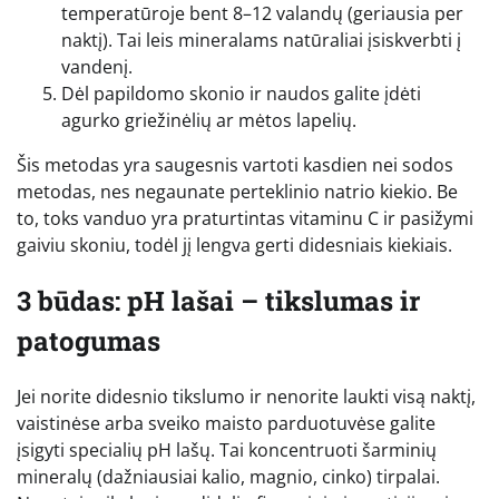
temperatūroje bent 8–12 valandų (geriausia per
naktį). Tai leis mineralams natūraliai įsiskverbti į
vandenį.
Dėl papildomo skonio ir naudos galite įdėti
agurko griežinėlių ar mėtos lapelių.
Šis metodas yra saugesnis vartoti kasdien nei sodos
metodas, nes negaunate perteklinio natrio kiekio. Be
to, toks vanduo yra praturtintas vitaminu C ir pasižymi
gaiviu skoniu, todėl jį lengva gerti didesniais kiekiais.
3 būdas: pH lašai – tikslumas ir
patogumas
Jei norite didesnio tikslumo ir nenorite laukti visą naktį,
vaistinėse arba sveiko maisto parduotuvėse galite
įsigyti specialių pH lašų. Tai koncentruoti šarminių
mineralų (dažniausiai kalio, magnio, cinko) tirpalai.