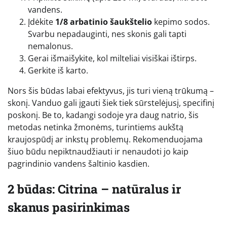
vandens.
Įdėkite
1/8 arbatinio šaukštelio
kepimo sodos.
Svarbu nepadauginti, nes skonis gali tapti
nemalonus.
Gerai išmaišykite, kol milteliai visiškai ištirps.
Gerkite iš karto.
Nors šis būdas labai efektyvus, jis turi vieną trūkumą –
skonį. Vanduo gali įgauti šiek tiek sūrstelėjusį, specifinį
poskonį. Be to, kadangi sodoje yra daug natrio, šis
metodas netinka žmonėms, turintiems aukštą
kraujospūdį ar inkstų problemų. Rekomenduojama
šiuo būdu nepiktnaudžiauti ir nenaudoti jo kaip
pagrindinio vandens šaltinio kasdien.
2 būdas: Citrina – natūralus ir
skanus pasirinkimas