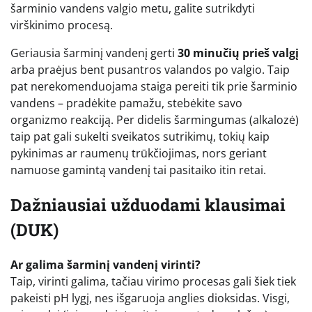
šarminio vandens valgio metu, galite sutrikdyti
virškinimo procesą.
Geriausia šarminį vandenį gerti
30 minučių prieš valgį
arba praėjus bent pusantros valandos po valgio. Taip
pat nerekomenduojama staiga pereiti tik prie šarminio
vandens – pradėkite pamažu, stebėkite savo
organizmo reakciją. Per didelis šarmingumas (alkalozė)
taip pat gali sukelti sveikatos sutrikimų, tokių kaip
pykinimas ar raumenų trūkčiojimas, nors geriant
namuose gamintą vandenį tai pasitaiko itin retai.
Dažniausiai užduodami klausimai
(DUK)
Ar galima šarminį vandenį virinti?
Taip, virinti galima, tačiau virimo procesas gali šiek tiek
pakeisti pH lygį, nes išgaruoja anglies dioksidas. Visgi,