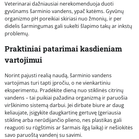
Veterinarai dažniausiai nerekomenduoja duoti
gyvūnams šarminio vandens, ypač katėms. Gyvūnų
organizmo pH poreikiai skiriasi nuo žmonių, ir per
didelis šarmingumas gali sukelti šlapimo takų ar inkstų
problemų.
Praktiniai patarimai kasdieniam
vartojimui
Norint pajusti realią naudą, šarminio vandens
vartojimas turi tapti įpročiu, o ne vienkartiniu
eksperimentu. Pradėkite dieną nuo stiklinės citrinų
vandens – tai puikiai pažadina organizmą ir paruošia
virškinimo sistemą darbui. Jei dirbate biure ar daug
keliaujate, įsigykite daugkartinę gertuvę (geriausia
stiklinę arba nerūdijančio plieno, nes plastikas gali
reaguoti su rūgštimis ar šarmais ilgą laiką) ir nešiokitės
savo paruoštą vandenį su savimi.