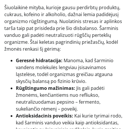
Šiuolaikinė mityba, kurioje gausu perdirbtų produktų,
cukraus, kofeino ir alkoholio, dažnai lemia padidėjusį
organizmo rūgštingumą. Nuolatinis stresas ir aplinkos
tarša taip pat prisideda prie šio disbalanso. Šarminis
vanduo gali padėti neutralizuoti rūgščių perteklių
organizme. Štai keletas pagrindinių priežasčių, kodėl
žmonės renkasi šį gėrimą:
Geresnė hidratacija:
Manoma, kad šarminio
vandens molekulės lengviau įsisavinamos
ląstelėse, todėl organizmas greičiau atgauna
skysčių balansą po fizinio krūvio.
Rūgštingumo mažinimas:
Jis gali padėti
žmonėms, kenčiantiems nuo refliukso,
neutralizuodamas pepsino – fermento,
sukeliančio rėmenį – poveikį.
Antioksidacinis poveikis:
Kai kurie tyrimai rodo,
kad šarminis vanduo veikia kaip antioksidantas,