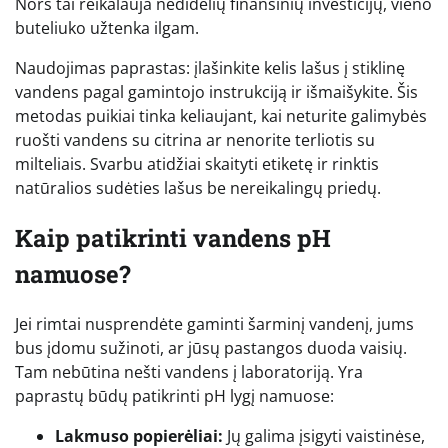
Nors tai reikalauja nedidelių finansinių investicijų, vieno
buteliuko užtenka ilgam.
Naudojimas paprastas: įlašinkite kelis lašus į stiklinę
vandens pagal gamintojo instrukciją ir išmaišykite. Šis
metodas puikiai tinka keliaujant, kai neturite galimybės
ruošti vandens su citrina ar nenorite terliotis su
milteliais. Svarbu atidžiai skaityti etiketę ir rinktis
natūralios sudėties lašus be nereikalingų priedų.
Kaip patikrinti vandens pH
namuose?
Jei rimtai nusprendėte gaminti šarminį vandenį, jums
bus įdomu sužinoti, ar jūsų pastangos duoda vaisių.
Tam nebūtina nešti vandens į laboratoriją. Yra
paprastų būdų patikrinti pH lygį namuose:
Lakmuso popierėliai:
Jų galima įsigyti vaistinėse,