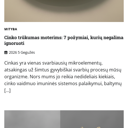
MITYBA
Cinko trūkumas moterims: 7 požymiai, kurių negalima
ignoruoti
2026 5 Gegužės
Cinkas yra vienas svarbiausių mikroelementų,
atsakingas už šimtus gyvybiškai svarbių procesų mūsų
organizme. Nors mums jo reikia nedideliais kiekiais,
cinko vaidmuo imuninės sistemos palaikymui, baltymų
[…]