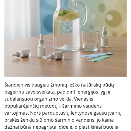
Šiandien vis daugiau žmonių ieško natūralių būdų
pagerinti savo sveikatą, padidinti energijos lygį ir
subalansuoti organizmo veiklą. Vienas iš
populiarėjančių metodų – šarminio vandens
vartojimas. Nors parduotuvių lentynose gausu įvairių
prekės ženklų siūlomo šarminio vandens, jo kaina
dažnai būna nepagrįstai didelė, o plastikiniai buteliai