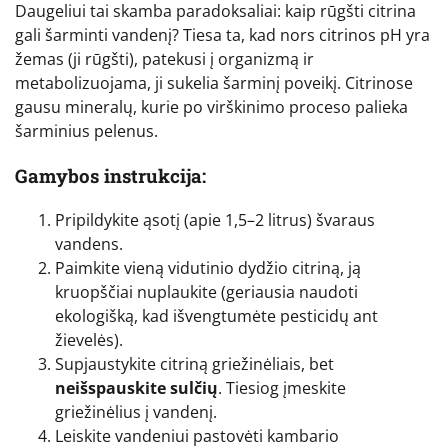
Daugeliui tai skamba paradoksaliai: kaip rūgšti citrina
gali šarminti vandenį? Tiesa ta, kad nors citrinos pH yra
žemas (ji rūgšti), patekusi į organizmą ir
metabolizuojama, ji sukelia šarminį poveikį. Citrinose
gausu mineralų, kurie po virškinimo proceso palieka
šarminius pelenus.
Gamybos instrukcija:
Pripildykite ąsotį (apie 1,5–2 litrus) švaraus
vandens.
Paimkite vieną vidutinio dydžio citriną, ją
kruopščiai nuplaukite (geriausia naudoti
ekologišką, kad išvengtumėte pesticidų ant
žievelės).
Supjaustykite citriną griežinėliais, bet
neišspauskite sulčių
. Tiesiog įmeskite
griežinėlius į vandenį.
Leiskite vandeniui pastovėti kambario