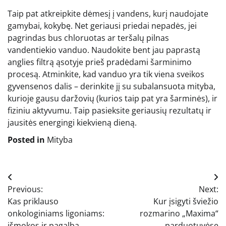
Taip pat atkreipkite dėmesį į vandens, kurį naudojate
gamybai, kokybę. Net geriausi priedai nepadės, jei
pagrindas bus chloruotas ar teršalų pilnas
vandentiekio vanduo. Naudokite bent jau paprastą
anglies filtrą ąsotyje prieš pradėdami šarminimo
procesą. Atminkite, kad vanduo yra tik viena sveikos
gyvensenos dalis – derinkite jį su subalansuota mityba,
kurioje gausu daržovių (kurios taip pat yra šarminės), ir
fiziniu aktyvumu. Taip pasieksite geriausių rezultatų ir
jausitės energingi kiekvieną dieną.
Posted in
Mityba
Navigacija
Previous:
Next:
tarp
Kas priklauso
Kur įsigyti šviežio
įrašų
onkologiniams ligoniams:
rozmarino „Maxima“
išmokos ir pagalba
parduotuvėse