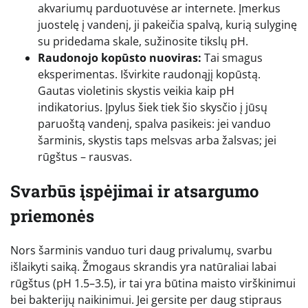
akvariumų parduotuvėse ar internete. Įmerkus
juostelę į vandenį, ji pakeičia spalvą, kurią sulyginę
su pridedama skale, sužinosite tikslų pH.
Raudonojo kopūsto nuoviras:
Tai smagus
eksperimentas. Išvirkite raudonąjį kopūstą.
Gautas violetinis skystis veikia kaip pH
indikatorius. Įpylus šiek tiek šio skysčio į jūsų
paruoštą vandenį, spalva pasikeis: jei vanduo
šarminis, skystis taps melsvas arba žalsvas; jei
rūgštus – rausvas.
Svarbūs įspėjimai ir atsargumo
priemonės
Nors šarminis vanduo turi daug privalumų, svarbu
išlaikyti saiką. Žmogaus skrandis yra natūraliai labai
rūgštus (pH 1.5–3.5), ir tai yra būtina maisto virškinimui
bei bakterijų naikinimui. Jei gersite per daug stipraus