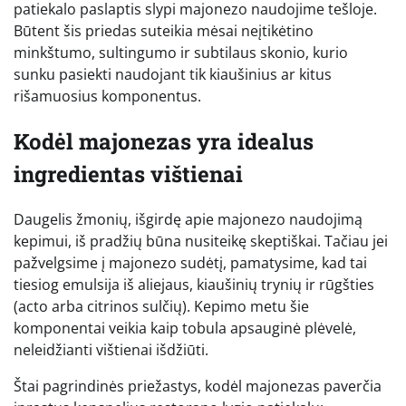
patiekalo paslaptis slypi majonezo naudojime tešloje.
Būtent šis priedas suteikia mėsai neįtikėtino
minkštumo, sultingumo ir subtilaus skonio, kurio
sunku pasiekti naudojant tik kiaušinius ar kitus
rišamuosius komponentus.
Kodėl majonezas yra idealus
ingredientas vištienai
Daugelis žmonių, išgirdę apie majonezo naudojimą
kepimui, iš pradžių būna nusiteikę skeptiškai. Tačiau jei
pažvelgsime į majonezo sudėtį, pamatysime, kad tai
tiesiog emulsija iš aliejaus, kiaušinių trynių ir rūgšties
(acto arba citrinos sulčių). Kepimo metu šie
komponentai veikia kaip tobula apsauginė plėvelė,
neleidžianti vištienai išdžiūti.
Štai pagrindinės priežastys, kodėl majonezas paverčia