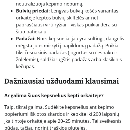
neutralizuoja kepimo riebumą.
Bulvių priedai:
Lengvas bulvių košės variantas,
orkaitėje keptos bulvių skiltelės ar net
paprasčiausi virti ryžiai – viskas puikiai dera su
šiuo patiekalu.
Padažai:
Nors kepsneliai jau yra sultingi, daugelis
mėgsta juos mirkyti į papildomą padažą. Puikiai
tiks česnakinis padažas (jogurtas su česnaku ir
žolelėmis), saldžiarūgštis padažas arba klasikinis
kečupas.
Dažniausiai užduodami klausimai
Ar galima šiuos kepsnelius kepti orkaitėje?
Taip, tikrai galima. Sudėkite kepsnelius ant kepimo
popieriumi išklotos skardos ir kepkite iki 200 laipsnių
įkaitintoje orkaitėje apie 20–25 minutes. Tai sveikesnis
būdas, tačiau norint traškios plutelės,