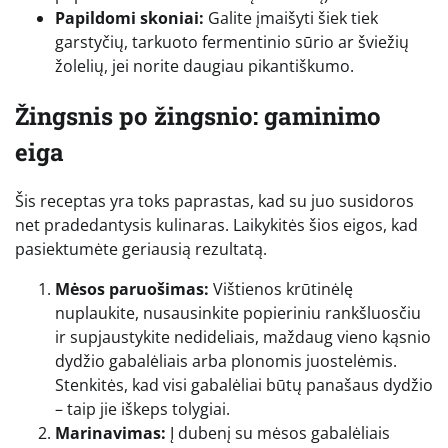
Papildomi skoniai:
Galite įmaišyti šiek tiek
garstyčių, tarkuoto fermentinio sūrio ar šviežių
žolelių, jei norite daugiau pikantiškumo.
Žingsnis po žingsnio: gaminimo
eiga
Šis receptas yra toks paprastas, kad su juo susidoros
net pradedantysis kulinaras. Laikykitės šios eigos, kad
pasiektumėte geriausią rezultatą.
Mėsos paruošimas:
Vištienos krūtinėlę
nuplaukite, nusausinkite popieriniu rankšluosčiu
ir supjaustykite nedideliais, maždaug vieno kąsnio
dydžio gabalėliais arba plonomis juostelėmis.
Stenkitės, kad visi gabalėliai būtų panašaus dydžio
– taip jie iškeps tolygiai.
Marinavimas:
Į dubenį su mėsos gabalėliais