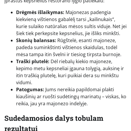
įprastus kepsnelius restorano lygio patiekalu:
Drėgmės išlaikymas:
Majonezas padengia
kiekvieną vištienos gabalėlį tarsi „kailinukais“,
kurie sulaiko natūralias mėsos sultis viduje. Net jei
šiek tiek perkepsite kepsnelius, jie išliks minkšti.
Skonių balansas:
Rūgštelė, esanti majoneze,
padeda suminkštinti vištienos skaidulas, todėl
mėsa tampa itin švelni ir tiesiog tirpsta burnoje.
Traški plutelė:
Dėl riebalų kiekio majoneze,
kepimo metu kepsneliai įgauna tolygią, auksinę ir
itin traškią plutelę, kuri puikiai dera su minkštu
vidumi.
Patogumas:
Jums nereikia papildomai plakti
kiaušinių ar ruošti sudėtingų marinatų – viskas, ko
reikia, jau yra majonezo indelyje.
Sudedamosios dalys tobulam
rezultatui