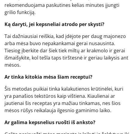
rekomenduojama paskutines kelias minutes įjungti
grilio funkciją.
Ką daryti, jei kepsneliai atrodo per skysti?
Tai dažniausiai reiškia, kad įdėjote per daug majonezo
arba mėsa buvo nepakankamai gerai nusausinta.
Tiesiog įberkite dar šiek tiek miltų ar krakmolo ir gerai
išmaišykite, kol tešla taps tirštesnė ir geriau laikysis ant
mėsos.
Ar tinka kitokia mėsa šiam receptui?
Šis metodas puikiai tinka kalakutienos krūtinėlei, kuri
yra panašios tekstūros kaip vištiena. Kiaulienai ar
jautienai šis receptas yra mažiau tinkamas, nes šios
mėsos rūšys reikalauja ilgesnio gaminimo laiko.
Ar galima kepsnelius ruošti iš anksto?