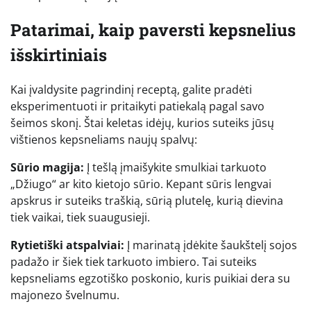
Patarimai, kaip paversti kepsnelius
išskirtiniais
Kai įvaldysite pagrindinį receptą, galite pradėti
eksperimentuoti ir pritaikyti patiekalą pagal savo
šeimos skonį. Štai keletas idėjų, kurios suteiks jūsų
vištienos kepsneliams naujų spalvų:
Sūrio magija:
Į tešlą įmaišykite smulkiai tarkuoto
„Džiugo“ ar kito kietojo sūrio. Kepant sūris lengvai
apskrus ir suteiks traškią, sūrią plutelę, kurią dievina
tiek vaikai, tiek suaugusieji.
Rytietiški atspalviai:
Į marinatą įdėkite šaukštelį sojos
padažo ir šiek tiek tarkuoto imbiero. Tai suteiks
kepsneliams egzotiško poskonio, kuris puikiai dera su
majonezo švelnumu.