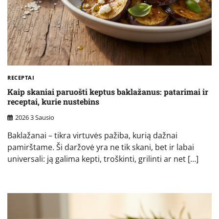
RECEPTAI
Kaip skaniai paruošti keptus baklažanus: patarimai ir
receptai, kurie nustebins
2026 3 Sausio
Baklažanai – tikra virtuvės pažiba, kurią dažnai
pamirštame. Ši daržovė yra ne tik skani, bet ir labai
universali: ją galima kepti, troškinti, grilinti ar net […]