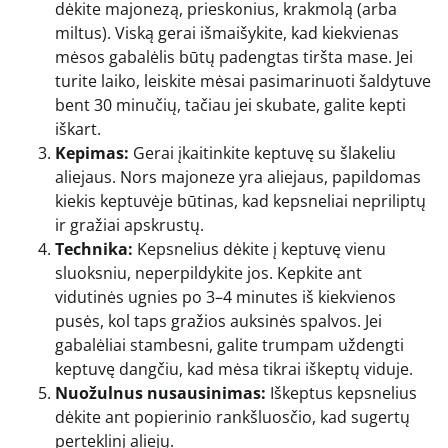
dėkite majonezą, prieskonius, krakmolą (arba
miltus). Viską gerai išmaišykite, kad kiekvienas
mėsos gabalėlis būtų padengtas tiršta mase. Jei
turite laiko, leiskite mėsai pasimarinuoti šaldytuve
bent 30 minučių, tačiau jei skubate, galite kepti
iškart.
Kepimas:
Gerai įkaitinkite keptuvę su šlakeliu
aliejaus. Nors majoneze yra aliejaus, papildomas
kiekis keptuvėje būtinas, kad kepsneliai nepriliptų
ir gražiai apskrustų.
Technika:
Kepsnelius dėkite į keptuvę vienu
sluoksniu, neperpildykite jos. Kepkite ant
vidutinės ugnies po 3–4 minutes iš kiekvienos
pusės, kol taps gražios auksinės spalvos. Jei
gabalėliai stambesni, galite trumpam uždengti
keptuvę dangčiu, kad mėsa tikrai iškeptų viduje.
Nuožulnus nusausinimas:
Iškeptus kepsnelius
dėkite ant popierinio rankšluosčio, kad sugertų
perteklinį aliejų.