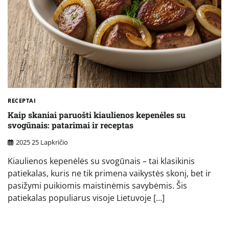
RECEPTAI
Kaip skaniai paruošti kiaulienos kepenėles su
svogūnais: patarimai ir receptas
2025 25 Lapkričio
Kiaulienos kepenėlės su svogūnais – tai klasikinis
patiekalas, kuris ne tik primena vaikystės skonį, bet ir
pasižymi puikiomis maistinėmis savybėmis. Šis
patiekalas populiarus visoje Lietuvoje […]