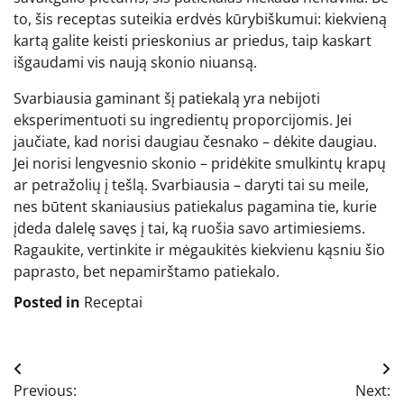
to, šis receptas suteikia erdvės kūrybiškumui: kiekvieną
kartą galite keisti prieskonius ar priedus, taip kaskart
išgaudami vis naują skonio niuansą.
Svarbiausia gaminant šį patiekalą yra nebijoti
eksperimentuoti su ingredientų proporcijomis. Jei
jaučiate, kad norisi daugiau česnako – dėkite daugiau.
Jei norisi lengvesnio skonio – pridėkite smulkintų krapų
ar petražolių į tešlą. Svarbiausia – daryti tai su meile,
nes būtent skaniausius patiekalus pagamina tie, kurie
įdeda dalelę savęs į tai, ką ruošia savo artimiesiems.
Ragaukite, vertinkite ir mėgaukitės kiekvienu kąsniu šio
paprasto, bet nepamirštamo patiekalo.
Posted in
Receptai
Navigacija
Previous:
Next: