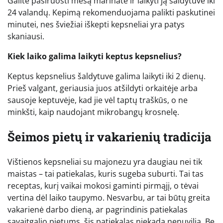
Galite pasiruošti mėsą marinate ir laikyti ją šaldytuve iki
24 valandų. Kepimą rekomenduojama palikti paskutinei
minutei, nes šviežiai iškepti kepsneliai yra patys
skaniausi.
Kiek laiko galima laikyti keptus kepsnelius?
Keptus kepsnelius šaldytuve galima laikyti iki 2 dienų.
Prieš valgant, geriausia juos atšildyti orkaitėje arba
sausoje keptuvėje, kad jie vėl taptų traškūs, o ne
minkšti, kaip naudojant mikrobangų krosnelę.
Šeimos pietų ir vakarienių tradicija
Vištienos kepsneliai su majonezu yra daugiau nei tik
maistas – tai patiekalas, kuris sugeba suburti. Tai tas
receptas, kurį vaikai mokosi gaminti pirmąjį, o tėvai
vertina dėl laiko taupymo. Nesvarbu, ar tai būtų greita
vakarienė darbo dieną, ar pagrindinis patiekalas
savaitgalio pietums, šis patiekalas niekada nenuvilia. Be