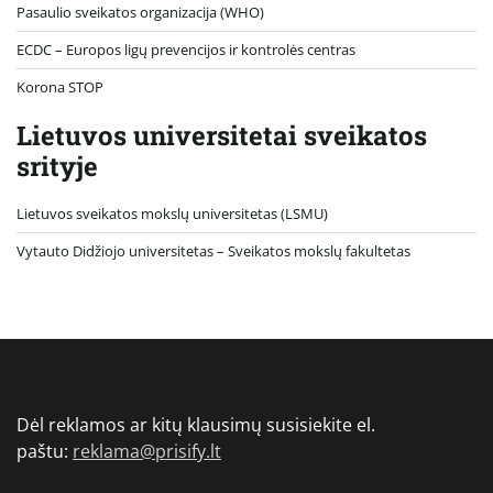
Pasaulio sveikatos organizacija (WHO)
ECDC – Europos ligų prevencijos ir kontrolės centras
Korona STOP
Lietuvos universitetai sveikatos
srityje
Lietuvos sveikatos mokslų universitetas (LSMU)
Vytauto Didžiojo universitetas
– Sveikatos mokslų fakultetas
Dėl reklamos ar kitų klausimų susisiekite el.
paštu:
reklama@prisify.lt