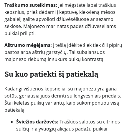
Traškumo suteikimas:
Jei mėgstate labai traškius
kepsnius, prieš dėdami į keptuvę, kiekvieną mėsos
gabalėlį galite apvolioti džiūvėsėliuose ar sezamo
sėklose. Majonezo marinatas padės džiūvėsėliams
puikiai prilipti.
Aštrumo mėgėjams:
Į tešlą įdėkite šiek tiek čili pipirų
pastos arba aštrių garstyčių. Tai subalansuos
majonezo riebumą ir sukurs puikų kontrastą.
Su kuo patiekti šį patiekalą
Kadangi vištienos kepsneliai su majonezu yra gana
sotūs, geriausia juos derinti su lengvesniais priedais.
Štai keletas puikių variantų, kaip sukomponuoti visą
patiekalą:
Šviežios daržovės:
Traškios salotos su citrinos
sulčių ir alyvuogių aliejaus padažu puikiai