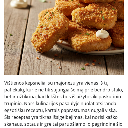
Vištienos kepsneliai su majonezu yra vienas iš tų
patiekalų, kurie ne tik sujungia šeimą prie bendro stalo,
bet ir užtikrina, kad lėkštės bus išlaižytos iki paskutinio
trupinio. Nors kulinarijos pasaulyje nuolat atsiranda
egzotiškų receptų, kartais paprastumas nugali viską.
Šis receptas yra tikras išsigelbėjimas, kai norisi kažko
skanaus, sotaus ir greitai paruošiamo, o pagrindinė šio