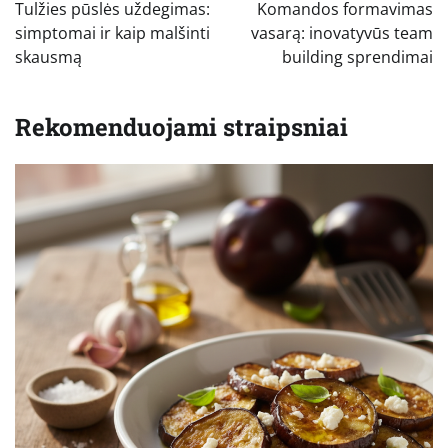
tarp
Tulžies pūslės uždegimas:
Komandos formavimas
įrašų
simptomai ir kaip malšinti
vasarą: inovatyvūs team
skausmą
building sprendimai
Rekomenduojami straipsniai