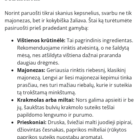
Norint paruošti tikrai skanius kepsnelius, svarbu ne tik
majonezas, bet ir kokybiška žaliava. Štai ką turėtumėte
pasiruošti prieš pradedant gamybą:
Vištienos krūtinėlė:
Tai pagrindinis ingredientas.
Rekomenduojame rinktis atvėsintą, o ne šaldytą
mėsą, nes atšildyta vištiena dažnai praranda
daugiau drėgmės.
Majonezas:
Geriausia rinktis riebesnį, klasikinį
majonezą. Lengvi ar liesi majonezai kepimui tinka
prasčiau, nes turi mažiau riebalų, kurie ir suteikia
tą trokštamą minkštumą.
Krakmolas arba miltai:
Nors galima apsieiti ir be
jų, šaukštas bulvių krakmolo suteiks tešlai
papildomo lengvumo ir purumo.
Prieskoniai:
Druska, šviežiai malti juodieji pipirai,
džiovintas česnakas, paprikos milteliai (rūkytos
paprikos suteiks nuostabų aromatą).