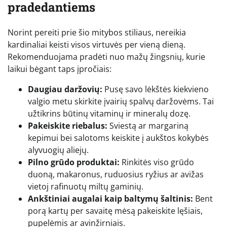
pradedantiems
Norint pereiti prie šio mitybos stiliaus, nereikia
kardinaliai keisti visos virtuvės per vieną dieną.
Rekomenduojama pradėti nuo mažų žingsnių, kurie
laikui bėgant taps įpročiais:
Daugiau daržovių:
Pusę savo lėkštės kiekvieno
valgio metu skirkite įvairių spalvų daržovėms. Tai
užtikrins būtinų vitaminų ir mineralų dozę.
Pakeiskite riebalus:
Sviestą ar margariną
kepimui bei salotoms keiskite į aukštos kokybės
alyvuogių aliejų.
Pilno grūdo produktai:
Rinkitės viso grūdo
duoną, makaronus, ruduosius ryžius ar avižas
vietoj rafinuotų miltų gaminių.
Ankštiniai augalai kaip baltymų šaltinis:
Bent
porą kartų per savaitę mėsą pakeiskite lęšiais,
pupelėmis ar avinžirniais.