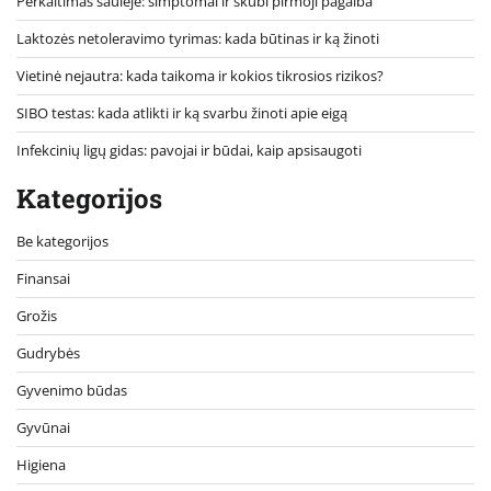
Perkaitimas saulėje: simptomai ir skubi pirmoji pagalba
Laktozės netoleravimo tyrimas: kada būtinas ir ką žinoti
Vietinė nejautra: kada taikoma ir kokios tikrosios rizikos?
SIBO testas: kada atlikti ir ką svarbu žinoti apie eigą
Infekcinių ligų gidas: pavojai ir būdai, kaip apsisaugoti
Kategorijos
Be kategorijos
Finansai
Grožis
Gudrybės
Gyvenimo būdas
Gyvūnai
Higiena