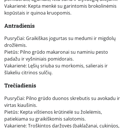
Vakarienė: Kepta menkė su garintomis brokolinėmis
kopūstais ir quinoa kruopomis.
Antradienis
Pusryčiai: Graikiškas jogurtas su medumi ir migdolų
drožlėmis.
Pietūs: Pilno grūdo makaronai su naminiu pesto
padažu ir vyšniniais pomidorais.
Vakarienė: Lęšių sriuba su morkomis, salierais ir
šlakeliu citrinos sulčių.
Trečiadienis
Pusryčiai: Pilno grūdo duonos skrebutis su avokadu ir
virtas kiaušinis.
Pietūs: Kepta vištienos krūtinėlė su žolelėmis,
patiekiama su graikiškomis salotomis.
Vakarienė: Troškintos daržovės (baklažanai, cukinijos,