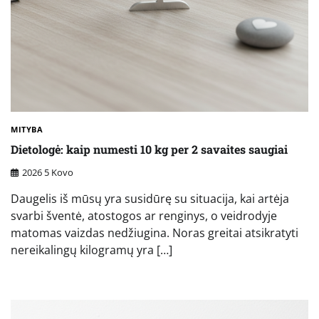
MITYBA
Dietologė: kaip numesti 10 kg per 2 savaites saugiai
2026 5 Kovo
Daugelis iš mūsų yra susidūrę su situacija, kai artėja
svarbi šventė, atostogos ar renginys, o veidrodyje
matomas vaizdas nedžiugina. Noras greitai atsikratyti
nereikalingų kilogramų yra […]