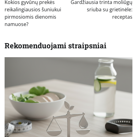
Kokios gyvūnų prekės
Gardžiausia trinta moliūgų
įrašų
reikalingiausios šuniukui
sriuba su grietinėle:
pirmosiomis dienomis
receptas
namuose?
Rekomenduojami straipsniai