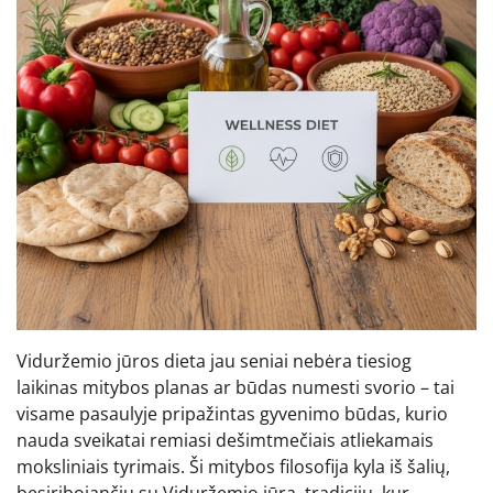
Viduržemio jūros dieta jau seniai nebėra tiesiog
laikinas mitybos planas ar būdas numesti svorio – tai
visame pasaulyje pripažintas gyvenimo būdas, kurio
nauda sveikatai remiasi dešimtmečiais atliekamais
moksliniais tyrimais. Ši mitybos filosofija kyla iš šalių,
besiribojančių su Viduržemio jūra, tradicijų, kur