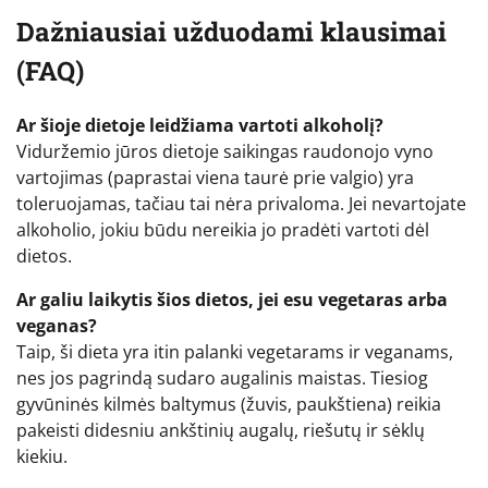
Dažniausiai užduodami klausimai
(FAQ)
Ar šioje dietoje leidžiama vartoti alkoholį?
Viduržemio jūros dietoje saikingas raudonojo vyno
vartojimas (paprastai viena taurė prie valgio) yra
toleruojamas, tačiau tai nėra privaloma. Jei nevartojate
alkoholio, jokiu būdu nereikia jo pradėti vartoti dėl
dietos.
Ar galiu laikytis šios dietos, jei esu vegetaras arba
veganas?
Taip, ši dieta yra itin palanki vegetarams ir veganams,
nes jos pagrindą sudaro augalinis maistas. Tiesiog
gyvūninės kilmės baltymus (žuvis, paukštiena) reikia
pakeisti didesniu ankštinių augalų, riešutų ir sėklų
kiekiu.