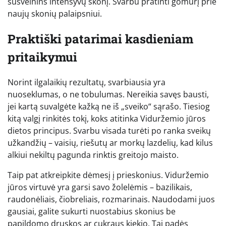
sušvelnins intensyvų skonį. Svarbu pratinti gomurį prie
naujų skonių palaipsniui.
Praktiški patarimai kasdieniam
pritaikymui
Norint ilgalaikių rezultatų, svarbiausia yra
nuoseklumas, o ne tobulumas. Nereikia savęs bausti,
jei kartą suvalgėte kažką ne iš „sveiko“ sąrašo. Tiesiog
kitą valgį rinkitės tokį, koks atitinka Viduržemio jūros
dietos principus. Svarbu visada turėti po ranka sveikų
užkandžių – vaisių, riešutų ar morkų lazdelių, kad kilus
alkiui nekiltų pagunda rinktis greitojo maisto.
Taip pat atkreipkite dėmesį į prieskonius. Viduržemio
jūros virtuvė yra garsi savo žolelėmis – bazilikais,
raudonėliais, čiobreliais, rozmarinais. Naudodami juos
gausiai, galite sukurti nuostabius skonius be
papildomo druskos ar cukraus kiekio. Tai padės