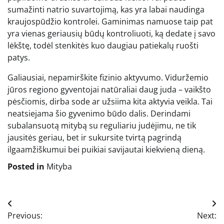
sumažinti natrio suvartojimą, kas yra labai naudinga
kraujospūdžio kontrolei. Gaminimas namuose taip pat
yra vienas geriausių būdų kontroliuoti, ką dedate į savo
lėkštę, todėl stenkitės kuo daugiau patiekalų ruošti
patys.
Galiausiai, nepamirškite fizinio aktyvumo. Viduržemio
jūros regiono gyventojai natūraliai daug juda – vaikšto
pėsčiomis, dirba sode ar užsiima kita aktyvia veikla. Tai
neatsiejama šio gyvenimo būdo dalis. Derindami
subalansuotą mitybą su reguliariu judėjimu, ne tik
jausitės geriau, bet ir sukursite tvirtą pagrindą
ilgaamžiškumui bei puikiai savijautai kiekvieną dieną.
Posted in
Mityba
Navigacija
Previous:
Next:
tarp