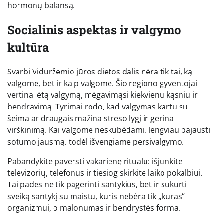
hormonų balansą.
Socialinis aspektas ir valgymo
kultūra
Svarbi Viduržemio jūros dietos dalis nėra tik tai, ką
valgome, bet ir kaip valgome. Šio regiono gyventojai
vertina lėtą valgymą, mėgavimąsi kiekvienu kąsniu ir
bendravimą. Tyrimai rodo, kad valgymas kartu su
šeima ar draugais mažina streso lygį ir gerina
virškinimą. Kai valgome neskubėdami, lengviau pajausti
sotumo jausmą, todėl išvengiame persivalgymo.
Pabandykite paversti vakarienę ritualu: išjunkite
televizorių, telefonus ir tiesiog skirkite laiko pokalbiui.
Tai padės ne tik pagerinti santykius, bet ir sukurti
sveiką santykį su maistu, kuris nebėra tik „kuras“
organizmui, o malonumas ir bendrystės forma.