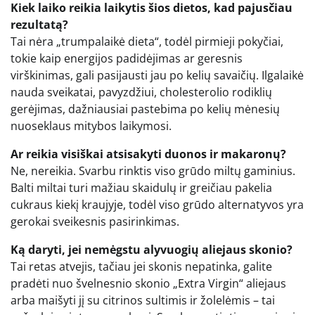
Kiek laiko reikia laikytis šios dietos, kad pajusčiau
rezultatą?
Tai nėra „trumpalaikė dieta“, todėl pirmieji pokyčiai,
tokie kaip energijos padidėjimas ar geresnis
virškinimas, gali pasijausti jau po kelių savaičių. Ilgalaikė
nauda sveikatai, pavyzdžiui, cholesterolio rodiklių
gerėjimas, dažniausiai pastebima po kelių mėnesių
nuoseklaus mitybos laikymosi.
Ar reikia visiškai atsisakyti duonos ir makaronų?
Ne, nereikia. Svarbu rinktis viso grūdo miltų gaminius.
Balti miltai turi mažiau skaidulų ir greičiau pakelia
cukraus kiekį kraujyje, todėl viso grūdo alternatyvos yra
gerokai sveikesnis pasirinkimas.
Ką daryti, jei nemėgstu alyvuogių aliejaus skonio?
Tai retas atvejis, tačiau jei skonis nepatinka, galite
pradėti nuo švelnesnio skonio „Extra Virgin“ aliejaus
arba maišyti jį su citrinos sultimis ir žolelėmis – tai