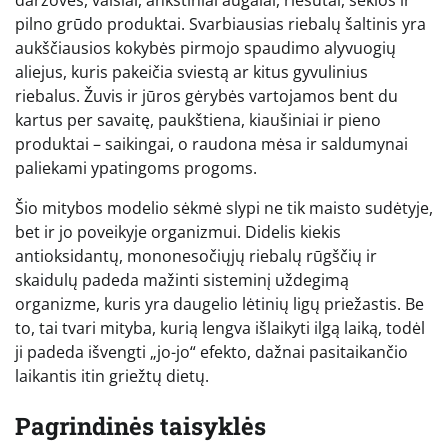
pilno grūdo produktai. Svarbiausias riebalų šaltinis yra
aukščiausios kokybės pirmojo spaudimo alyvuogių
aliejus, kuris pakeičia sviestą ar kitus gyvulinius
riebalus. Žuvis ir jūros gėrybės vartojamos bent du
kartus per savaitę, paukštiena, kiaušiniai ir pieno
produktai – saikingai, o raudona mėsa ir saldumynai
paliekami ypatingoms progoms.
Šio mitybos modelio sėkmė slypi ne tik maisto sudėtyje,
bet ir jo poveikyje organizmui. Didelis kiekis
antioksidantų, mononesočiųjų riebalų rūgščių ir
skaidulų padeda mažinti sisteminį uždegimą
organizme, kuris yra daugelio lėtinių ligų priežastis. Be
to, tai tvari mityba, kurią lengva išlaikyti ilgą laiką, todėl
ji padeda išvengti „jo-jo“ efekto, dažnai pasitaikančio
laikantis itin griežtų dietų.
Pagrindinės taisyklės