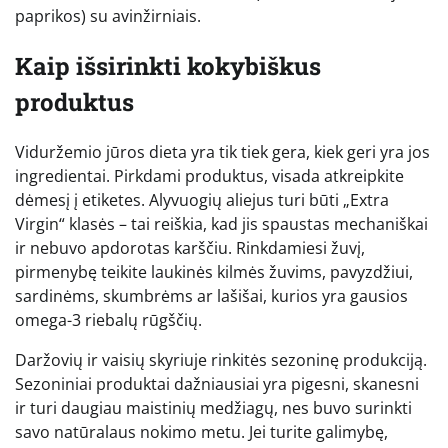
paprikos) su avinžirniais.
Kaip išsirinkti kokybiškus
produktus
Viduržemio jūros dieta yra tik tiek gera, kiek geri yra jos
ingredientai. Pirkdami produktus, visada atkreipkite
dėmesį į etiketes. Alyvuogių aliejus turi būti „Extra
Virgin“ klasės – tai reiškia, kad jis spaustas mechaniškai
ir nebuvo apdorotas karščiu. Rinkdamiesi žuvį,
pirmenybę teikite laukinės kilmės žuvims, pavyzdžiui,
sardinėms, skumbrėms ar lašišai, kurios yra gausios
omega-3 riebalų rūgščių.
Daržovių ir vaisių skyriuje rinkitės sezoninę produkciją.
Sezoniniai produktai dažniausiai yra pigesni, skanesni
ir turi daugiau maistinių medžiagų, nes buvo surinkti
savo natūralaus nokimo metu. Jei turite galimybę,