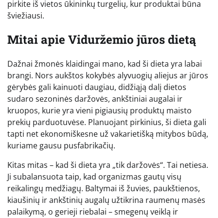
pirkite iš vietos ūkininkų turgelių, kur produktai būna
šviežiausi.
Mitai apie Viduržemio jūros dietą
Dažnai žmonės klaidingai mano, kad ši dieta yra labai
brangi. Nors aukštos kokybės alyvuogių aliejus ar jūros
gėrybės gali kainuoti daugiau, didžiąją dalį dietos
sudaro sezoninės daržovės, ankštiniai augalai ir
kruopos, kurie yra vieni pigiausių produktų maisto
prekių parduotuvėse. Planuojant pirkinius, ši dieta gali
tapti net ekonomiškesne už vakarietišką mitybos būdą,
kuriame gausu pusfabrikačių.
Kitas mitas – kad ši dieta yra „tik daržovės“. Tai netiesa.
Ji subalansuota taip, kad organizmas gautų visų
reikalingų medžiagų. Baltymai iš žuvies, paukštienos,
kiaušinių ir ankštinių augalų užtikrina raumenų masės
palaikymą, o gerieji riebalai – smegenų veiklą ir