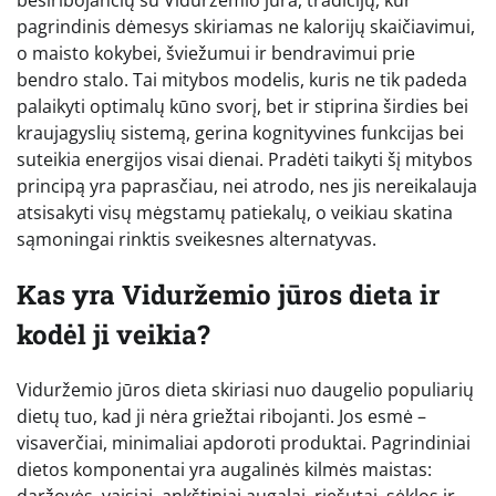
pagrindinis dėmesys skiriamas ne kalorijų skaičiavimui,
o maisto kokybei, šviežumui ir bendravimui prie
bendro stalo. Tai mitybos modelis, kuris ne tik padeda
palaikyti optimalų kūno svorį, bet ir stiprina širdies bei
kraujagyslių sistemą, gerina kognityvines funkcijas bei
suteikia energijos visai dienai. Pradėti taikyti šį mitybos
principą yra paprasčiau, nei atrodo, nes jis nereikalauja
atsisakyti visų mėgstamų patiekalų, o veikiau skatina
sąmoningai rinktis sveikesnes alternatyvas.
Kas yra Viduržemio jūros dieta ir
kodėl ji veikia?
Viduržemio jūros dieta skiriasi nuo daugelio populiarių
dietų tuo, kad ji nėra griežtai ribojanti. Jos esmė –
visaverčiai, minimaliai apdoroti produktai. Pagrindiniai
dietos komponentai yra augalinės kilmės maistas:
daržovės, vaisiai, ankštiniai augalai, riešutai, sėklos ir