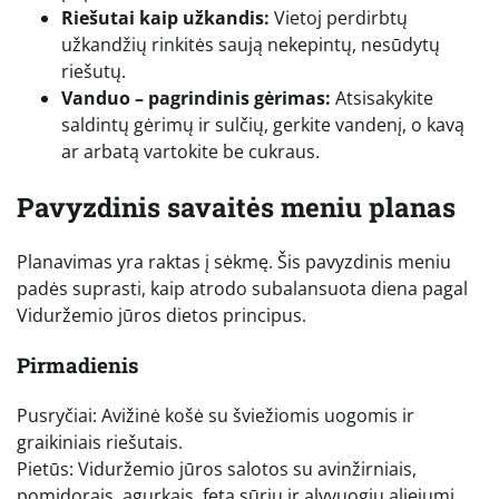
Riešutai kaip užkandis:
Vietoj perdirbtų
užkandžių rinkitės saują nekepintų, nesūdytų
riešutų.
Vanduo – pagrindinis gėrimas:
Atsisakykite
saldintų gėrimų ir sulčių, gerkite vandenį, o kavą
ar arbatą vartokite be cukraus.
Pavyzdinis savaitės meniu planas
Planavimas yra raktas į sėkmę. Šis pavyzdinis meniu
padės suprasti, kaip atrodo subalansuota diena pagal
Viduržemio jūros dietos principus.
Pirmadienis
Pusryčiai: Avižinė košė su šviežiomis uogomis ir
graikiniais riešutais.
Pietūs: Viduržemio jūros salotos su avinžirniais,
pomidorais, agurkais, feta sūriu ir alyvuogių aliejumi.