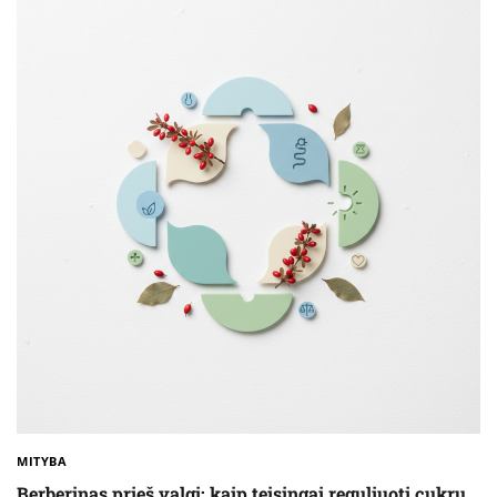
MITYBA
Berberinas prieš valgį: kaip teisingai reguliuoti cukrų