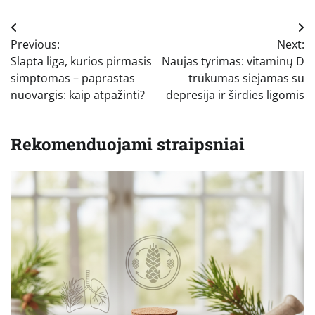
Navigacija
Previous:
Next:
tarp
Slapta liga, kurios pirmasis
Naujas tyrimas: vitaminų D
įrašų
simptomas – paprastas
trūkumas siejamas su
nuovargis: kaip atpažinti?
depresija ir širdies ligomis
Rekomenduojami straipsniai