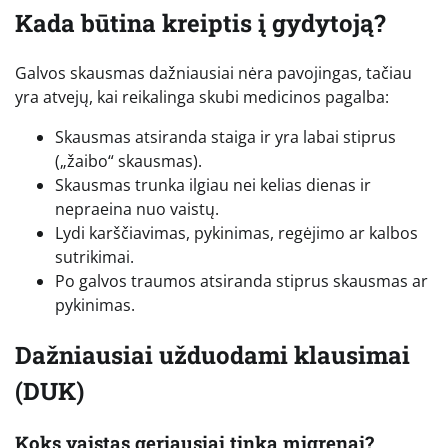
Kada būtina kreiptis į gydytoją?
Galvos skausmas dažniausiai nėra pavojingas, tačiau
yra atvejų, kai reikalinga skubi medicinos pagalba:
Skausmas atsiranda staiga ir yra labai stiprus
(„žaibo“ skausmas).
Skausmas trunka ilgiau nei kelias dienas ir
nepraeina nuo vaistų.
Lydi karščiavimas, pykinimas, regėjimo ar kalbos
sutrikimai.
Po galvos traumos atsiranda stiprus skausmas ar
pykinimas.
Dažniausiai užduodami klausimai
(DUK)
Koks vaistas geriausiai tinka migrenai?