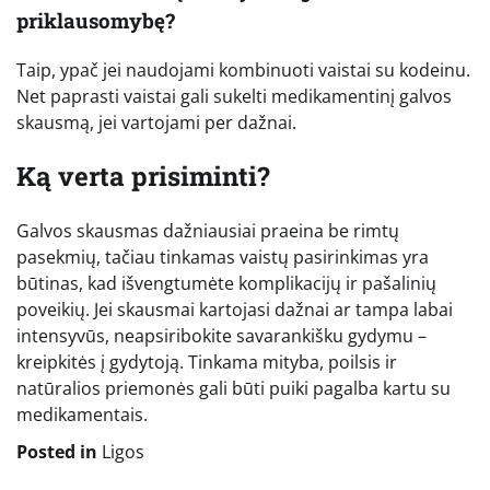
priklausomybę?
Taip, ypač jei naudojami kombinuoti vaistai su kodeinu.
Net paprasti vaistai gali sukelti medikamentinį galvos
skausmą, jei vartojami per dažnai.
Ką verta prisiminti?
Galvos skausmas dažniausiai praeina be rimtų
pasekmių, tačiau tinkamas vaistų pasirinkimas yra
būtinas, kad išvengtumėte komplikacijų ir pašalinių
poveikių. Jei skausmai kartojasi dažnai ar tampa labai
intensyvūs, neapsiribokite savarankišku gydymu –
kreipkitės į gydytoją. Tinkama mityba, poilsis ir
natūralios priemonės gali būti puiki pagalba kartu su
medikamentais.
Posted in
Ligos