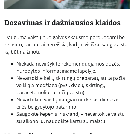
Dozavimas ir dažniausios klaidos
Dauguma vaistų nuo galvos skausmo parduodami be
recepto, tačiau tai nereiškia, kad jie visiškai saugūs. Štai
ką būtina žinoti:
Niekada neviršykite rekomenduojamos dozės,
nurodytos informaciniame lapelyje.
Nevartokite kelių skirtingų preparatų su ta pačia
veikliąja medžiaga (pvz., dviejų skirtingų
paracetamolio turinčių vaistų).
Nevartokite vaistų daugiau nei kelias dienas iš
eilės be gydytojo patarimo.
Saugokite kepenis ir skrandį – nevartokite vaistų
su alkoholiu, naudokite kartu su maistu.