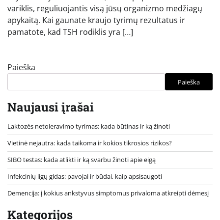
variklis, reguliuojantis visą jūsų organizmo medžiagų
apykaitą. Kai gaunate kraujo tyrimų rezultatus ir
pamatote, kad TSH rodiklis yra […]
Paieška
Paieška
Naujausi įrašai
Laktozės netoleravimo tyrimas: kada būtinas ir ką žinoti
Vietinė nejautra: kada taikoma ir kokios tikrosios rizikos?
SIBO testas: kada atlikti ir ką svarbu žinoti apie eigą
Infekcinių ligų gidas: pavojai ir būdai, kaip apsisaugoti
Demencija: į kokius ankstyvus simptomus privaloma atkreipti dėmesį
Kategorijos