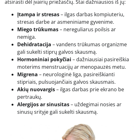
atsirasti dėl įvairių priežasčių. Štai dažniausios iš jų:
Įtampa ir stresas
– ilgas darbas kompiuteriu,
stresas darbe ar asmeniniame gyvenime.
Miego trūkumas
– nereguliarus poilsis ar
nemiga.
Dehidratacija
– vandens trūkumas organizme
gali sukelti stiprų galvos skausmą.
Hormoniniai pokyčiai
– dažniausiai pasireiškia
moterims menstruacijų ar menopauzės metu.
Migrena
– neurologinė liga, pasireiškianti
stipriais, pulsuojančiais galvos skausmais.
Akių nuovargis
– ilgas darbas prie ekrano be
pertraukų.
Alergijos ar sinusitas
– uždegimai nosies ar
sinusų srityje gali sukelti skausmą.