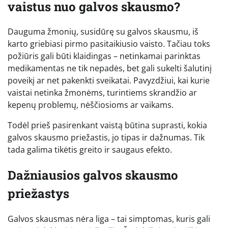
vaistus nuo galvos skausmo?
Dauguma žmonių, susidūrę su galvos skausmu, iš
karto griebiasi pirmo pasitaikiusio vaisto. Tačiau toks
požiūris gali būti klaidingas – netinkamai parinktas
medikamentas ne tik nepadės, bet gali sukelti šalutinį
poveikį ar net pakenkti sveikatai. Pavyzdžiui, kai kurie
vaistai netinka žmonėms, turintiems skrandžio ar
kepenų problemų, nėščiosioms ar vaikams.
Todėl prieš pasirenkant vaistą būtina suprasti, kokia
galvos skausmo priežastis, jo tipas ir dažnumas. Tik
tada galima tikėtis greito ir saugaus efekto.
Dažniausios galvos skausmo
priežastys
Galvos skausmas nėra liga – tai simptomas, kuris gali