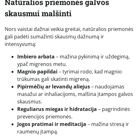
Natūralios priemonės galvos
skausmui malšinti
Nors vaistai dažnai veikia greitai, natūralios priemonės
gali padėti sumažinti skausmų dažnumą ir
intensyvumą:
Imbiero arbata
– mažina pykinimą ir uždegimą,
ypač migrenos metu.
Magnio papildai
– tyrimai rodo, kad magnio
trūkumas gali skatinti migreną.
Pipirmėčių ar levandų aliejus
– naudojamas
masažui ar inhaliacijoms, malšina įtampos galvos
skausmus.
Reguliarus miegas ir hidratacija
– pagrindinės
prevencijos priemonės.
Jogos pratimai ir meditacija
– mažina stresą ir
raumenų įtampą.