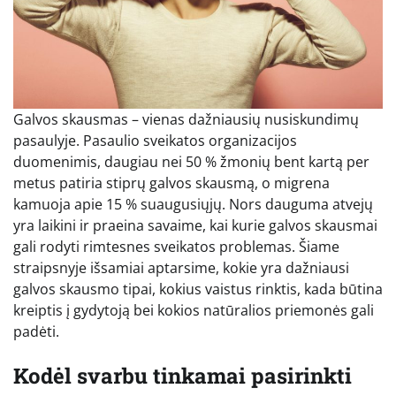
Galvos skausmas – vienas dažniausių nusiskundimų
pasaulyje. Pasaulio sveikatos organizacijos
duomenimis, daugiau nei 50 % žmonių bent kartą per
metus patiria stiprų galvos skausmą, o migrena
kamuoja apie 15 % suaugusiųjų. Nors dauguma atvejų
yra laikini ir praeina savaime, kai kurie galvos skausmai
gali rodyti rimtesnes sveikatos problemas. Šiame
straipsnyje išsamiai aptarsime, kokie yra dažniausi
galvos skausmo tipai, kokius vaistus rinktis, kada būtina
kreiptis į gydytoją bei kokios natūralios priemonės gali
padėti.
Kodėl svarbu tinkamai pasirinkti