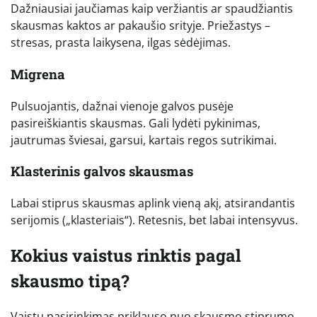
Dažniausiai jaučiamas kaip veržiantis ar spaudžiantis
skausmas kaktos ar pakaušio srityje. Priežastys –
stresas, prasta laikysena, ilgas sėdėjimas.
Migrena
Pulsuojantis, dažnai vienoje galvos pusėje
pasireiškiantis skausmas. Gali lydėti pykinimas,
jautrumas šviesai, garsui, kartais regos sutrikimai.
Klasterinis galvos skausmas
Labai stiprus skausmas aplink vieną akį, atsirandantis
serijomis („klasteriais“). Retesnis, bet labai intensyvus.
Kokius vaistus rinktis pagal
skausmo tipą?
Vaistų pasirinkimas priklauso nuo skausmo stiprumo,