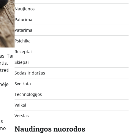
Naujienos
Patarimai
Patarimai
Psichika
Receptai
as. Tai
Skiepai
tis,
treti
Sodas ir daržas
Sveikata
inėje
Technologijos
Vaikai
Verslas
os
Naudingos nuorodos
umo