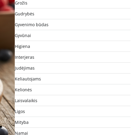
Grožis
Gudrybės
Gyvenimo būdas
Gyvūnai
Higiena
Interjeras
Judėjimas
Keliautojams
Kelionės
Laisvalaikis
Ligos
Mityba
Namai