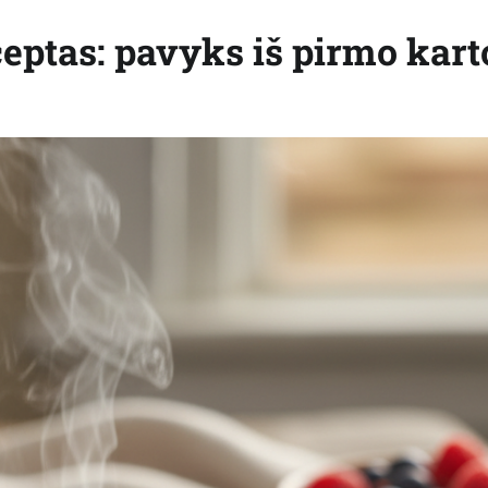
eptas: pavyks iš pirmo kart