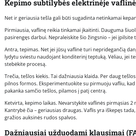
Kepimo subtilybės elektrinėje vaflinė
Net ir geriausia tešla gali būti sugadinta netinkamai kepant
Pirmiausia, vaflinę reikia tinkamai įkaitinti. Dauguma šiuol
pasirengęs darbui. Nepraleiskite šio žingsnio – jei įpilsite t
Antra, tepimas. Net jei jūsų vaflinė turi nepridegančią d
lydytu sviestu naudojant konditerinį teptuką. Vėliau, jei te
stebėkite procesą.
Trečia, tešlos kiekis. Tai dažniausia klaida. Per daug tešlos
pilnos formos. Eksperimentuokite su pirmuoju vafliu, kad su
pakanka samčio tešlos, pilamos į patį centrą.
Ketvirta, kepimo laikas. Nevarstykite vaflinės pirmąsias 2 mi
Kantrybė čia – geriausias draugas. Vaflis yra iškepęs tada,
gražios auksinės rudos spalvos.
Dažniausiai užduodami klausimai (F