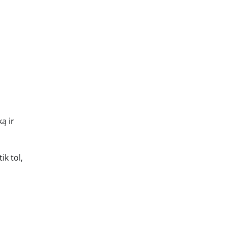
ą ir
ik tol,