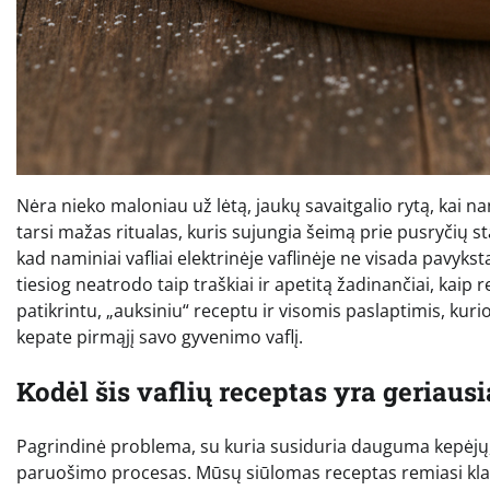
Nėra nieko maloniau už lėtą, jaukų savaitgalio rytą, kai na
tarsi mažas ritualas, kuris sujungia šeimą prie pusryčių s
kad naminiai vafliai elektrinėje vaflinėje ne visada pavyksta 
tiesiog neatrodo taip traškiai ir apetitą žadinančiai, kai
patikrintu, „auksiniu“ receptu ir visomis paslaptimis, kurios
kepate pirmąjį savo gyvenimo vaflį.
Kodėl šis vaflių receptas yra geriausi
Pagrindinė problema, su kuria susiduria dauguma kepėjų,
paruošimo procesas. Mūsų siūlomas receptas remiasi klas