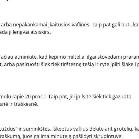
 arba nepakankamai įkaitusios vaflinės. Taip pat gali būti, k
ada ji lengvai atsiskirs.
. Tačiau atminkite, kad kepimo milteliai ilgai stovėdami prara
 arba pasiruošti šiek tiek tirštesnę tešlą ir ryte įpilti šlakelį
lu (apie 20 proc.). Taip pat, jei įpilsite šiek tiek gazuoto
snė ir traškesnė.
 „uždus“ ir suminkštės. Iškeptus vaflius dėkite ant grotelių, 
do traškumą, juos galima minutėlę pašildyti skrudintuve.