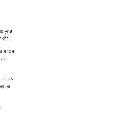
as yra
nkšti.
mi arba
ada
 nebus
astai
.