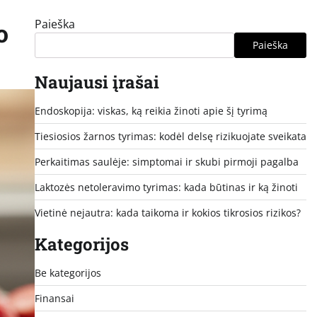
Paieška
o
Paieška
Naujausi įrašai
Endoskopija: viskas, ką reikia žinoti apie šį tyrimą
Tiesiosios žarnos tyrimas: kodėl delsę rizikuojate sveikata
Perkaitimas saulėje: simptomai ir skubi pirmoji pagalba
Laktozės netoleravimo tyrimas: kada būtinas ir ką žinoti
Vietinė nejautra: kada taikoma ir kokios tikrosios rizikos?
Kategorijos
Be kategorijos
Finansai