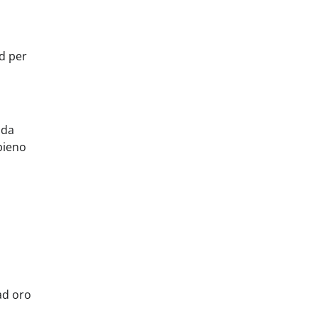
ad per
nda
 pieno
kad oro