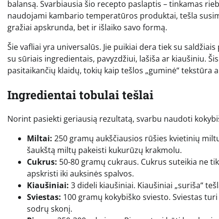
balansą. Svarbiausia šio recepto paslaptis – tinkamas rieb
naudojami kambario temperatūros produktai, tešla susimaišo
gražiai apskrunda, bet ir išlaiko savo formą.
Šie vafliai yra universalūs. Jie puikiai dera tiek su saldžiai
su sūriais ingredientais, pavyzdžiui, lašiša ar kiaušiniu. 
pasitaikančių klaidų, tokių kaip tešlos „guminė“ tekstūra a
Ingredientai tobulai tešlai
Norint pasiekti geriausią rezultatą, svarbu naudoti kokybi
Miltai:
250 gramų aukščiausios rūšies kvietinių miltų. M
šaukštą miltų pakeisti kukurūzų krakmolu.
Cukrus:
50-80 gramų cukraus. Cukrus suteikia ne tik 
apskristi iki auksinės spalvos.
Kiaušiniai:
3 dideli kiaušiniai. Kiaušiniai „suriša“ teš
Sviestas:
100 gramų kokybiško sviesto. Sviestas turi b
sodrų skonį.