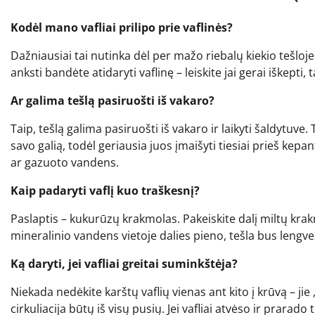
Kodėl mano vafliai prilipo prie vaflinės?
Dažniausiai tai nutinka dėl per mažo riebalų kiekio tešloje
anksti bandėte atidaryti vaflinę – leiskite jai gerai iškepti, t
Ar galima tešlą pasiruošti iš vakaro?
Taip, tešlą galima pasiruošti iš vakaro ir laikyti šaldytuve
savo galią, todėl geriausia juos įmaišyti tiesiai prieš kepant,
ar gazuoto vandens.
Kaip padaryti vaflį kuo traškesnį?
Paslaptis – kukurūzų krakmolas. Pakeiskite dalį miltų krakmo
mineralinio vandens vietoje dalies pieno, tešla bus lengve
Ką daryti, jei vafliai greitai suminkštėja?
Niekada nedėkite karštų vaflių vienas ant kito į krūvą – jie
cirkuliacija būtų iš visų pusių. Jei vafliai atvėso ir prara