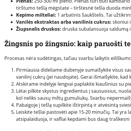
Pienas:
250-300 ml pieno. Pienas turi būti kambario t
tirštumo tešlą mėgstate – tirštesnė tešla duoda mink
Kepimo milteliai:
1 arbatinis šaukštelis. Tai užtikri
Vanilės ekstraktas arba vanilinis cukrus:
skoniui i
Žiupsnelis druskos:
druska subalansuoja saldumą ir 
Žingsnis po žingsnio: kaip paruošti te
Procesas nėra sudėtingas, tačiau svarbu laikytis eilišku
Pirmiausia dideliame dubenyje sumaišykite visus saus
vanilinį cukrų (jei naudojate). Gerai išmaišykite, kad 
Atskirame indelyje lengvai paplakite kiaušinius su pien
Lėtai pilkite skystus ingredientus į sausuosius, nuol
kol neliks sausų miltų gumuliukų. Svarbu nepermaišyti 
Pabaigoje į tešlą supilkite ištirpintą ir atvėsintą svie
Leiskite tešlai pastovėti apie 15-20 minučių. Tai yra la
atsipalaiduoja, ir vafliai kepdami bus daug traškesn