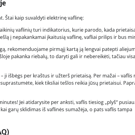
je
. Štai kaip suvaldyti elektrinę vaflinę:
aikinių vaflinių turi indikatorius, kurie parodo, kada prietais
ešlą į nepakankamai įkaitusią vaflinę, vafliai prilips ir bus mi
angą, rekomenduojame pirmąjį kartą ją lengvai patepti alieju
šloje pakanka riebalų, to daryti gali ir nebereikėti, tačiau vis
 – ji išbėgs per kraštus ir užterš prietaisą. Per mažai – vaflis
prastumėte, kiek tiksliai tešlos reikia jūsų prietaisui. Papr
nutes! Jei atidarysite per anksti, vaflis tiesiog „plyš“ pusiau
 kai garų sklidimas iš vaflinės sumažėja, o pats vaflis tampa
AQ)