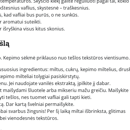
emperatūros. Skysčio kiekį galite reguliuoti pagal tai, kokio
štesnius vaflius, skystesnė – traškesnius.
ns, kad vafliai bus purūs, o ne sunkūs.
r aromatui suteikti.
išryškina visus kitus skonius.
šlą
mo. Kepimo sėkmė priklauso nuo tešlos tekstūros vientisumo.
uosius ingredientus: miltus, cukrų, kepimo miltelius, drusk
kepimo milteliai tolygiai pasiskirstytų.
u. Jei naudojate vanilės ekstraktą, įpilkite jį dabar.
at maišydami šluotele arba mikseriu mažu greičiu. Maišykite t
tešlos, nes tuomet vafliai gali tapti kieti.
stą. Dar kartą švelniai permaišykite.
bai svarbus žingsnis! Per šį laiką miltai išbrinksta, glitimas
i bei vienodesnės tekstūros.