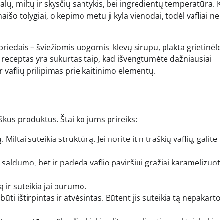
alų, miltų ir skysčių santykis, bei ingredientų temperatūra. 
 tolygiai, o kepimo metu ji kyla vienodai, todėl vafliai ne 
s priedais – šviežiomis uogomis, klevų sirupu, plakta grietinėle
Šis receptas yra sukurtas taip, kad išvengtumėte dažniausiai
r vaflių prilipimas prie kaitinimo elementų.
škus produktus. Štai ko jums prireiks:
iltai suteikia struktūrą. Jei norite itin traškių vaflių, galite
saldumo, bet ir padeda vaflio paviršiui gražiai karamelizuoti
lą ir suteikia jai purumo.
ūti ištirpintas ir atvėsintas. Būtent jis suteikia tą nepakart