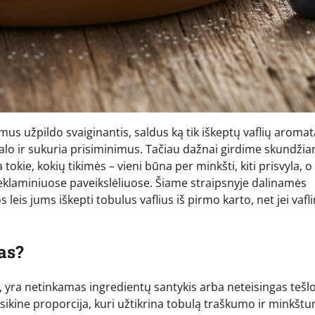
mus užpildo svaiginantis, saldus ką tik iškeptų vaflių aromat
talo ir sukuria prisiminimus. Tačiau dažnai girdime skundžian
tokie, kokių tikimės – vieni būna per minkšti, kiti prisvyla, o 
p reklaminiuose paveikslėliuose. Šiame straipsnyje dalinamės
 leis jums iškepti tobulus vaflius iš pirmo karto, net jei vafl
as?
 yra netinkamas ingredientų santykis arba neteisingas tešl
ikine proporcija, kuri užtikrina tobulą traškumo ir minkšt