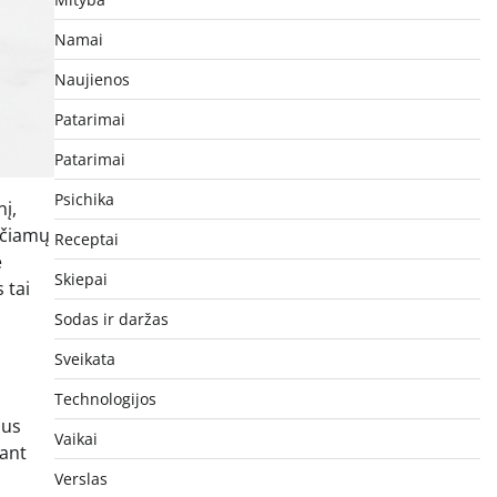
Namai
Naujienos
Patarimai
Patarimai
Psichika
nį,
nčiamų
Receptai
e
Skiepai
 tai
Sodas ir daržas
Sveikata
Technologijos
aus
Vaikai
rant
Verslas