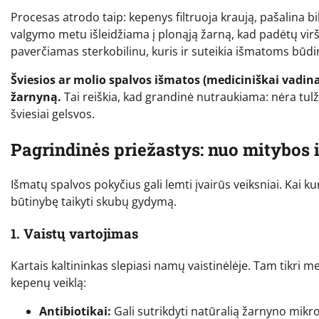
Procesas atrodo taip: kepenys filtruoja kraują, pašalina bilir
valgymo metu išleidžiama į plonąją žarną, kad padėtų virš
paverčiamas sterkobilinu, kuris ir suteikia išmatoms būdi
Šviesios ar molio spalvos išmatos (mediciniškai vadin
žarnyną.
Tai reiškia, kad grandinė nutraukiama: nėra tulž
šviesiai gelsvos.
Pagrindinės priežastys: nuo mitybos i
Išmatų spalvos pokyčius gali lemti įvairūs veiksniai. Kai kuri
būtinybę taikyti skubų gydymą.
1. Vaistų vartojimas
Kartais kaltininkas slepiasi namų vaistinėlėje. Tam tikri 
kepenų veiklą:
Antibiotikai:
Gali sutrikdyti natūralią žarnyno mikro