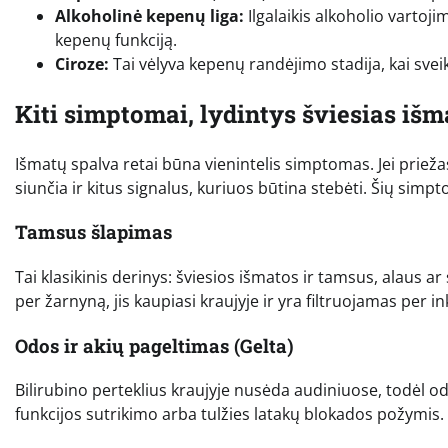
Alkoholinė kepenų liga:
Ilgalaikis alkoholio vartoj
kepenų funkciją.
Ciroze:
Tai vėlyva kepenų randėjimo stadija, kai sve
Kiti simptomai, lydintys šviesias išm
Išmatų spalva retai būna vienintelis simptomas. Jei priež
siunčia ir kitus signalus, kuriuos būtina stebėti. Šių si
Tamsus šlapimas
Tai klasikinis derinys: šviesios išmatos ir tamsus, alaus ar
per žarnyną, jis kaupiasi kraujyje ir yra filtruojamas per 
Odos ir akių pageltimas (Gelta)
Bilirubino perteklius kraujyje nusėda audiniuose, todėl od
funkcijos sutrikimo arba tulžies latakų blokados požymis.