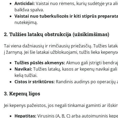
Anticidai:
Vaistai nuo rėmens, kurių sudėtyje yra ali
balkšva spalva.
Vaistai nuo tuberkuliozės ir kiti stiprūs preparata
nutekėjimą.
2. Tulžies latakų obstrukcija (užsikimšimas)
Tai viena dažniausių ir rimčiausių priežasčių. Tulžies lataka
į žarnyną. Jei šie latakai užblokuojami, tulžis lieka kepe
Tulžies pūslės akmenys:
Akmuo gali įstrigti bendraj
Navikai:
Tulžies latakų, kasos ar kepenų navikai gali
kelią tulžiai.
Cistos ir striktūros:
Randinis audinys po operacijų a
3. Kepenų ligos
Jei kepenys pažeistos, jos negali tinkamai gaminti ar išskirti
Hepatitas:
Virusinis (A, B, C) arba autoimuninis ke