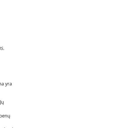
ti.
ma yra
Jų
epenų