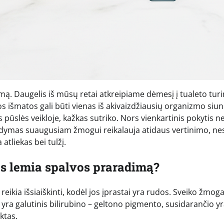
mą. Daugelis iš mūsų retai atkreipiame dėmesį į tualeto turi
os išmatos gali būti vienas iš akivaizdžiausių organizmo siu
 pūslės veikloje, kažkas sutriko. Nors vienkartinis pokytis n
irodymas suaugusiam žmogui reikalauja atidaus vertinimo, nes
atliekas bei tulžį.
kas lemia spalvos praradimą?
eikia išsiaiškinti, kodėl jos įprastai yra rudos. Sveiko žmog
yra galutinis bilirubino – geltono pigmento, susidarančio y
ktas.