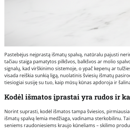
Pastebėjus neįprastą išmatų spalvą, natūralu pajusti neri
tačiau staiga pamatytos pilkšvos, balkšvos ar molio spalv
signalų, kad virškinimo sistemoje, o ypač kepenų ar tulžies
visada reiškia sunkią ligą, nuolatinis šviesių išmatų pas
tiesiogiai susiję su tuo, kaip mūsų kūnas apdoroja ir šalina 
Kodėl išmatos įprastai yra rudos ir 
Norint suprasti, kodėl išmatos tampa šviesios, pirmiausia r
išmatų spalvą lemia medžiaga, vadinama sterkobilinu. Tai 
seniems raudoniesiems kraujo kūneliams – skilimo produ