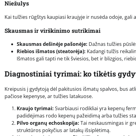
Niežulys
Kai tulžies rūgštys kaupiasi kraujyje ir nusėda odoje, gali 
Skausmas ir virškinimo sutrikimai
Skausmas dešinėje pašonėje:
Dažnas tulžies pūsl
Riebios išmatos (steatorėja):
Kadangi tulžis reikalin
Išmatos gali tapti ne tik šviesios, bet ir blizgios, ri
Diagnostiniai tyrimai: ko tikėtis gyd
Kreipusis į gydytoją dėl pakitusios išmatų spalvos, bus atl
pačiose kepenyse, ar tulžies latakuose.
Kraujo tyrimai:
Svarbiausi rodikliai yra kepenų ferme
padidėjimas rodo kepenų pažeidimą arba tulžies sta
Pilvo organų echoskopija:
Tai neskausmingas ir gre
struktūros pokyčius ar latakų išsiplėtimą.