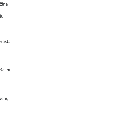
ažina
iu.
prastai
.
šalinti
epenų