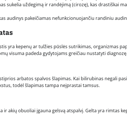
imas sukelia uždegimą ir randėjimą (cirozę), kas drastiškai m
ikas audinys pakeičiamas nefunkcionuojančiu randiniu audin
atas
astis yra kepenų ar tulžies pūslės sutrikimas, organizmas pa
mptomų visuma padeda gydytojams greičiau nustatyti diagnozę
 stiprios arbatos spalvos šlapimas. Kai bilirubinas negali pasi
inkstus, todėl šlapimas tampa neįprastai tamsus.
a ir akių obuoliai įgauna gelsvą atspalvį. Gelta yra rimtas k