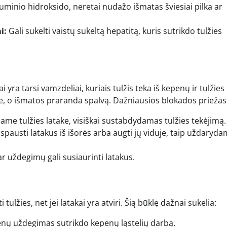
uminio hidroksido, neretai nudažo išmatas šviesiai pilka ar
i:
Gali sukelti vaistų sukeltą hepatitą, kuris sutrikdo tulžies
i yra tarsi vamzdeliai, kuriais tulžis teka iš kepenų ir tulžies
nyse, o išmatos praranda spalvą. Dažniausios blokados priežas
ame tulžies latake, visiškai sustabdydamas tulžies tekėjimą.
 spausti latakus iš išorės arba augti jų viduje, taip uždaryda
r uždegimų gali susiaurinti latakus.
 tulžies, net jei latakai yra atviri. Šią būklę dažnai sukelia:
penų uždegimas sutrikdo kepenų ląstelių darbą.