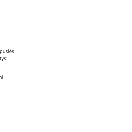
 pūslės
tys:
mi