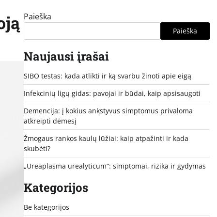
Paieška
oją
Paieška
Naujausi įrašai
SIBO testas: kada atlikti ir ką svarbu žinoti apie eigą
Infekcinių ligų gidas: pavojai ir būdai, kaip apsisaugoti
Demencija: į kokius ankstyvus simptomus privaloma
atkreipti dėmesį
Žmogaus rankos kaulų lūžiai: kaip atpažinti ir kada
skubėti?
„Ureaplasma urealyticum“: simptomai, rizika ir gydymas
Kategorijos
Be kategorijos