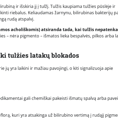
ubiną ir išskiria jį į tulžį. Tulžis kaupiama tulžies pūslėje ir
kinti riebalus. Keliaudamas žarnynu, bilirubinas bakterijų p
ngą rudą atspalvį.
amos acholiškomis) atsiranda tada, kai tulžis nepatenka
ies – nėra pigmento – išmatos lieka bespalvės, pilkos arba l
ki tulžies latakų blokados
e jų yra laikini ir mažiau pavojingi, o kiti signalizuoja apie
medikamentai gali chemiškai pakeisti išmatų spalvą arba pavei
florą, kuri yra atsakinga už bilirubino vertimą į rudąjį pigme