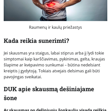
Raumenų ir kaulų priežastys
Kada reikia sunerimti?
Jei skausmas yra staigus, labai stiprus arba jį lydi tokie
simptomai kaip karščiavimas, pykinimas, gelta, kraujas
šlapime ar kvėpavimo sunkumai – būtina nedelsiant
kreiptis į gydytoją. Tokiais atvejais delsimas gali būti
pavojingas sveikatai.
DUK apie skausmą dešiniajame
šone
Ar skausmas po dešiniuoju šonkauliu visada reiškia