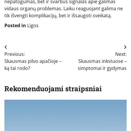
nepatogumas, bet ir svarbus signalas apie galimas
vidaus organų problemas. Laiku reaguojant galima ne
tik išvengti komplikacijų, bet ir išsaugoti sveikatą.
Posted in
Ligos
Navigacija
Previous:
Next:
tarp
Skausmas pilvo apačioje –
Skausmas inkstuose –
įrašų
ką tai rodo?
simptomai ir gydymas
Rekomenduojami straipsniai