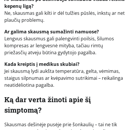
kepenų ligą?
Ne, skausmas gali kilti ir dėl tulžies pūslės, inkstų ar net
plaučių problemų.
Ar galima skausmą sumažinti namuose?
Lengvus skausmus gali palengvinti poilsis, šilumos
kompresas ar lengvesnė mityba, tačiau rimtų
priežasčių atveju būtina gydytojo pagalba.
Kada kreiptis į medikus skubiai?
Jei skausmą lydi aukšta temperatūra, gelta, vėmimas,
staigus silpnumas ar kvėpavimo sutrikimai – reikalinga
neatidėliotina pagalba.
Ką dar verta žinoti apie šį
simptomą?
Skausmas dešinėje pusėje prie šonkaulių – tai ne tik