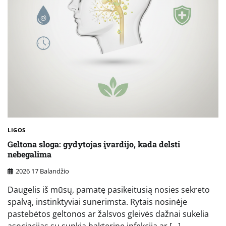
LIGOS
Geltona sloga: gydytojas įvardijo, kada delsti
nebegalima
2026 17 Balandžio
Daugelis iš mūsų, pamatę pasikeitusią nosies sekreto
spalvą, instinktyviai sunerimsta. Rytais nosinėje
pastebėtos geltonos ar žalsvos gleivės dažnai sukelia
asociacijas su sunkia bakterine infekcija ar […]