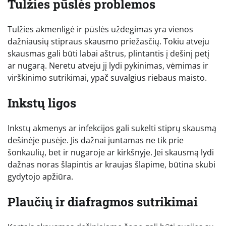
Tulžies pūslės problemos
Tulžies akmenligė ir pūslės uždegimas yra vienos
dažniausių stipraus skausmo priežasčių. Tokiu atveju
skausmas gali būti labai aštrus, plintantis į dešinį petį
ar nugarą. Neretu atveju jį lydi pykinimas, vėmimas ir
virškinimo sutrikimai, ypač suvalgius riebaus maisto.
Inkstų ligos
Inkstų akmenys ar infekcijos gali sukelti stiprų skausmą
dešinėje pusėje. Jis dažnai juntamas ne tik prie
šonkaulių, bet ir nugaroje ar kirkšnyje. Jei skausmą lydi
dažnas noras šlapintis ar kraujas šlapime, būtina skubi
gydytojo apžiūra.
Plaučių ir diafragmos sutrikimai