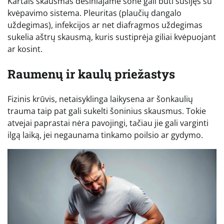
Kartais skausmas dešiniajame šone gali būti susijęs su
kvėpavimo sistema. Pleuritas (plaučių dangalo
uždegimas), infekcijos ar net diafragmos uždegimas
sukelia aštrų skausmą, kuris sustiprėja giliai kvėpuojant
ar kosint.
Raumenų ir kaulų priežastys
Fizinis krūvis, netaisyklinga laikysena ar šonkaulių
trauma taip pat gali sukelti šoninius skausmus. Tokie
atvejai paprastai nėra pavojingi, tačiau jie gali varginti
ilgą laiką, jei negaunama tinkamo poilsio ar gydymo.