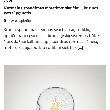
LIGOS
Normalus spaudimas moterims: skaičiai, į kuriuos
verta lygiuotis
2025 8 Lapkričio
Kraujo spaudimas – vienas svarbiausių rodiklių,
apibūdinančių širdies ir kraujagyslių sistemos būklę.
Nors dažnai kalbama apie bendras normas, iš tiesų
moterų kraujospūdžio rodikliai šiek tiek […]