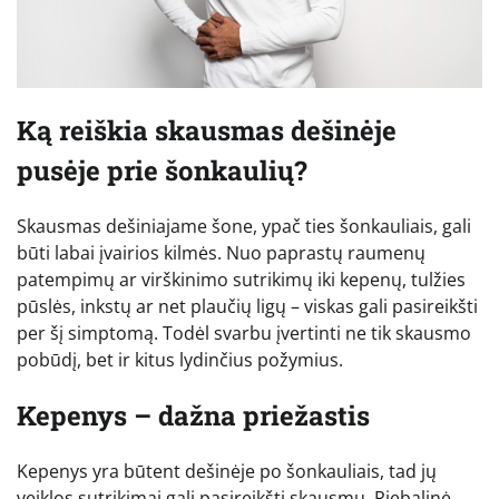
Ką reiškia skausmas dešinėje
pusėje prie šonkaulių?
Skausmas dešiniajame šone, ypač ties šonkauliais, gali
būti labai įvairios kilmės. Nuo paprastų raumenų
patempimų ar virškinimo sutrikimų iki kepenų, tulžies
pūslės, inkstų ar net plaučių ligų – viskas gali pasireikšti
per šį simptomą. Todėl svarbu įvertinti ne tik skausmo
pobūdį, bet ir kitus lydinčius požymius.
Kepenys – dažna priežastis
Kepenys yra būtent dešinėje po šonkauliais, tad jų
veiklos sutrikimai gali pasireikšti skausmu. Riebalinė