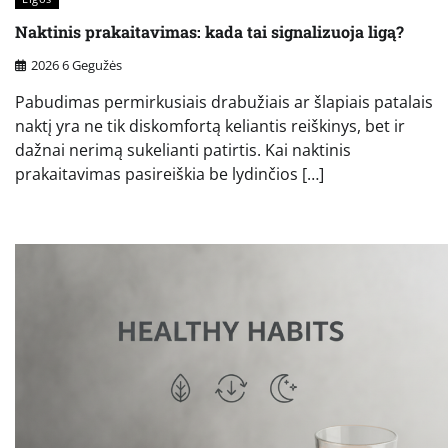
Naktinis prakaitavimas: kada tai signalizuoja ligą?
2026 6 Gegužės
Pabudimas permirkusiais drabužiais ar šlapiais patalais
naktį yra ne tik diskomfortą keliantis reiškinys, bet ir
dažnai nerimą sukelianti patirtis. Kai naktinis
prakaitavimas pasireiškia be lydinčios […]