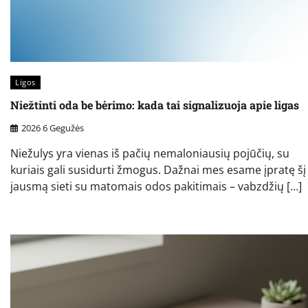
Ligos
Niežtinti oda be bėrimo: kada tai signalizuoja apie ligas
2026 6 Gegužės
Niežulys yra vienas iš pačių nemaloniausių pojūčių, su
kuriais gali susidurti žmogus. Dažnai mes esame įpratę šį
jausmą sieti su matomais odos pakitimais – vabzdžių […]