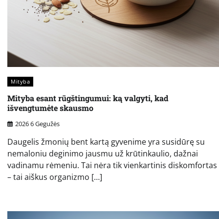
Mityba
Mityba esant rūgštingumui: ką valgyti, kad
išvengtumėte skausmo
2026 6 Gegužės
Daugelis žmonių bent kartą gyvenime yra susidūrę su
nemaloniu deginimo jausmu už krūtinkaulio, dažnai
vadinamu rėmeniu. Tai nėra tik vienkartinis diskomfortas
– tai aiškus organizmo […]