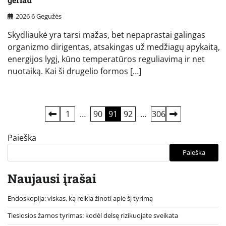
2026 6 Gegužės
Skydliaukė yra tarsi mažas, bet nepaprastai galingas
organizmo dirigentas, atsakingas už medžiagų apykaitą,
energijos lygį, kūno temperatūros reguliavimą ir net
nuotaiką. Kai ši drugelio formos […]
Įrašų
1
…
90
91
92
…
306
puslapiavimas
Paieška
Paieška
Naujausi įrašai
Endoskopija: viskas, ką reikia žinoti apie šį tyrimą
Tiesiosios žarnos tyrimas: kodėl delsę rizikuojate sveikata