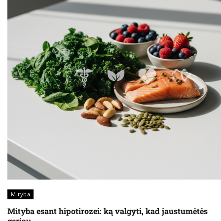
Mityba
Mityba esant hipotirozei: ką valgyti, kad jaustumėtės
geriau