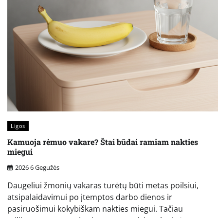
Ligos
Kamuoja rėmuo vakare? Štai būdai ramiam nakties
miegui
2026 6 Gegužės
Daugeliui žmonių vakaras turėtų būti metas poilsiui,
atsipalaidavimui po įtemptos darbo dienos ir
pasiruošimui kokybiškam nakties miegui. Tačiau