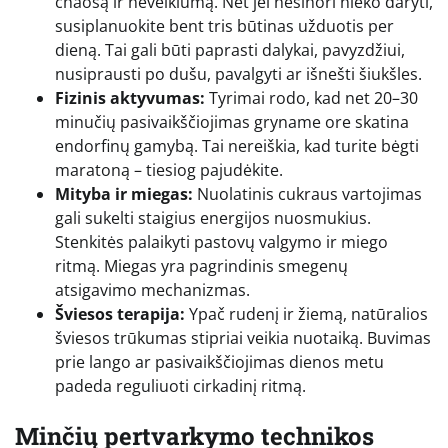
chaosą ir neveiklumą. Net jei nesinori nieko daryti,
susiplanuokite bent tris būtinas užduotis per
dieną. Tai gali būti paprasti dalykai, pavyzdžiui,
nusiprausti po dušu, pavalgyti ar išnešti šiukšles.
Fizinis aktyvumas:
Tyrimai rodo, kad net 20–30
minučių pasivaikščiojimas gryname ore skatina
endorfinų gamybą. Tai nereiškia, kad turite bėgti
maratoną – tiesiog pajudėkite.
Mityba ir miegas:
Nuolatinis cukraus vartojimas
gali sukelti staigius energijos nuosmukius.
Stenkitės palaikyti pastovų valgymo ir miego
ritmą. Miegas yra pagrindinis smegenų
atsigavimo mechanizmas.
Šviesos terapija:
Ypač rudenį ir žiemą, natūralios
šviesos trūkumas stipriai veikia nuotaiką. Buvimas
prie lango ar pasivaikščiojimas dienos metu
padeda reguliuoti cirkadinį ritmą.
Minčių pertvarkymo technikos