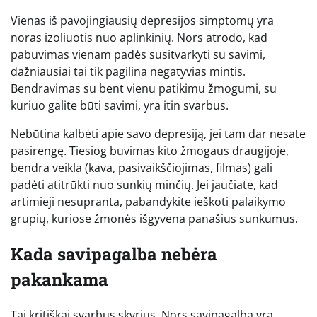
Vienas iš pavojingiausių depresijos simptomų yra
noras izoliuotis nuo aplinkinių. Nors atrodo, kad
pabuvimas vienam padės susitvarkyti su savimi,
dažniausiai tai tik pagilina negatyvias mintis.
Bendravimas su bent vienu patikimu žmogumi, su
kuriuo galite būti savimi, yra itin svarbus.
Nebūtina kalbėti apie savo depresiją, jei tam dar nesate
pasirengę. Tiesiog buvimas kito žmogaus draugijoje,
bendra veikla (kava, pasivaikščiojimas, filmas) gali
padėti atitrūkti nuo sunkių minčių. Jei jaučiate, kad
artimieji nesupranta, pabandykite ieškoti palaikymo
grupių, kuriose žmonės išgyvena panašius sunkumus.
Kada savipagalba nebėra
pakankama
Tai kritiškai svarbus skyrius. Nors savipagalba yra