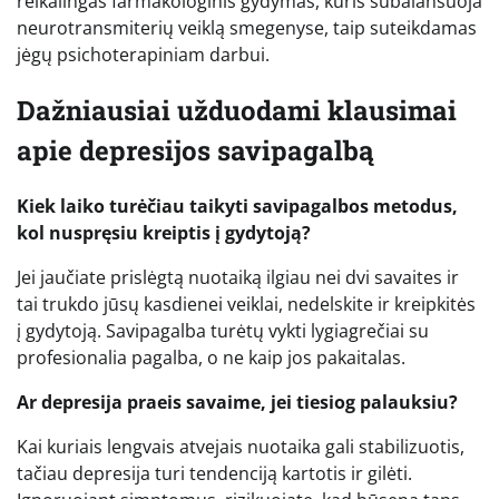
reikalingas farmakologinis gydymas, kuris subalansuoja
neurotransmiterių veiklą smegenyse, taip suteikdamas
jėgų psichoterapiniam darbui.
Dažniausiai užduodami klausimai
apie depresijos savipagalbą
Kiek laiko turėčiau taikyti savipagalbos metodus,
kol nuspręsiu kreiptis į gydytoją?
Jei jaučiate prislėgtą nuotaiką ilgiau nei dvi savaites ir
tai trukdo jūsų kasdienei veiklai, nedelskite ir kreipkitės
į gydytoją. Savipagalba turėtų vykti lygiagrečiai su
profesionalia pagalba, o ne kaip jos pakaitalas.
Ar depresija praeis savaime, jei tiesiog palauksiu?
Kai kuriais lengvais atvejais nuotaika gali stabilizuotis,
tačiau depresija turi tendenciją kartotis ir gilėti.