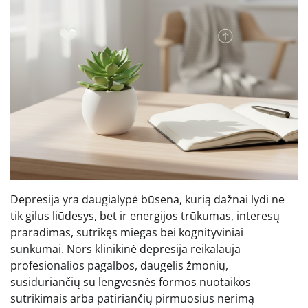
Depresija yra daugialypė būsena, kurią dažnai lydi ne
tik gilus liūdesys, bet ir energijos trūkumas, interesų
praradimas, sutrikęs miegas bei kognityviniai
sunkumai. Nors klinikinė depresija reikalauja
profesionalios pagalbos, daugelis žmonių,
susiduriančių su lengvesnės formos nuotaikos
sutrikimais arba patiriančių pirmuosius nerimą