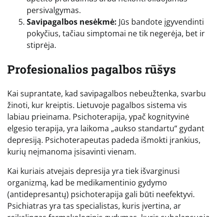
persivalgymas.
Savipagalbos nesėkmė:
Jūs bandote įgyvendinti
pokyčius, tačiau simptomai ne tik negerėja, bet ir
stiprėja.
Profesionalios pagalbos rūšys
Kai suprantate, kad savipagalbos nebeužtenka, svarbu
žinoti, kur kreiptis. Lietuvoje pagalbos sistema vis
labiau prieinama. Psichoterapija, ypač kognityvinė
elgesio terapija, yra laikoma „aukso standartu“ gydant
depresiją. Psichoterapeutas padeda išmokti įrankius,
kurių neįmanoma įsisavinti vienam.
Kai kuriais atvejais depresija yra tiek išvarginusi
organizmą, kad be medikamentinio gydymo
(antidepresantų) psichoterapija gali būti neefektyvi.
Psichiatras yra tas specialistas, kuris įvertina, ar