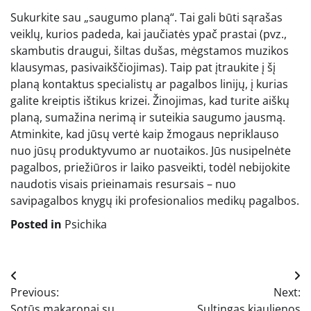
Sukurkite sau „saugumo planą“. Tai gali būti sąrašas
veiklų, kurios padeda, kai jaučiatės ypač prastai (pvz.,
skambutis draugui, šiltas dušas, mėgstamos muzikos
klausymas, pasivaikščiojimas). Taip pat įtraukite į šį
planą kontaktus specialistų ar pagalbos linijų, į kurias
galite kreiptis ištikus krizei. Žinojimas, kad turite aiškų
planą, sumažina nerimą ir suteikia saugumo jausmą.
Atminkite, kad jūsų vertė kaip žmogaus nepriklauso
nuo jūsų produktyvumo ar nuotaikos. Jūs nusipelnėte
pagalbos, priežiūros ir laiko pasveikti, todėl nebijokite
naudotis visais prieinamais resursais – nuo
savipagalbos knygų iki profesionalios medikų pagalbos.
Posted in
Psichika
Navigacija
Previous:
Next:
tarp
Sotūs makaronai su
Sultingas kiaulienos