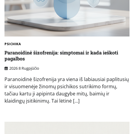
PSICHIKA
Paranoidinė šizofrenija: simptomai ir kada ieškoti
pagalbos
2026 8 Rugpjūčio
Paranoidinė šizofrenija yra viena iš labiausiai paplitusių
ir visuomenėje žinomų psichikos sutrikimo formų,
tačiau kartu ji apipinta daugybe mitų, baimių ir
klaidingų įsitikinimų. Tai lėtinė […]