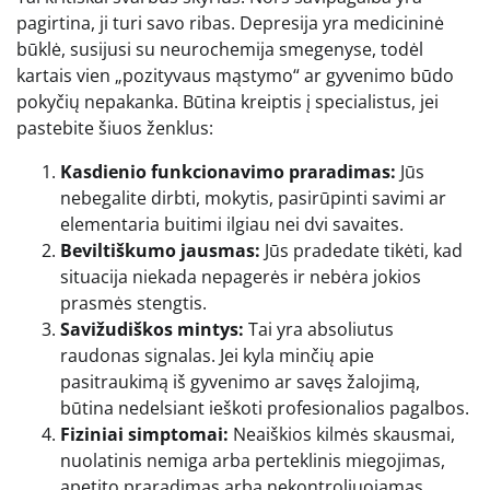
pagirtina, ji turi savo ribas. Depresija yra medicininė
būklė, susijusi su neurochemija smegenyse, todėl
kartais vien „pozityvaus mąstymo“ ar gyvenimo būdo
pokyčių nepakanka. Būtina kreiptis į specialistus, jei
pastebite šiuos ženklus:
Kasdienio funkcionavimo praradimas:
Jūs
nebegalite dirbti, mokytis, pasirūpinti savimi ar
elementaria buitimi ilgiau nei dvi savaites.
Beviltiškumo jausmas:
Jūs pradedate tikėti, kad
situacija niekada nepagerės ir nebėra jokios
prasmės stengtis.
Savižudiškos mintys:
Tai yra absoliutus
raudonas signalas. Jei kyla minčių apie
pasitraukimą iš gyvenimo ar savęs žalojimą,
būtina nedelsiant ieškoti profesionalios pagalbos.
Fiziniai simptomai:
Neaiškios kilmės skausmai,
nuolatinis nemiga arba perteklinis miegojimas,
apetito praradimas arba nekontroliuojamas