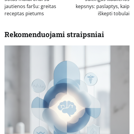
įrašų
jautienos faršu: greitas
kepsnys: paslaptys, kaip
receptas pietums
iškepti tobulai
Rekomenduojami straipsniai