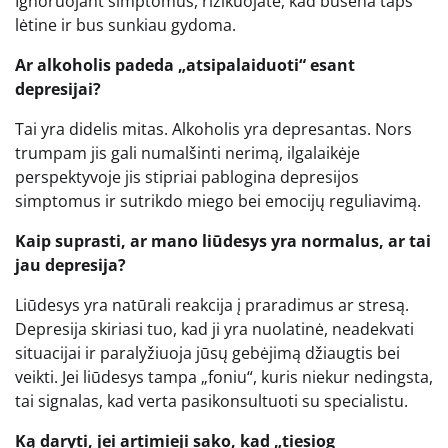
Ignoruojant simptomus, rizikuojate, kad būsena taps
lėtine ir bus sunkiau gydoma.
Ar alkoholis padeda „atsipalaiduoti“ esant
depresijai?
Tai yra didelis mitas. Alkoholis yra depresantas. Nors
trumpam jis gali numalšinti nerimą, ilgalaikėje
perspektyvoje jis stipriai pablogina depresijos
simptomus ir sutrikdo miego bei emocijų reguliavimą.
Kaip suprasti, ar mano liūdesys yra normalus, ar tai
jau depresija?
Liūdesys yra natūrali reakcija į praradimus ar stresą.
Depresija skiriasi tuo, kad ji yra nuolatinė, neadekvati
situacijai ir paralyžiuoja jūsų gebėjimą džiaugtis bei
veikti. Jei liūdesys tampa „foniu“, kuris niekur nedingsta,
tai signalas, kad verta pasikonsultuoti su specialistu.
Ką daryti, jei artimieji sako, kad „tiesiog