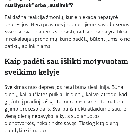
nusišypsok“ arba „susiimk“?
Tai dažna reakcija žmonių, kurie niekada nepatyrė
depresijos. Nėra prasmės įrodinėti jiems savo būsenos.
Svarbiausia – patiems suprasti, kad ši būsena yra tikra
ir reikalauja sprendimų, kurie padėtų būtent jums, o ne
patiktų aplinkiniams.
Kaip padėti sau išlikti motyvuotam
sveikimo kelyje
Sveikimas nuo depresijos retai būna tiesi linija. Būna
dienų, kai jaučiatės puikiai, ir dienų, kai vėl atrodo, kad
grįžote į pradinį tašką. Tai nėra nesėkmė – tai natūrali
gijimo proceso dalis. Svarbu išmokti atlaidumo sau. Jei
vieną dieną nepavyko laikytis suplanuotos
dienotvarkės, nekaltinkite savęs. Tiesiog kitą dieną
bandykite iš naujo.