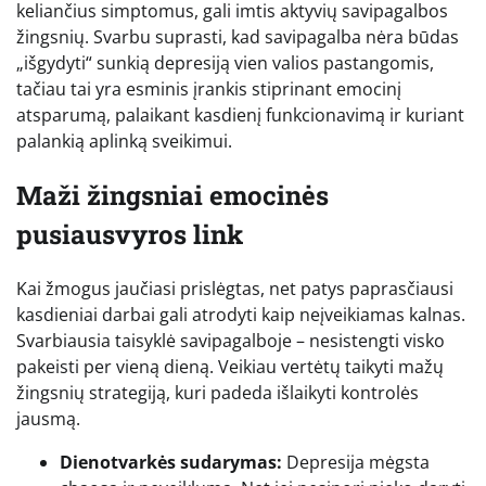
keliančius simptomus, gali imtis aktyvių savipagalbos
žingsnių. Svarbu suprasti, kad savipagalba nėra būdas
„išgydyti“ sunkią depresiją vien valios pastangomis,
tačiau tai yra esminis įrankis stiprinant emocinį
atsparumą, palaikant kasdienį funkcionavimą ir kuriant
palankią aplinką sveikimui.
Maži žingsniai emocinės
pusiausvyros link
Kai žmogus jaučiasi prislėgtas, net patys paprasčiausi
kasdieniai darbai gali atrodyti kaip neįveikiamas kalnas.
Svarbiausia taisyklė savipagalboje – nesistengti visko
pakeisti per vieną dieną. Veikiau vertėtų taikyti mažų
žingsnių strategiją, kuri padeda išlaikyti kontrolės
jausmą.
Dienotvarkės sudarymas:
Depresija mėgsta