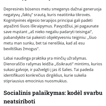
Depresinės būsenos metu smegenys dažnai generuoja
negatyvų „faktų“ srautą, kuris neatitinka tikrovės.
Kognityvinės elgesio terapijos principai gali padėti
atpažinti šiuos iškraipymus. Pavyzdžiui, jei pagaunate
save mąstant „aš nieko negaliu padaryti teisingai“,
pabandykite tai pakeisti objektyvesniu teiginiu: „šiuo
metu man sunku, bet tai nereiškia, kad aš esu
beviltiškas žmogus“.
Labai naudinga praktika yra minčių užrašymas.
Dienoraščio rašymas leidžia „išsikrauti“ mintims, kurios
sukasi galvoje, ir pažvelgti į jas iš šalies. Tai padeda
identifikuoti konkrečius dirgiklius, kurie sukelia
stipriausius emocinius nuosmukius.
Socialinis palaikymas: kodėl svarbu
neatsiriboti