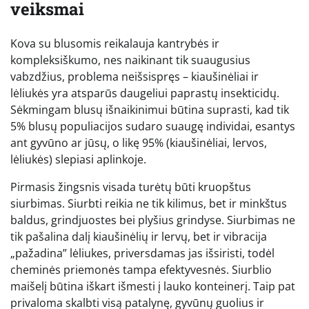
veiksmai
Kova su blusomis reikalauja kantrybės ir
kompleksiškumo, nes naikinant tik suaugusius
vabzdžius, problema neišsispręs – kiaušinėliai ir
lėliukės yra atsparūs daugeliui paprastų insekticidų.
Sėkmingam blusų išnaikinimui būtina suprasti, kad tik
5% blusų populiacijos sudaro suaugę individai, esantys
ant gyvūno ar jūsų, o likę 95% (kiaušinėliai, lervos,
lėliukės) slepiasi aplinkoje.
Pirmasis žingsnis visada turėtų būti kruopštus
siurbimas. Siurbti reikia ne tik kilimus, bet ir minkštus
baldus, grindjuostes bei plyšius grindyse. Siurbimas ne
tik pašalina dalį kiaušinėlių ir lervų, bet ir vibracija
„pažadina” lėliukes, priversdamas jas išsiristi, todėl
cheminės priemonės tampa efektyvesnės. Siurblio
maišelį būtina iškart išmesti į lauko konteinerį. Taip pat
privaloma skalbti visą patalynę, gyvūnų guolius ir