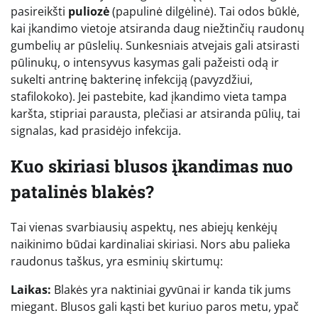
pasireikšti
puliozė
(papulinė dilgėlinė). Tai odos būklė,
kai įkandimo vietoje atsiranda daug niežtinčių raudonų
gumbelių ar pūslelių. Sunkesniais atvejais gali atsirasti
pūlinukų, o intensyvus kasymas gali pažeisti odą ir
sukelti antrinę bakterinę infekciją (pavyzdžiui,
stafilokoko). Jei pastebite, kad įkandimo vieta tampa
karšta, stipriai parausta, plečiasi ar atsiranda pūlių, tai
signalas, kad prasidėjo infekcija.
Kuo skiriasi blusos įkandimas nuo
patalinės blakės?
Tai vienas svarbiausių aspektų, nes abiejų kenkėjų
naikinimo būdai kardinaliai skiriasi. Nors abu palieka
raudonus taškus, yra esminių skirtumų:
Laikas:
Blakės yra naktiniai gyvūnai ir kanda tik jums
miegant. Blusos gali kąsti bet kuriuo paros metu, ypač