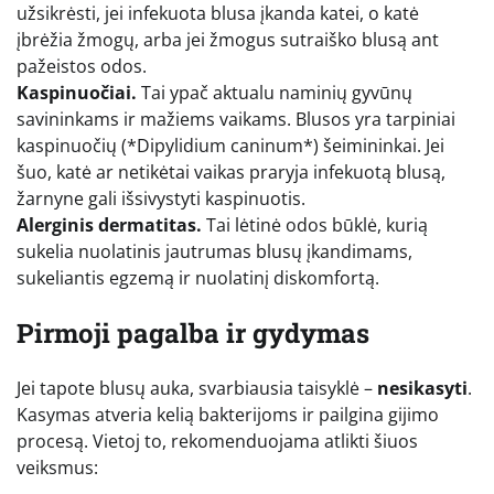
užsikrėsti, jei infekuota blusa įkanda katei, o katė
įbrėžia žmogų, arba jei žmogus sutraiško blusą ant
pažeistos odos.
Kaspinuočiai.
Tai ypač aktualu naminių gyvūnų
savininkams ir mažiems vaikams. Blusos yra tarpiniai
kaspinuočių (*Dipylidium caninum*) šeimininkai. Jei
šuo, katė ar netikėtai vaikas praryja infekuotą blusą,
žarnyne gali išsivystyti kaspinuotis.
Alerginis dermatitas.
Tai lėtinė odos būklė, kurią
sukelia nuolatinis jautrumas blusų įkandimams,
sukeliantis egzemą ir nuolatinį diskomfortą.
Pirmoji pagalba ir gydymas
Jei tapote blusų auka, svarbiausia taisyklė –
nesikasyti
.
Kasymas atveria kelią bakterijoms ir pailgina gijimo
procesą. Vietoj to, rekomenduojama atlikti šiuos
veiksmus: