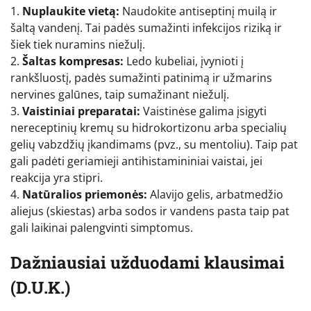
1.
Nuplaukite vietą:
Naudokite antiseptinį muilą ir
šaltą vandenį. Tai padės sumažinti infekcijos riziką ir
šiek tiek nuramins niežulį.
2.
Šaltas kompresas:
Ledo kubeliai, įvynioti į
rankšluostį, padės sumažinti patinimą ir užmarins
nervines galūnes, taip sumažinant niežulį.
3.
Vaistiniai preparatai:
Vaistinėse galima įsigyti
nereceptinių kremų su hidrokortizonu arba specialių
gelių vabzdžių įkandimams (pvz., su mentoliu). Taip pat
gali padėti geriamieji antihistamininiai vaistai, jei
reakcija yra stipri.
4.
Natūralios priemonės:
Alavijo gelis, arbatmedžio
aliejus (skiestas) arba sodos ir vandens pasta taip pat
gali laikinai palengvinti simptomus.
Dažniausiai užduodami klausimai
(D.U.K.)