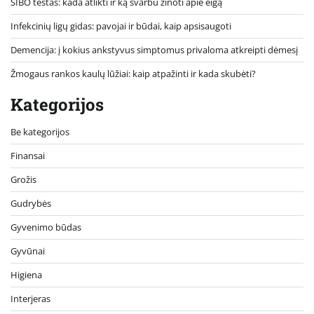
SIBO testas: kada atlikti ir ką svarbu žinoti apie eigą
Infekcinių ligų gidas: pavojai ir būdai, kaip apsisaugoti
Demencija: į kokius ankstyvus simptomus privaloma atkreipti dėmesį
Žmogaus rankos kaulų lūžiai: kaip atpažinti ir kada skubėti?
Kategorijos
Be kategorijos
Finansai
Grožis
Gudrybės
Gyvenimo būdas
Gyvūnai
Higiena
Interjeras