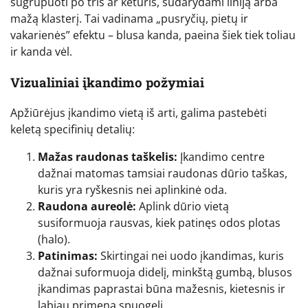
sugrupuoti po tris ar keturis, sudarydami liniją arba
mažą klasterį. Tai vadinama „pusryčių, pietų ir
vakarienės” efektu – blusa kanda, paeina šiek tiek toliau
ir kanda vėl.
Vizualiniai įkandimo požymiai
Apžiūrėjus įkandimo vietą iš arti, galima pastebėti
keletą specifinių detalių:
Mažas raudonas taškelis:
Įkandimo centre
dažnai matomas tamsiai raudonas dūrio taškas,
kuris yra ryškesnis nei aplinkinė oda.
Raudona aureolė:
Aplink dūrio vietą
susiformuoja rausvas, kiek patinęs odos plotas
(halo).
Patinimas:
Skirtingai nei uodo įkandimas, kuris
dažnai suformuoja didelį, minkštą gumbą, blusos
įkandimas paprastai būna mažesnis, kietesnis ir
labiau primena spuogelį.