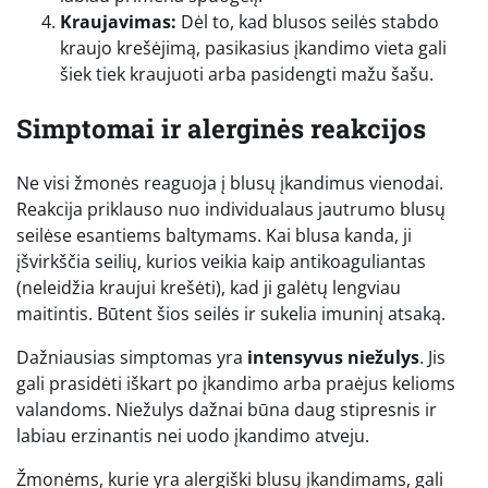
Kraujavimas:
Dėl to, kad blusos seilės stabdo
kraujo krešėjimą, pasikasius įkandimo vieta gali
šiek tiek kraujuoti arba pasidengti mažu šašu.
Simptomai ir alerginės reakcijos
Ne visi žmonės reaguoja į blusų įkandimus vienodai.
Reakcija priklauso nuo individualaus jautrumo blusų
seilėse esantiems baltymams. Kai blusa kanda, ji
įšvirkščia seilių, kurios veikia kaip antikoaguliantas
(neleidžia kraujui krešėti), kad ji galėtų lengviau
maitintis. Būtent šios seilės ir sukelia imuninį atsaką.
Dažniausias simptomas yra
intensyvus niežulys
. Jis
gali prasidėti iškart po įkandimo arba praėjus kelioms
valandoms. Niežulys dažnai būna daug stipresnis ir
labiau erzinantis nei uodo įkandimo atveju.
Žmonėms, kurie yra alergiški blusų įkandimams, gali