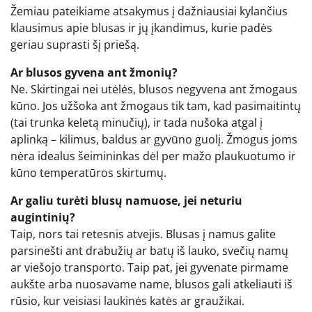
Žemiau pateikiame atsakymus į dažniausiai kylančius
klausimus apie blusas ir jų įkandimus, kurie padės
geriau suprasti šį priešą.
Ar blusos gyvena ant žmonių?
Ne. Skirtingai nei utėlės, blusos negyvena ant žmogaus
kūno. Jos užšoka ant žmogaus tik tam, kad pasimaitintų
(tai trunka keletą minučių), ir tada nušoka atgal į
aplinką – kilimus, baldus ar gyvūno guolį. Žmogus joms
nėra idealus šeimininkas dėl per mažo plaukuotumo ir
kūno temperatūros skirtumų.
Ar galiu turėti blusų namuose, jei neturiu
augintinių?
Taip, nors tai retesnis atvejis. Blusas į namus galite
parsinešti ant drabužių ar batų iš lauko, svečių namų
ar viešojo transporto. Taip pat, jei gyvenate pirmame
aukšte arba nuosavame name, blusos gali atkeliauti iš
rūsio, kur veisiasi laukinės katės ar graužikai.