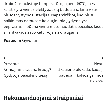
drabužius aukštoje temperatūroje (bent 60°C), nes
karštis yra vienas efektyviausių būdų sunaikinti visas
blusos vystymosi stadijas. Nepamirškite, kad blusų
naikinimas namuose be augintinio gydymo yra
beprasmis – būtina vienu metu naudoti specialius lašus
ar antkaklius savo keturkojams draugams.
Posted in
Gyvūnai
Navigacija
Previous:
Next:
tarp
Ar magnis skystina kraują?
Skausmo blokada: kada ji
įrašų
Gydytoja paaiškino tiesą
padeda ir kokios galimos
rizikos?
Rekomenduojami straipsniai