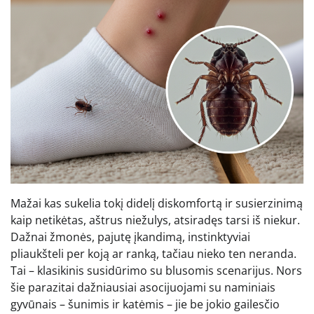
Mažai kas sukelia tokį didelį diskomfortą ir susierzinimą
kaip netikėtas, aštrus niežulys, atsiradęs tarsi iš niekur.
Dažnai žmonės, pajutę įkandimą, instinktyviai
pliaukšteli per koją ar ranką, tačiau nieko ten neranda.
Tai – klasikinis susidūrimo su blusomis scenarijus. Nors
šie parazitai dažniausiai asocijuojami su naminiais
gyvūnais – šunimis ir katėmis – jie be jokio gailesčio