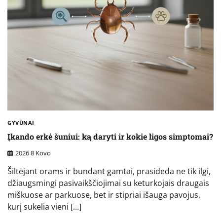
GYVŪNAI
Įkando erkė šuniui: ką daryti ir kokie ligos simptomai?
2026 8 Kovo
Šiltėjant orams ir bundant gamtai, prasideda ne tik ilgi,
džiaugsmingi pasivaikščiojimai su keturkojais draugais
miškuose ar parkuose, bet ir stipriai išauga pavojus,
kurį sukelia vieni […]