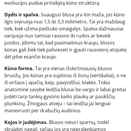
evoliucijos puikiai pritaikytą kūno struktūrą.
Dydis ir spalva.
Suaugusi blusa yra itin maža, jos kūno
ilgis svyruoja nuo 1,5 iki 3,3 milimetro. Tai yra maždaug
tiek, kiek užima pieštuko smaigalys. Spalva dažniausiai
varijuoja nuo tamsiai rausvos iki rudos ar beveik
juodos. Įdomu tai, kad pasimaitinus krauju, blusos
kūnas gali šiek tiek pašviesėti ir įgauti rausvesnį atspalvį
dėl pilve esančio kraujo.
Kūno forma.
Tai yra vienas išskirtiniausių blusos
bruožų. Jos kūnas yra suplotas iš šonų (vertikaliai), o ne
iš viršaus į apačią, kaip, pavyzdžiui, blakės. Tokia
anatominė savybė leidžia blusai be vargo ir labai greitai
judėti tarp tankių gyvūno kailio plaukų ar paukščių
plunksnų. Žmogaus atveju – tai leidžia jai lengvai
manevruoti per drabužių audinius.
Kojos ir judėjimas.
Blusos neturi sparnų, todėl
skraidyti negali, tačiau jos yra nepralenkiamos