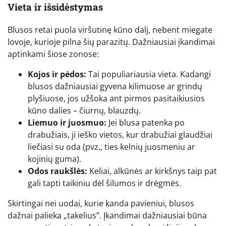
Vieta ir išsidėstymas
Blusos retai puola viršutinę kūno dalį, nebent miegate
lovoje, kurioje pilna šių parazitų. Dažniausiai įkandimai
aptinkami šiose zonose:
Kojos ir pėdos:
Tai populiariausia vieta. Kadangi
blusos dažniausiai gyvena kilimuose ar grindų
plyšiuose, jos užšoka ant pirmos pasitaikiusios
kūno dalies – čiurnų, blauzdų.
Liemuo ir juosmuo:
Jei blusa patenka po
drabužiais, ji ieško vietos, kur drabužiai glaudžiai
liečiasi su oda (pvz., ties kelnių juosmeniu ar
kojinių guma).
Odos raukšlės:
Keliai, alkūnės ar kirkšnys taip pat
gali tapti taikiniu dėl šilumos ir drėgmės.
Skirtingai nei uodai, kurie kanda pavieniui, blusos
dažnai palieka „takelius”. Įkandimai dažniausiai būna