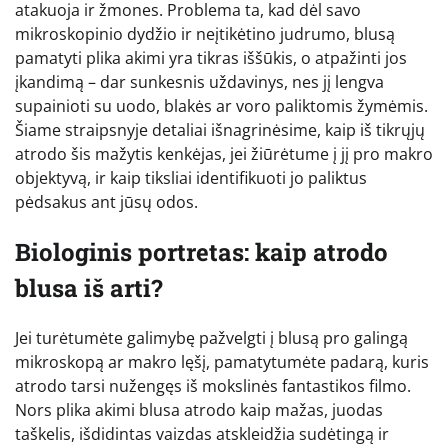
atakuoja ir žmones. Problema ta, kad dėl savo
mikroskopinio dydžio ir neįtikėtino judrumo, blusą
pamatyti plika akimi yra tikras iššūkis, o atpažinti jos
įkandimą – dar sunkesnis uždavinys, nes jį lengva
supainioti su uodo, blakės ar voro paliktomis žymėmis.
Šiame straipsnyje detaliai išnagrinėsime, kaip iš tikrųjų
atrodo šis mažytis kenkėjas, jei žiūrėtume į jį pro makro
objektyvą, ir kaip tiksliai identifikuoti jo paliktus
pėdsakus ant jūsų odos.
Biologinis portretas: kaip atrodo
blusa iš arti?
Jei turėtumėte galimybę pažvelgti į blusą pro galingą
mikroskopą ar makro lęšį, pamatytumėte padarą, kuris
atrodo tarsi nužengęs iš mokslinės fantastikos filmo.
Nors plika akimi blusa atrodo kaip mažas, juodas
taškelis, išdidintas vaizdas atskleidžia sudėtingą ir