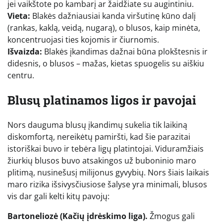
jei vaikštote po kambarį ar žaidžiate su augintiniu.
Vieta:
Blakės dažniausiai kanda viršutinę kūno dalį
(rankas, kaklą, veidą, nugarą), o blusos, kaip minėta,
koncentruojasi ties kojomis ir čiurnomis.
Išvaizda:
Blakės įkandimas dažnai būna plokštesnis ir
didesnis, o blusos – mažas, kietas spuogelis su aiškiu
centru.
Blusų platinamos ligos ir pavojai
Nors dauguma blusų įkandimų sukelia tik laikiną
diskomfortą, nereikėtų pamiršti, kad šie parazitai
istoriškai buvo ir tebėra ligų platintojai. Viduramžiais
žiurkių blusos buvo atsakingos už buboninio maro
plitimą, nusinešusį milijonus gyvybių. Nors šiais laikais
maro rizika išsivysčiusiose šalyse yra minimali, blusos
vis dar gali kelti kitų pavojų:
Bartoneliozė (Kačių įdrėskimo liga).
Žmogus gali