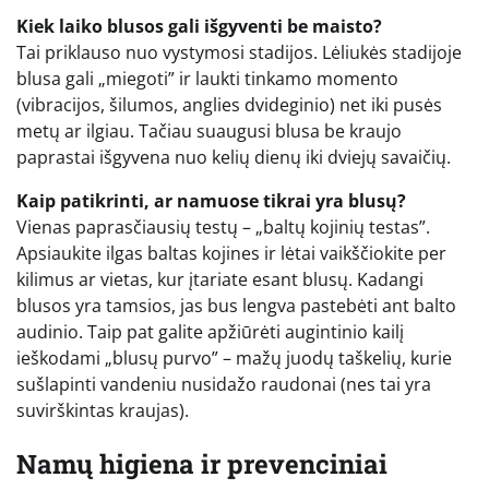
Kiek laiko blusos gali išgyventi be maisto?
Tai priklauso nuo vystymosi stadijos. Lėliukės stadijoje
blusa gali „miegoti” ir laukti tinkamo momento
(vibracijos, šilumos, anglies dvideginio) net iki pusės
metų ar ilgiau. Tačiau suaugusi blusa be kraujo
paprastai išgyvena nuo kelių dienų iki dviejų savaičių.
Kaip patikrinti, ar namuose tikrai yra blusų?
Vienas paprasčiausių testų – „baltų kojinių testas”.
Apsiaukite ilgas baltas kojines ir lėtai vaikščiokite per
kilimus ar vietas, kur įtariate esant blusų. Kadangi
blusos yra tamsios, jas bus lengva pastebėti ant balto
audinio. Taip pat galite apžiūrėti augintinio kailį
ieškodami „blusų purvo” – mažų juodų taškelių, kurie
sušlapinti vandeniu nusidažo raudonai (nes tai yra
suvirškintas kraujas).
Namų higiena ir prevenciniai