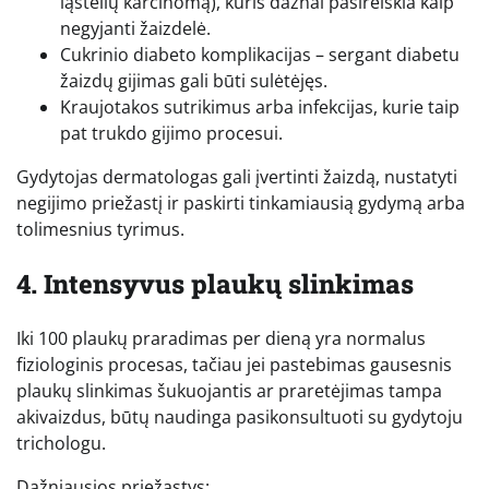
ląstelių karcinomą), kuris dažnai pasireiškia kaip
negyjanti žaizdelė.
Cukrinio diabeto komplikacijas – sergant diabetu
žaizdų gijimas gali būti sulėtėjęs.
Kraujotakos sutrikimus arba infekcijas, kurie taip
pat trukdo gijimo procesui.
Gydytojas dermatologas gali įvertinti žaizdą, nustatyti
negijimo priežastį ir paskirti tinkamiausią gydymą arba
tolimesnius tyrimus.
4. Intensyvus plaukų slinkimas
Iki 100 plaukų praradimas per dieną yra normalus
fiziologinis procesas, tačiau jei pastebimas gausesnis
plaukų slinkimas šukuojantis ar praretėjimas tampa
akivaizdus, būtų naudinga pasikonsultuoti su gydytoju
trichologu.
Dažniausios priežastys: