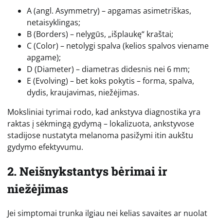
A (angl. Asymmetry) – apgamas asimetriškas,
netaisyklingas;
B (Borders) – nelygūs, „išplaukę“ kraštai;
C (Color) – netolygi spalva (kelios spalvos viename
apgame);
D (Diameter) – diametras didesnis nei 6 mm;
E (Evolving) – bet koks pokytis – forma, spalva,
dydis, kraujavimas, niežėjimas.
Moksliniai tyrimai rodo, kad ankstyva diagnostika yra
raktas į sėkmingą gydymą – lokalizuota, ankstyvose
stadijose nustatyta melanoma pasižymi itin aukštu
gydymo efektyvumu.
2. Neišnykstantys bėrimai ir
niežėjimas
Jei simptomai trunka ilgiau nei kelias savaites ar nuolat