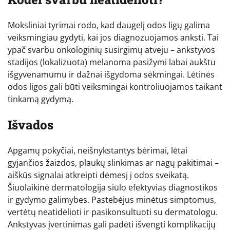
Moksliniai tyrimai rodo, kad daugelį odos ligų galima
veiksmingiau gydyti, kai jos diagnozuojamos anksti. Tai
ypač svarbu onkologinių susirgimų atveju – ankstyvos
stadijos (lokalizuota) melanoma pasižymi labai aukštu
išgyvenamumu ir dažnai išgydoma sėkmingai. Lėtinės
odos ligos gali būti veiksmingai kontroliuojamos taikant
tinkamą gydymą.
Išvados
Apgamų pokyčiai, neišnykstantys bėrimai, lėtai
gyjančios žaizdos, plaukų slinkimas ar nagų pakitimai –
aiškūs signalai atkreipti dėmesį į odos sveikatą.
Šiuolaikinė dermatologija siūlo efektyvias diagnostikos
ir gydymo galimybes. Pastebėjus minėtus simptomus,
vertėtų neatidėlioti ir pasikonsultuoti su dermatologu.
Ankstyvas įvertinimas gali padėti išvengti komplikacijų