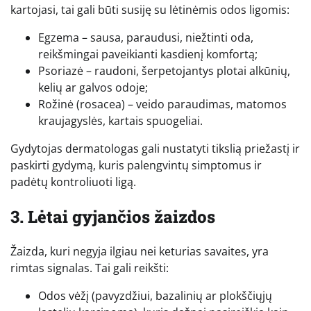
kartojasi, tai gali būti susiję su lėtinėmis odos ligomis:
Egzema – sausa, paraudusi, niežtinti oda,
reikšmingai paveikianti kasdienį komfortą;
Psoriazė – raudoni, šerpetojantys plotai alkūnių,
kelių ar galvos odoje;
Rožinė (rosacea) – veido paraudimas, matomos
kraujagyslės, kartais spuogeliai.
Gydytojas dermatologas gali nustatyti tikslią priežastį ir
paskirti gydymą, kuris palengvintų simptomus ir
padėtų kontroliuoti ligą.
3. Lėtai gyjančios žaizdos
Žaizda, kuri negyja ilgiau nei keturias savaites, yra
rimtas signalas. Tai gali reikšti:
Odos vėžį (pavyzdžiui, bazalinių ar plokščiųjų