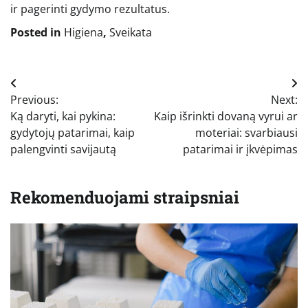
ir pagerinti gydymo rezultatus.
Posted in
Higiena
,
Sveikata
Navigacija
Previous:
Next:
tarp
Ką daryti, kai pykina:
Kaip išrinkti dovaną vyrui ar
įrašų
gydytojų patarimai, kaip
moteriai: svarbiausi
palengvinti savijautą
patarimai ir įkvėpimas
Rekomenduojami straipsniai