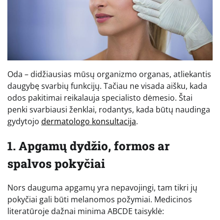
Oda – didžiausias mūsų organizmo organas, atliekantis
daugybę svarbių funkcijų. Tačiau ne visada aišku, kada
odos pakitimai reikalauja specialisto dėmesio. Štai
penki svarbiausi ženklai, rodantys, kada būtų naudinga
gydytojo
dermatologo konsultacija
.
1. Apgamų dydžio, formos ar
spalvos pokyčiai
Nors dauguma apgamų yra nepavojingi, tam tikri jų
pokyčiai gali būti melanomos požymiai. Medicinos
literatūroje dažnai minima ABCDE taisyklė: