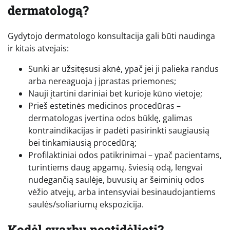
dermatologą?
Gydytojo dermatologo konsultacija gali būti naudinga
ir kitais atvejais:
Sunki ar užsitęsusi aknė, ypač jei ji palieka randus
arba nereaguoja į įprastas priemones;
Nauji įtartini dariniai bet kurioje kūno vietoje;
Prieš estetinės medicinos procedūras –
dermatologas įvertina odos būklę, galimas
kontraindikacijas ir padėti pasirinkti saugiausią
bei tinkamiausią procedūrą;
Profilaktiniai odos patikrinimai – ypač pacientams,
turintiems daug apgamų, šviesią odą, lengvai
nudegančią saulėje, buvusių ar šeiminių odos
vėžio atvejų, arba intensyviai besinaudojantiems
saulės/soliariumų ekspozicija.
Kodėl svarbu neatidėlioti?