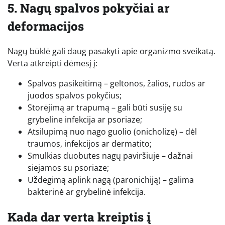
5. Nagų spalvos pokyčiai ar
deformacijos
Nagų būklė gali daug pasakyti apie organizmo sveikatą.
Verta atkreipti dėmesį į:
Spalvos pasikeitimą – geltonos, žalios, rudos ar
juodos spalvos pokyčius;
Storėjimą ar trapumą – gali būti susiję su
grybeline infekcija ar psoriaze;
Atsilupimą nuo nago guolio (onicholizę) – dėl
traumos, infekcijos ar dermatito;
Smulkias duobutes nagų paviršiuje – dažnai
siejamos su psoriaze;
Uždegimą aplink nagą (paronichiją) – galima
bakterinė ar grybelinė infekcija.
Kada dar verta kreiptis į