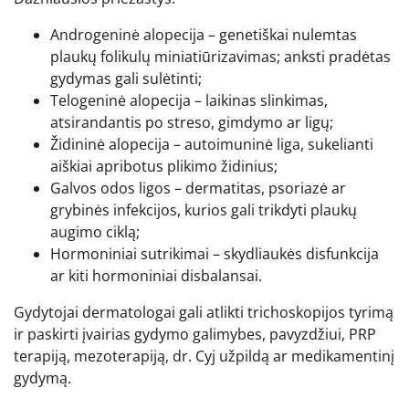
Androgeninė
alopecija – genetiškai nulemtas
plaukų folikulų miniatiūrizavimas; anksti pradėtas
gydymas gali sulėtinti;
Telogeninė alopecija – laikinas slinkimas,
atsirandantis po streso, gimdymo ar ligų;
Židininė alopecija – autoimuninė liga, sukelianti
aiškiai apribotus plikimo židinius;
Galvos odos ligos – dermatitas, psoriazė ar
grybinės infekcijos, kurios gali trikdyti plaukų
augimo ciklą;
Hormoniniai sutrikimai – skydliaukės disfunkcija
ar kiti hormoniniai disbalansai.
Gydytojai dermatologai gali atlikti trichoskopijos tyrimą
ir paskirti įvairias gydymo galimybes, pavyzdžiui, PRP
terapiją, mezoterapiją, dr. Cyj užpildą ar medikamentinį
gydymą.