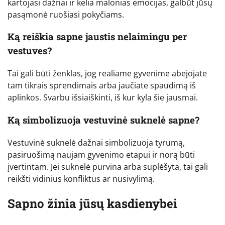
kartojasi dažnai ir kelia malonias emocijas, galbūt jūsų
pasąmonė ruošiasi pokyčiams.
Ką reiškia sapne jaustis nelaimingu per
vestuves?
Tai gali būti ženklas, jog realiame gyvenime abejojate
tam tikrais sprendimais arba jaučiate spaudimą iš
aplinkos. Svarbu išsiaiškinti, iš kur kyla šie jausmai.
Ką simbolizuoja vestuvinė suknelė sapne?
Vestuvinė suknelė dažnai simbolizuoja tyrumą,
pasiruošimą naujam gyvenimo etapui ir norą būti
įvertintam. Jei suknelė purvina arba suplėšyta, tai gali
reikšti vidinius konfliktus ar nusivylimą.
Sapno žinia jūsų kasdienybei