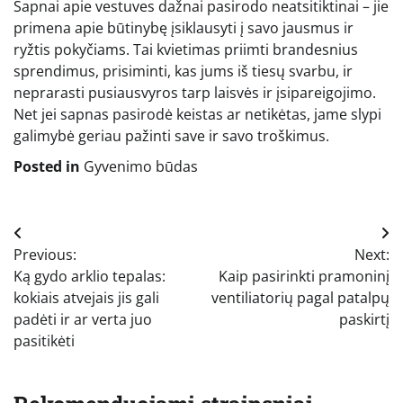
Sapnai apie vestuves dažnai pasirodo neatsitiktinai – jie
primena apie būtinybę įsiklausyti į savo jausmus ir
ryžtis pokyčiams. Tai kvietimas priimti brandesnius
sprendimus, prisiminti, kas jums iš tiesų svarbu, ir
neprarasti pusiausvyros tarp laisvės ir įsipareigojimo.
Net jei sapnas pasirodė keistas ar netikėtas, jame slypi
galimybė geriau pažinti save ir savo troškimus.
Posted in
Gyvenimo būdas
Navigacija
Previous:
Next:
tarp
Ką gydo arklio tepalas:
Kaip pasirinkti pramoninį
įrašų
kokiais atvejais jis gali
ventiliatorių pagal patalpų
padėti ir ar verta juo
paskirtį
pasitikėti