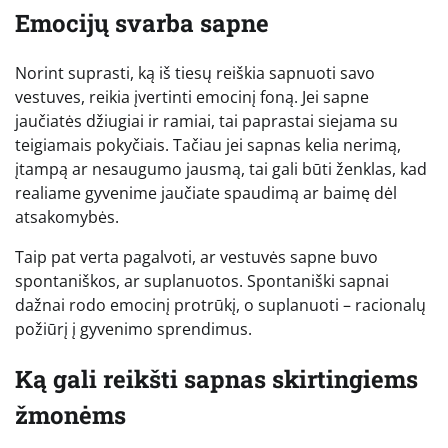
Emocijų svarba sapne
Norint suprasti, ką iš tiesų reiškia sapnuoti savo
vestuves, reikia įvertinti emocinį foną. Jei sapne
jaučiatės džiugiai ir ramiai, tai paprastai siejama su
teigiamais pokyčiais. Tačiau jei sapnas kelia nerimą,
įtampą ar nesaugumo jausmą, tai gali būti ženklas, kad
realiame gyvenime jaučiate spaudimą ar baimę dėl
atsakomybės.
Taip pat verta pagalvoti, ar vestuvės sapne buvo
spontaniškos, ar suplanuotos. Spontaniški sapnai
dažnai rodo emocinį protrūkį, o suplanuoti – racionalų
požiūrį į gyvenimo sprendimus.
Ką gali reikšti sapnas skirtingiems
žmonėms