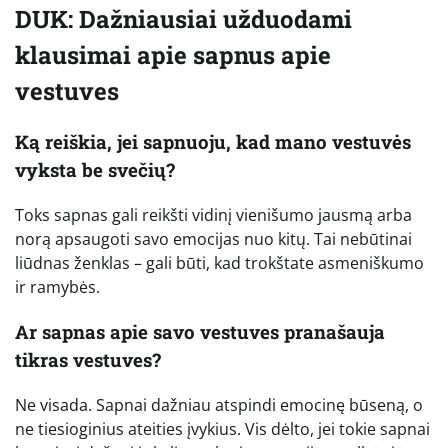
DUK: Dažniausiai užduodami
klausimai apie sapnus apie
vestuves
Ką reiškia, jei sapnuoju, kad mano vestuvės
vyksta be svečių?
Toks sapnas gali reikšti vidinį vienišumo jausmą arba
norą apsaugoti savo emocijas nuo kitų. Tai nebūtinai
liūdnas ženklas – gali būti, kad trokštate asmeniškumo
ir ramybės.
Ar sapnas apie savo vestuves pranašauja
tikras vestuves?
Ne visada. Sapnai dažniau atspindi emocinę būseną, o
ne tiesioginius ateities įvykius. Vis dėlto, jei tokie sapnai