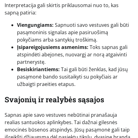
Interpretacija gali skirtis priklausomai nuo to, kas
sapną patiria:
Viengungiams:
Sapnuoti savo vestuves gali būti
pasąmoninis signalas apie pasiruošimą
pokyčiams arba santykių troškimą.
Įsipareigojusiems asmenims:
Toks sapnas gali
atspindėti abejones, nuovargį ar norą atgaivinti
partnerystę.
Besiskiriantiems:
Tai gali būti ženklas, kad jūsų
pasąmonė bando susitaikyti su pokyčiais ar
užbaigti praeities etapus.
Svajonių ir realybės sąsajos
Sapnas apie savo vestuves nebūtinai pranašauja
realias santuokos aplinkybes. Tai dažnai gilesnės
emocinės būsenos atspindys. Jūsų pasąmonė gali taip
išreikšti džiaugsmą dėl pasiektų tikslų, dvasinę brandą