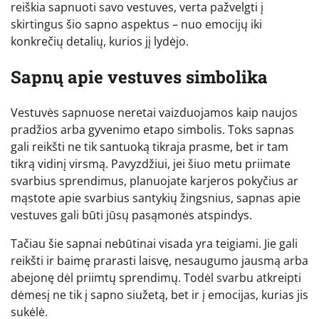
reiškia sapnuoti savo vestuves, verta pažvelgti į
skirtingus šio sapno aspektus – nuo emocijų iki
konkrečių detalių, kurios jį lydėjo.
Sapnų apie vestuves simbolika
Vestuvės sapnuose neretai vaizduojamos kaip naujos
pradžios arba gyvenimo etapo simbolis. Toks sapnas
gali reikšti ne tik santuoką tikraja prasme, bet ir tam
tikrą vidinį virsmą. Pavyzdžiui, jei šiuo metu priimate
svarbius sprendimus, planuojate karjeros pokyčius ar
mąstote apie svarbius santykių žingsnius, sapnas apie
vestuves gali būti jūsų pasąmonės atspindys.
Tačiau šie sapnai nebūtinai visada yra teigiami. Jie gali
reikšti ir baimę prarasti laisvę, nesaugumo jausmą arba
abejonę dėl priimtų sprendimų. Todėl svarbu atkreipti
dėmesį ne tik į sapno siužetą, bet ir į emocijas, kurias jis
sukėlė.