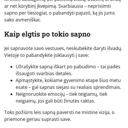
ar net kūrybinį įkvėpimą. Svarbiausia – neprisiimti
sapno per tiesiogiai, o pabandyti pajusti, ką jis jums
sako asmeniškai.
Kaip elgtis po tokio sapno
Jei sapnavote savo vestuves, neskubėkite daryti išvadų.
Vietoje to pabandykite įsiklausyti į save:
Užrašykite sapną iškart po pabudimo – tai padės
išsaugoti svarbias detales.
Apmąstykite, kokiame gyvenimo etape šiuo metu
esate – gal sapnas siejasi su realiais sprendimais.
Neignoruokite emocijų – tiek teigiamų, tiek
neigiamų. Jos gali būti žinutės raktas.
Toks požiūris leis sapną paversti ne mistine vizija, o
priemone geriau suprasti save.