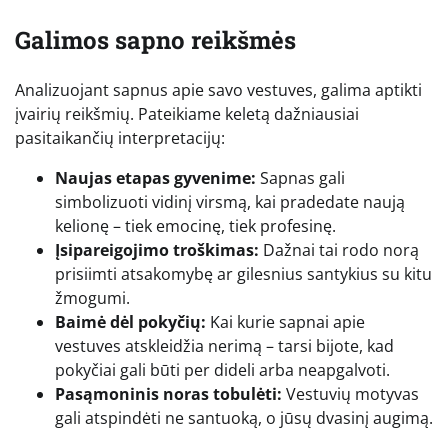
Galimos sapno reikšmės
Analizuojant sapnus apie savo vestuves, galima aptikti
įvairių reikšmių. Pateikiame keletą dažniausiai
pasitaikančių interpretacijų:
Naujas etapas gyvenime:
Sapnas gali
simbolizuoti vidinį virsmą, kai pradedate naują
kelionę – tiek emocinę, tiek profesinę.
Įsipareigojimo troškimas:
Dažnai tai rodo norą
prisiimti atsakomybę ar gilesnius santykius su kitu
žmogumi.
Baimė dėl pokyčių:
Kai kurie sapnai apie
vestuves atskleidžia nerimą – tarsi bijote, kad
pokyčiai gali būti per dideli arba neapgalvoti.
Pasąmoninis noras tobulėti:
Vestuvių motyvas
gali atspindėti ne santuoką, o jūsų dvasinį augimą.