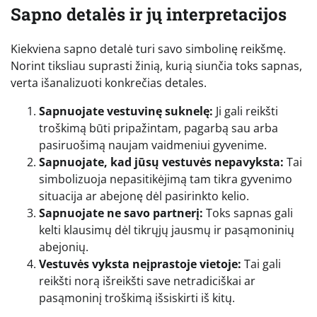
Sapno detalės ir jų interpretacijos
Kiekviena sapno detalė turi savo simbolinę reikšmę.
Norint tiksliau suprasti žinią, kurią siunčia toks sapnas,
verta išanalizuoti konkrečias detales.
Sapnuojate vestuvinę suknelę:
Ji gali reikšti
troškimą būti pripažintam, pagarbą sau arba
pasiruošimą naujam vaidmeniui gyvenime.
Sapnuojate, kad jūsų vestuvės nepavyksta:
Tai
simbolizuoja nepasitikėjimą tam tikra gyvenimo
situacija ar abejonę dėl pasirinkto kelio.
Sapnuojate ne savo partnerį:
Toks sapnas gali
kelti klausimų dėl tikrųjų jausmų ir pasąmoninių
abejonių.
Vestuvės vyksta neįprastoje vietoje:
Tai gali
reikšti norą išreikšti save netradiciškai ar
pasąmoninį troškimą išsiskirti iš kitų.