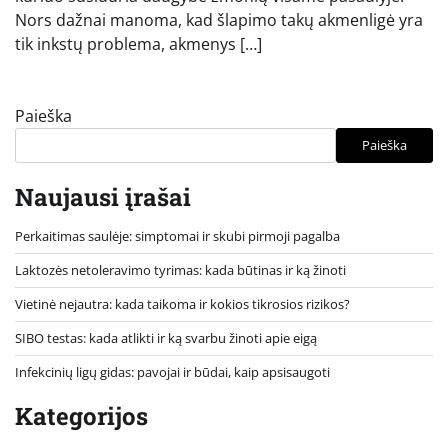
Nors dažnai manoma, kad šlapimo takų akmenligė yra
tik inkstų problema, akmenys […]
Paieška
Paieška
Naujausi įrašai
Perkaitimas saulėje: simptomai ir skubi pirmoji pagalba
Laktozės netoleravimo tyrimas: kada būtinas ir ką žinoti
Vietinė nejautra: kada taikoma ir kokios tikrosios rizikos?
SIBO testas: kada atlikti ir ką svarbu žinoti apie eigą
Infekcinių ligų gidas: pavojai ir būdai, kaip apsisaugoti
Kategorijos