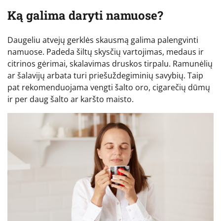
Ką galima daryti namuose?
Daugeliu atvejų gerklės skausmą galima palengvinti
namuose. Padeda šiltų skysčių vartojimas, medaus ir
citrinos gėrimai, skalavimas druskos tirpalu. Ramunėlių
ar šalavijų arbata turi priešuždegiminių savybių. Taip
pat rekomenduojama vengti šalto oro, cigarečių dūmų
ir per daug šalto ar karšto maisto.