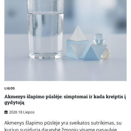
LIGOS
Akmenys šlapimo pūslėje: simptomai ir kada kreiptis į
gydytoją
2026 18 Liepos
Akmenys šlapimo pūslėje yra sveikatos sutrikimas, su
kuriuo susiduria daugybė žmonių visame pasaulyje.