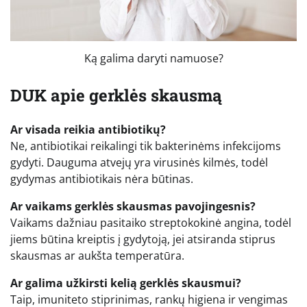
Ką galima daryti namuose?
DUK apie gerklės skausmą
Ar visada reikia antibiotikų?
Ne, antibiotikai reikalingi tik bakterinėms infekcijoms
gydyti. Dauguma atvejų yra virusinės kilmės, todėl
gydymas antibiotikais nėra būtinas.
Ar vaikams gerklės skausmas pavojingesnis?
Vaikams dažniau pasitaiko streptokokinė angina, todėl
jiems būtina kreiptis į gydytoją, jei atsiranda stiprus
skausmas ar aukšta temperatūra.
Ar galima užkirsti kelią gerklės skausmui?
Taip, imuniteto stiprinimas, rankų higiena ir vengimas