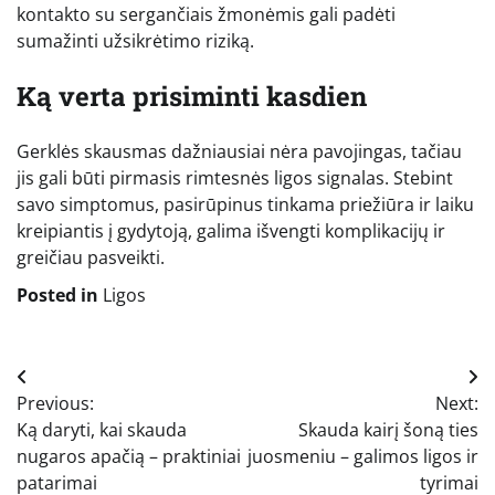
kontakto su sergančiais žmonėmis gali padėti
sumažinti užsikrėtimo riziką.
Ką verta prisiminti kasdien
Gerklės skausmas dažniausiai nėra pavojingas, tačiau
jis gali būti pirmasis rimtesnės ligos signalas. Stebint
savo simptomus, pasirūpinus tinkama priežiūra ir laiku
kreipiantis į gydytoją, galima išvengti komplikacijų ir
greičiau pasveikti.
Posted in
Ligos
Navigacija
Previous:
Next:
tarp
Ką daryti, kai skauda
Skauda kairį šoną ties
įrašų
nugaros apačią – praktiniai
juosmeniu – galimos ligos ir
patarimai
tyrimai