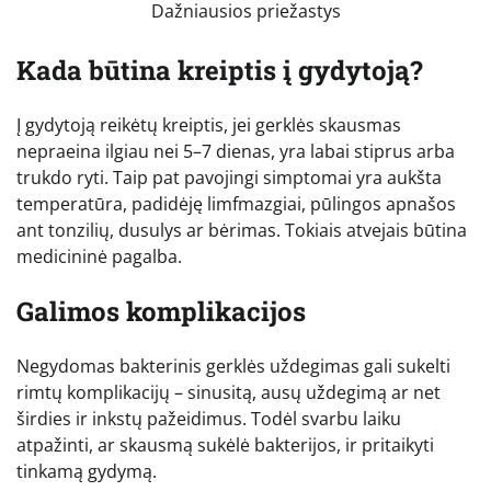
Dažniausios priežastys
Kada būtina kreiptis į gydytoją?
Į gydytoją reikėtų kreiptis, jei gerklės skausmas
nepraeina ilgiau nei 5–7 dienas, yra labai stiprus arba
trukdo ryti. Taip pat pavojingi simptomai yra aukšta
temperatūra, padidėję limfmazgiai, pūlingos apnašos
ant tonzilių, dusulys ar bėrimas. Tokiais atvejais būtina
medicininė pagalba.
Galimos komplikacijos
Negydomas bakterinis gerklės uždegimas gali sukelti
rimtų komplikacijų – sinusitą, ausų uždegimą ar net
širdies ir inkstų pažeidimus. Todėl svarbu laiku
atpažinti, ar skausmą sukėlė bakterijos, ir pritaikyti
tinkamą gydymą.