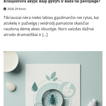
Kraujosrūva akyje: kaip gydyti ir kada tai pavojinga?
2026 29 Kovo
Tikriausiai nėra nieko labiau gąsdinančio nei rytas, kai
atsikėlę ir pažvelgę į veidrodį pamatote skaisčiai
raudoną dėmę akies obuolyje. Nors vaizdas dažnai
atrodo dramatiškai ir […]