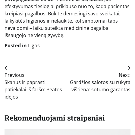
efektyvumas tiesiogiai priklauso nuo to, kada pacientas
kreipiasi pagalbos. Būkite dėmesingi savo sveikatai,
laikykitės higienos ir nelaukite, kol simptomai taps
nevaldomi – laiku suteikta medicininė pagalba
išsaugojo ne vieną gyvybę.
Posted in
Ligos
Navigacija
Previous:
Next:
tarp
Skanūs ir paprasti
Gardžios salotos su rūkyta
įrašų
patiekalai iš faršo: Beatos
vištiena: sotumo garantas
idėjos
Rekomenduojami straipsniai