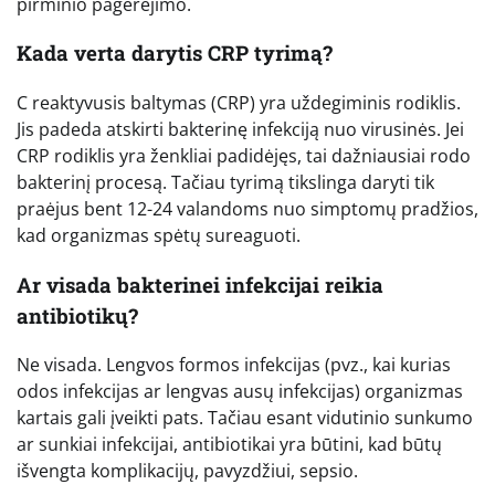
pirminio pagerėjimo.
Kada verta darytis CRP tyrimą?
C reaktyvusis baltymas (CRP) yra uždegiminis rodiklis.
Jis padeda atskirti bakterinę infekciją nuo virusinės. Jei
CRP rodiklis yra ženkliai padidėjęs, tai dažniausiai rodo
bakterinį procesą. Tačiau tyrimą tikslinga daryti tik
praėjus bent 12-24 valandoms nuo simptomų pradžios,
kad organizmas spėtų sureaguoti.
Ar visada bakterinei infekcijai reikia
antibiotikų?
Ne visada. Lengvos formos infekcijas (pvz., kai kurias
odos infekcijas ar lengvas ausų infekcijas) organizmas
kartais gali įveikti pats. Tačiau esant vidutinio sunkumo
ar sunkiai infekcijai, antibiotikai yra būtini, kad būtų
išvengta komplikacijų, pavyzdžiui, sepsio.