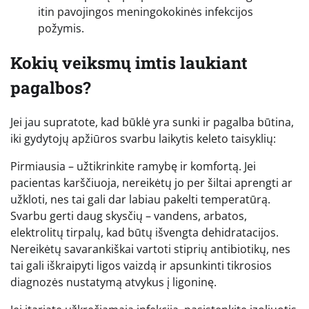
itin pavojingos meningokokinės infekcijos
požymis.
Kokių veiksmų imtis laukiant
pagalbos?
Jei jau supratote, kad būklė yra sunki ir pagalba būtina,
iki gydytojų apžiūros svarbu laikytis keleto taisyklių:
Pirmiausia – užtikrinkite ramybę ir komfortą. Jei
pacientas karščiuoja, nereikėtų jo per šiltai aprengti ar
užkloti, nes tai gali dar labiau pakelti temperatūrą.
Svarbu gerti daug skysčių – vandens, arbatos,
elektrolitų tirpalų, kad būtų išvengta dehidratacijos.
Nereikėtų savarankiškai vartoti stiprių antibiotikų, nes
tai gali iškraipyti ligos vaizdą ir apsunkinti tikrosios
diagnozės nustatymą atvykus į ligoninę.