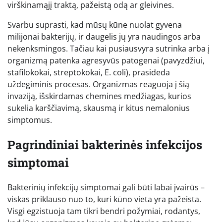
virškinamąjį traktą, pažeistą odą ar gleivines.
Svarbu suprasti, kad mūsų kūne nuolat gyvena
milijonai bakterijų, ir daugelis jų yra naudingos arba
nekenksmingos. Tačiau kai pusiausvyra sutrinka arba į
organizmą patenka agresyvūs patogenai (pavyzdžiui,
stafilokokai, streptokokai, E. coli), prasideda
uždegiminis procesas. Organizmas reaguoja į šią
invaziją, išskirdamas chemines medžiagas, kurios
sukelia karščiavimą, skausmą ir kitus nemalonius
simptomus.
Pagrindiniai bakterinės infekcijos
simptomai
Bakterinių infekcijų simptomai gali būti labai įvairūs –
viskas priklauso nuo to, kuri kūno vieta yra pažeista.
Visgi egzistuoja tam tikri bendri požymiai, rodantys,