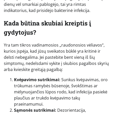
dienų vėl smarkiai pablogėjo, tai yra rimtas
indikatorius, kad prisidėjo bakterinė infekcija.
Kada būtina skubiai kreiptis į
gydytojus?
Yra tam tikros vadinamosios „raudonosios vėliavos“,
kurios įspėja, kad jūsų sveikatos būklė yra kritinė ir
delsti nebegalima. Jei pastebite bent vieną iš šių
simptomų, nedelsdami vykite į skubios pagalbos skyrių
arba kvieskite greitąją pagalbą:
Kvėpavimo sutrikimai:
Sunkus kvėpavimas, oro
trūkumas ramybės būsenoje, švokštimas ar
mėlynuojančios lūpos rodo, kad infekcija pasiekė
plaučius ar trukdo kvėpavimo takų
praeinamumui.
Sąmonės sutrikimai:
Dezorientacija,