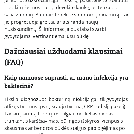
Jei įtariate užkrečiamąją infekciją, pasistenkite izoliuotis
nuo kitų šeimos narių, dėvėkite kaukę, jei tenka būti
šalia žmonių. Būtinai stebėkite simptomų dinamiką – ar
jie progresuoja greitai, ar atsiranda naujų
nusiskundimų. Ši informacija bus labai svarbi
gydytojams, vertinantiems jūsų būklę.
Dažniausiai užduodami klausimai
(FAQ)
Kaip namuose suprasti, ar mano infekcija yra
bakterinė?
Tiksliai diagnozuoti bakterinę infekciją gali tik gydytojas
atlikęs tyrimus (pvz., kraujo tyrimą, CRP rodiklį, pasėlį).
Tačiau įtarimą turėtų kelti ilgiau nei kelias dienas
trunkantis karščiavimas, pūlingos išskyros, vienpusis
skausmas ar bendros būklės staigus pablogėjimas po