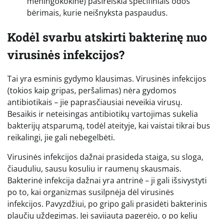
meningokokinė) pasireiškia specifiniais odos
bėrimais, kurie neišnyksta paspaudus.
Kodėl svarbu atskirti bakterinę nuo
virusinės infekcijos?
Tai yra esminis gydymo klausimas. Virusinės infekcijos
(tokios kaip gripas, peršalimas) nėra gydomos
antibiotikais – jie paprasčiausiai neveikia virusų.
Besaikis ir neteisingas antibiotikų vartojimas sukelia
bakterijų atsparumą, todėl ateityje, kai vaistai tikrai bus
reikalingi, jie gali nebegelbėti.
Virusinės infekcijos dažnai prasideda staiga, su sloga,
čiauduliu, sausu kosuliu ir raumenų skausmais.
Bakterinė infekcija dažnai yra antrinė – ji gali išsivystyti
po to, kai organizmas susilpnėja dėl virusinės
infekcijos. Pavyzdžiui, po gripo gali prasidėti bakterinis
plaučių uždegimas. Jei savijauta pagerėjo, o po kelių