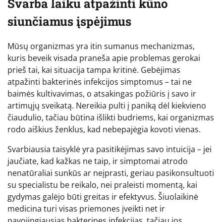
Svarba laiku atpažinti kūno
siunčiamus įspėjimus
Mūsų organizmas yra itin sumanus mechanizmas,
kuris beveik visada praneša apie problemas gerokai
prieš tai, kai situacija tampa kritinė. Gebėjimas
atpažinti bakterinės infekcijos simptomus – tai ne
baimės kultivavimas, o atsakingas požiūris į savo ir
artimųjų sveikatą. Nereikia pulti į paniką dėl kiekvieno
čiaudulio, tačiau būtina išlikti budriems, kai organizmas
rodo aiškius ženklus, kad nebepajėgia kovoti vienas.
Svarbiausia taisyklė yra pasitikėjimas savo intuicija – jei
jaučiate, kad kažkas ne taip, ir simptomai atrodo
nenatūraliai sunkūs ar neįprasti, geriau pasikonsultuoti
su specialistu be reikalo, nei praleisti momentą, kai
gydymas galėjo būti greitas ir efektyvus. Šiuolaikinė
medicina turi visas priemones įveikti net ir
pavojingiausias bakterines infekcijas, tačiau jos