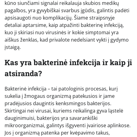
kūno siunčiami signalai reikalauja skubios medikų
pagalbos, yra gyvybiškai svarbus įgūdis, galintis padėti
apsisaugoti nuo komplikacijų. Šiame straipsnyje
detaliai aptarsime, kaip atpažinti bakterinę infekciją,
kuo ji skiriasi nuo virusinės ir kokie simptomai yra
aiškus ženklas, kad privalote nedelsiant vykti į gydymo
įstaigą.
Kas yra bakterinė infekcija ir kaip ji
atsiranda?
Bakterinė infekcija – tai patologinis procesas, kurį
sukelia į žmogaus organizmą patekusios ir jame
pradėjusios daugintis kenksmingos bakterijos.
Skirtingai nei virusai, kuriems reikalinga gyva ląstelė
dauginimuisi, bakterijos yra savarankiški
mikroorganizmai, galintys išgyventi įvairiose aplinkose.
Jos į organizmą patenka per kvėpavimo takus,