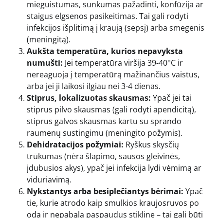
mieguistumas, sunkumas pažadinti, konfūzija ar
staigus elgsenos pasikeitimas. Tai gali rodyti
infekcijos išplitimą į kraują (sepsį) arba smegenis
(meningitą).
Aukšta temperatūra, kurios nepavyksta
numušti:
Jei temperatūra viršija 39-40°C ir
nereaguoja į temperatūrą mažinančius vaistus,
arba jei ji laikosi ilgiau nei 3-4 dienas.
Stiprus, lokalizuotas skausmas:
Ypač jei tai
stiprus pilvo skausmas (gali rodyti apendicitą),
stiprus galvos skausmas kartu su sprando
raumenų sustingimu (meningito požymis).
Dehidratacijos požymiai:
Ryškus skysčių
trūkumas (nėra šlapimo, sausos gleivinės,
įdubusios akys), ypač jei infekcija lydi vėmimą ar
viduriavimą.
Nykstantys arba besiplečiantys bėrimai:
Ypač
tie, kurie atrodo kaip smulkios kraujosruvos po
oda ir nepabąla paspaudus stikline – tai gali būti