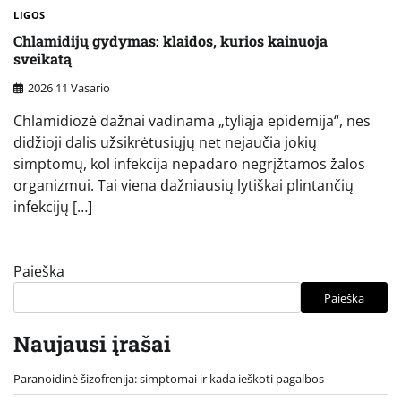
LIGOS
Chlamidijų gydymas: klaidos, kurios kainuoja
sveikatą
2026 11 Vasario
Chlamidiozė dažnai vadinama „tyliąja epidemija“, nes
didžioji dalis užsikrėtusiųjų net nejaučia jokių
simptomų, kol infekcija nepadaro negrįžtamos žalos
organizmui. Tai viena dažniausių lytiškai plintančių
infekcijų […]
Paieška
Paieška
Naujausi įrašai
Paranoidinė šizofrenija: simptomai ir kada ieškoti pagalbos