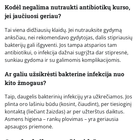
Kodėl negalima nutraukti antibiotikų kurso,
jei jaučiuosi geriau?
Tai viena didžiausių klaidų. Jei nutrauksite gydymą
anksčiau, nei rekomendavo gydytojas, dalis stipriausių
bakterijų gali išgyventi. Jos tampa atsparios tam
antibiotikui, o infekcija dažnai sugrįžta dar stipresnė,
sunkiau gydoma ir su galimomis komplikacijomis.
Ar galiu užsikrėsti bakterine infekcija nuo
kito žmogaus?
Taip, daugelis bakterinių infekcijų yra užkrečiamos. Jos
plinta oro lašiniu būdu (kosint, čiaudint), per tiesioginį
kontaktą (liečiant žaizdas) ar per užterštus daiktus.
Asmens higiena – rankų plovimas – yra geriausia
apsaugos priemonė.