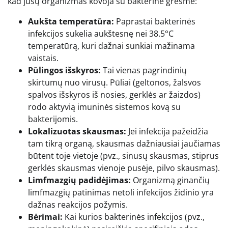
kad jūsų organizmas kovoja su bakterine grėsme:
Aukšta temperatūra:
Paprastai bakterinės
infekcijos sukelia aukštesnę nei 38.5°C
temperatūrą, kuri dažnai sunkiai mažinama
vaistais.
Pūlingos išskyros:
Tai vienas pagrindinių
skirtumų nuo virusų. Pūliai (geltonos, žalsvos
spalvos išskyros iš nosies, gerklės ar žaizdos)
rodo aktyvią imuninės sistemos kovą su
bakterijomis.
Lokalizuotas skausmas:
Jei infekcija pažeidžia
tam tikrą organą, skausmas dažniausiai jaučiamas
būtent toje vietoje (pvz., sinusų skausmas, stiprus
gerklės skausmas vienoje pusėje, pilvo skausmas).
Limfmazgių padidėjimas:
Organizmą ginančių
limfmazgių patinimas netoli infekcijos židinio yra
dažnas reakcijos požymis.
Bėrimai:
Kai kurios bakterinės infekcijos (pvz.,