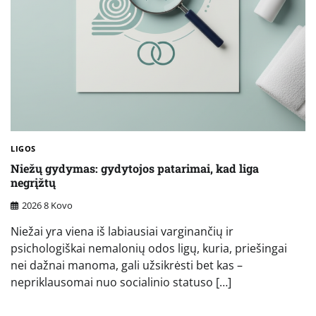
LIGOS
Niežų gydymas: gydytojos patarimai, kad liga
negrįžtų
2026 8 Kovo
Niežai yra viena iš labiausiai varginančių ir
psichologiškai nemalonių odos ligų, kuria, priešingai
nei dažnai manoma, gali užsikrėsti bet kas –
nepriklausomai nuo socialinio statuso […]