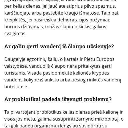
per kelias dienas, jei jaučiate stiprius pilvo spazmus,
karščiuojate arba pastebite kraujo išmatose. Taip pat
kreipkitės, jei pasireiškia dehidratacijos požymiai:
burnos džiūvimas, mažas šlapimo kiekis, galvos
svaigimas.
Ar galiu gerti vandenį iš čiaupo užsienyje?
Daugelyje egzotinių šalių, o kartais ir Pietų Europos
valstybėse, vanduo iš čiaupo nėra pritaikytas gerti
turistams. Visada pasidomėkite kelionės krypties
vandens kokybe iš anksto arba tiesiog rinkitės vandenį
buteliuose.
Ar probiotikai padeda išvengti problemų?
Taip, vartojant probiotikus kelias dienas prieš kelionę ir
visos jos metu, galima sustiprinti žarnyno mikrobiotą, o
tai gali padėti organizmui lengviau susidoroti su