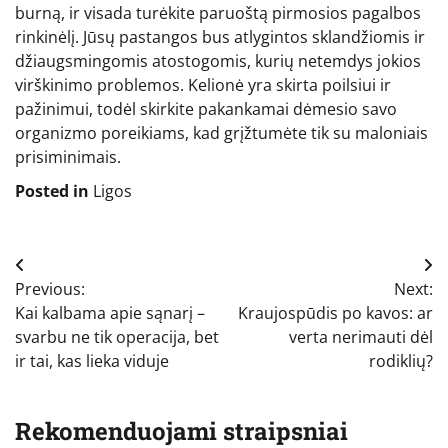
burną, ir visada turėkite paruoštą pirmosios pagalbos
rinkinėlį. Jūsų pastangos bus atlygintos sklandžiomis ir
džiaugsmingomis atostogomis, kurių netemdys jokios
virškinimo problemos. Kelionė yra skirta poilsiui ir
pažinimui, todėl skirkite pakankamai dėmesio savo
organizmo poreikiams, kad grįžtumėte tik su maloniais
prisiminimais.
Posted in
Ligos
Navigacija
Previous:
Next:
tarp
Kai kalbama apie sąnarį –
Kraujospūdis po kavos: ar
įrašų
svarbu ne tik operacija, bet
verta nerimauti dėl
ir tai, kas lieka viduje
rodiklių?
Rekomenduojami straipsniai