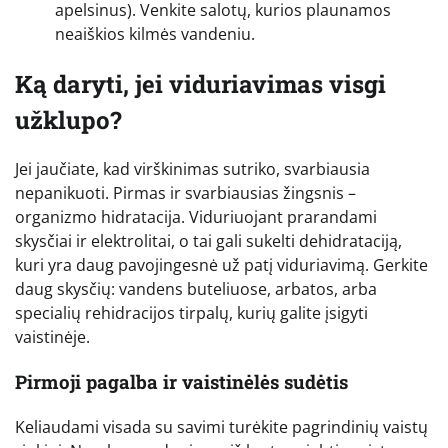
apelsinus). Venkite salotų, kurios plaunamos
neaiškios kilmės vandeniu.
Ką daryti, jei viduriavimas visgi
užklupo?
Jei jaučiate, kad virškinimas sutriko, svarbiausia
nepanikuoti. Pirmas ir svarbiausias žingsnis –
organizmo hidratacija. Viduriuojant prarandami
skysčiai ir elektrolitai, o tai gali sukelti dehidrataciją,
kuri yra daug pavojingesnė už patį viduriavimą. Gerkite
daug skysčių: vandens buteliuose, arbatos, arba
specialių rehidracijos tirpalų, kurių galite įsigyti
vaistinėje.
Pirmoji pagalba ir vaistinėlės sudėtis
Keliaudami visada su savimi turėkite pagrindinių vaistų