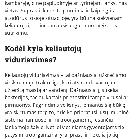
kambaryje, o ne paplūdimyje ar tyrinėjant lankytinas
vietas. Suprasti, kodėl taip nutinka ir kaip elgtis
atsidūrus tokioje situacijoje, yra būtina kiekvienam
keliautojui, norinčiam apsisaugoti nuo sveikatos
sutrikimų.
Kodėl kyla keliautojų
viduriavimas?
Keliautojų viduriavimas – tai dažniausiai užkrečiamoji
virškinamojo trakto liga, kuri atsiranda vartojant
užterštą maistą ar vandenį. Dažniausiai jį sukelia
bakterijos, tačiau kartais priežastimi tampa virusai ar
pirmuonys. Pagrindinis veiksnys, lemiantis šią būklę,
yra skirtumas tarp to, prie ko pripratusi jūsų imuninė
sistema namuose, ir mikroorganizmų, esančių
lankomoje šalyje. Net jei vietiniams gyventojams tie
patys mikroorganizmai yra įprasti ir nekelia jokių