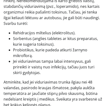
rinkinį. Nerekomenduojama iš karto griebtis vaistų,
stabdančių viduriavimą (pvz., loperamido), nes kartais
organizmui reikia pašalinti toksinus. Tačiau, jei tenka
ilgai keliauti lėktuvu ar autobusu, jie gali būti naudingi.
Svarbu turėti:
Rehidracijos miltelius (elektrolitus).
Sorbentus (anglies tabletes ar kitus preparatus,
kurie sugeria toksinus).
Probiotikus, kurie padeda atkurti žarnyno
mikroflorą.
Jei viduriavimas tampa labai intensyvus, gali
prireikti ir vaistų nuo infekcijų, tačiau juos turi
skirti gydytojas.
Atminkite, kad jei viduriavimas trunka ilgiau nei 48
valandas, pasirodo kraujas išmatose, pakyla aukšta
temperatūra ar jaučiate stiprų pilvo skausmą, būtina
nedelsiant kreiptis į medikus. Sveikata yra svarbesnė už
bet kokius kelionės planus.