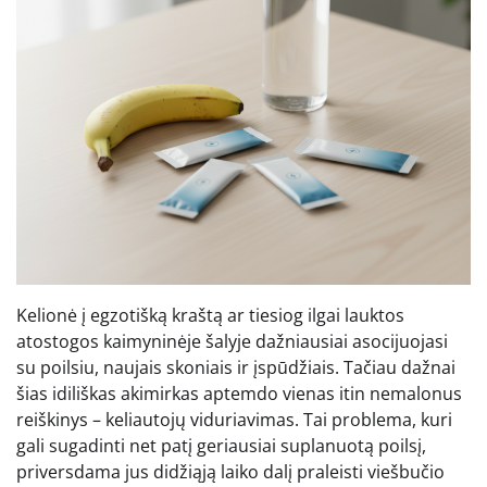
Kelionė į egzotišką kraštą ar tiesiog ilgai lauktos
atostogos kaimyninėje šalyje dažniausiai asocijuojasi
su poilsiu, naujais skoniais ir įspūdžiais. Tačiau dažnai
šias idiliškas akimirkas aptemdo vienas itin nemalonus
reiškinys – keliautojų viduriavimas. Tai problema, kuri
gali sugadinti net patį geriausiai suplanuotą poilsį,
priversdama jus didžiąją laiko dalį praleisti viešbučio