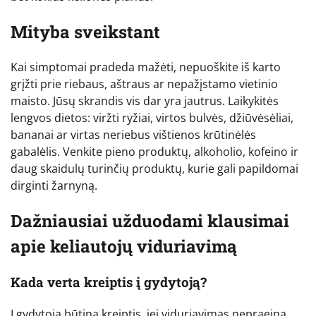
Mityba sveikstant
Kai simptomai pradeda mažėti, nepuoškite iš karto
grįžti prie riebaus, aštraus ar nepažįstamo vietinio
maisto. Jūsų skrandis vis dar yra jautrus. Laikykitės
lengvos dietos: viržti ryžiai, virtos bulvės, džiūvėsėliai,
bananai ar virtas neriebus vištienos krūtinėlės
gabalėlis. Venkite pieno produktų, alkoholio, kofeino ir
daug skaidulų turinčių produktų, kurie gali papildomai
dirginti žarnyną.
Dažniausiai užduodami klausimai
apie keliautojų viduriavimą
Kada verta kreiptis į gydytoją?
Į gydytoją būtina kreiptis, jei viduriavimas nepraeina