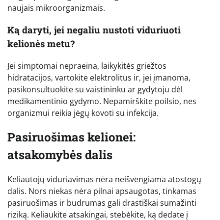
naujais mikroorganizmais.
Ką daryti, jei negaliu nustoti viduriuoti
kelionės metu?
Jei simptomai nepraeina, laikykitės griežtos
hidratacijos, vartokite elektrolitus ir, jei įmanoma,
pasikonsultuokite su vaistininku ar gydytoju dėl
medikamentinio gydymo. Nepamirškite poilsio, nes
organizmui reikia jėgų kovoti su infekcija.
Pasiruošimas kelionei:
atsakomybės dalis
Keliautojų viduriavimas nėra neišvengiama atostogų
dalis. Nors niekas nėra pilnai apsaugotas, tinkamas
pasiruošimas ir budrumas gali drastiškai sumažinti
riziką. Keliaukite atsakingai, stebėkite, ką dedate į