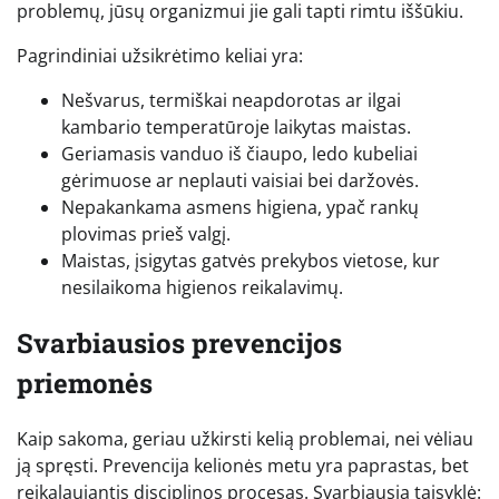
problemų, jūsų organizmui jie gali tapti rimtu iššūkiu.
Pagrindiniai užsikrėtimo keliai yra:
Nešvarus, termiškai neapdorotas ar ilgai
kambario temperatūroje laikytas maistas.
Geriamasis vanduo iš čiaupo, ledo kubeliai
gėrimuose ar neplauti vaisiai bei daržovės.
Nepakankama asmens higiena, ypač rankų
plovimas prieš valgį.
Maistas, įsigytas gatvės prekybos vietose, kur
nesilaikoma higienos reikalavimų.
Svarbiausios prevencijos
priemonės
Kaip sakoma, geriau užkirsti kelią problemai, nei vėliau
ją spręsti. Prevencija kelionės metu yra paprastas, bet
reikalaujantis disciplinos procesas. Svarbiausia taisyklė: