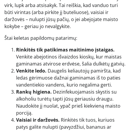
virk, lupk arba atsisakyk. Tai reiškia, kad vanduo turi
būti virintas (arba pirkite jį buteliuose), vaisiai ir
daržovės – nulupti jūsų pačių, o jei abejojate maisto
kokybe – geriau jo nevalgykite.
Štai keletas papildomų patarimų:
Rinkitės tik patikimas maitinimo įstaigas.
Venkite abejotinos išvaizdos kioskų, kur maistas
gaminamas atvirose erdvėse, šalia dulkėtų gatvių.
Venkite ledo.
Daugelis keliautojų pamiršta, kad
ledas gėrimuose dažnai gaminamas iš to paties
vandentiekio vandens, kurio negalima gerti.
Rankų higiena.
Dezinfekuojamasis skystis su
alkoholiu turėtų tapti jūsų geriausiu draugu.
Naudokite jį nuolat, ypač prieš kiekvieną maisto
porciją.
Vaisiai ir daržovės.
Rinkitės tik tuos, kuriuos
patys galite nulupti (pavyzdžiui, bananus ar