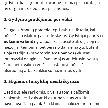
gydyti reikalingi specifiniai antivirusiniai preparatai, o
ne dirginančios buitinės priemonės.
2. Gydymo pradėjimas per vėlai
Daugelis žmonių pradeda tepti vaistus tik tada, kai
pūslelė jau iškilo ir pasirodė skystis. Gydytojai pabrėžia:
auksinė valanda
yra tada, kai jaučiate tik dilgčiojimą,
niežulį ar tempimą, bet bėrimo dar nematyti. Būtent
šioje stadijoje (prodrominiame periode) virusas
intensyviai dauginasi. Panaudojus antivirusinį vaistą
šiuo metu, galima visiškai sustabdyti pūslelės
atsiradimą arba ženkliai sumažinti jos dydį.
3. Higienos taisyklių nesilaikymas
Liesti pūslelę rankomis, o vėliau tomis pačiomis
rankomis liesti akis ar kitas kūno vietas yra itin
pavojinga. Taip pat dažna klaida – makiažo priemonių