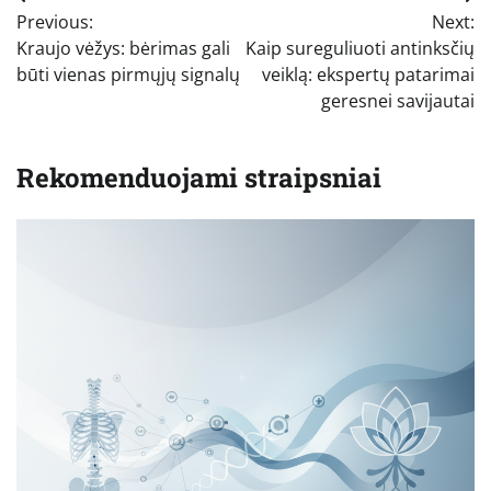
Navigacija
Previous:
Next:
tarp
Kraujo vėžys: bėrimas gali
Kaip sureguliuoti antinksčių
įrašų
būti vienas pirmųjų signalų
veiklą: ekspertų patarimai
geresnei savijautai
Rekomenduojami straipsniai