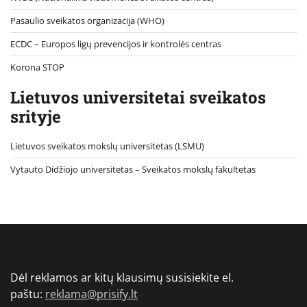
Pasaulio sveikatos organizacija (WHO)
ECDC – Europos ligų prevencijos ir kontrolės centras
Korona STOP
Lietuvos universitetai sveikatos
srityje
Lietuvos sveikatos mokslų universitetas (LSMU)
Vytauto Didžiojo universitetas
– Sveikatos mokslų fakultetas
Dėl reklamos ar kitų klausimų susisiekite el.
paštu:
reklama@prisify.lt