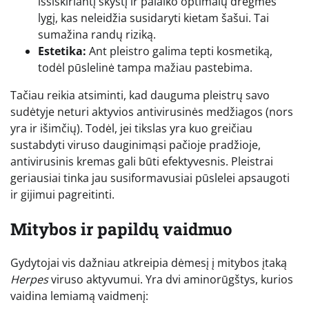
išsiskiriantį skystį ir palaiko optimalų drėgmės
lygį, kas neleidžia susidaryti kietam šašui. Tai
sumažina randų riziką.
Estetika:
Ant pleistro galima tepti kosmetiką,
todėl pūslelinė tampa mažiau pastebima.
Tačiau reikia atsiminti, kad dauguma pleistrų savo
sudėtyje neturi aktyvios antivirusinės medžiagos (nors
yra ir išimčių). Todėl, jei tikslas yra kuo greičiau
sustabdyti viruso dauginimąsi pačioje pradžioje,
antivirusinis kremas gali būti efektyvesnis. Pleistrai
geriausiai tinka jau susiformavusiai pūslelei apsaugoti
ir gijimui pagreitinti.
Mitybos ir papildų vaidmuo
Gydytojai vis dažniau atkreipia dėmesį į mitybos įtaką
Herpes
viruso aktyvumui. Yra dvi aminorūgštys, kurios
vaidina lemiamą vaidmenį: