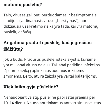
matomų pūslelių?
Taip, virusas gali būti perduodamas ir besimptomėje
stadijoje (vadinamasis viruso „barstymas“), nors
didžiausia užsikrėtimo rizika yra tada, kai yra matomų
pūslelių ar šašų.
Ar galima pradurti pūslelę, kad ji greičiau
išdžiūtų?
Jokiu būdu. Pradūrus pūslelę, išteka skystis, kuriame
yra milijonai viruso dalelių. Tai labai padidina infekcijos
išplitimo riziką į aplinkinius audinius ir kitiems
žmonėms. Be to, atvira žaizda yra vartai bakterijoms.
Kiek laiko gyja pūslelinė?
Nenaudojant vaistų, pūslelinė paprastai praeina per
10–14 dienų. Naudojant tinkamus antivirusinius vaistus