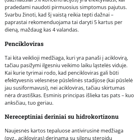
pradedami naudoti pirmuosius simptomus pajutus.
Svarbu žinoti, kad šį vaistą reikia tepti dažnai –
paprastai rekomenduojama tai daryti 5 kartus per
dieną, maždaug kas 4 valandas.
Pencikloviras
Tai kita veiklioji medžiaga, kuri yra panaši į aciklovirą,
tačiau pasižymi ilgesniu veikimo laiku ląstelės viduje.
Kai kurie tyrimai rodo, kad pencikloviras gali būti
efektyvesnis vėlesnėse pūslelinės stadijose (kai pūslelė
jau susiformavusi), nei acikloviras, tačiau skirtumas
nėra drastiškas. Esminis principas išlieka tas pats – kuo
anksčiau, tuo geriau.
Nereceptiniai deriniai su hidrokortizonu
Naujesnės kartos tepaluose antivirusinė medžiaga
(pvz., acikloviras) derinama su silpnu steroidu