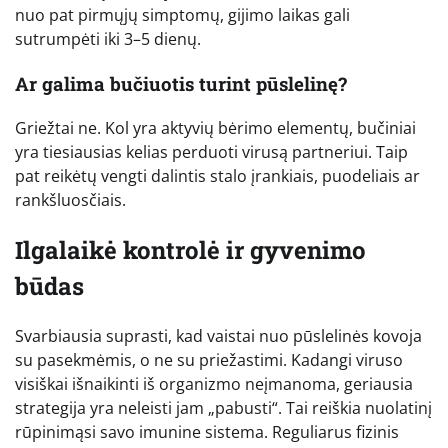
nuo pat pirmųjų simptomų, gijimo laikas gali
sutrumpėti iki 3–5 dienų.
Ar galima bučiuotis turint pūslelinę?
Griežtai ne. Kol yra aktyvių bėrimo elementų, bučiniai
yra tiesiausias kelias perduoti virusą partneriui. Taip
pat reikėtų vengti dalintis stalo įrankiais, puodeliais ar
rankšluosčiais.
Ilgalaikė kontrolė ir gyvenimo
būdas
Svarbiausia suprasti, kad vaistai nuo pūslelinės kovoja
su pasekmėmis, o ne su priežastimi. Kadangi viruso
visiškai išnaikinti iš organizmo neįmanoma, geriausia
strategija yra neleisti jam „pabusti“. Tai reiškia nuolatinį
rūpinimąsi savo imunine sistema. Reguliarus fizinis