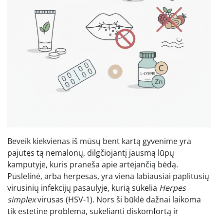
Beveik kiekvienas iš mūsų bent kartą gyvenime yra
pajutęs tą nemalonų, dilgčiojantį jausmą lūpų
kamputyje, kuris praneša apie artėjančią bėdą.
Pūslelinė, arba herpesas, yra viena labiausiai paplitusių
virusinių infekcijų pasaulyje, kurią sukelia
Herpes
simplex
virusas (HSV-1). Nors ši būklė dažnai laikoma
tik estetine problema, sukelianti diskomfortą ir