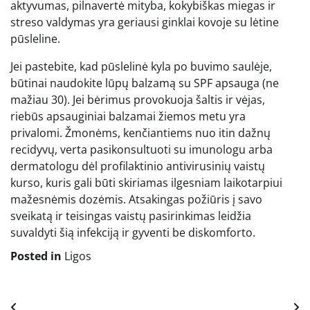
aktyvumas, pilnavertė mityba, kokybiškas miegas ir
streso valdymas yra geriausi ginklai kovoje su lėtine
pūsleline.
Jei pastebite, kad pūslelinė kyla po buvimo saulėje,
būtinai naudokite lūpų balzamą su SPF apsauga (ne
mažiau 30). Jei bėrimus provokuoja šaltis ir vėjas,
riebūs apsauginiai balzamai žiemos metu yra
privalomi. Žmonėms, kenčiantiems nuo itin dažnų
recidyvų, verta pasikonsultuoti su imunologu arba
dermatologu dėl profilaktinio antivirusinių vaistų
kurso, kuris gali būti skiriamas ilgesniam laikotarpiui
mažesnėmis dozėmis. Atsakingas požiūris į savo
sveikatą ir teisingas vaistų pasirinkimas leidžia
suvaldyti šią infekciją ir gyventi be diskomforto.
Posted in
Ligos