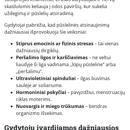
skaidulomis keliauja į odos paviršių, kur sukelia
uždegimą ir pūslelių atsiradimą.
Gydytojai pabrėžia, kad pūslelinės atsinaujinimą
dažniausiai išprovokuoja šie veiksniai:
Stiprus emocinis ar fizinis stresas
– tai vienas
dažniausių dirgiklių.
Peršalimo ligos ir karščiavimas
– ne veltui
liaudyje ši liga vadinama „lūpų pūsleline“ arba
„peršalimu“.
Ultravioletiniai spinduliai
– ilgas buvimas
saulėje ar soliariume.
Hormoniniai pokyčiai
– pavyzdžiui, menstruacijų
ciklas moterims.
Nuovargis ir miego trūkumas
– bendras
organizmo išsekimas.
Gydytojų įvardijamos dažniausios