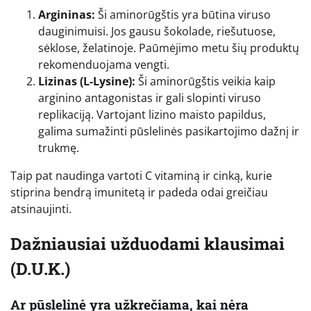
Argininas:
Ši aminorūgštis yra būtina viruso
dauginimuisi. Jos gausu šokolade, riešutuose,
sėklose, želatinoje. Paūmėjimo metu šių produktų
rekomenduojama vengti.
Lizinas (L-Lysine):
Ši aminorūgštis veikia kaip
arginino antagonistas ir gali slopinti viruso
replikaciją. Vartojant lizino maisto papildus,
galima sumažinti pūslelinės pasikartojimo dažnį ir
trukmę.
Taip pat naudinga vartoti C vitaminą ir cinką, kurie
stiprina bendrą imunitetą ir padeda odai greičiau
atsinaujinti.
Dažniausiai užduodami klausimai
(D.U.K.)
Ar pūslelinė yra užkrečiama, kai nėra