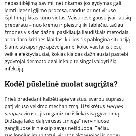
nepasitikėjimą savimi, netinkamas jos gydymas gali
lemti ilgesnį gijimo procesą, randus ar net viruso
išplitimą į kitas kūno vietas. Vaistinėse gausu įvairiausių
preparatų – nuo kremų ir pleistrų iki tablečių, tačiau
žmonės vis dar dažnai pasikliauja liaudiškais metodais
arba daro kritines klaidas, kurios tik pablogina situaciją.
Šiame straipsnyje apžvelgsime, kokie vaistai iš tiesų
veikia efektyviausiai, kokias klaidas dažniausiai pastebi
gydytojai dermatologai ir kaip teisingai valdyti šią
infekciją.
Kodėl pūslelinė nuolat sugrįžta?
Prieš pradedant kalbėti apie vaistus, svarbu suprasti
patį viruso veikimo mechanizmą. Užsikrėtus
Herpes
simplex
virusu, jis organizme išlieka visą gyvenimą.
Didžiąją laiko dalį virusas „miega“ nerviniuose
ganglijuose ir niekaip savęs neišduoda. Tačiau
susilpnėjus imunitetui, virusas aktyvuojasi ir nervų