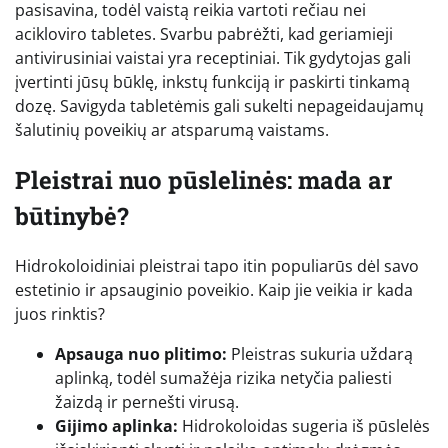
pasisavina, todėl vaistą reikia vartoti rečiau nei
acikloviro tabletes. Svarbu pabrėžti, kad geriamieji
antivirusiniai vaistai yra receptiniai. Tik gydytojas gali
įvertinti jūsų būklę, inkstų funkciją ir paskirti tinkamą
dozę. Savigyda tabletėmis gali sukelti nepageidaujamų
šalutinių poveikių ar atsparumą vaistams.
Pleistrai nuo pūslelinės: mada ar
būtinybė?
Hidrokoloidiniai pleistrai tapo itin populiarūs dėl savo
estetinio ir apsauginio poveikio. Kaip jie veikia ir kada
juos rinktis?
Apsauga nuo plitimo:
Pleistras sukuria uždarą
aplinką, todėl sumažėja rizika netyčia paliesti
žaizdą ir pernešti virusą.
Gijimo aplinka:
Hidrokoloidas sugeria iš pūslelės