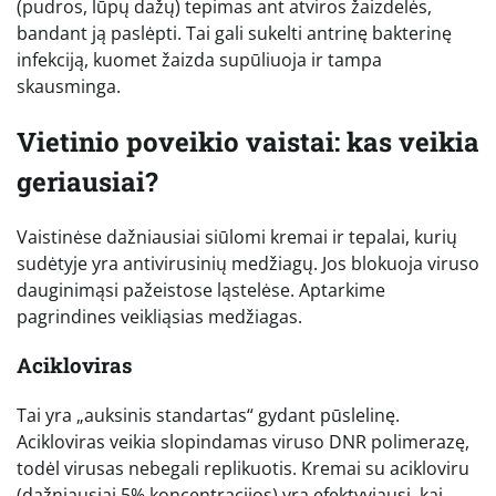
(pudros, lūpų dažų) tepimas ant atviros žaizdelės,
bandant ją paslėpti. Tai gali sukelti antrinę bakterinę
infekciją, kuomet žaizda supūliuoja ir tampa
skausminga.
Vietinio poveikio vaistai: kas veikia
geriausiai?
Vaistinėse dažniausiai siūlomi kremai ir tepalai, kurių
sudėtyje yra antivirusinių medžiagų. Jos blokuoja viruso
dauginimąsi pažeistose ląstelėse. Aptarkime
pagrindines veikliąsias medžiagas.
Acikloviras
Tai yra „auksinis standartas“ gydant pūslelinę.
Acikloviras veikia slopindamas viruso DNR polimerazę,
todėl virusas nebegali replikuotis. Kremai su acikloviru
(dažniausiai 5% koncentracijos) yra efektyviausi, kai