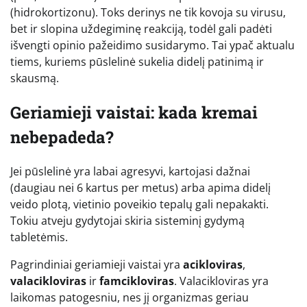
(hidrokortizonu). Toks derinys ne tik kovoja su virusu,
bet ir slopina uždegiminę reakciją, todėl gali padėti
išvengti opinio pažeidimo susidarymo. Tai ypač aktualu
tiems, kuriems pūslelinė sukelia didelį patinimą ir
skausmą.
Geriamieji vaistai: kada kremai
nebepadeda?
Jei pūslelinė yra labai agresyvi, kartojasi dažnai
(daugiau nei 6 kartus per metus) arba apima didelį
veido plotą, vietinio poveikio tepalų gali nepakakti.
Tokiu atveju gydytojai skiria sisteminį gydymą
tabletėmis.
Pagrindiniai geriamieji vaistai yra
acikloviras
,
valacikloviras
ir
famcikloviras
. Valacikloviras yra
laikomas patogesniu, nes jį organizmas geriau