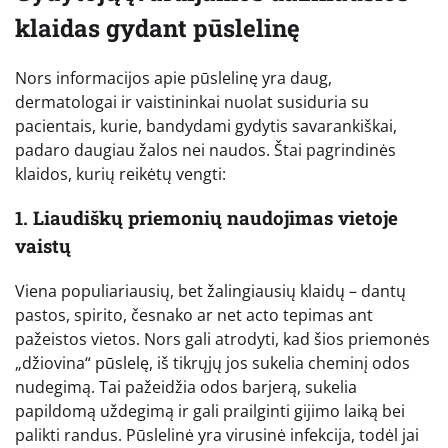
klaidas gydant pūslelinę
Nors informacijos apie pūslelinę yra daug,
dermatologai ir vaistininkai nuolat susiduria su
pacientais, kurie, bandydami gydytis savarankiškai,
padaro daugiau žalos nei naudos. Štai pagrindinės
klaidos, kurių reikėtų vengti:
1. Liaudiškų priemonių naudojimas vietoje
vaistų
Viena populiariausių, bet žalingiausių klaidų – dantų
pastos, spirito, česnako ar net acto tepimas ant
pažeistos vietos. Nors gali atrodyti, kad šios priemonės
„džiovina“ pūslelę, iš tikrųjų jos sukelia cheminį odos
nudegimą. Tai pažeidžia odos barjerą, sukelia
papildomą uždegimą ir gali prailginti gijimo laiką bei
palikti randus. Pūslelinė yra virusinė infekcija, todėl jai