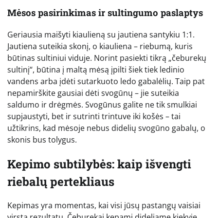
Mėsos pasirinkimas ir sultingumo paslaptys
Geriausia maišyti kiaulieną su jautiena santykiu 1:1.
Jautiena suteikia skonį, o kiauliena – riebumą, kuris
būtinas sultiniui viduje. Norint pasiekti tikrą „čeburekų
sultinį“, būtina į maltą mėsą įpilti šiek tiek ledinio
vandens arba įdėti sutarkuoto ledo gabalėlių. Taip pat
nepamirškite gausiai dėti svogūnų – jie suteikia
saldumo ir drėgmės. Svogūnus galite ne tik smulkiai
supjaustyti, bet ir sutrinti trintuve iki košės – tai
užtikrins, kad mėsoje nebus didelių svogūno gabalų, o
skonis bus tolygus.
Kepimo subtilybės: kaip išvengti
riebalų pertekliaus
Kepimas yra momentas, kai visi jūsų pastangų vaisiai
virsta rezultatu. Čeburekai kepami dideliame kiekyje