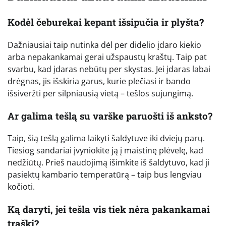
Kodėl čeburekai kepant išsipučia ir plyšta?
Dažniausiai taip nutinka dėl per didelio įdaro kiekio
arba nepakankamai gerai užspaustų kraštų. Taip pat
svarbu, kad įdaras nebūtų per skystas. Jei įdaras labai
drėgnas, jis išskiria garus, kurie plečiasi ir bando
išsiveržti per silpniausią vietą – tešlos sujungimą.
Ar galima tešlą su varške paruošti iš anksto?
Taip, šią tešlą galima laikyti šaldytuve iki dviejų parų.
Tiesiog sandariai įvyniokite ją į maistinę plėvelę, kad
nedžiūtų. Prieš naudojimą išimkite iš šaldytuvo, kad ji
pasiektų kambario temperatūrą – taip bus lengviau
kočioti.
Ką daryti, jei tešla vis tiek nėra pakankamai
traški?