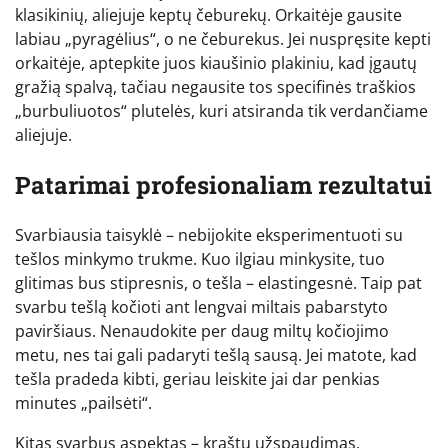
klasikinių, aliejuje keptų čeburekų. Orkaitėje gausite
labiau „pyragėlius“, o ne čeburekus. Jei nuspręsite kepti
orkaitėje, aptepkite juos kiaušinio plakiniu, kad įgautų
gražią spalvą, tačiau negausite tos specifinės traškios
„burbuliuotos“ plutelės, kuri atsiranda tik verdančiame
aliejuje.
Patarimai profesionaliam rezultatui
Svarbiausia taisyklė – nebijokite eksperimentuoti su
tešlos minkymo trukme. Kuo ilgiau minkysite, tuo
glitimas bus stipresnis, o tešla – elastingesnė. Taip pat
svarbu tešlą kočioti ant lengvai miltais pabarstyto
paviršiaus. Nenaudokite per daug miltų kočiojimo
metu, nes tai gali padaryti tešlą sausą. Jei matote, kad
tešla pradeda kibti, geriau leiskite jai dar penkias
minutes „pailsėti“.
Kitas svarbus aspektas – kraštų užspaudimas.