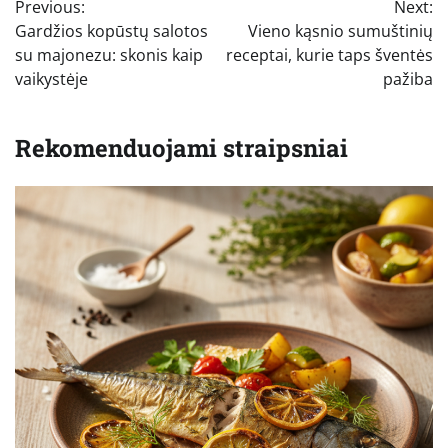
Previous:
Next:
tarp
Gardžios kopūstų salotos
Vieno kąsnio sumuštinių
įrašų
su majonezu: skonis kaip
receptai, kurie taps šventės
vaikystėje
pažiba
Rekomenduojami straipsniai