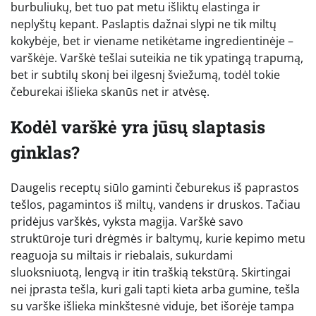
burbuliukų, bet tuo pat metu išliktų elastinga ir
neplyštų kepant. Paslaptis dažnai slypi ne tik miltų
kokybėje, bet ir viename netikėtame ingredientinėje –
varškėje. Varškė tešlai suteikia ne tik ypatingą trapumą,
bet ir subtilų skonį bei ilgesnį šviežumą, todėl tokie
čeburekai išlieka skanūs net ir atvėsę.
Kodėl varškė yra jūsų slaptasis
ginklas?
Daugelis receptų siūlo gaminti čeburekus iš paprastos
tešlos, pagamintos iš miltų, vandens ir druskos. Tačiau
pridėjus varškės, vyksta magija. Varškė savo
struktūroje turi drėgmės ir baltymų, kurie kepimo metu
reaguoja su miltais ir riebalais, sukurdami
sluoksniuotą, lengvą ir itin traškią tekstūrą. Skirtingai
nei įprasta tešla, kuri gali tapti kieta arba gumine, tešla
su varške išlieka minkštesnė viduje, bet išorėje tampa