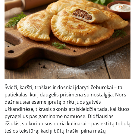
Švieži, karšti, traškūs ir dosniai įdaryti čeburekai – tai
patiekalas, kurį daugelis prisimena su nostalgija. Nors
dažniausiai esame įpratę pirkti juos gatvės
užkandinėse, tikrasis skonis atsiskleidžia tada, kai šiuos
pyragėlius pasigaminame namuose. Didžiausias
iššūkis, su kuriuo susiduria kulinarai – pasiekti tą tobulą
tešlos tekstūrą: kad ji būtų traški, pilna mažų