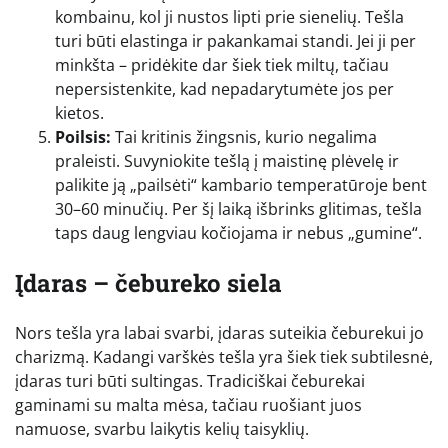
kombainu, kol ji nustos lipti prie sienelių. Tešla
turi būti elastinga ir pakankamai standi. Jei ji per
minkšta – pridėkite dar šiek tiek miltų, tačiau
nepersistenkite, kad nepadarytumėte jos per
kietos.
Poilsis:
Tai kritinis žingsnis, kurio negalima
praleisti. Suvyniokite tešlą į maistinę plėvelę ir
palikite ją „pailsėti“ kambario temperatūroje bent
30–60 minučių. Per šį laiką išbrinks glitimas, tešla
taps daug lengviau kočiojama ir nebus „gumine“.
Įdaras – čebureko siela
Nors tešla yra labai svarbi, įdaras suteikia čeburekui jo
charizmą. Kadangi varškės tešla yra šiek tiek subtilesnė,
įdaras turi būti sultingas. Tradiciškai čeburekai
gaminami su malta mėsa, tačiau ruošiant juos
namuose, svarbu laikytis kelių taisyklių.