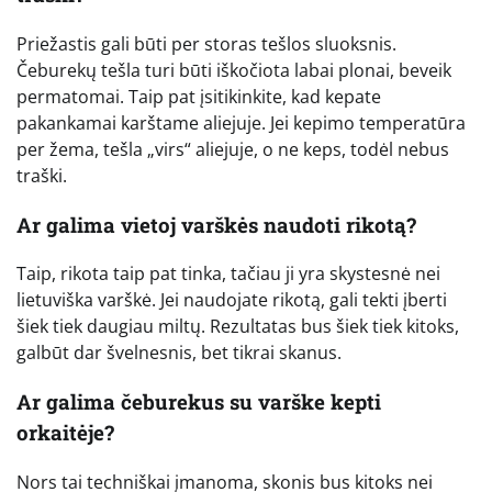
Priežastis gali būti per storas tešlos sluoksnis.
Čeburekų tešla turi būti iškočiota labai plonai, beveik
permatomai. Taip pat įsitikinkite, kad kepate
pakankamai karštame aliejuje. Jei kepimo temperatūra
per žema, tešla „virs“ aliejuje, o ne keps, todėl nebus
traški.
Ar galima vietoj varškės naudoti rikotą?
Taip, rikota taip pat tinka, tačiau ji yra skystesnė nei
lietuviška varškė. Jei naudojate rikotą, gali tekti įberti
šiek tiek daugiau miltų. Rezultatas bus šiek tiek kitoks,
galbūt dar švelnesnis, bet tikrai skanus.
Ar galima čeburekus su varške kepti
orkaitėje?
Nors tai techniškai įmanoma, skonis bus kitoks nei