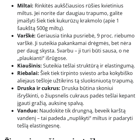
Miltai:
Rinkitės aukščiausios rūšies kvietinius
miltus. Jei norite dar daugiau trapumo, galite
įmaišyti šiek tiek kukurūzų krakmolo (apie 1
šaukštą 500g miltų).
Varškė:
Geriausia tinka pusriebė, 9 proc. riebumo
varškė. Ji suteikia pakankamai drėgmės, bet nėra
per daug skysta. Svarbu – ji turi būti sausa, o ne
„plaukianti“ išrūgose.
Kiaušinis:
Suteikia tešlai struktūrą ir elastingumą.
Riebalai:
Šiek tiek tirpinto sviesto arba kokybiško
aliejaus tešloje užtikrins tą sluoksniuotą trapumą.
Druska ir cukrus:
Druska būtina skoniui
išryškinti, o žiupsnelis cukraus padės tešlai kepant
įgauti gražią, auksinę spalvą.
Vanduo:
Naudokite tik drungną, beveik karštą
vandenį – tai padeda „nuplikyti“ miltus ir padaryti
tešlą elastingesnę.