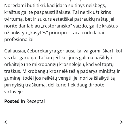
Norėdami būti tikri, kad įdaro sultinys neišbėgs,
kraštus galite paspausti šakute. Tai ne tik užtikrins
tvirtumą, bet ir sukurs estetiškai patrauklų raštą. Jei
norite dar labiau „restoraniško“ vaizdo, galite kraštus
užlankstyti „kasytės“ principu – tai atrodo labai
profesionaliai.
Galiausiai, čeburekai yra geriausi, kai valgomi iškart, kol
vis dar garuoja. Tačiau jei liko, juos galima pašildyti
orkaitėje (ne mikrobangų krosnelėje!), kad vėl taptų
traškūs. Mikrobangų krosnelė tešlą padarys minkštą ir
guminę, todėl jos reikėtų vengti, jei norite išlaikyti tą
pirmykštį traškumą, dėl kurio tiek daug dirbote
virtuvėje.
Posted in
Receptai
Navigacija