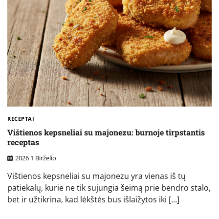
RECEPTAI
Vištienos kepsneliai su majonezu: burnoje tirpstantis
receptas
2026 1 Birželio
Vištienos kepsneliai su majonezu yra vienas iš tų
patiekalų, kurie ne tik sujungia šeimą prie bendro stalo,
bet ir užtikrina, kad lėkštės bus išlaižytos iki […]