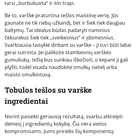
tarsi „burbuliuota“ ir itin trapi.
Be to, varškė praturtina tešlos maistinę vertę. Jūs
gaunate ne tik riebų užkandį, bet ir šiek tiek daugiau
baltymų. Tai idealus būdas padaryti naminius
čeburekus šiek tiek „sveikesnius“ ir įdomesnius.
Svarbiausia taisyklė dirbant su varške – ji turi būti labai
gerai sutrinta. Jei paliksite stambesnių varškės
gumuliukų, tešlą bus sunkiau iškočioti, o kepant ji gali
plyšti, todėl visada naudokite smulkų sietelį arba
maisto smulkintuvą.
Tobulos tešlos su varške
ingredientai
Norint pasiekti geriausią rezultatą, svarbu atkreipti
dėmesį į ingredientų kokybę. Čia nėra vietos
kompromisams. Jums prireiks šių komponentų: