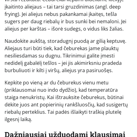
įkaitinto aliejaus – tai tarsi gruzdinimas (angl. deep
frying). Jei aliejus nebus pakankamai įkaitęs, tešla
sugers per daug riebalų ir bus sunki bei nemaloni. Jei
aliejus per karštas – išorė sudegs, o vidus liks žalias.
Naudokite aukštą, storadugnį puodą ar gilią keptuvę.
Aliejaus turi būti tiek, kad čeburekas jame plauktų
nesiliesdamas su dugnu. Tikrinimui galite įmesti
nedidelį gabalėlį tešlos – jei jis akimirksniu pradeda
burbuliuoti ir kilti į viršų, aliejus yra pasiruošęs.
Kepkite po vieną ar du čeburekus vienu metu
(priklausomai nuo indo dydžio), kad temperatūra
staiga nenukristų. Kai ištrauksite čeburekus, būtinai
dėkite juos ant popierinių rankšluosčių, kad susigertų
riebalų perteklius. Tai padės išlaikyti traškią plutelę
ilgesnį laiką.
Dažniausiai užduodami klausimai