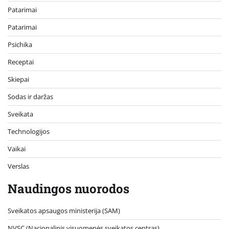
Patarimai
Patarimai
Psichika
Receptai
Skiepai
Sodas ir daržas
Sveikata
Technologijos
Vaikai
Verslas
Naudingos nuorodos
Sveikatos apsaugos ministerija (SAM)
NVSC (Nacionalinis visuomenės sveikatos centras)