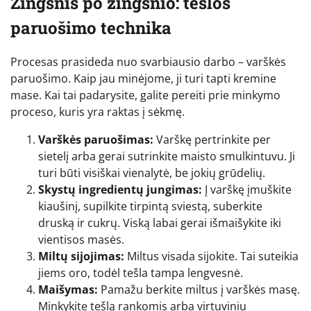
Žingsnis po žingsnio: tešlos
paruošimo technika
Procesas prasideda nuo svarbiausio darbo – varškės
paruošimo. Kaip jau minėjome, ji turi tapti kremine
mase. Kai tai padarysite, galite pereiti prie minkymo
proceso, kuris yra raktas į sėkmę.
Varškės paruošimas:
Varškę pertrinkite per
sietelį arba gerai sutrinkite maisto smulkintuvu. Ji
turi būti visiškai vienalytė, be jokių grūdelių.
Skystų ingredientų jungimas:
Į varškę įmuškite
kiaušinį, supilkite tirpintą sviestą, suberkite
druską ir cukrų. Viską labai gerai išmaišykite iki
vientisos masės.
Miltų sijojimas:
Miltus visada sijokite. Tai suteikia
jiems oro, todėl tešla tampa lengvesnė.
Maišymas:
Pamažu berkite miltus į varškės masę.
Minkykite tešlą rankomis arba virtuviniu