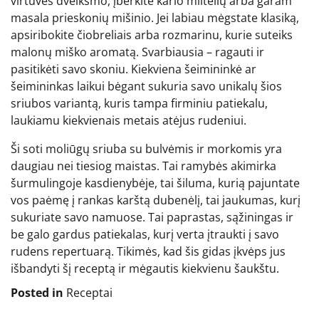
virtuvės dvelksmo, įberkite kario miltelių arba garam
masala prieskonių mišinio. Jei labiau mėgstate klasiką,
apsiribokite čiobreliais arba rozmarinu, kurie suteiks
malonų miško aromatą. Svarbiausia – ragauti ir
pasitikėti savo skoniu. Kiekviena šeimininkė ar
šeimininkas laikui bėgant sukuria savo unikalų šios
sriubos variantą, kuris tampa firminiu patiekalu,
laukiamu kiekvienais metais atėjus rudeniui.
Ši soti moliūgų sriuba su bulvėmis ir morkomis yra
daugiau nei tiesiog maistas. Tai ramybės akimirka
šurmulingoje kasdienybėje, tai šiluma, kurią pajuntate
vos paėmę į rankas karštą dubenėlį, tai jaukumas, kurį
sukuriate savo namuose. Tai paprastas, sąžiningas ir
be galo gardus patiekalas, kurį verta įtraukti į savo
rudens repertuarą. Tikimės, kad šis gidas įkvėps jus
išbandyti šį receptą ir mėgautis kiekvienu šaukštu.
Posted in
Receptai