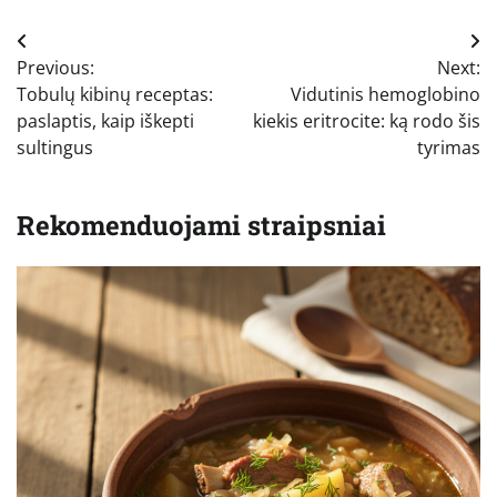
Navigacija
Previous:
Next:
tarp
Tobulų kibinų receptas:
Vidutinis hemoglobino
įrašų
paslaptis, kaip iškepti
kiekis eritrocite: ką rodo šis
sultingus
tyrimas
Rekomenduojami straipsniai