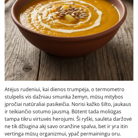
Atėjus rudeniui, kai dienos trumpėja, o termometro
stulpelis vis dažniau smunka žemyn, mūsų mitybos
įpročiai natūraliai pasikeičia. Norisi kažko šilto, jaukaus
ir teikiančio sotumo jausmą. Būtent tada moliūgas
tampa tikru virtuvės herojumi. Ši ryški, saulėta daržovė
ne tik džiugina akį savo oranžine spalva, bet ir yra itin
vertinga mūsų organizmui, ypač permainingu oru.