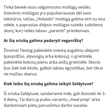
Tinka beveik visos valgomosios moliūgų veislės.
Sviestinis moliūgas yra populiariausias dėl savo
tekstūros, tačiau „Hokaido” moliūgą galima virti su visa
odele, o paprastas didysis moliūgas suteiks subtilesnį
skonį, kurį reikės labiau „paremti” prieskoniais.
Ar šią sriubą galima padaryti veganišką?
Žinoma! Tiesiog pakeiskite sviestą augaliniu aliejumi
(pavyzdžiui, alyvuogių arba kokosų), o grietinėlę
pakeiskite kokosų pienu arba avižų grietinėle. Skonis
bus šiek tiek kitoks, galbūt labiau egzotiškas, bet tikrai
ne mažiau skanus.
Kiek laiko šią sriubą galima laikyti šaldytuve?
Ši sriuba šaldytuve, sandariame inde, gali išstovėti iki 3–
4 dienų. Tai daro ją puikiu variantu „meal prep” arba
išankstiniam pietų paruošimui darbo savaitei.