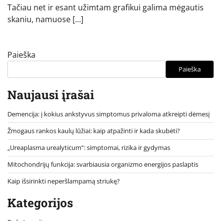
Tačiau net ir esant užimtam grafikui galima mėgautis
skaniu, namuose […]
Paieška
Paieška
Naujausi įrašai
Demencija: į kokius ankstyvus simptomus privaloma atkreipti dėmesį
Žmogaus rankos kaulų lūžiai: kaip atpažinti ir kada skubėti?
„Ureaplasma urealyticum“: simptomai, rizika ir gydymas
Mitochondrijų funkcija: svarbiausia organizmo energijos paslaptis
Kaip išsirinkti neperšlampamą striukę?
Kategorijos