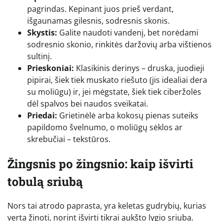
pagrindas. Kepinant juos prieš verdant,
išgaunamas gilesnis, sodresnis skonis.
Skystis:
Galite naudoti vandenį, bet norėdami
sodresnio skonio, rinkitės daržovių arba vištienos
sultinį.
Prieskoniai:
Klasikinis derinys – druska, juodieji
pipirai, šiek tiek muskato riešuto (jis idealiai dera
su moliūgu) ir, jei mėgstate, šiek tiek ciberžolės
dėl spalvos bei naudos sveikatai.
Priedai:
Grietinėlė arba kokosų pienas suteiks
papildomo švelnumo, o moliūgų sėklos ar
skrebučiai – tekstūros.
Žingsnis po žingsnio: kaip išvirti
tobulą sriubą
Nors tai atrodo paprasta, yra keletas gudrybių, kurias
verta žinoti, norint išvirti tikrai aukšto lygio sriubą.