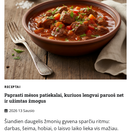
RECEPTAI
Paprasti mėsos patiekalai, kuriuos lengvai paruoš net
ir užimtas žmogus
2026 13 Sausio
Šiandien daugelis žmonių gyvena sparčiu ritmu:
darbas, šeima, hobiai, o laisvo laiko lieka vis mažiau.