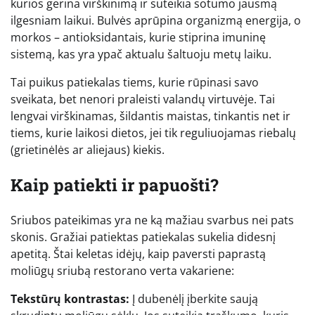
kurios gerina virškinimą ir suteikia sotumo jausmą
ilgesniam laikui. Bulvės aprūpina organizmą energija, o
morkos – antioksidantais, kurie stiprina imuninę
sistemą, kas yra ypač aktualu šaltuoju metų laiku.
Tai puikus patiekalas tiems, kurie rūpinasi savo
sveikata, bet nenori praleisti valandų virtuvėje. Tai
lengvai virškinamas, šildantis maistas, tinkantis net ir
tiems, kurie laikosi dietos, jei tik reguliuojamas riebalų
(grietinėlės ar aliejaus) kiekis.
Kaip patiekti ir papuošti?
Sriubos pateikimas yra ne ką mažiau svarbus nei pats
skonis. Gražiai patiektas patiekalas sukelia didesnį
apetitą. Štai keletas idėjų, kaip paversti paprastą
moliūgų sriubą restorano verta vakariene:
Tekstūrų kontrastas:
Į dubenėlį įberkite saują