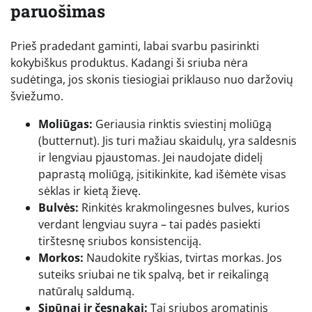
paruošimas
Prieš pradedant gaminti, labai svarbu pasirinkti
kokybiškus produktus. Kadangi ši sriuba nėra
sudėtinga, jos skonis tiesiogiai priklauso nuo daržovių
šviežumo.
Moliūgas:
Geriausia rinktis sviestinį moliūgą
(butternut). Jis turi mažiau skaidulų, yra saldesnis
ir lengviau pjaustomas. Jei naudojate didelį
paprastą moliūgą, įsitikinkite, kad išėmėte visas
sėklas ir kietą žievę.
Bulvės:
Rinkitės krakmolingesnes bulves, kurios
verdant lengviau suyra – tai padės pasiekti
tirštesnę sriubos konsistenciją.
Morkos:
Naudokite ryškias, tvirtas morkas. Jos
suteiks sriubai ne tik spalvą, bet ir reikalingą
natūralų saldumą.
Sipūnai ir česnakai:
Tai sriubos aromatinis