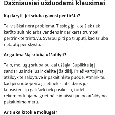
Dažniausiai užduodami klausimai
Ką daryti, jei sriuba gavosi per tiršta?
Tai visiškai nėra problema. Tiesiog įpilkite šiek tiek
karšto sultinio arba vandens ir dar kartą trumpai
pertrinkite trintuvu. Svarbu pilti po truputį, kad sriuba
netaptų per skysta.
Ar galima šią sriubą užšaldyti?
Taip, moliūgų sriuba puikiai užšąla. Supilkite ją į
sandarius indelius ir dėkite į šaldiklį. Prieš vartojimą
atšildykite šaldytuve ir pakaitinkite puode. Atminkite,
kad jei sriuboje yra grietinėlės, atšildžius jos
konsistencija gali šiek tiek pasikeisti, todėl
rekomenduojama grietinėlę įmaišyti jau po atšildymo,
pakaitinimo metu.
Ar tinka kitokie moliūgai?