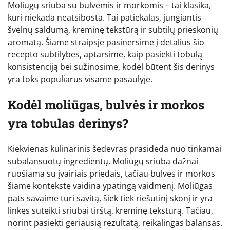
Moliūgų sriuba su bulvėmis ir morkomis – tai klasika,
kuri niekada neatsibosta. Tai patiekalas, jungiantis
švelnų saldumą, kreminę tekstūrą ir subtilų prieskonių
aromatą. Šiame straipsje pasinersime į detalius šio
recepto subtilybes, aptarsime, kaip pasiekti tobulą
konsistenciją bei sužinosime, kodėl būtent šis derinys
yra toks populiarus visame pasaulyje.
Kodėl moliūgas, bulvės ir morkos
yra tobulas derinys?
Kiekvienas kulinarinis šedevras prasideda nuo tinkamai
subalansuotų ingredientų. Moliūgų sriuba dažnai
ruošiama su įvairiais priedais, tačiau bulvės ir morkos
šiame kontekste vaidina ypatingą vaidmenį. Moliūgas
pats savaime turi savitą, šiek tiek riešutinį skonį ir yra
linkęs suteikti sriubai tirštą, kreminę tekstūrą. Tačiau,
norint pasiekti geriausią rezultatą, reikalingas balansas.