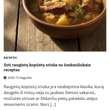
RECEPTAI
Soti raugintų kopūstų sriuba su šonkauliukais:
receptas
2026 15 Gegužės
Raugintų kopūstų sriuba yra neabejotina klasika, kurią
daugelis iš mūsų sieja su jaukiais žiemos vakarais,
močiutės virtuve ar šildančiu pietų patiekalu atėjus
vėsesniems orams. Nors […]