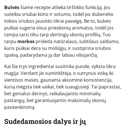
Bulvės
šiame recepte atlieka tirštiklio funkciją. Jos
suteikia sriubai kūno ir sotumo, todėl po dubenėlio
tokios sriubos jausitės tikrai pavalgę. Be to, bulvės
puikiai sugeria visus prieskonių aromatus, todėl jos
tampa tarsi tiltu tarp skirtingų skonių profilių. Tuo
tarpu
morkos
prideda natūralaus, subtilaus saldumo,
kuris puikiai dera su moliūgu, ir sustiprina sriubos
spalvą, padarydama ją dar labiau viliojančią.
Kai šie trys ingredientai susitinka puode, vyksta tikra
magija. Verdant jie suminkštėja, o sutrynus viską iki
vientisos masės, gaunama aksominė konsistencija,
kurią mėgsta tiek vaikai, tiek suaugusieji. Tai paprastas,
bet genialus derinys, reikalaujantis minimalių
pastangų, bet garantuojantis maksimalų skonių
pasitenkinimą.
Sudedamosios dalys ir jų