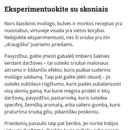
Eksperimentuokite su skoniais
Nors klasikinis moliūgo, bulvės ir morkos receptas yra
nuostabus, virtuvėje visada yra vietos kūrybai.
Nebijokite eksperimentuoti, nes ši sriuba yra itin
„draugiška” įvairiems priedams.
Pavyzdžiui, galite įmesti gabalėlį imbiero šaknies
verdant daržoves – tai suteiks sriubai malonaus
aitrumo ir šildančio efekto, kuris puikiai suderins
moliūgo saldumą. Taip pat galite įdėti obuolį – jis
suteiks subtilaus rūgštumo, kuris padės subalansuoti
visą skonių gamą. Kai kurie mėgsta pridėti ir kitų
daržovių, pavyzdžiui, pastarnoką, kuris suteikia
specifinį, žemišką aromatą, arba saliero gumbą, kuris
praturtina sriubą giliu, pikantišku poskoniu.
Prieskonių pasaulis taip pat beribis. Jei norite Indijos