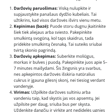
Daržovių paruošimas:
Viską nulupkite ir
supjaustykite panašaus dydžio kubeliais. Tai
užtikrins, kad visos daržovės išvirs vienu metu.
Kepinimas (bazė):
Puode storu dugnu įkaitinkite
šiek tiek aliejaus arba sviesto. Pakepinkite
smulkintą svogūną, kol taps skaidrus, tada
pridėkite smulkintą česnaką. Tai suteiks sriubai
tvirtą skonio pagrindą.
Daržovių apkepimas:
Suberkite moliūgus,
morkas ir bulves į puodą. Pakepinkite juos apie 5–
7 minutes maišydami. Šis žingsnis yra svarbus,
nes apkepintos daržovės išskiria natūralius
cukrus ir įgauna gilesnį skonį, nei tiesiog verdant
vandenyje.
Virimas:
Užpilkite daržoves sultiniu arba
vandeniu taip, kad skystis jas vos apsemtų. Jei
užpilsite per daug, sriuba bus per skysta.
Uždenkite dangčiu ir virkite ant nedidelės ugnies