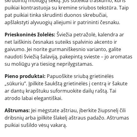
skrudintų moliūgų sėklų. Jos suteikia traškumo, kuris
puikiai kontrastuoja su kremine sriubos tekstūra. Taip
pat puikiai tinka skrudinti duonos skrebučiai,
apšlakstyti alyvuogių aliejumi ir patrininti česnaku.
Prieskoninės žolelės:
Šviežia petražolė, kalendra ar
net laiškinis česnakas suteiks spalvinio akcento ir
gaivumo. Jei norite gurmaniškesnio varianto, galite
naudoti šviežią šalaviją, pakepintą svieste – jo aromatas
su moliūgu yra tiesiog neprilygstamas.
Pieno produktai:
Papuoškite sriubą grietinėlės
„sūkuriu”. Įpilkite šaukštą grietinėlės į centrą ir šakute
ar dantų krapštuku suformuokite dailų raštą. Tai
atrodo labai elegantiškai.
Aštrumas:
Jei mėgstate aštriau, įberkite žiupsnelį čili
dribsnių arba įpilkite šlakelį aštraus padažo. Aštrumas
puikiai sušildo vėsų vakarą.