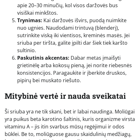
apie 20–30 minučių, kol visos daržovės bus
visiškai minkštos.
Trynimas:
Kai daržovės išvirs, puodą nuimkite
nuo ugnies. Naudodami trintuvą (blenderį),
sutrinkite viską iki vientisos, kreminės masės. Jei
sriuba per tiršta, galite įpilti dar šiek tiek karšto
sultinio.
Paskutinis akcentas:
Dabar metas įmaišyti
grietinėlę arba kokosų pieną, jei norite riebesnės
konsistencijos. Paragaukite ir įberkite druskos,
pipirų bei muskato riešuto.
Mitybinė vertė ir nauda sveikatai
Ši sriuba yra ne tik skani, bet ir labai naudinga. Moliūgai
yra puikus beta karotino šaltinis, kuris organizme virsta
vitaminu A – jis itin svarbus mūsų regėjimui ir odos
būklei. Be to, moliūguose gausu skaidulinių medžiagų,