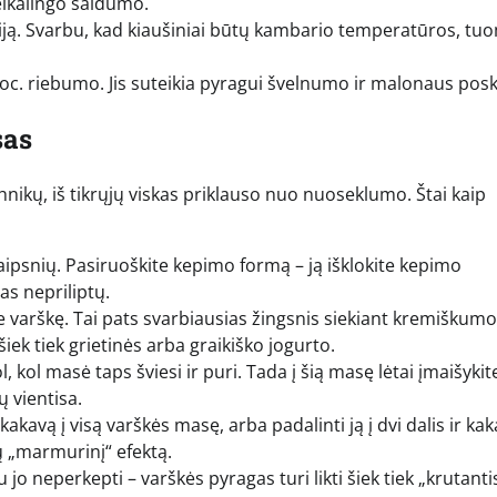
reikalingo saldumo.
iją. Svarbu, kad kiaušiniai būtų kambario temperatūros, tu
roc. riebumo. Jis suteikia pyragui švelnumo ir malonaus pos
sas
hnikų, iš tikrųjų viskas priklauso nuo nuoseklumo. Štai kaip
 laipsnių. Pasiruoškite kepimo formą – ją išklokite kepimo
as nepriliptų.
 varškę. Tai pats svarbiausias žingsnis siekiant kremiškumo.
 šiek tiek grietinės arba graikiško jogurto.
, kol masė taps šviesi ir puri. Tada į šią masę lėtai įmaišykit
 vientisa.
 kakavą į visą varškės masę, arba padalinti ją į dvi dalis ir ka
žų „marmurinį“ efektą.
o neperkepti – varškės pyragas turi likti šiek tiek „krutanti