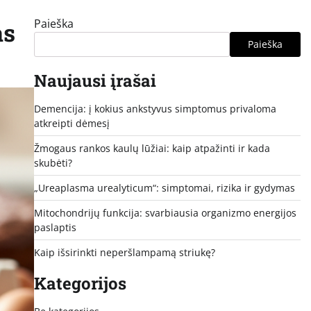
Paieška
as
Paieška
Naujausi įrašai
Demencija: į kokius ankstyvus simptomus privaloma
atkreipti dėmesį
Žmogaus rankos kaulų lūžiai: kaip atpažinti ir kada
skubėti?
„Ureaplasma urealyticum“: simptomai, rizika ir gydymas
Mitochondrijų funkcija: svarbiausia organizmo energijos
paslaptis
Kaip išsirinkti neperšlampamą striukę?
Kategorijos