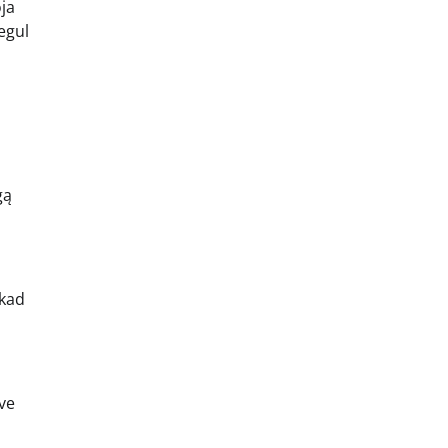
oja
tegul
gą
 kad
uve