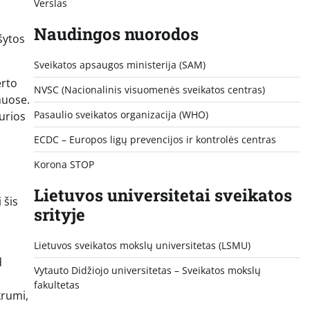
Verslas
Naudingos nuorodos
šytos
Sveikatos apsaugos ministerija (SAM)
erto
NVSC (Nacionalinis visuomenės sveikatos centras)
muose.
Pasaulio sveikatos organizacija (WHO)
kurios
ECDC – Europos ligų prevencijos ir kontrolės centras
Korona STOP
Lietuvos universitetai sveikatos
 šis
srityje
Lietuvos sveikatos mokslų universitetas (LSMU)
d
Vytauto Didžiojo universitetas
– Sveikatos mokslų
fakultetas
krumi,