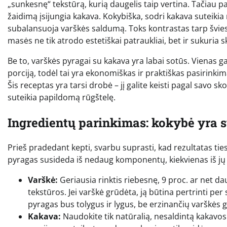
„sunkesnę“ tekstūrą, kurią daugelis taip vertina. Tačiau pat
žaidimą įsijungia kakava. Kokybiška, sodri kakava suteikia n
subalansuoja varškės saldumą. Toks kontrastas tarp švie
masės ne tik atrodo estetiškai patraukliai, bet ir sukuria
Be to, varškės pyragai su kakava yra labai sotūs. Vienas ga
porciją, todėl tai yra ekonomiškas ir praktiškas pasirinkim
Šis receptas yra tarsi drobė – jį galite keisti pagal savo s
suteikia papildomą rūgštelę.
Ingredientų parinkimas: kokybė yra 
Prieš pradedant kepti, svarbu suprasti, kad rezultatas t
pyragas susideda iš nedaug komponentų, kiekvienas iš jų 
Varškė:
Geriausia rinktis riebesnę, 9 proc. ar net d
tekstūros. Jei varškė grūdėta, ją būtina pertrinti per
pyragas bus tolygus ir lygus, be erzinančių varškės 
Kakava:
Naudokite tik natūralią, nesaldintą kakavo