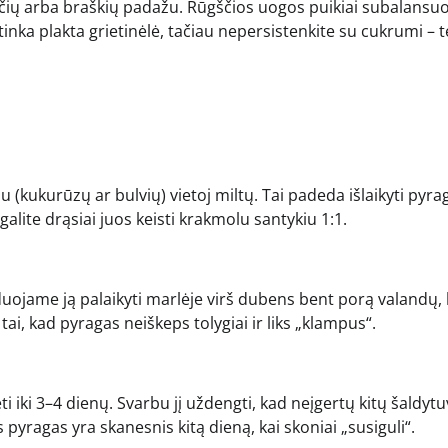
aviečių arba braškių padažu. Rūgščios uogos puikiai subalansu
 tinka plakta grietinėlė, tačiau nepersistenkite su cukrumi – 
(kukurūzų ar bulvių) vietoj miltų. Tai padeda išlaikyti pyra
 galite drąsiai juos keisti krakmolu santykiu 1:1.
uojame ją palaikyti marlėje virš dubens bent porą valandų,
tai, kad pyragas neiškeps tolygiai ir liks „klampus“.
ėti iki 3–4 dienų. Svarbu jį uždengti, kad neįgertų kitų šaldyt
yragas yra skanesnis kitą dieną, kai skoniai „susiguli“.