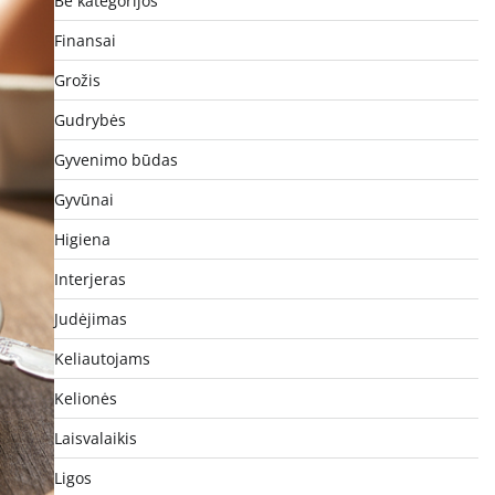
Be kategorijos
Finansai
Grožis
Gudrybės
Gyvenimo būdas
Gyvūnai
Higiena
Interjeras
Judėjimas
Keliautojams
Kelionės
Laisvalaikis
Ligos