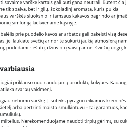
i savaime varškė kartais gali būti gana neutrali. Būtent čia į
e tik spalvą, bet ir gilų, šokoladinį aromatą, kuris puikiai
saus varškės sluoksnio ir tamsaus kakavos pagrindo ar įmai
 skonių simfoniją kiekviename kąsnyje.
balėlis prie puodelio kavos ar arbatos gali pakeisti visą des
as, jei laukiate svečių ar norite sukurti jaukią atmosferą na
konį, pridedami riešutų, džiovintų vaisių ar net šviežių uogų, 
svarbiausia
iesiogiai priklauso nuo naudojamų produktų kokybės. Kadangi
atlieka svarbų vaidmenį.
augiau riebumo varškę. Ji suteiks pyragui reikiamos kreminės
 sietelį arba pertrinti maisto smulkintuvu – tai garantuos, ka
gumuliukų.
s miltelius. Nerekomenduojame naudoti tirpių gėrimų su cu