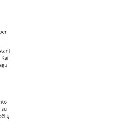
 per
stant
 Kai
ragui
into
i su
ožlių