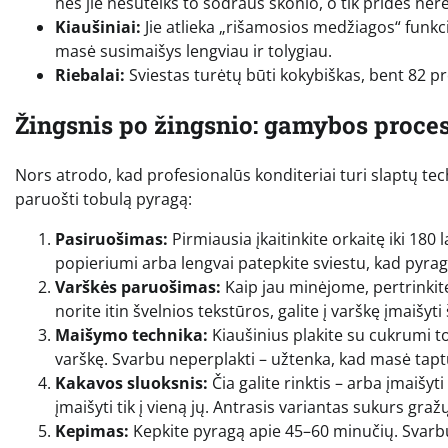
nes jie nesuteiks to sodraus skonio, o tik pridės ne
Kiaušiniai:
Jie atlieka „rišamosios medžiagos“ funkc
masė susimaišys lengviau ir tolygiau.
Riebalai:
Sviestas turėtų būti kokybiškas, bent 82 p
Žingsnis po žingsnio: gamybos proce
Nors atrodo, kad profesionalūs konditeriai turi slaptų tec
paruošti tobulą pyragą:
Pasiruošimas:
Pirmiausia įkaitinkite orkaitę iki 180
popieriumi arba lengvai patepkite sviestu, kad pyrag
Varškės paruošimas:
Kaip jau minėjome, pertrinkite
norite itin švelnios tekstūros, galite į varškę įmaišyti
Maišymo technika:
Kiaušinius plakite su cukrumi tol
varškę. Svarbu neperplakti – užtenka, kad masė taptų
Kakavos sluoksnis:
Čia galite rinktis – arba įmaišyti
įmaišyti tik į vieną jų. Antrasis variantas sukurs gra
Kepimas:
Kepkite pyragą apie 45–60 minučių. Svarbu j