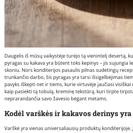
Daugelis iš mūsų vaikystėje turėjo tą vienintelį desertą,
pyragas su kakava yra būtent toks kepinys – jis sujungia l
skoniu. Nors konditerijos pasaulis pilnas sudėtingų recep
trunkančio darbo, šis pyragas yra tarsi išsigelbėjimas tiem
pavyks iškepti net ir tiems, kurie virtuvėje jaučiasi visišk
kaip pasiekti tą tobulą, kreminę tekstūrą, kuri tirpte tirpst
neprarandančia savo žavesio bėgant metams.
Kodėl varškės ir kakavos derinys yra
Varškė yra vienas universaliausių produktų konditerijoje. J