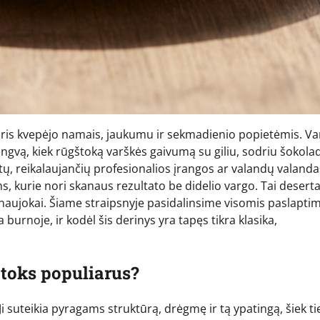
 kuris kvepėjo namais, jaukumu ir sekmadienio popietėmis. V
engvą, kiek rūgštoką varškės gaivumą su giliu, sodriu šokola
tų, reikalaujančių profesionalios įrangos ar valandų valanda
s, kurie nori skanaus rezultato be didelio vargo. Tai deserta
ai naujokai. Šiame straipsnyje pasidalinsime visomis paslaptim
a burnoje, ir kodėl šis derinys yra tapęs tikra klasika,
 toks populiarus?
i suteikia pyragams struktūrą, drėgmę ir tą ypatingą, šiek ti