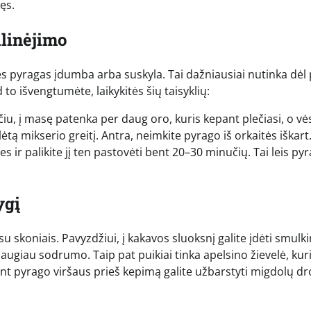
sęs.
ilinėjimo
ės pyragas įdumba arba suskyla. Tai dažniausiai nutinka dėl
o išvengtumėte, laikykitės šių taisyklių:
ičiu, į masę patenka per daug oro, kuris kepant plečiasi, o vė
tą mikserio greitį. Antra, neimkite pyrago iš orkaitės iškart.
es ir palikite jį ten pastovėti bent 20–30 minučių. Tai leis py
ygį
u skoniais. Pavyzdžiui, į kakavos sluoksnį galite įdėti smulk
daugiau sodrumo. Taip pat puikiai tinka apelsino žievelė, kur
ant pyrago viršaus prieš kepimą galite užbarstyti migdolų dr