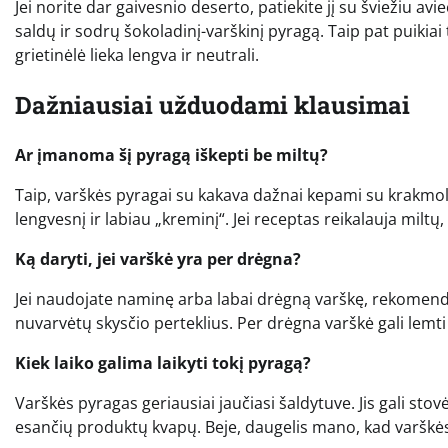
Jei norite dar gaivesnio deserto, patiekite jį su šviežiu 
saldų ir sodrų šokoladinį-varškinį pyragą. Taip pat puikiai
grietinėlė lieka lengva ir neutrali.
Dažniausiai užduodami klausimai
Ar įmanoma šį pyragą iškepti be miltų?
Taip, varškės pyragai su kakava dažnai kepami su krakmolu 
lengvesnį ir labiau „kreminį“. Jei receptas reikalauja miltų,
Ką daryti, jei varškė yra per drėgna?
Jei naudojate naminę arba labai drėgną varškę, rekomend
nuvarvėtų skysčio perteklius. Per drėgna varškė gali lemti 
Kiek laiko galima laikyti tokį pyragą?
Varškės pyragas geriausiai jaučiasi šaldytuve. Jis gali stov
esančių produktų kvapų. Beje, daugelis mano, kad varškės p