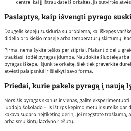
centre, kai jį ištraukiate iš orkaitės. Jis sutvirtės atvė
Paslaptys, kaip išvengti pyrago susk
Daugelis kepėjų susiduria su problema, kai iškepęs varšk
didelio oro kiekio masėje arba temperatūrų skirtumų. Kad t
Pirma, nemaišykite tešlos per stipriai. Plakant dideliu gre
traukiasi, todėl pyragas įdumba. Naudokite šluotelę arba lė
pyragas iškepa, išjunkite orkaitę, šiek tiek praverkite durel
atvėsti palaipsniui ir išlaikyti savo formą.
Priedai, kurie pakels pyragą į naują l
Nors šis pyragas skanus ir vienas, galite eksperimentuoti s
juodojo šokolado – jis ištirps kepimo metu ir suteiks dar 
kakava sudaro neįtikėtiną derinį. Jei mėgstate traškumą, 
arba smulkintų lazdyno riešutų.