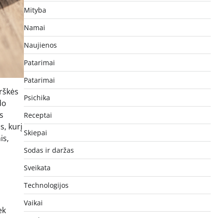
Mityba
Namai
Naujienos
Patarimai
Patarimai
arškės
Psichika
do
s
Receptai
s, kurį
Skiepai
is,
Sodas ir daržas
Sveikata
Technologijos
Vaikai
ek