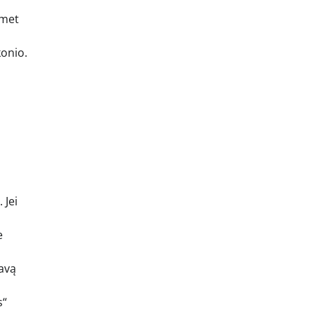
omet
konio.
 Jei
e
kavą
s“