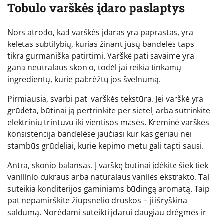
Tobulo varškės įdaro paslaptys
Nors atrodo, kad varškės įdaras yra paprastas, yra
keletas subtilybių, kurias žinant jūsų bandelės taps
tikra gurmaniška patirtimi. Varškė pati savaime yra
gana neutralaus skonio, todėl jai reikia tinkamų
ingredientų, kurie pabrėžtų jos švelnumą.
Pirmiausia, svarbi pati varškės tekstūra. Jei varškė yra
grūdėta, būtinai ją pertrinkite per sietelį arba sutrinkite
elektriniu trintuvu iki vientisos masės. Kreminė varškės
konsistencija bandelėse jaučiasi kur kas geriau nei
stambūs grūdeliai, kurie kepimo metu gali tapti sausi.
Antra, skonio balansas. Į varškę būtinai įdėkite šiek tiek
vanilinio cukraus arba natūralaus vanilės ekstrakto. Tai
suteikia konditerijos gaminiams būdingą aromatą. Taip
pat nepamirškite žiupsnelio druskos – ji išryškina
saldumą. Norėdami suteikti įdarui daugiau drėgmės ir