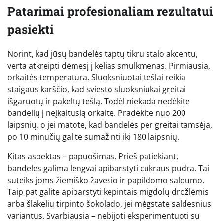
Patarimai profesionaliam rezultatui
pasiekti
Norint, kad jūsų bandelės taptų tikru stalo akcentu,
verta atkreipti dėmesį į kelias smulkmenas. Pirmiausia,
orkaitės temperatūra. Sluoksniuotai tešlai reikia
staigaus karščio, kad sviesto sluoksniukai greitai
išgaruotų ir pakeltų tešlą. Todėl niekada nedėkite
bandelių į neįkaitusią orkaitę. Pradėkite nuo 200
laipsnių, o jei matote, kad bandelės per greitai tamsėja,
po 10 minučių galite sumažinti iki 180 laipsnių.
Kitas aspektas – papuošimas. Prieš patiekiant,
bandeles galima lengvai apibarstyti cukraus pudra. Tai
suteiks joms žiemiško žavesio ir papildomo saldumo.
Taip pat galite apibarstyti kepintais migdolų drožlėmis
arba šlakeliu tirpinto šokolado, jei mėgstate saldesnius
variantus. Svarbiausia – nebijoti eksperimentuoti su