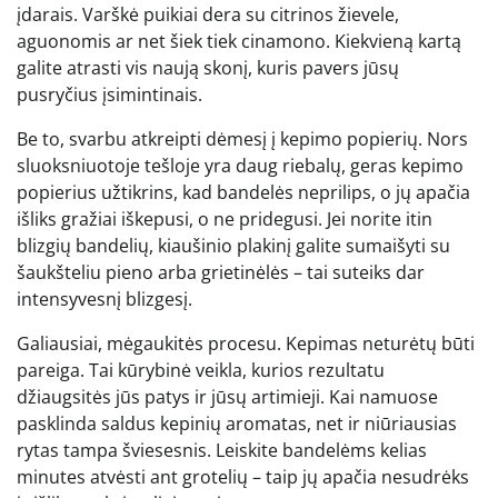
įdarais. Varškė puikiai dera su citrinos žievele,
aguonomis ar net šiek tiek cinamono. Kiekvieną kartą
galite atrasti vis naują skonį, kuris pavers jūsų
pusryčius įsimintinais.
Be to, svarbu atkreipti dėmesį į kepimo popierių. Nors
sluoksniuotoje tešloje yra daug riebalų, geras kepimo
popierius užtikrins, kad bandelės neprilips, o jų apačia
išliks gražiai iškepusi, o ne pridegusi. Jei norite itin
blizgių bandelių, kiaušinio plakinį galite sumaišyti su
šaukšteliu pieno arba grietinėlės – tai suteiks dar
intensyvesnį blizgesį.
Galiausiai, mėgaukitės procesu. Kepimas neturėtų būti
pareiga. Tai kūrybinė veikla, kurios rezultatu
džiaugsitės jūs patys ir jūsų artimieji. Kai namuose
pasklinda saldus kepinių aromatas, net ir niūriausias
rytas tampa šviesesnis. Leiskite bandelėms kelias
minutes atvėsti ant grotelių – taip jų apačia nesudrėks