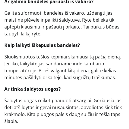
Ar galima bandeles paruošti iš vakaro?
Galite suformuoti bandeles iš vakaro, uždengti jas
maistine plėvele ir palikti šaldytuve. Ryte belieka tik
aptepti kiaušiniu ir pašauti į orkaitę. Tai puikus būdas
taupyti laiką ryte.
Kaip laikyti iškepusias bandeles?
Sluoksniuotos tešlos kepiniai skaniausi tą pačią dieną.
Jei liko, laikykite jas sandariame inde kambario
temperatūroje. Prieš valgant kitą dieną, galite kelias
minutes pašildyti orkaitėje, kad sugrįžtų traškumas.
Ar tinka šaldytos uogos?
Šaldytas uogas reikėtų naudoti atsargiai. Geriausia jas
dėti atšildytas ir gerai nusausintas, apvoliotas šiek tiek
krakmolo. Kitaip uogos paleis daug sulčių ir tešla taps
šlapia.