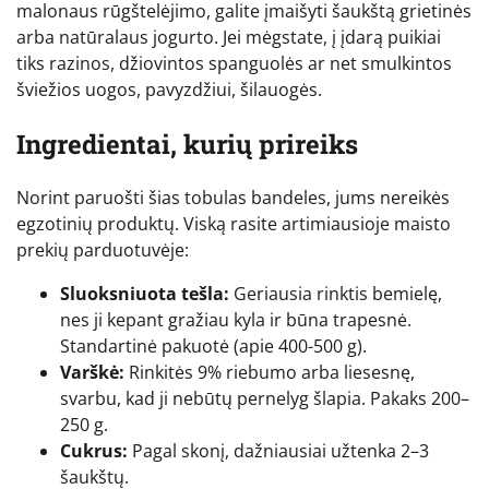
malonaus rūgštelėjimo, galite įmaišyti šaukštą grietinės
arba natūralaus jogurto. Jei mėgstate, į įdarą puikiai
tiks razinos, džiovintos spanguolės ar net smulkintos
šviežios uogos, pavyzdžiui, šilauogės.
Ingredientai, kurių prireiks
Norint paruošti šias tobulas bandeles, jums nereikės
egzotinių produktų. Viską rasite artimiausioje maisto
prekių parduotuvėje:
Sluoksniuota tešla:
Geriausia rinktis bemielę,
nes ji kepant gražiau kyla ir būna trapesnė.
Standartinė pakuotė (apie 400-500 g).
Varškė:
Rinkitės 9% riebumo arba liesesnę,
svarbu, kad ji nebūtų pernelyg šlapia. Pakaks 200–
250 g.
Cukrus:
Pagal skonį, dažniausiai užtenka 2–3
šaukštų.