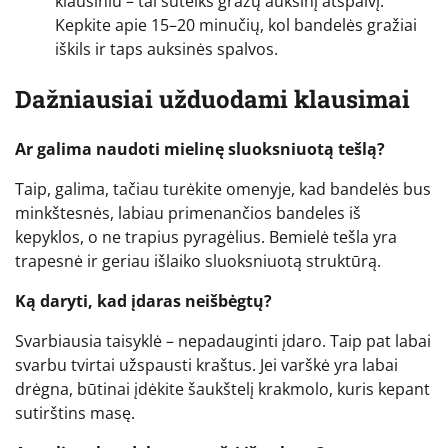
kiaušiniu – tai suteiks gražų auksinį atspalvį.
Kepkite apie 15–20 minučių, kol bandelės gražiai
iškils ir taps auksinės spalvos.
Dažniausiai užduodami klausimai
Ar galima naudoti mielinę sluoksniuotą tešlą?
Taip, galima, tačiau turėkite omenyje, kad bandelės bus
minkštesnės, labiau primenančios bandeles iš
kepyklos, o ne trapius pyragėlius. Bemielė tešla yra
trapesnė ir geriau išlaiko sluoksniuotą struktūrą.
Ką daryti, kad įdaras neišbėgtų?
Svarbiausia taisyklė – nepadauginti įdaro. Taip pat labai
svarbu tvirtai užspausti kraštus. Jei varškė yra labai
drėgna, būtinai įdėkite šaukštelį krakmolo, kuris kepant
sutirštins masę.