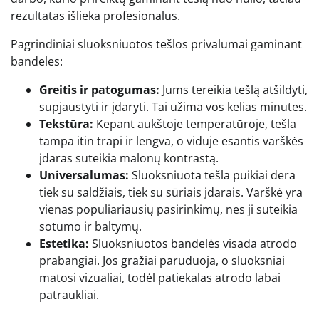
rezultatas išlieka profesionalus.
Pagrindiniai sluoksniuotos tešlos privalumai gaminant
bandeles:
Greitis ir patogumas:
Jums tereikia tešlą atšildyti,
supjaustyti ir įdaryti. Tai užima vos kelias minutes.
Tekstūra:
Kepant aukštoje temperatūroje, tešla
tampa itin trapi ir lengva, o viduje esantis varškės
įdaras suteikia malonų kontrastą.
Universalumas:
Sluoksniuota tešla puikiai dera
tiek su saldžiais, tiek su sūriais įdarais. Varškė yra
vienas populiariausių pasirinkimų, nes ji suteikia
sotumo ir baltymų.
Estetika:
Sluoksniuotos bandelės visada atrodo
prabangiai. Jos gražiai paruduoja, o sluoksniai
matosi vizualiai, todėl patiekalas atrodo labai
patraukliai.