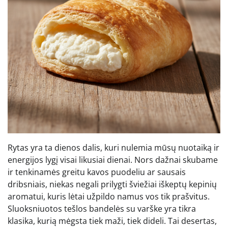
Rytas yra ta dienos dalis, kuri nulemia mūsų nuotaiką ir
energijos lygį visai likusiai dienai. Nors dažnai skubame
ir tenkinamės greitu kavos puodeliu ar sausais
dribsniais, niekas negali prilygti šviežiai iškeptų kepinių
aromatui, kuris lėtai užpildo namus vos tik prašvitus.
Sluoksniuotos tešlos bandelės su varške yra tikra
klasika, kurią mėgsta tiek maži, tiek dideli. Tai desertas,