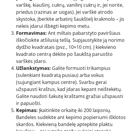
varškę, kiaušinį, cukrų, vanilinį cukrų ir, jei norite,
priedus (razinas ar uogas). Jei varškė atrodo
skystoka, įberkite arbatinį šaukštelį krakmolo – jis
neleis įdarui išbėgti kepimo metu.
Formavimas:
Ant miltais pabarstyto paviršiaus
iškočiokite atšilusią tešlą. Supjaustykite ją norimo
dydžio kvadratais (pvz., 10×10 cm). Į kiekvieno
kvadrato centrą dėkite po šaukštą paruošto
varškės įdaro.
Užlankstymas:
Galite formuoti trikampius
(sulenkiant kvadratą pusiau) arba vokus
(sujungiant kampus centre). Svarbu gerai
užspausti kraštus, kad įdaras kepant neištekėtų.
Galite naudoti šakutę kraštams gražiai užspausti
ir papuošti.
Kepimas:
Įkaitinkite orkaitę iki 200 laipsnių.
Bandeles sudėkite ant kepimo popieriumi išklotos
skardos. Kiekvieną bandelę aptepkite plaktu