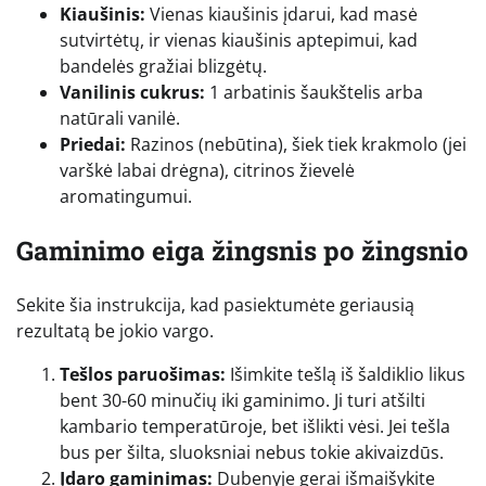
Kiaušinis:
Vienas kiaušinis įdarui, kad masė
sutvirtėtų, ir vienas kiaušinis aptepimui, kad
bandelės gražiai blizgėtų.
Vanilinis cukrus:
1 arbatinis šaukštelis arba
natūrali vanilė.
Priedai:
Razinos (nebūtina), šiek tiek krakmolo (jei
varškė labai drėgna), citrinos žievelė
aromatingumui.
Gaminimo eiga žingsnis po žingsnio
Sekite šia instrukcija, kad pasiektumėte geriausią
rezultatą be jokio vargo.
Tešlos paruošimas:
Išimkite tešlą iš šaldiklio likus
bent 30-60 minučių iki gaminimo. Ji turi atšilti
kambario temperatūroje, bet išlikti vėsi. Jei tešla
bus per šilta, sluoksniai nebus tokie akivaizdūs.
Įdaro gaminimas:
Dubenyje gerai išmaišykite