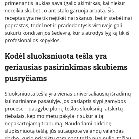
primenantis jaukias savaitgalio akimirkas, kai niekur
nereikia skubėti, o ant stalo garuoja arbata. Šis
receptas yra ne tik neįtikėtinai skanus, bet ir stebėtinai
paprastas, todėl net ir pradedantysis virtuvėje gali
sukurti konditerijos šedevrą, kuris atrodys lyg ką tik iš
profesionalios kepyklos.
Kodėl sluoksniuota tešla yra
geriausias pasirinkimas skubiems
pusryčiams
Sluoksniuota tešla yra vienas universaliausių išradimų
kulinariniame pasaulyje. Jos paslaptis slypi gamybos
procese – daugybė plonų tešlos sluoksnių, atskirtų
riebalais, kepimo metu pakyla ir sukuria tą
nepakartojamą trapumą. Naudodami pirktinę
sluoksniuotą tešlą, jūs sutaupote valandų valandas
darbo, kurio prireiktų gaminant tešlą nuo nulio, tačiau