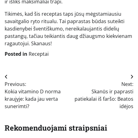
ir išliks maksimaliai trapi.
Tikimės, kad šis receptas taps jūsų mėgstamiausiu
savaitgalio ryto ritualu. Tai paprastas būdas suteikti
kasdienybei šventiškumo, nereikalaujantis didelių
pastangų, tačiau teikiantis daug džiaugsmo kiekvienam
ragautojui. Skanaus!
Posted in
Receptai
Navigacija
Previous:
Next:
tarp
Kokia vitamino D norma
Skanūs ir paprasti
įrašų
kraujyje: kada jau verta
patiekalai iš faršo: Beatos
sunerimti?
idėjos
Rekomenduojami straipsniai