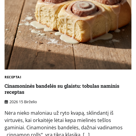
RECEPTAI
Cinamoninės bandelės su glaistu: tobulas naminis
receptas
2026 15 Birželio
Nėra nieko maloniau už ryto kvapą, sklindantį iš
virtuvės, kai orkaitėje lėtai kepa mielinės tešlos
gaminiai. Cinamoninės bandelės, dažnai vadinamos
„cinnamon rolls“, yra tikra klasika, […]