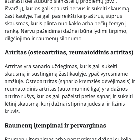
atsirasti dėl stuburo slankstelių problemų (pvz.,
išvaržų), kurios gali spausti nervus ir sukelti skausmą
žastikaulyje. Tai gali pasireikšti kaip aštrus, stiprus
skausmas, kuris plinta nuo kaklo arba pečių žemyn į
ranką. Nervų pažeidimai dažnai būna lydimi tirpimo,
dilgčiojimo ir raumenų silpnumo.
Artritas (osteoartritas, reumatoidinis artritas)
Artritas yra sąnario uždegimas, kuris gali sukelti
skausmą ir sustingimą žastikaulyje, ypač vyresniame
amžiuje. Osteoartritas (sąnario kremzlės dėvėjimasis) ir
reumatoidinis artritas (autoimuninė liga) yra dažnos
artrito rūšys, kurios gali pažeisti peties sąnarį ir sukelti
lėtinį skausmą, kurį dažnai stiprina judesiai ir fizinis
krūvis.
Raumenų įtempimai ir pervargimas
Raumenų įtempimas arba pervargimas dažnai sukelia