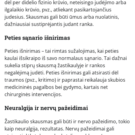
dėl per didelio fizinio krūvio, neteisingo judėjimo arba
ilgalaikio krūvio, pvz., atliekant pasikartojančius
judesius. Skausmas gali būti ūmus arba nuolatinis,
dažniausiai sustiprėjantis judant ranka.
Peties sąnario išnirimas
Peties išnirimas – tai rimtas sužalojimas, kai peties
kaulai išsikraipo iš savo normalaus sąnario. Tai dažnai
sukelia stiprų skausmą žastikaulyje ir rankos
negalėjimą judėti. Peties išnirimas gali atsirasti dėl
traumos (pvz., kritimo) ir paprastai reikalauja skubios
medicininės pagalbos bei gydymo, kartais net
chirurginės intervencijos.
Neuralgija ir nervų pažeidimai
Žastikaulio skausmas gali būti ir nervo pažeidimo, tokio
kaip neuralgija, rezultatas. Nervų pažeidimai gali