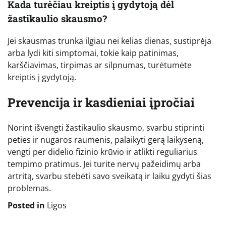
Kada turėčiau kreiptis į gydytoją dėl
žastikaulio skausmo?
Jei skausmas trunka ilgiau nei kelias dienas, sustiprėja
arba lydi kiti simptomai, tokie kaip patinimas,
karščiavimas, tirpimas ar silpnumas, turėtumėte
kreiptis į gydytoją.
Prevencija ir kasdieniai įpročiai
Norint išvengti žastikaulio skausmo, svarbu stiprinti
peties ir nugaros raumenis, palaikyti gerą laikyseną,
vengti per didelio fizinio krūvio ir atlikti reguliarius
tempimo pratimus. Jei turite nervų pažeidimų arba
artritą, svarbu stebėti savo sveikatą ir laiku gydyti šias
problemas.
Posted in
Ligos