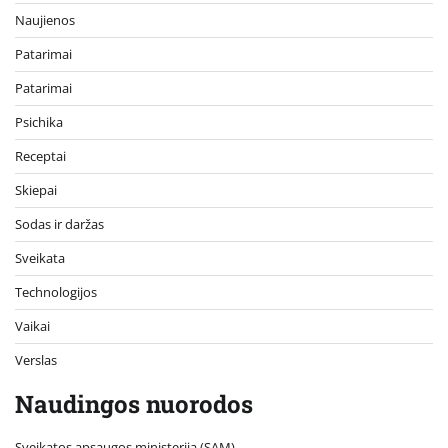
Naujienos
Patarimai
Patarimai
Psichika
Receptai
Skiepai
Sodas ir daržas
Sveikata
Technologijos
Vaikai
Verslas
Naudingos nuorodos
Sveikatos apsaugos ministerija (SAM)