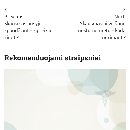
Navigacija
Previous:
Next:
tarp
Skausmas ausyje
Skausmas pilvo šone
įrašų
spaudžiant – ką reikia
nėštumo metu – kada
žinoti?
nerimauti?
Rekomenduojami straipsniai