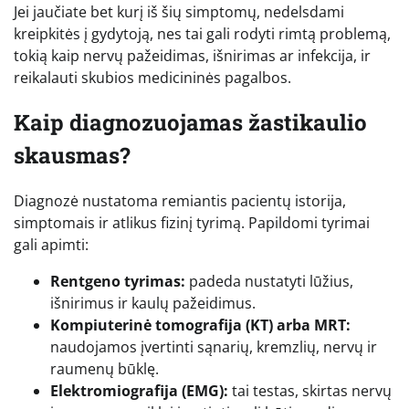
Jei jaučiate bet kurį iš šių simptomų, nedelsdami
kreipkitės į gydytoją, nes tai gali rodyti rimtą problemą,
tokią kaip nervų pažeidimas, išnirimas ar infekcija, ir
reikalauti skubios medicininės pagalbos.
Kaip diagnozuojamas žastikaulio
skausmas?
Diagnozė nustatoma remiantis pacientų istorija,
simptomais ir atlikus fizinį tyrimą. Papildomi tyrimai
gali apimti:
Rentgeno tyrimas:
padeda nustatyti lūžius,
išnirimus ir kaulų pažeidimus.
Kompiuterinė tomografija (KT) arba MRT:
naudojamos įvertinti sąnarių, kremzlių, nervų ir
raumenų būklę.
Elektromiografija (EMG):
tai testas, skirtas nervų