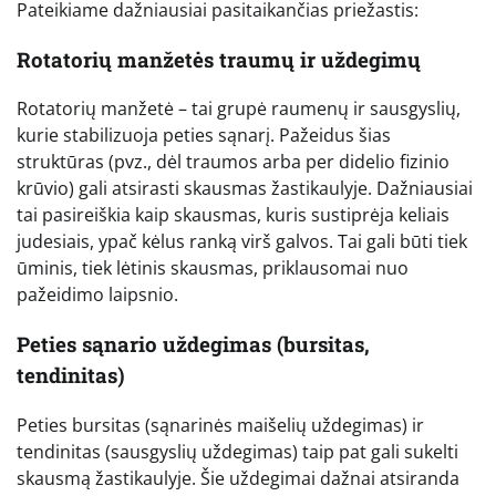
Pateikiame dažniausiai pasitaikančias priežastis:
Rotatorių manžetės traumų ir uždegimų
Rotatorių manžetė – tai grupė raumenų ir sausgyslių,
kurie stabilizuoja peties sąnarį. Pažeidus šias
struktūras (pvz., dėl traumos arba per didelio fizinio
krūvio) gali atsirasti skausmas žastikaulyje. Dažniausiai
tai pasireiškia kaip skausmas, kuris sustiprėja keliais
judesiais, ypač kėlus ranką virš galvos. Tai gali būti tiek
ūminis, tiek lėtinis skausmas, priklausomai nuo
pažeidimo laipsnio.
Peties sąnario uždegimas (bursitas,
tendinitas)
Peties bursitas (sąnarinės maišelių uždegimas) ir
tendinitas (sausgyslių uždegimas) taip pat gali sukelti
skausmą žastikaulyje. Šie uždegimai dažnai atsiranda