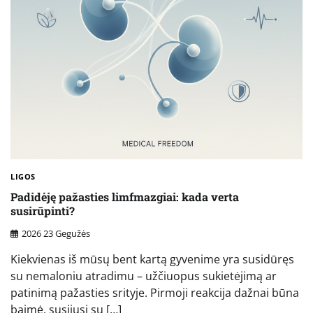
LIGOS
Padidėję pažasties limfmazgiai: kada verta
susirūpinti?
2026 23 Gegužės
Kiekvienas iš mūsų bent kartą gyvenime yra susidūręs
su nemaloniu atradimu – užčiuopus sukietėjimą ar
patinimą pažasties srityje. Pirmoji reakcija dažnai būna
baimė, susijusi su […]