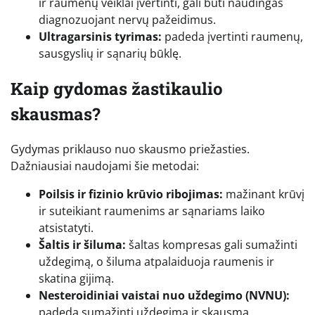
ir raumenų veiklai įvertinti, gali būti naudingas
diagnozuojant nervų pažeidimus.
Ultragarsinis tyrimas:
padeda įvertinti raumenų,
sausgyslių ir sąnarių būklę.
Kaip gydomas žastikaulio
skausmas?
Gydymas priklauso nuo skausmo priežasties.
Dažniausiai naudojami šie metodai:
Poilsis ir fizinio krūvio ribojimas:
mažinant krūvį
ir suteikiant raumenims ar sąnariams laiko
atsistatyti.
Šaltis ir šiluma:
šaltas kompresas gali sumažinti
uždegimą, o šiluma atpalaiduoja raumenis ir
skatina gijimą.
Nesteroidiniai vaistai nuo uždegimo (NVNU):
padeda sumažinti uždegimą ir skausmą.