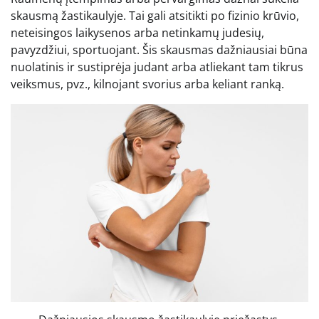
skausmą žastikaulyje. Tai gali atsitikti po fizinio krūvio,
neteisingos laikysenos arba netinkamų judesių,
pavyzdžiui, sportuojant. Šis skausmas dažniausiai būna
nuolatinis ir sustiprėja judant arba atliekant tam tikrus
veiksmus, pvz., kilnojant svorius arba keliant ranką.