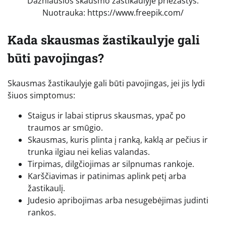
Dažniausios skausmo žastikaulyje priežastys.
Nuotrauka: https://www.freepik.com/
Kada skausmas žastikaulyje gali
būti pavojingas?
Skausmas žastikaulyje gali būti pavojingas, jei jis lydi
šiuos simptomus:
Staigus ir labai stiprus skausmas, ypač po
traumos ar smūgio.
Skausmas, kuris plinta į ranką, kaklą ar pečius ir
trunka ilgiau nei kelias valandas.
Tirpimas, dilgčiojimas ar silpnumas rankoje.
Karščiavimas ir patinimas aplink petį arba
žastikaulį.
Judesio apribojimas arba nesugebėjimas judinti
rankos.