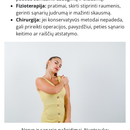
Fizioterapija:
pratimai, skirti stiprinti raumenis,
gerinti sąnarių judrumą ir mažinti skausmą.
Chirurgija:
jei konservatyvūs metodai nepadeda,
gali prireikti operacijos, pavyzdžiui, peties sąnario
keitimo ar raiščių atstatymo.
Nervo ir sąnario pažeidimai. Nuotrauka: