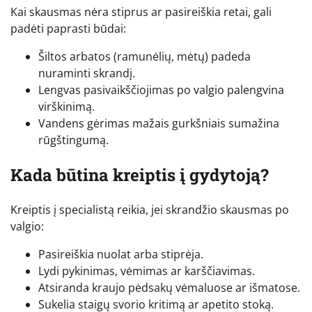
Kai skausmas nėra stiprus ar pasireiškia retai, gali
padėti paprasti būdai:
Šiltos arbatos (ramunėlių, mėtų) padeda
nuraminti skrandį.
Lengvas pasivaikščiojimas po valgio palengvina
virškinimą.
Vandens gėrimas mažais gurkšniais sumažina
rūgštingumą.
Kada būtina kreiptis į gydytoją?
Kreiptis į specialistą reikia, jei skrandžio skausmas po
valgio:
Pasireiškia nuolat arba stiprėja.
Lydi pykinimas, vėmimas ar karščiavimas.
Atsiranda kraujo pėdsakų vėmaluose ar išmatose.
Sukelia staigų svorio kritimą ar apetito stoką.