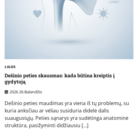
LIGOS
Dešinio peties skausmas: kada būtina kreiptis į
gydytoją
2026 26 Balandžio
Dešinio peties maudimas yra viena iš tų problemų, su
kuria anksčiau ar vėliau susiduria didelė dalis
suaugusiųjų. Peties sąnarys yra sudėtinga anatominė
struktūra, pasižyminti didžiausiu […]