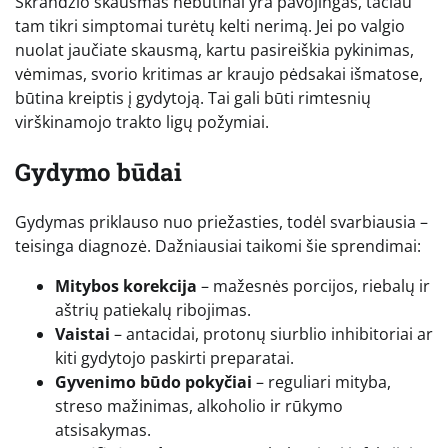
Skrandžio skausmas nebūtinai yra pavojingas, tačiau
tam tikri simptomai turėtų kelti nerimą. Jei po valgio
nuolat jaučiate skausmą, kartu pasireiškia pykinimas,
vėmimas, svorio kritimas ar kraujo pėdsakai išmatose,
būtina kreiptis į gydytoją. Tai gali būti rimtesnių
virškinamojo trakto ligų požymiai.
Gydymo būdai
Gydymas priklauso nuo priežasties, todėl svarbiausia –
teisinga diagnozė. Dažniausiai taikomi šie sprendimai:
Mitybos korekcija
– mažesnės porcijos, riebalų ir
aštrių patiekalų ribojimas.
Vaistai
– antacidai, protonų siurblio inhibitoriai ar
kiti gydytojo paskirti preparatai.
Gyvenimo būdo pokyčiai
– reguliari mityba,
streso mažinimas, alkoholio ir rūkymo
atsisakymas.