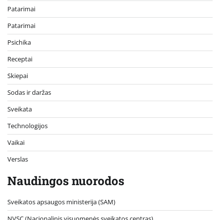
Patarimai
Patarimai
Psichika
Receptai
Skiepai
Sodas ir daržas
Sveikata
Technologijos
Vaikai
Verslas
Naudingos nuorodos
Sveikatos apsaugos ministerija (SAM)
NVSC (Nacionalinis visuomenės sveikatos centras)