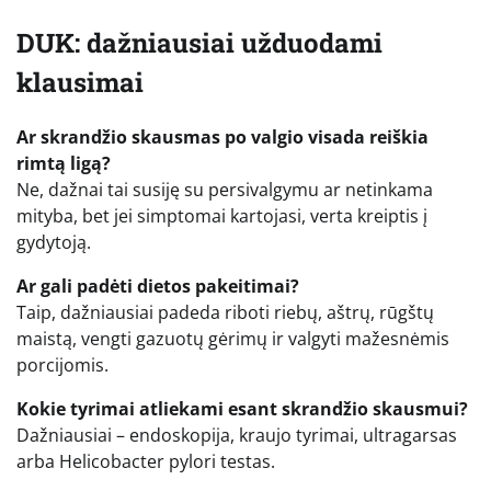
DUK: dažniausiai užduodami
klausimai
Ar skrandžio skausmas po valgio visada reiškia
rimtą ligą?
Ne, dažnai tai susiję su persivalgymu ar netinkama
mityba, bet jei simptomai kartojasi, verta kreiptis į
gydytoją.
Ar gali padėti dietos pakeitimai?
Taip, dažniausiai padeda riboti riebų, aštrų, rūgštų
maistą, vengti gazuotų gėrimų ir valgyti mažesnėmis
porcijomis.
Kokie tyrimai atliekami esant skrandžio skausmui?
Dažniausiai – endoskopija, kraujo tyrimai, ultragarsas
arba Helicobacter pylori testas.