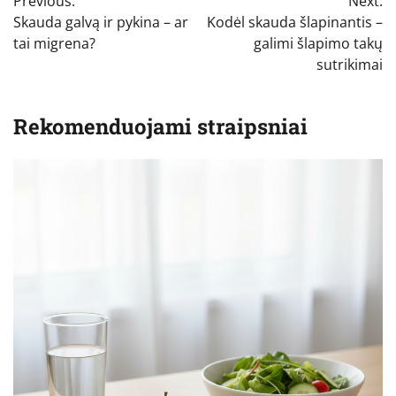
Previous:
Next:
tarp
Skauda galvą ir pykina – ar
Kodėl skauda šlapinantis –
įrašų
tai migrena?
galimi šlapimo takų
sutrikimai
Rekomenduojami straipsniai