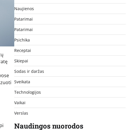
Naujienos
Patarimai
Patarimai
Psichika
Receptai
tų
Skiepai
ratę
Sodas ir daržas
yvose
Sveikata
izuoti
Technologijos
Vaikai
Verslas
Naudingos nuorodos
pi