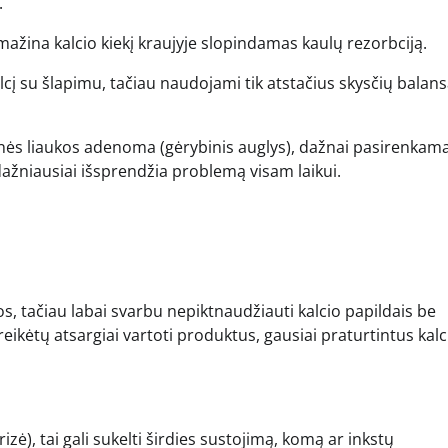
.
umažina kalcio kiekį kraujyje slopindamas kaulų rezorbciją.
lcį su šlapimu, tačiau naudojami tik atstačius skysčių balans
dinės liaukos adenoma (gėrybinis auglys), dažnai pasirenkam
dažniausiai išsprendžia problemą visam laikui.
s, tačiau labai svarbu nepiktnaudžiauti kalcio papildais be
 reikėtų atsargiai vartoti produktus, gausiai praturtintus kalci
rizė), tai gali sukelti širdies sustojimą, komą ar inkstų