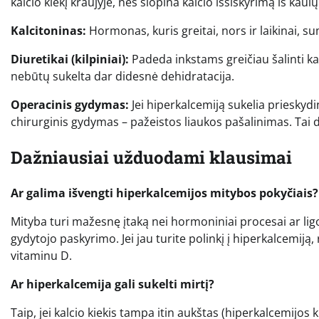
kalcio kiekį kraujyje, nes slopina kalcio išsiskyrimą iš kaulų
Kalcitoninas:
Hormonas, kuris greitai, nors ir laikinai, s
Diuretikai (kilpiniai):
Padeda inkstams greičiau šalinti ka
nebūtų sukelta dar didesnė dehidratacija.
Operacinis gydymas:
Jei hiperkalcemiją sukelia priesky
chirurginis gydymas – pažeistos liaukos pašalinimas. Tai 
Dažniausiai užduodami klausimai
Ar galima išvengti hiperkalcemijos mitybos pokyčiais?
Mityba turi mažesnę įtaką nei hormoniniai procesai ar ligo
gydytojo paskyrimo. Jei jau turite polinkį į hiperkalcemiją,
vitaminu D.
Ar hiperkalcemija gali sukelti mirtį?
Taip, jei kalcio kiekis tampa itin aukštas (hiperkalcemijos k