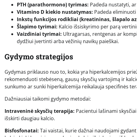
PTH (parathormono) tyrimas:
Padeda nustatyti, ar 
Vitamino D kiekio nustatymas:
Padeda eliminuoti 
Inkstų funkcijos rodikliai (kreatininas, šlapalo az
Šlapimo tyrimai:
Kalcio išsiskyrimo per parą vertin
Vaizdiniai tyrimai:
Ultragarsas, rentgenas ar kompiut
dydžiui įvertinti arba vėžinių navikų paieškai.
Gydymo strategijos
Gydymas priklauso nuo to, kokia yra hiperkalcemijos priežas
rekomenduoti stebėseną, gausų skysčių vartojimą ir kalcio
sunkumo ar sunki hiperkalcemija reikalauja specifinės ter
Dažniausiai taikomi gydymo metodai:
Intraveninė skysčių terapija:
Pacientui lašinami skysčiai 
išskirti daugiau kalcio.
Bisfosfonatai:
Tai vaistai, kurie dažnai naudojami gydant 