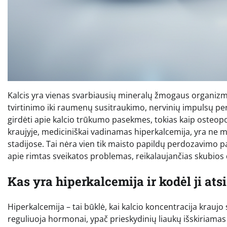
Kalcis yra vienas svarbiausių mineralų žmogaus organizme,
tvirtinimo iki raumenų susitraukimo, nervinių impulsų pe
girdėti apie kalcio trūkumo pasekmes, tokias kaip osteopo
kraujyje, mediciniškai vadinamas hiperkalcemija, yra ne 
stadijose. Tai nėra vien tik maisto papildų perdozavimo pas
apie rimtas sveikatos problemas, reikalaujančias skubios
Kas yra hiperkalcemija ir kodėl ji ats
Hiperkalcemija – tai būklė, kai kalcio koncentracija kraujo 
reguliuoja hormonai, ypač prieskydinių liaukų išskiriamas 