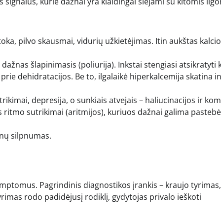
 signalus, kurie dažnai yra klaidingai siejami su kitomis ligo
ka, pilvo skausmai, vidurių užkietėjimas. Itin aukštas kalcio
 dažnas šlapinimasis (poliurija). Inkstai stengiasi atsikratyti 
 prie dehidratacijos. Be to, ilgalaikė hiperkalcemija skatina i
kimai, depresija, o sunkiais atvejais – haliucinacijos ir kom
es ritmo sutrikimai (aritmijos), kuriuos dažnai galima pastebė
nų silpnumas.
ptomus. Pagrindinis diagnostikos įrankis – kraujo tyrimas,
rimas rodo padidėjusį rodiklį, gydytojas privalo ieškoti