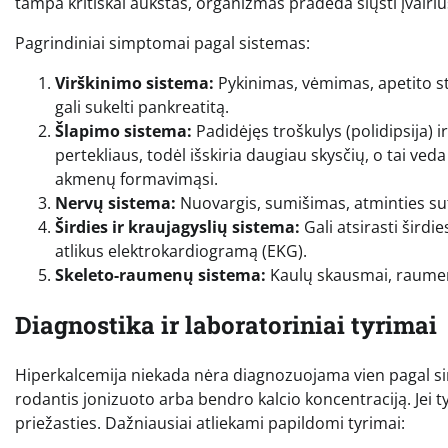
tampa kritiškai aukštas, organizmas pradeda siųsti įvairius
Pagrindiniai simptomai pagal sistemas:
Virškinimo sistema:
Pykinimas, vėmimas, apetito sto
gali sukelti pankreatitą.
Šlapimo sistema:
Padidėjęs troškulys (polidipsija) ir
pertekliaus, todėl išskiria daugiau skysčių, o tai veda
akmenų formavimąsi.
Nervų sistema:
Nuovargis, sumišimas, atminties sutri
Širdies ir kraujagyslių sistema:
Gali atsirasti širdi
atlikus elektrokardiogramą (EKG).
Skeleto-raumenų sistema:
Kaulų skausmai, raume
Diagnostika ir laboratoriniai tyrimai
Hiperkalcemija niekada nėra diagnozuojama vien pagal sim
rodantis jonizuoto arba bendro kalcio koncentraciją. Jei ty
priežasties. Dažniausiai atliekami papildomi tyrimai: