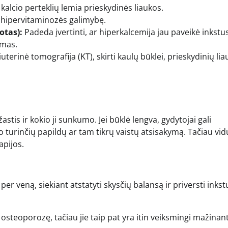
kalcio perteklių lemia prieskydinės liaukos.
hipervitaminozės galimybę.
otas):
Padeda įvertinti, ar hiperkalcemija jau paveikė inkstus
imas.
erinė tomografija (KT), skirti kaulų būklei, prieskydinių lia
tis ir kokio ji sunkumo. Jei būklė lengva, gydytojai gali
 turinčių papildų ar tam tikrų vaistų atsisakymą. Tačiau vid
apijos.
per veną, siekiant atstatyti skysčių balansą ir priversti inkst
osteoporozę, tačiau jie taip pat yra itin veiksmingi mažinan