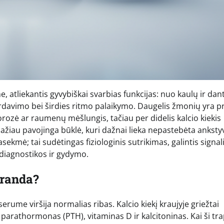
 atliekantis gyvybiškai svarbias funkcijas: nuo kaulų ir dan
rdavimo bei širdies ritmo palaikymo. Daugelis žmonių yra p
rozė ar raumenų mėšlungis, tačiau per didelis kalcio kiekis
mažiau pavojinga būklė, kuri dažnai lieka nepastebėta ankst
ekmė; tai sudėtingas fiziologinis sutrikimas, galintis signal
 diagnostikos ir gydymo.
iranda?
serume viršija normalias ribas. Kalcio kiekį kraujyje griežtai
parathormonas (PTH), vitaminas D ir kalcitoninas. Kai ši tra