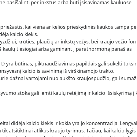
 ne pasišalinti per inkstus arba būti įsisavinamas kauluose.
 priežastis, kai viena ar kelios prieskydinės liaukos tampa p
ėja kalcio kiekis.
yzdžiui, krūties, plaučių ar inkstų vėžys, bei kraujo vėžio fo
mą iš kaulų tiesiogiai arba gaminant į parathormoną panašias
D yra būtinas, piktnaudžiavimas papildais gali sukelti toksin
ensyvesnį kalcio įsisavinimą iš virškinamojo trakto.
, kurie dažnai vartojami nuo aukšto kraujospūdžio, gali sumaži
ktyvumo stoka gali lemti kaulų retėjimą ir kalcio išsiskyrimą į 
tai didėja kalcio kiekis ir kokia yra jo koncentracija. Lengva
 tik atsitiktinai atlikus kraujo tyrimus. Tačiau, kai kalcio lygis