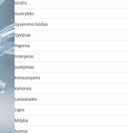
Grožis
Gudrybės
Gyvenimo būdas
Gyvūnai
Higiena
Interjeras
Judėjimas
Keliautojams
Kelionės
Laisvalaikis
Ligos
Mityba
Namai