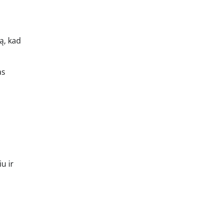
ą, kad
as
u ir