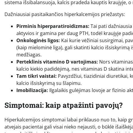
sistema išsibalansuoja, kalcis pradeda kauptis kraujyje, o
Dažniausiai pasitaikančios hiperkalcemijos priežastys:
Pirminis hiperparatiroidizmas:
Tai pati dažniausia
aktyvios ir gamina per daug PTH, todėl kraujyje padid
Onkologinės ligos:
Kai kurie vėžiniai susirgimai, pav
(kaip mielominė liga), gali skatinti kalcio išsiskyri
medžiagas.
Perteklinis vitamino D vartojimas:
Nors vitaminas 
kalcio kiekio padidėjimą, nes vitaminas D skatina int
Tam tikri vaistai:
Pavyzdžiui, tiazidiniai diuretikai
kalcio išsiskyrimą su šlapimu.
Imobilizacija:
Ilgalaikis gulėjimas lovoje ar fizinio a
Simptomai: kaip atpažinti pavojų?
Hiperkalcemijos simptomai labai priklauso nuo to, kaip grei
atvejais pacientai gali visai nieko nejausti, o būklė išaiškėja