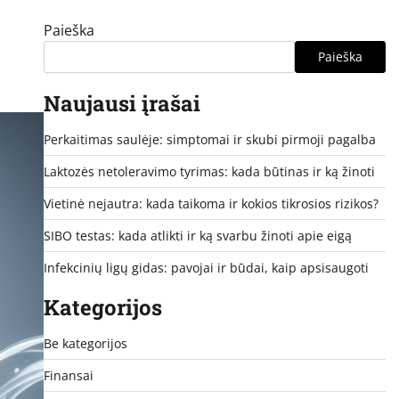
Paieška
Paieška
Naujausi įrašai
Perkaitimas saulėje: simptomai ir skubi pirmoji pagalba
Laktozės netoleravimo tyrimas: kada būtinas ir ką žinoti
Vietinė nejautra: kada taikoma ir kokios tikrosios rizikos?
SIBO testas: kada atlikti ir ką svarbu žinoti apie eigą
Infekcinių ligų gidas: pavojai ir būdai, kaip apsisaugoti
Kategorijos
Be kategorijos
Finansai