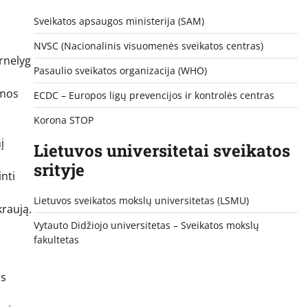
Sveikatos apsaugos ministerija (SAM)
NVSC (Nacionalinis visuomenės sveikatos centras)
ernelyg
Pasaulio sveikatos organizacija (WHO)
rmos
ECDC – Europos ligų prevencijos ir kontrolės centras
Korona STOP
į
Lietuvos universitetai sveikatos
srityje
nti
Lietuvos sveikatos mokslų universitetas (LSMU)
kraują.
Vytauto Didžiojo universitetas
– Sveikatos mokslų
fakultetas
is