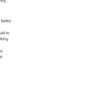
mis.
 kiekis
kalcio
nkstų
a.
ti