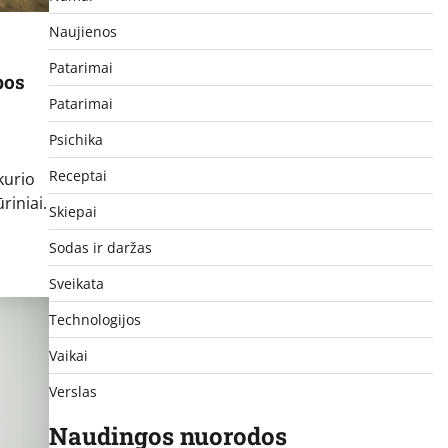
Naujienos
Patarimai
bos
Patarimai
Psichika
Receptai
kurio
riniai.
Skiepai
Sodas ir daržas
Sveikata
Technologijos
Vaikai
Verslas
Naudingos nuorodos