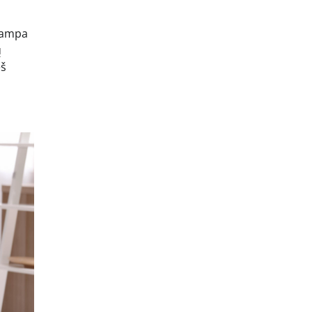
 tampa
ų
eš