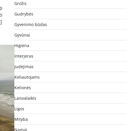
Grožis
ip
Gudrybės
ti
]
Gyvenimo būdas
Gyvūnai
Higiena
Interjeras
Judėjimas
Keliautojams
Kelionės
Laisvalaikis
Ligos
Mityba
Namai