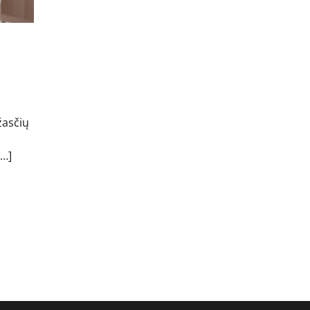
ežasčių
[…]