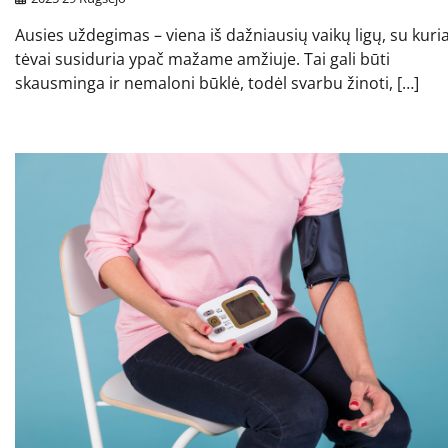
Ausies uždegimas – viena iš dažniausių vaikų ligų, su kuri
tėvai susiduria ypač mažame amžiuje. Tai gali būti
skausminga ir nemaloni būklė, todėl svarbu žinoti, […]