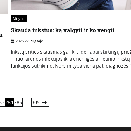
Mityba
Skauda inkstus: ką valgyti ir ko vengti
u
2025 27 Rugsėjo
Inkstų srities skausmas gali kilti dėl labai skirtingų pri
ę
– nuo laikinos infekcijos iki akmenligės ar lėtinio inkstų
funkcijos sutrikimo. Nors mityba viena pati diagnozės 
83
284
285
…
305