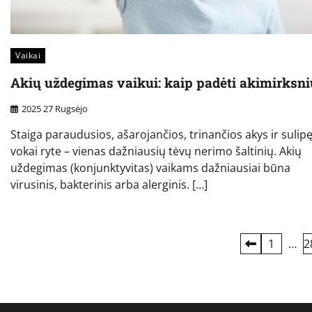
Vaikai
Akių uždegimas vaikui: kaip padėti akimirksni
2025 27 Rugsėjo
Staiga paraudusios, ašarojančios, trinančios akys ir sulip
vokai ryte – vienas dažniausių tėvų nerimo šaltinių. Akių
uždegimas (konjunktyvitas) vaikams dažniausiai būna
virusinis, bakterinis arba alerginis. […]
Įrašų
1
…
2
puslapiavimas