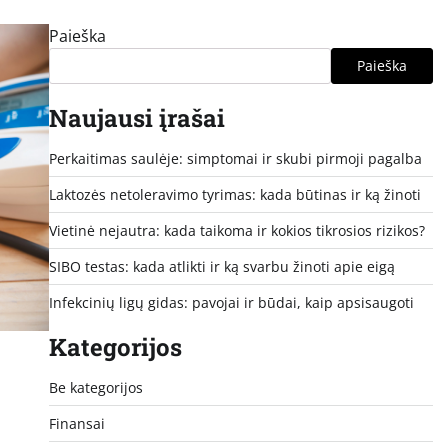
Paieška
Paieška
Naujausi įrašai
Perkaitimas saulėje: simptomai ir skubi pirmoji pagalba
Laktozės netoleravimo tyrimas: kada būtinas ir ką žinoti
Vietinė nejautra: kada taikoma ir kokios tikrosios rizikos?
SIBO testas: kada atlikti ir ką svarbu žinoti apie eigą
Infekcinių ligų gidas: pavojai ir būdai, kaip apsisaugoti
Kategorijos
Be kategorijos
Finansai