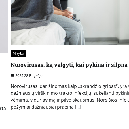
Mityba
Norovirusas: ką valgyti, kai pykina ir silpna
2025 28 Rugsėjo
Norovirusas, dar žinomas kaip „skrandžio gripas“, yra 
dažniausių virškinimo trakto infekcijų, sukelianti pykin
vėmimą, viduriavimą ir pilvo skausmus. Nors šios infek
požymiai dažniausiai praeina […]
rtą