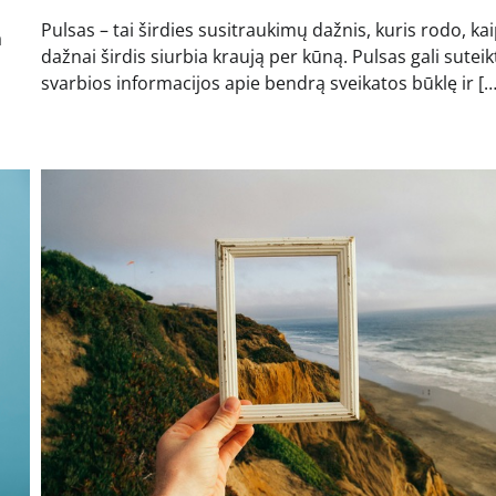
Pulsas – tai širdies susitraukimų dažnis, kuris rodo, ka
a
dažnai širdis siurbia kraują per kūną. Pulsas gali suteik
svarbios informacijos apie bendrą sveikatos būklę ir […