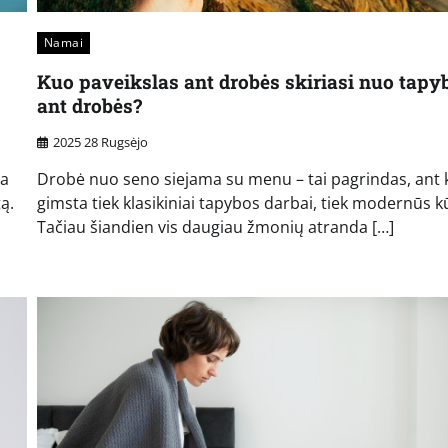
Namai
Kuo paveikslas ant drobės skiriasi nuo tapy
ant drobės?
2025 28 Rugsėjo
ia
Drobė nuo seno siejama su menu – tai pagrindas, ant 
tą.
gimsta tiek klasikiniai tapybos darbai, tiek modernūs kū
Tačiau šiandien vis daugiau žmonių atranda […]