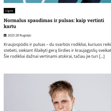
Ligos
Normalus spaudimas ir pulsas: kaip vertinti
kartu
2025 28 Rugsėjo
Kraujospūdis ir pulsas – du svarbūs rodikliai, kuriuos reik
stebėti, siekiant išlaikyti gerą širdies ir kraujagyslių sveika
Šie rodikliai dažnai vertinami atskirai, tačiau jie turi […]