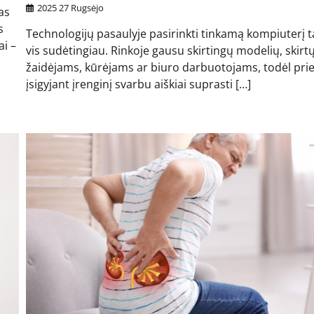
2025 27 Rugsėjo
as
s
Technologijų pasaulyje pasirinkti tinkamą kompiuterį
ai –
vis sudėtingiau. Rinkoje gausu skirtingų modelių, skirt
žaidėjams, kūrėjams ar biuro darbuotojams, todėl pri
įsigyjant įrenginį svarbu aiškiai suprasti […]