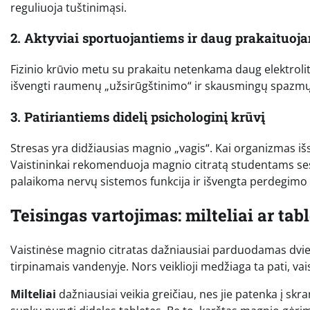
reguliuoja tuštinimąsi.
2. Aktyviai sportuojantiems ir daug prakaituoj
Fizinio krūvio metu su prakaitu netenkama daug elektroli
išvengti raumenų „užsirūgštinimo“ ir skausmingų spazmų
3. Patiriantiems didelį psichologinį krūvį
Stresas yra didžiausias magnio „vagis“. Kai organizmas iš
Vaistininkai rekomenduoja magnio citratą studentams ses
palaikoma nervų sistemos funkcija ir išvengta perdegimo
Teisingas vartojimas: milteliai ar tab
Vaistinėse magnio citratas dažniausiai parduodamas dviem 
tirpinamais vandenyje. Nors veiklioji medžiaga ta pati, va
Milteliai
dažniausiai veikia greičiau, nes jie patenka į skr