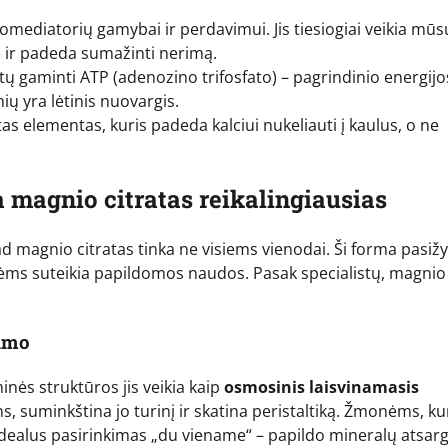
mediatorių gamybai ir perdavimui. Jis tiesiogiai veikia mūs
ę ir padeda sumažinti nerimą.
 gaminti ATP (adenozino trifosfato) – pagrindinio energijo
ų yra lėtinis nuovargis.
tas elementas, kuris padeda kalciui nukeliauti į kaulus, o ne
 magnio citratas reikalingiausias
ad magnio citratas tinka ne visiems vienodai. Ši forma pasiž
ėms suteikia papildomos naudos. Pasak specialistų, magnio
jimo
inės struktūros jis veikia kaip
osmosinis laisvinamasis
ens, suminkština jo turinį ir skatina peristaltiką. Žmonėms, ku
a idealus pasirinkimas „du viename“ – papildo mineralų atsarg