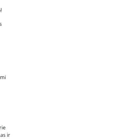
ų
s
ymi
rie
as ir