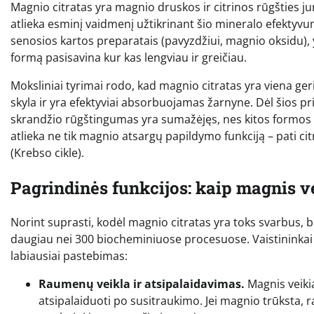
Magnio citratas yra magnio druskos ir citrinos rūgšties jung
atlieka esminį vaidmenį užtikrinant šio mineralo efektyvu
senosios kartos preparatais (pavyzdžiui, magnio oksidu), 
formą pasisavina kur kas lengviau ir greičiau.
Moksliniai tyrimai rodo, kad magnio citratas yra viena geri
skyla ir yra efektyviai absorbuojamas žarnyne. Dėl šios
skrandžio rūgštingumas yra sumažėjęs, nes kitos formos tok
atlieka ne tik magnio atsargų papildymo funkciją – pati ci
(Krebso cikle).
Pagrindinės funkcijos: kaip magnis 
Norint suprasti, kodėl magnio citratas yra toks svarbus, b
daugiau nei 300 biocheminiuose procesuose. Vaistininkai išs
labiausiai pastebimas:
Raumenų veikla ir atsipalaidavimas.
Magnis veiki
atsipalaiduoti po susitraukimo. Jei magnio trūksta, 