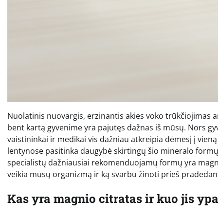
Nuolatinis nuovargis, erzinantis akies voko trūkčiojimas ar
bent kartą gyvenime yra pajutęs dažnas iš mūsų. Nors gyve
vaistininkai ir medikai vis dažniau atkreipia dėmesį į vien
lentynose pasitinka daugybė skirtingų šio mineralo formų: o
specialistų dažniausiai rekomenduojamų formų yra magnio 
veikia mūsų organizmą ir ką svarbu žinoti prieš pradedant
Kas yra magnio citratas ir kuo jis yp