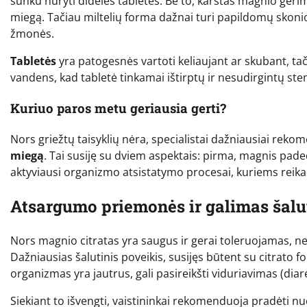
sunku nuryti dideles tabletes. Be to, karštas magnio gėrima
miegą. Tačiau miltelių forma dažnai turi papildomų skonio st
žmonės.
Tabletės
yra patogesnės vartoti keliaujant ar skubant, tač
vandens, kad tabletė tinkamai ištirptų ir nesudirgintų ste
Kuriuo paros metu geriausia gerti?
Nors griežtų taisyklių nėra, specialistai dažniausiai rek
miegą
. Tai susiję su dviem aspektais: pirma, magnis pade
aktyviausi organizmo atsistatymo procesai, kuriems reikal
Atsargumo priemonės ir galimas šalu
Nors magnio citratas yra saugus ir gerai toleruojamas, ne
Dažniausias šalutinis poveikis, susijęs būtent su citrato f
organizmas yra jautrus, gali pasireikšti viduriavimas (diar
Siekiant to išvengti, vaistininkai rekomenduoja pradėti nu