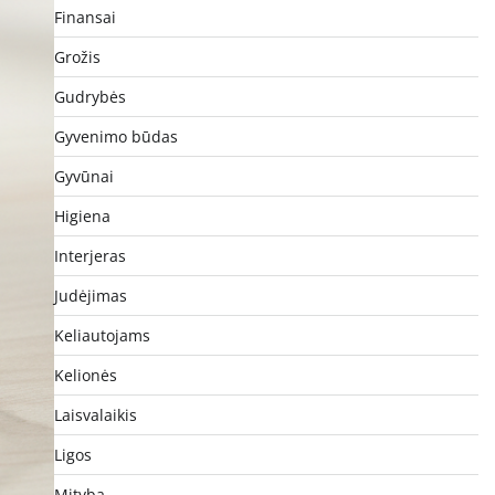
Finansai
Grožis
Gudrybės
Gyvenimo būdas
Gyvūnai
Higiena
Interjeras
Judėjimas
Keliautojams
Kelionės
Laisvalaikis
Ligos
Mityba