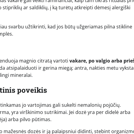
s vakare gali veikti raminančiai, kaip tam tikras ritualas pr
ipriklių ar saldiklių, į ką turėtų atkreipti dėmesį alergiški
iau svarbu užtikrinti, kad jos būtų užgeriamas pilna stikline
mplės.
omenduoja magnio citratą vartoti
vakare, po valgio arba prie
da atsipalaiduoti ir gerina miegą; antra, nakties metu vyksta
ingi mineralai.
tinis poveikis
tinkamas jo vartojimas gali sukelti nemalonių pojūčių.
orma, yra virškinimo sutrikimai. Jei dozė yra per didelė arba
ėja) arba pilvo pūtimas.
o mažesnės dozės ir ją palaipsniui didinti, stebint organizm