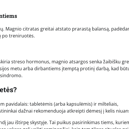
antiems
tų. Magnio citratas greitai atstato prarastą balansą, padėd
 po treniruotės.
skiria streso hormonus, magnio atsargos senka žaibišku grei
ijos metu arba dirbantiems įtemptą protinį darbą, kad būt
 sindromo.
letės?
pavidalais: tabletėmis (arba kapsulėmis) ir milteliais,
istininkai dažnai rekomenduoja atkreipti dėmesį į kelis niuan
andį jau ištirpę skystyje. Tai puikus pasirinkimas tiems, kurie