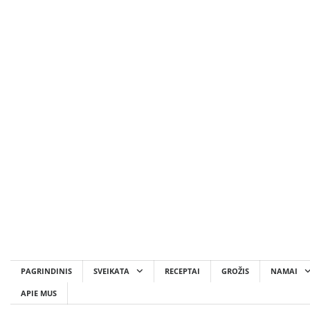
Skip
to
content
PAGRINDINIS
SVEIKATA
RECEPTAI
GROŽIS
NAMAI
APIE MUS