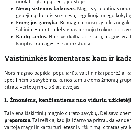
nuolatinį įtampą pečių juostoje.
Nervų sistemos balansas.
Magnis yra būtinas neuro
gebėjimą dorotis su stresu, reguliuoja miego kokyb
Energijos gamyba.
Be magnio mūsų ląstelės negalėtų
šaltinio. Būtent todėl vienas pirmųjų trūkumo požymi
Kaulų tankis.
Nors visi kalba apie kalcį, magnis yra 
kauptis kraujagyslėse ar inkstuose.
Vaistininkės komentaras: kam ir kada
Nors magnio papildai populiarūs, vaistininkai pabrėžia, k
specifinėmis savybėmis, kurios tam tikroms žmonių grup
citratą vertėtų rinktis šiais atvejais:
1. Žmonėms, kenčiantiems nuo vidurių užkietė
Tai viena išskirtinių magnio citrato savybių. Dėl savo chem
preparatas
. Tai reiškia, kad jis į žarnyną pritraukia vand
vartoja magnį ir kartu turi lėtesnį virškinimą, citratas yr