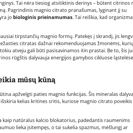
inys. Tai nėra tiesiog atsitiktinis derinys – būtent citrinos 
mą. Pagrindinis magnio citrato pranašumas, lyginant jį su
yra jo
biologinis prieinamumas
. Tai reiškia, kad organizma
ausiai tirpstančių magnio formų. Patekęs į skrandį, jis lengv
 priežasties citratas dažnai rekomenduojamas žmonėms, kuri
iu atveju gali būti pasisavinamos itin prastai. Be to, šis j
trinos rūgštis dalyvauja energijos gamybos cikluose ląstelės
veikia mūsų kūną
ūtina apžvelgti paties magnio funkcijas. Šis mineralas dalyv
kiria kelias kritines sritis, kuriose magnio citrato poveikis
a kaip natūralus kalcio blokatorius, padedantis raumenims
raumuo lieka įsitempęs, o tai sukelia spazmus, mėšlungį ar