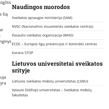
rūgštis
Naudingos nuorodos
s šią
Sveikatos apsaugos ministerija (SAM)
NVSC (Nacionalinis visuomenės sveikatos centras)
ai
ų
Pasaulio sveikatos organizacija (WHO)
unginys
ECDC – Europos ligų prevencijos ir kontrolės centras
e
Korona STOP
Lietuvos universitetai sveikatos
srityje
auja
Lietuvos sveikatos mokslų universitetas (LSMU)
 yra
Vytauto Didžiojo universitetas
– Sveikatos mokslų
fakultetas