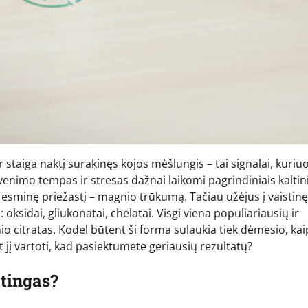
 staiga naktį surakinęs kojos mėšlungis – tai signalai, kuriu
nimo tempas ir stresas dažnai laikomi pagrindiniais kaltini
ą esminę priežastį – magnio trūkumą. Tačiau užėjus į vaistinę
ksidai, gliukonatai, chelatai. Visgi viena populiariausių ir
citratas. Kodėl būtent ši forma sulaukia tiek dėmesio, kaip
 jį vartoti, kad pasiektumėte geriausių rezultatų?
atingas?