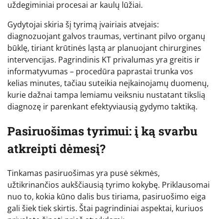
uždegiminiai procesai ar kaulų lūžiai.
Gydytojai skiria šį tyrimą įvairiais atvejais:
diagnozuojant galvos traumas, vertinant pilvo organų
būklę, tiriant krūtinės ląstą ar planuojant chirurgines
intervencijas. Pagrindinis KT privalumas yra greitis ir
informatyvumas – procedūra paprastai trunka vos
kelias minutes, tačiau suteikia neįkainojamų duomenų,
kurie dažnai tampa lemiamu veiksniu nustatant tikslią
diagnozę ir parenkant efektyviausią gydymo taktiką.
Pasiruošimas tyrimui: į ką svarbu
atkreipti dėmesį?
Tinkamas pasiruošimas yra pusė sėkmės,
užtikrinančios aukščiausią tyrimo kokybę. Priklausomai
nuo to, kokia kūno dalis bus tiriama, pasiruošimo eiga
gali šiek tiek skirtis. Štai pagrindiniai aspektai, kuriuos