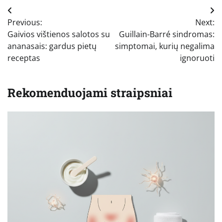
Navigacija
Previous:
Next:
tarp
Gaivios vištienos salotos su
Guillain-Barré sindromas:
įrašų
ananasais: gardus pietų
simptomai, kurių negalima
receptas
ignoruoti
Rekomenduojami straipsniai