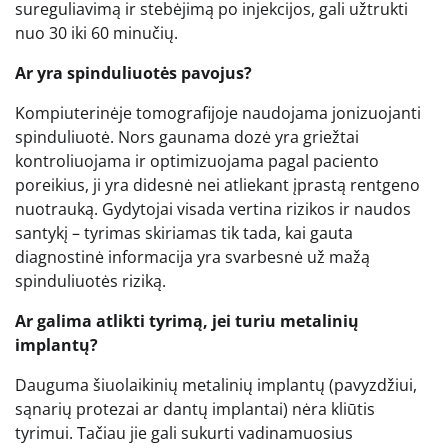
sureguliavimą ir stebėjimą po injekcijos, gali užtrukti
nuo 30 iki 60 minučių.
Ar yra spinduliuotės pavojus?
Kompiuterinėje tomografijoje naudojama jonizuojanti
spinduliuotė. Nors gaunama dozė yra griežtai
kontroliuojama ir optimizuojama pagal paciento
poreikius, ji yra didesnė nei atliekant įprastą rentgeno
nuotrauką. Gydytojai visada vertina rizikos ir naudos
santykį – tyrimas skiriamas tik tada, kai gauta
diagnostinė informacija yra svarbesnė už mažą
spinduliuotės riziką.
Ar galima atlikti tyrimą, jei turiu metalinių
implantų?
Dauguma šiuolaikinių metalinių implantų (pavyzdžiui,
sąnarių protezai ar dantų implantai) nėra kliūtis
tyrimui. Tačiau jie gali sukurti vadinamuosius