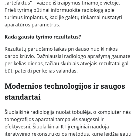
„artefaktus” – vaizdo iškraipymus tiriamoje vietoje.
Prieš tyrimą būtinai informuokite radiologą apie
turimus implantus, kad jie galėtų tinkamai nustatyti
aparatūros parametrus.
Kada gausiu tyrimo rezultatus?
Rezultatų paruošimo laikas priklauso nuo klinikos
darbo krūvio. Dažniausiai radiologo aprašymą gaunate
per kelias dienas, tačiau skubiais atvejais rezultatai gali
būti pateikti per kelias valandas.
Modernios technologijos ir saugos
standartai
Šiuolaikinė radiologija nuolat tobulėja, o kompiuterinės
tomografijos aparatai tampa vis saugesni ir
efektyvesni. Šiuolaikiniai KT įrenginiai naudoja
iteratyvinio rekonstrukcijos metodus, kurie leidžia gauti