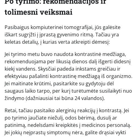
Po tyrimo: rekomendacijos ir
tolimesni veiksmai
Pasibaigus kompiuterinei tomografijai, jūs galėsite
iškart sugrįžti į įprastą gyvenimo ritmą. Tačiau yra
keletas detalių, į kurias verta atkreipti dėmesį:
Jei tyrimo metu buvo naudota kontrastinė medžiaga,
rekomenduojama per likusią dienos dalį išgerti didesnį
kiekį vandens. Skysčiai padeda inkstams greičiau ir
efektyviau pašalinti kontrastinę medžiagą iš organizmo.
Jei maitinate krūtimi, pasitarkite su gydytoju dėl
saugaus laiko tarpo, per kurį turėtumėte susilaikyti nuo
žindymo (dažniausiai tai būna 24 valandos).
Retai, tačiau pasitaiko alerginių reakcijų į kontrastą. Jei
po tyrimo jaučiate niežulį, odos bėrimą, dusulį ar
patinimą, nedelsdami kreipkitės į medicinos personalą.
Jei jokių neįprastų simptomų nėra, galite drąsiai vykti