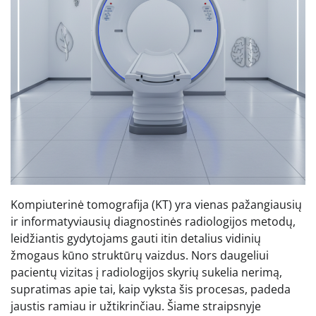
Kompiuterinė tomografija (KT) yra vienas pažangiausių
ir informatyviausių diagnostinės radiologijos metodų,
leidžiantis gydytojams gauti itin detalius vidinių
žmogaus kūno struktūrų vaizdus. Nors daugeliui
pacientų vizitas į radiologijos skyrių sukelia nerimą,
supratimas apie tai, kaip vyksta šis procesas, padeda
jaustis ramiau ir užtikrinčiau. Šiame straipsnyje