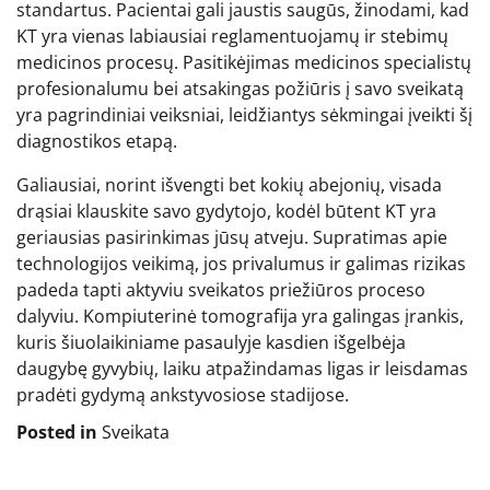
standartus. Pacientai gali jaustis saugūs, žinodami, kad
KT yra vienas labiausiai reglamentuojamų ir stebimų
medicinos procesų. Pasitikėjimas medicinos specialistų
profesionalumu bei atsakingas požiūris į savo sveikatą
yra pagrindiniai veiksniai, leidžiantys sėkmingai įveikti šį
diagnostikos etapą.
Galiausiai, norint išvengti bet kokių abejonių, visada
drąsiai klauskite savo gydytojo, kodėl būtent KT yra
geriausias pasirinkimas jūsų atveju. Supratimas apie
technologijos veikimą, jos privalumus ir galimas rizikas
padeda tapti aktyviu sveikatos priežiūros proceso
dalyviu. Kompiuterinė tomografija yra galingas įrankis,
kuris šiuolaikiniame pasaulyje kasdien išgelbėja
daugybę gyvybių, laiku atpažindamas ligas ir leisdamas
pradėti gydymą ankstyvosiose stadijose.
Posted in
Sveikata