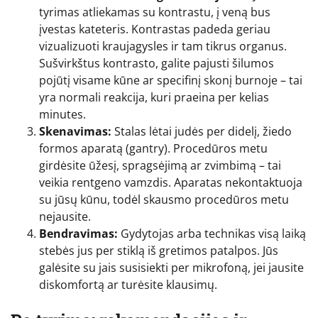
tyrimas atliekamas su kontrastu, į veną bus
įvestas kateteris. Kontrastas padeda geriau
vizualizuoti kraujagysles ir tam tikrus organus.
Sušvirkštus kontrasto, galite pajusti šilumos
pojūtį visame kūne ar specifinį skonį burnoje – tai
yra normali reakcija, kuri praeina per kelias
minutes.
Skenavimas:
Stalas lėtai judės per didelį, žiedo
formos aparatą (gantry). Procedūros metu
girdėsite ūžesį, spragsėjimą ar zvimbimą – tai
veikia rentgeno vamzdis. Aparatas nekontaktuoja
su jūsų kūnu, todėl skausmo procedūros metu
nejausite.
Bendravimas:
Gydytojas arba technikas visą laiką
stebės jus per stiklą iš gretimos patalpos. Jūs
galėsite su jais susisiekti per mikrofoną, jei jausite
diskomfortą ar turėsite klausimų.