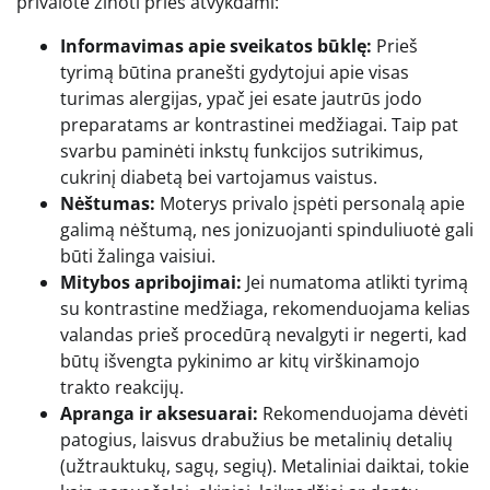
privalote žinoti prieš atvykdami:
Informavimas apie sveikatos būklę:
Prieš
tyrimą būtina pranešti gydytojui apie visas
turimas alergijas, ypač jei esate jautrūs jodo
preparatams ar kontrastinei medžiagai. Taip pat
svarbu paminėti inkstų funkcijos sutrikimus,
cukrinį diabetą bei vartojamus vaistus.
Nėštumas:
Moterys privalo įspėti personalą apie
galimą nėštumą, nes jonizuojanti spinduliuotė gali
būti žalinga vaisiui.
Mitybos apribojimai:
Jei numatoma atlikti tyrimą
su kontrastine medžiaga, rekomenduojama kelias
valandas prieš procedūrą nevalgyti ir negerti, kad
būtų išvengta pykinimo ar kitų virškinamojo
trakto reakcijų.
Apranga ir aksesuarai:
Rekomenduojama dėvėti
patogius, laisvus drabužius be metalinių detalių
(užtrauktukų, sagų, segių). Metaliniai daiktai, tokie