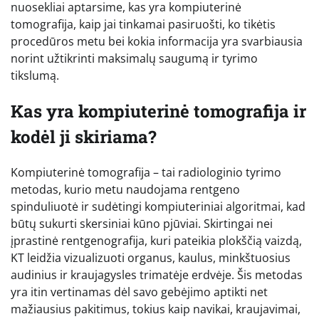
nuosekliai aptarsime, kas yra kompiuterinė
tomografija, kaip jai tinkamai pasiruošti, ko tikėtis
procedūros metu bei kokia informacija yra svarbiausia
norint užtikrinti maksimalų saugumą ir tyrimo
tikslumą.
Kas yra kompiuterinė tomografija ir
kodėl ji skiriama?
Kompiuterinė tomografija – tai radiologinio tyrimo
metodas, kurio metu naudojama rentgeno
spinduliuotė ir sudėtingi kompiuteriniai algoritmai, kad
būtų sukurti skersiniai kūno pjūviai. Skirtingai nei
įprastinė rentgenografija, kuri pateikia plokščią vaizdą,
KT leidžia vizualizuoti organus, kaulus, minkštuosius
audinius ir kraujagysles trimatėje erdvėje. Šis metodas
yra itin vertinamas dėl savo gebėjimo aptikti net
mažiausius pakitimus, tokius kaip navikai, kraujavimai,