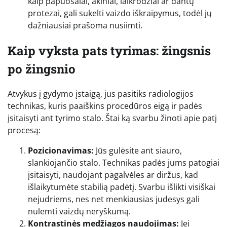
kaip papuošalai, akiniai, laikrodžiai ar dantų
protezai, gali sukelti vaizdo iškraipymus, todėl jų
dažniausiai prašoma nusiimti.
Kaip vyksta pats tyrimas: žingsnis
po žingsnio
Atvykus į gydymo įstaigą, jus pasitiks radiologijos
technikas, kuris paaiškins procedūros eigą ir padės
įsitaisyti ant tyrimo stalo. Štai ką svarbu žinoti apie patį
procesą:
Pozicionavimas:
Jūs gulėsite ant siauro,
slankiojančio stalo. Technikas padės jums patogiai
įsitaisyti, naudojant pagalvėles ar diržus, kad
išlaikytumėte stabilią padėtį. Svarbu išlikti visiškai
nejudriems, nes net menkiausias judesys gali
nulemti vaizdų neryškumą.
Kontrastinės medžiagos naudojimas:
Jei