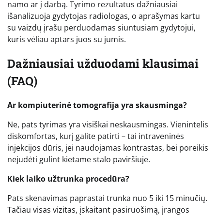
namo ar į darbą. Tyrimo rezultatus dažniausiai
išanalizuoja gydytojas radiologas, o aprašymas kartu
su vaizdų įrašu perduodamas siuntusiam gydytojui,
kuris vėliau aptars juos su jumis.
Dažniausiai užduodami klausimai
(FAQ)
Ar kompiuterinė tomografija yra skausminga?
Ne, pats tyrimas yra visiškai neskausmingas. Vienintelis
diskomfortas, kurį galite patirti – tai intraveninės
injekcijos dūris, jei naudojamas kontrastas, bei poreikis
nejudėti gulint kietame stalo paviršiuje.
Kiek laiko užtrunka procedūra?
Pats skenavimas paprastai trunka nuo 5 iki 15 minučių.
Tačiau visas vizitas, įskaitant pasiruošimą, įrangos