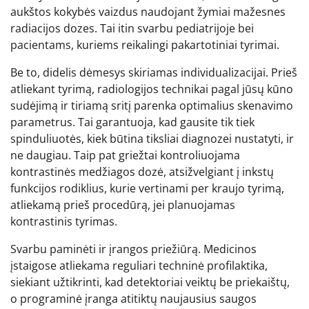
aukštos kokybės vaizdus naudojant žymiai mažesnes
radiacijos dozes. Tai itin svarbu pediatrijoje bei
pacientams, kuriems reikalingi pakartotiniai tyrimai.
Be to, didelis dėmesys skiriamas individualizacijai. Prieš
atliekant tyrimą, radiologijos technikai pagal jūsų kūno
sudėjimą ir tiriamą sritį parenka optimalius skenavimo
parametrus. Tai garantuoja, kad gausite tik tiek
spinduliuotės, kiek būtina tiksliai diagnozei nustatyti, ir
ne daugiau. Taip pat griežtai kontroliuojama
kontrastinės medžiagos dozė, atsižvelgiant į inkstų
funkcijos rodiklius, kurie vertinami per kraujo tyrimą,
atliekamą prieš procedūrą, jei planuojamas
kontrastinis tyrimas.
Svarbu paminėti ir įrangos priežiūrą. Medicinos
įstaigose atliekama reguliari techninė profilaktika,
siekiant užtikrinti, kad detektoriai veiktų be priekaištų,
o programinė įranga atitiktų naujausius saugos