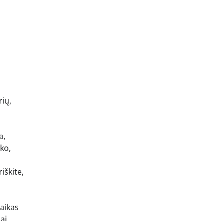
rių,
a,
iko,
iškite,
laikas
ai