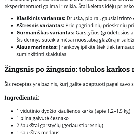
eksperimentuoti galima ir reikia. Štai keletas idėjų priesk
Klasikinis variantas:
Druska, pipirai, gausiai trinto
Aštresnis variantas:
Prie pagrindinių prieskonių pri
Gurmaniškas variantas:
Garstyčios (grūdėtosios a
Šis derinys suteikia mėsai nuostabią glazūrą ir saldž
Alaus marinatas:
Į rankovę įpilkite šiek tiek tamsa
suminkštinti skaidulas.
Žingsnis po žingsnio: tobulos karkos 
Šis receptas yra bazinis, kurį galite adaptuoti pagal savo
Ingredientai:
1 vidutinio dydžio kiaulienos karka (apie 1.2–1.5 kg)
1 pilna galvutė česnako
2 šaukštai garstyčių (geriau stipresnių)
1 šaukštas medaus