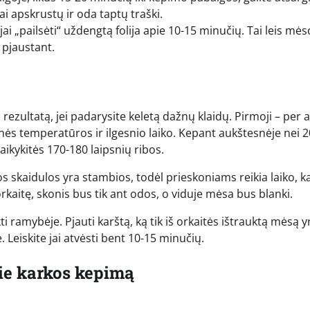
ai apskrustų ir oda taptų traški.
 jai „pailsėti“ uždengtą folija apie 10-15 minučių. Tai leis mės
ė pjaustant.
rezultatą, jei padarysite keletą dažnų klaidų. Pirmoji – per 
nės temperatūros ir ilgesnio laiko. Kepant aukštesnėje nei 
aikykitės 170-180 laipsnių ribos.
skaidulos yra stambios, todėl prieskoniams reikia laiko, ka
 į orkaitę, skonis bus tik ant odos, o viduje mėsa bus blanki.
ti ramybėje. Pjauti karštą, ką tik iš orkaitės ištrauktą mėsą y
. Leiskite jai atvėsti bent 10-15 minučių.
ie karkos kepimą