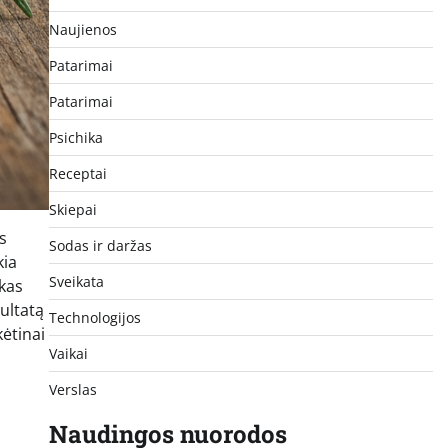
Naujienos
Patarimai
Patarimai
Psichika
Receptai
Skiepai
s
Sodas ir daržas
kia
Sveikata
skas
ultatą
Technologijos
ėtinai
Vaikai
Verslas
Naudingos nuorodos