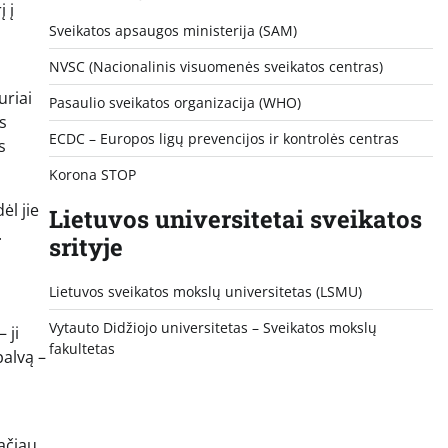
 į
Sveikatos apsaugos ministerija (SAM)
NVSC (Nacionalinis visuomenės sveikatos centras)
uriai
Pasaulio sveikatos organizacija (WHO)
ps
ECDC – Europos ligų prevencijos ir kontrolės centras
s
Korona STOP
ėl jie
Lietuvos universitetai sveikatos
.
srityje
Lietuvos sveikatos mokslų universitetas (LSMU)
Vytauto Didžiojo universitetas
– Sveikatos mokslų
 ji
fakultetas
palvą –
Tačiau