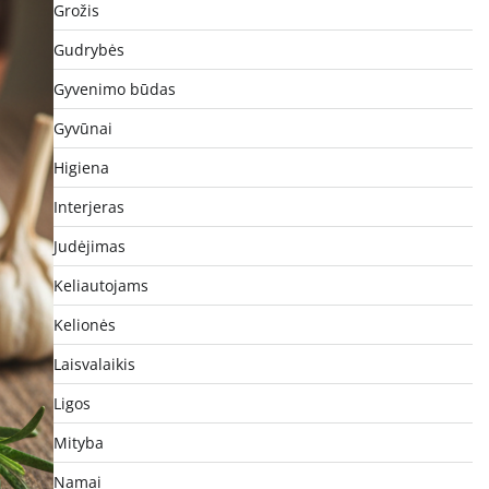
Grožis
Gudrybės
Gyvenimo būdas
Gyvūnai
Higiena
Interjeras
Judėjimas
Keliautojams
Kelionės
Laisvalaikis
Ligos
Mityba
Namai