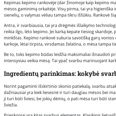
Kepimas kepimo rankovėje (dar žinomoje kaip kepimo maiša
mėsos gaminimą orkaitėje. Visų pirma, tai yra higieniška i
sienelių, o valymas vėliau tampa tikru iššūkiu. Rankovė šią 
Antra, ir svarbiausia, tai yra drėgmės išlaikymo technologi
reikia ilgo, lėto kepimo. Jei karką kepate tiesiog skardoje, pa
minkštas. Kepimo rankovė sukuria savotišką garų vonios ef
karkoje, lėtai tirpsta, virsdamas želatina, o mėsa tampa t
Be to, toks kepimo būdas leidžia maksimaliai išnaudoti pr
intensyviau veikia mėsą. Tai ypač svarbu marinuojant kark
Ingredientų parinkimas: kokybė svarb
Norint pagaminti išskirtinio skonio patiekalą, svarbu atsaki
dažniausiai yra kiek liesesnė ir turi daugiau mėsos bei ma
ji turi būti šviesi, be jokių dėmių, o pati mėsa turi būti st
šviežia.
Prieskoniai yra kitas svarbus elementas. Klasikinis lietuviš