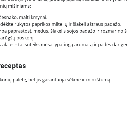
onių mišiniams:
 česnako, malti kmynai.
dėkite rūkytos paprikos miltelių ir šlakelį aštraus padažo.
rba paprastos), medus, šlakelis sojos padažo ir rozmarino š
iarūgštį poskonį.
us alaus – tai suteiks mėsai ypatingą aromatą ir padės dar ge
receptas
 skonių paletę, bet jis garantuoja sėkmę ir minkštumą.