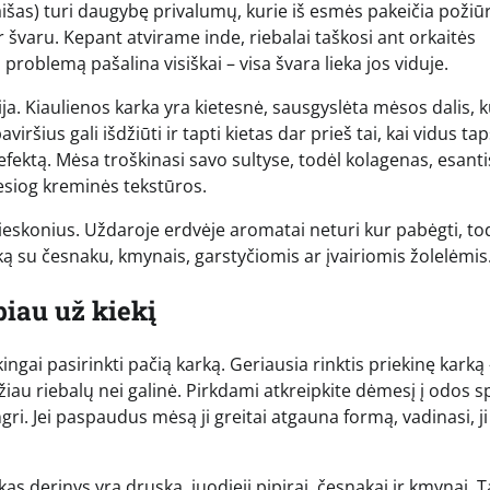
s) turi daugybę privalumų, kurie iš esmės pakeičia požiūrį
r švaru. Kepant atvirame inde, riebalai taškosi ant orkaitės
problemą pašalina visiškai – visa švara lieka jos viduje.
ja. Kiaulienos karka yra kietesnė, sausgyslėta mėsos dalis, k
viršius gali išdžiūti ir tapti kietas dar prieš tai, kai vidus ta
ektą. Mėsa troškinasi savo sultyse, todėl kolagenas, esanti
iesiog kreminės tekstūros.
ieskonius. Uždaroje erdvėje aromatai neturi kur pabėgti, tod
ą su česnaku, kmynais, garstyčiomis ar įvairiomis žolelėmis
iau už kiekį
ngai pasirinkti pačią karką. Geriausia rinktis priekinę karką –
žiau riebalų nei galinė. Pirkdami atkreipkite dėmesį į odos s
angri. Jei paspaudus mėsą ji greitai atgauna formą, vadinasi, ji
kas derinys yra druska, juodieji pipirai, česnakai ir kmynai. 