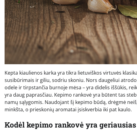
Kepta kiaulienos karka yra tikra lietuviškos virtuvės klasik
susibūrimais ir giliu, sodriu skoniu. Nors daugeliui atrodo
odele ir tirpstančia burnoje mėsa – yra didelis iššūkis, reik
yra daug paprasčiau. Kepimo rankovė yra būtent tas stebuk
namų sąlygomis. Naudojant šį kepimo būdą, drėgmė neišgar
minkšta, o prieskonių aromatai įsiskverbia iki pat kaulo.
Kodėl kepimo rankovė yra geriausias