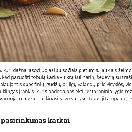
a, kuri dažnai asocijuojasi su sočiais pietumis, jaukiais šeimo
, kad paruošti tobulą karką – tikrą kulinarinį šedevrą su traš
alaujantis specifinių įgūdžių ar ilgų valandų prie viryklės, vi
lingas įrankis, kuris padeda pasiekti restoraninio lygio rez
uoja, o mėsa troškinasi savo sultyse, todėl ji tampa neįtik
 pasirinkimas karkai