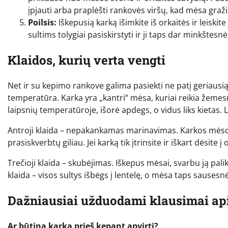
įpjauti arba praplėšti rankovės viršų, kad mėsa graži
Poilsis:
Iškepusią karką išimkite iš orkaitės ir leiskite
sultims tolygiai pasiskirstyti ir ji taps dar minkštesn
Klaidos, kurių verta vengti
Net ir su kepimo rankove galima pasiekti ne patį geriausią 
temperatūra. Karka yra „kantri“ mėsa, kuriai reikia žemes
laipsnių temperatūroje, išorė apdegs, o vidus liks kietas. L
Antroji klaida – nepakankamas marinavimas. Karkos mėsos 
prasiskverbtų giliau. Jei karką tik įtrinsite ir iškart dėsite
Trečioji klaida – skubėjimas. Iškepus mėsai, svarbu ją palik
klaida – visos sultys išbėgs į lentelę, o mėsa taps sausesnė
Dažniausiai užduodami klausimai ap
Ar būtina karką prieš kepant apvirti?