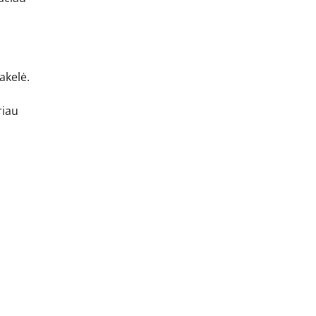
akelė.
riau