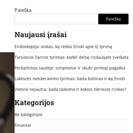
Paieška
Paieška
Naujausi įrašai
Endoskopija: viskas, ką reikia žinoti apie šį tyrimą
Tiesiosios žarnos tyrimas: kodėl delsę rizikuojate sveikata
Perkaitimas saulėje: simptomai ir skubi pirmoji pagalba
Laktozės netoleravimo tyrimas: kada būtinas ir ką žinoti
Vietinė nejautra: kada taikoma ir kokios tikrosios rizikos?
Kategorijos
Be kategorijos
Finansai