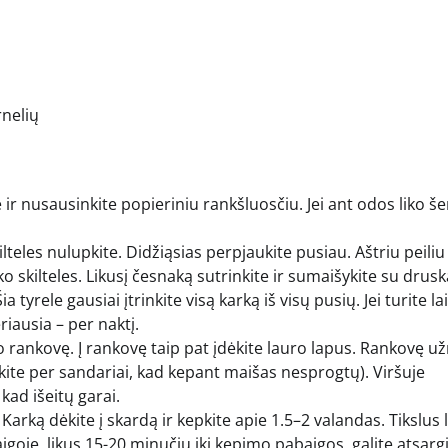
rnelių
ir nusausinkite popieriniu rankšluosčiu. Jei ant odos liko še
lteles nulupkite. Didžiąsias perpjaukite pusiau. Aštriu peiliu
ako skilteles. Likusį česnaką sutrinkite ir sumaišykite su drusk
 tyrele gausiai įtrinkite visą karką iš visų pusių. Jei turite la
riausia – per naktį.
 rankovę. Į rankovę taip pat įdėkite lauro lapus. Rankovę užr
riškite per sandariai, kad kepant maišas nesprogtų). Viršuje
kad išeitų garai.
. Karką dėkite į skardą ir kepkite apie 1.5–2 valandas. Tikslus 
goje, likus 15-20 minučių iki kepimo pabaigos, galite atsargi