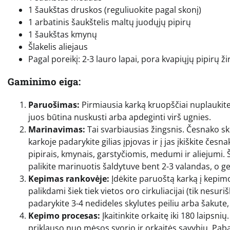
1 šaukštas druskos (reguliuokite pagal skonį)
1 arbatinis šaukštelis maltų juodųjų pipirų
1 šaukštas kmynų
Šlakelis aliejaus
Pagal poreikį: 2-3 lauro lapai, pora kvapiųjų pipirų ži
Gaminimo eiga:
Paruošimas:
Pirmiausia karką kruopščiai nuplaukite 
juos būtina nuskusti arba apdeginti virš ugnies.
Marinavimas:
Tai svarbiausias žingsnis. Česnako ski
karkoje padarykite gilias įpjovas ir į jas įkiškite česn
pipirais, kmynais, garstyčiomis, medumi ir aliejumi. Šia
palikite marinuotis šaldytuve bent 2-3 valandas, o ge
Kepimas rankovėje:
Įdėkite paruoštą karką į kepimo
palikdami šiek tiek vietos oro cirkuliacijai (tik nesu
padarykite 3-4 nedideles skylutes peiliu arba šakute, 
Kepimo procesas:
Įkaitinkite orkaitę iki 180 laipsnių
priklauso nuo mėsos svorio ir orkaitės savybių. Pabai