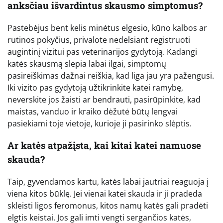
anksčiau išvardintus skausmo simptomus?
Pastebėjus bent kelis minėtus elgesio, kūno kalbos ar
rutinos pokyčius, privalote nedelsiant registruoti
augintinį vizitui pas veterinarijos gydytoją. Kadangi
katės skausmą slepia labai ilgai, simptomų
pasireiškimas dažnai reiškia, kad liga jau yra pažengusi.
Iki vizito pas gydytoją užtikrinkite katei ramybę,
neverskite jos žaisti ar bendrauti, pasirūpinkite, kad
maistas, vanduo ir kraiko dėžutė būtų lengvai
pasiekiami toje vietoje, kurioje ji pasirinko slėptis.
Ar katės atpažįsta, kai kitai katei namuose
skauda?
Taip, gyvendamos kartu, katės labai jautriai reaguoja į
viena kitos būklę. Jei vienai katei skauda ir ji pradeda
skleisti ligos feromonus, kitos namų katės gali pradėti
elgtis keistai. Jos gali imti vengti sergančios katės,