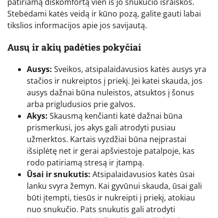
patiriamą diskomfortą vien iš jo snukučio išraiškos.
Stebėdami katės veidą ir kūno pozą, galite gauti labai
tikslios informacijos apie jos savijautą.
Ausų ir akių padėties pokyčiai
Ausys:
Sveikos, atsipalaidavusios katės ausys yra
stačios ir nukreiptos į priekį. Jei katei skauda, jos
ausys dažnai būna nuleistos, atsuktos į šonus
arba prigludusios prie galvos.
Akys:
Skausmą kenčianti katė dažnai būna
prismerkusi, jos akys gali atrodyti pusiau
užmerktos. Kartais vyzdžiai būna neįprastai
išsiplėtę net ir gerai apšviestoje patalpoje, kas
rodo patiriamą stresą ir įtampą.
Ūsai ir snukutis:
Atsipalaidavusios katės ūsai
lanku svyra žemyn. Kai gyvūnui skauda, ūsai gali
būti įtempti, tiesūs ir nukreipti į priekį, atokiau
nuo snukučio. Pats snukutis gali atrodyti