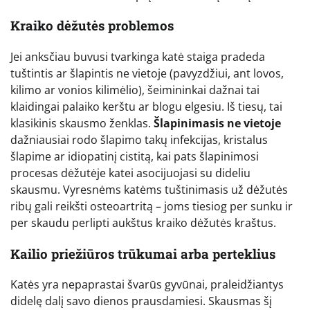
Kraiko dėžutės problemos
Jei anksčiau buvusi tvarkinga katė staiga pradeda
tuštintis ar šlapintis ne vietoje (pavyzdžiui, ant lovos,
kilimo ar vonios kilimėlio), šeimininkai dažnai tai
klaidingai palaiko kerštu ar blogu elgesiu. Iš tiesų, tai
klasikinis skausmo ženklas.
Šlapinimasis ne vietoje
dažniausiai rodo šlapimo takų infekcijas, kristalus
šlapime ar idiopatinį cistitą, kai pats šlapinimosi
procesas dėžutėje katei asocijuojasi su dideliu
skausmu. Vyresnėms katėms tuštinimasis už dėžutės
ribų gali reikšti osteoartritą – joms tiesiog per sunku ir
per skaudu perlipti aukštus kraiko dėžutės kraštus.
Kailio priežiūros trūkumai arba perteklius
Katės yra nepaprastai švarūs gyvūnai, praleidžiantys
didelę dalį savo dienos prausdamiesi. Skausmas šį