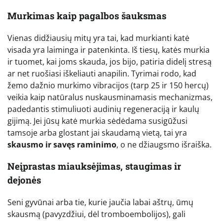
Murkimas kaip pagalbos šauksmas
Vienas didžiausių mitų yra tai, kad murkianti katė
visada yra laiminga ir patenkinta. Iš tiesų, katės murkia
ir tuomet, kai joms skauda, jos bijo, patiria didelį stresą
ar net ruošiasi iškeliauti anapilin. Tyrimai rodo, kad
žemo dažnio murkimo vibracijos (tarp 25 ir 150 hercų)
veikia kaip natūralus nuskausminamasis mechanizmas,
padedantis stimuliuoti audinių regeneraciją ir kaulų
gijimą. Jei jūsų katė murkia sėdėdama susigūžusi
tamsoje arba glostant jai skaudamą vietą, tai yra
skausmo ir savęs raminimo
, o ne džiaugsmo išraiška.
Neįprastas miauksėjimas, staugimas ir
dejonės
Seni gyvūnai arba tie, kurie jaučia labai aštrų, ūmų
skausmą (pavyzdžiui, dėl tromboembolijos), gali