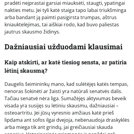
pradėti neįprastai garsiai miauksėti, staugti, ypatingai
nakties metu. Jei tyli katė staiga tapo labai triukšminga
arba bandant ją paimti pasigirsta trumpas, aštrus
kniauktelėjimas, tai aiškiai rodo, kad buvo paliestas
jautrus skausmo židinys.
Dažniausiai užduodami klausimai
Kaip atskirti, ar katė tiesiog sensta, ar patiria
lėtinį skausmą?
Daugelis šeimininkų mano, kad sulėtėjęs katės tempas,
nenoras šokinėti ar žaisti yra natūrali senatvės dalis.
Tačiau senatvė nėra liga. Sumažėjęs aktyvumas beveik
visada yra susijęs su lėtiniu skausmu, dažniausiai –
osteoartritu. Jei jūsų vyresnio amžiaus katė prieš
lipdama ant sofos ilgai dvejoja, nebenaudoja draskyklės
arba miega tik ant grindų, jai greičiausiai skauda