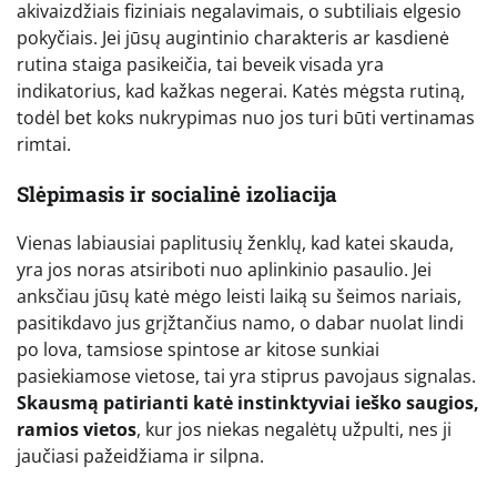
akivaizdžiais fiziniais negalavimais, o subtiliais elgesio
pokyčiais. Jei jūsų augintinio charakteris ar kasdienė
rutina staiga pasikeičia, tai beveik visada yra
indikatorius, kad kažkas negerai. Katės mėgsta rutiną,
todėl bet koks nukrypimas nuo jos turi būti vertinamas
rimtai.
Slėpimasis ir socialinė izoliacija
Vienas labiausiai paplitusių ženklų, kad katei skauda,
yra jos noras atsiriboti nuo aplinkinio pasaulio. Jei
anksčiau jūsų katė mėgo leisti laiką su šeimos nariais,
pasitikdavo jus grįžtančius namo, o dabar nuolat lindi
po lova, tamsiose spintose ar kitose sunkiai
pasiekiamose vietose, tai yra stiprus pavojaus signalas.
Skausmą patirianti katė instinktyviai ieško saugios,
ramios vietos
, kur jos niekas negalėtų užpulti, nes ji
jaučiasi pažeidžiama ir silpna.