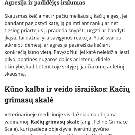
Agresija ir padidėjęs irzlumas
Skausmas keičia net ir pačių meiliausių kačių elgesį. Jei
bandant paglostyti katę, ją paimti ant rankų ar net
tiesiog priartėjus ji pradeda šnypšti, urgzti ar bandyti
įkąsti, tai dažnai yra savigynos reakcija. Ypač svarbu
atkreipti dėmesį, ar agresija pasireiškia liečiant
konkrečią kūno vietą. Pavyzdžiui, jei katė neleidžia liesti
pilvo, apatinės nugaros dalies ar letenų, didelė
tikimybė, kad būtent toje srityje ji jaučia ūmų ar lėtinį
skausmą.
Kūno kalba ir veido išraiškos: Kačių
grimasų skalė
Veterinarinėje medicinoje vis dažniau naudojama
vadinamoji
Kačių grimasų skalė
(angl. Feline Grimace
Scale), kuri padeda objektyviai įvertinti gyvūno