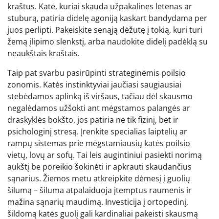
kraštus. Katė, kuriai skauda užpakalines letenas ar
stuburą, patiria didelę agoniją kaskart bandydama per
juos perlipti. Pakeiskite senąją dėžutę į tokią, kuri turi
žemą įlipimo slenkstį, arba naudokite didelį padėklą su
neaukštais kraštais.
Taip pat svarbu pasirūpinti strateginėmis poilsio
zonomis. Katės instinktyviai jaučiasi saugiausiai
stebėdamos aplinką iš viršaus, tačiau dėl skausmo
negalėdamos užšokti ant mėgstamos palangės ar
draskyklės bokšto, jos patiria ne tik fizinį, bet ir
psichologinį stresą. Įrenkite specialias laiptelių ar
rampų sistemas prie mėgstamiausių katės poilsio
vietų, lovų ar sofų. Tai leis augintiniui pasiekti norimą
aukštį be poreikio šokinėti ir apkrauti skaudančius
sąnarius. Žiemos metu atkreipkite dėmesį į guolių
šilumą – šiluma atpalaiduoja įtemptus raumenis ir
mažina sąnarių maudimą. Investicija į ortopedinį,
šildomą katės guolį gali kardinaliai pakeisti skausmą