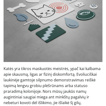
Katės yra tikros maskuotės meistrės, ypač kai kalbama
apie skausmą, ligas ar fizinį diskomfortą. Evoliuciškai
laukinėje gamtoje silpnumo demonstravimas reiškė
tapimą lengvu grobiu plėšrūnams arba statuso
praradimą kolonijoje. Nors mūsų jaukūs namų
augintiniai saugiai miega ant minkštų pagalvių ir
nebeturi kovoti dėl išlikimo, jie išlaikė šį gilų,