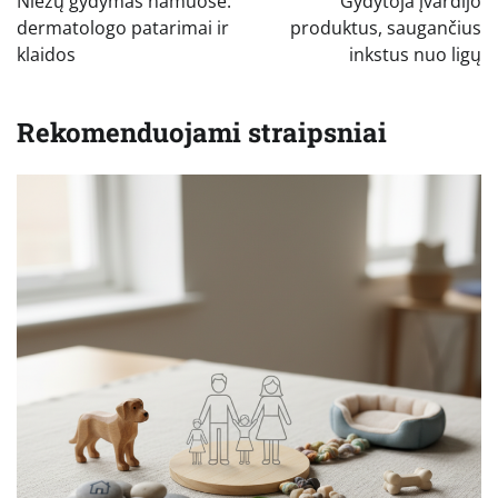
Niežų gydymas namuose:
Gydytoja įvardijo
įrašų
dermatologo patarimai ir
produktus, saugančius
klaidos
inkstus nuo ligų
Rekomenduojami straipsniai