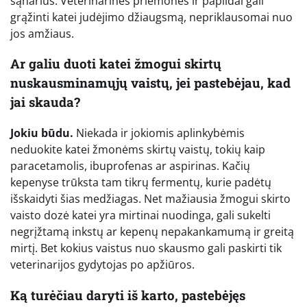
sąnarius. Veterinarinės priemonės ir papildai gali
grąžinti katei judėjimo džiaugsmą, nepriklausomai nuo
jos amžiaus.
Ar galiu duoti katei žmogui skirtų
nuskausminamųjų vaistų, jei pastebėjau, kad
jai skauda?
Jokiu būdu.
Niekada ir jokiomis aplinkybėmis
neduokite katei žmonėms skirtų vaistų, tokių kaip
paracetamolis, ibuprofenas ar aspirinas. Kačių
kepenyse trūksta tam tikrų fermentų, kurie padėtų
išskaidyti šias medžiagas. Net mažiausia žmogui skirto
vaisto dozė katei yra mirtinai nuodinga, gali sukelti
negrįžtamą inkstų ar kepenų nepakankamumą ir greitą
mirtį. Bet kokius vaistus nuo skausmo gali paskirti tik
veterinarijos gydytojas po apžiūros.
Ką turėčiau daryti iš karto, pastebėjęs