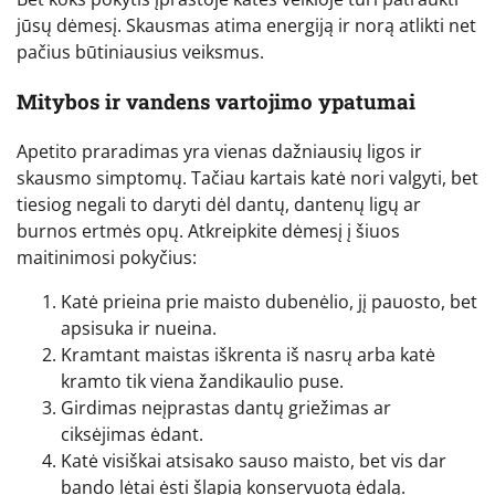
jūsų dėmesį. Skausmas atima energiją ir norą atlikti net
pačius būtiniausius veiksmus.
Mitybos ir vandens vartojimo ypatumai
Apetito praradimas yra vienas dažniausių ligos ir
skausmo simptomų. Tačiau kartais katė nori valgyti, bet
tiesiog negali to daryti dėl dantų, dantenų ligų ar
burnos ertmės opų. Atkreipkite dėmesį į šiuos
maitinimosi pokyčius:
Katė prieina prie maisto dubenėlio, jį pauosto, bet
apsisuka ir nueina.
Kramtant maistas iškrenta iš nasrų arba katė
kramto tik viena žandikaulio puse.
Girdimas neįprastas dantų griežimas ar
ciksėjimas ėdant.
Katė visiškai atsisako sauso maisto, bet vis dar
bando lėtai ėsti šlapią konservuotą ėdalą.