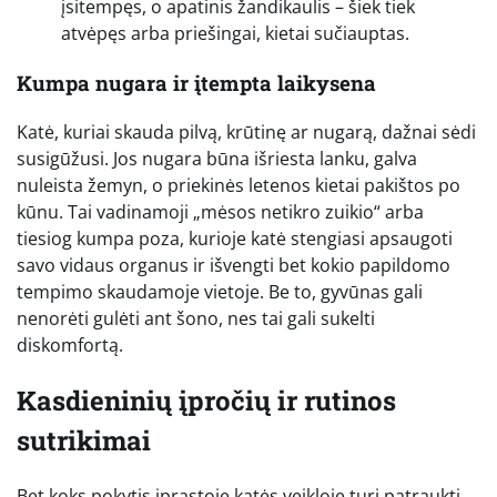
įsitempęs, o apatinis žandikaulis – šiek tiek
atvėpęs arba priešingai, kietai sučiauptas.
Kumpa nugara ir įtempta laikysena
Katė, kuriai skauda pilvą, krūtinę ar nugarą, dažnai sėdi
susigūžusi. Jos nugara būna išriesta lanku, galva
nuleista žemyn, o priekinės letenos kietai pakištos po
kūnu. Tai vadinamoji „mėsos netikro zuikio“ arba
tiesiog kumpa poza, kurioje katė stengiasi apsaugoti
savo vidaus organus ir išvengti bet kokio papildomo
tempimo skaudamoje vietoje. Be to, gyvūnas gali
nenorėti gulėti ant šono, nes tai gali sukelti
diskomfortą.
Kasdieninių įpročių ir rutinos
sutrikimai
Bet koks pokytis įprastoje katės veikloje turi patraukti