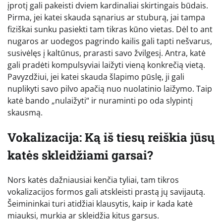
įprotį gali pakeisti dviem kardinaliai skirtingais būdais.
Pirma, jei katei skauda sąnarius ar stuburą, jai tampa
fiziškai sunku pasiekti tam tikras kūno vietas. Dėl to ant
nugaros ar uodegos pagrindo kailis gali tapti nešvarus,
susivėlęs į kaltūnus, prarasti savo žvilgesį. Antra, katė
gali pradėti kompulsyviai laižyti vieną konkrečią vietą.
Pavyzdžiui, jei katei skauda šlapimo pūslę, ji gali
nuplikyti savo pilvo apačią nuo nuolatinio laižymo. Taip
katė bando „nulaižyti“ ir nuraminti po oda slypintį
skausmą.
Vokalizacija: Ką iš tiesų reiškia jūsų
katės skleidžiami garsai?
Nors katės dažniausiai kenčia tyliai, tam tikros
vokalizacijos formos gali atskleisti prastą jų savijautą.
Šeimininkai turi atidžiai klausytis, kaip ir kada katė
miauksi, murkia ar skleidžia kitus garsus.