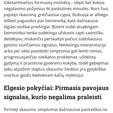
tūkstantmečius formuotą instinktą – slėpti bet kokius
negalavimo požymius iki paskutinės minutės. Nors šuo,
pajutęs skausmą, greičiausiai cypia, šlubuoja ar atbėga
ieškoti paguodos pas šeimininką, katė dažniausiai
elgiasi visiškai priešingai. Būtent todėl atsakingam
šeimininkui tenka sudėtinga užduotis tapti savotišku
detektyvu, mokančiu perskaityti pačius subtiliausius
gyvūno siunčiamus signalus. Neteisinga interpretacija
arba per vėlai pastebėti simptomai gali lemti rimtas,
progresuojančias sveikatos problemas, uždelstą
gydymą ir prastesnę gyvenimo kokybę, todėl gebėjimas
laiku atpažinti slaptus skausmo ženklus yra gyvybiškai
svarbus įgūdis kiekvienam kačių mylėtojui.
Elgesio pokyčiai: Pirmasis pavojaus
signalas, kurio negalima praleisti
Pirmieji skausmo simptomai dažniausiai pasireiškia ne