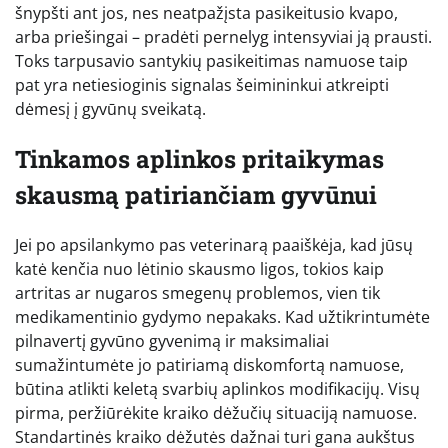
šnypšti ant jos, nes neatpažįsta pasikeitusio kvapo,
arba priešingai – pradėti pernelyg intensyviai ją prausti.
Toks tarpusavio santykių pasikeitimas namuose taip
pat yra netiesioginis signalas šeimininkui atkreipti
dėmesį į gyvūnų sveikatą.
Tinkamos aplinkos pritaikymas
skausmą patiriančiam gyvūnui
Jei po apsilankymo pas veterinarą paaiškėja, kad jūsų
katė kenčia nuo lėtinio skausmo ligos, tokios kaip
artritas ar nugaros smegenų problemos, vien tik
medikamentinio gydymo nepakaks. Kad užtikrintumėte
pilnavertį gyvūno gyvenimą ir maksimaliai
sumažintumėte jo patiriamą diskomfortą namuose,
būtina atlikti keletą svarbių aplinkos modifikacijų. Visų
pirma, peržiūrėkite kraiko dėžučių situaciją namuose.
Standartinės kraiko dėžutės dažnai turi gana aukštus