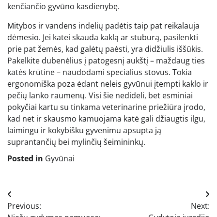
kenčiančio gyvūno kasdienybę.
Mitybos ir vandens indelių padėtis taip pat reikalauja
dėmesio. Jei katei skauda kaklą ar stuburą, pasilenkti
prie pat žemės, kad galėtų paėsti, yra didžiulis iššūkis.
Pakelkite dubenėlius į patogesnį aukštį – maždaug ties
katės krūtine – naudodami specialius stovus. Tokia
ergonomiška poza ėdant neleis gyvūnui įtempti kaklo ir
pečių lanko raumenų. Visi šie nedideli, bet esminiai
pokyčiai kartu su tinkama veterinarine priežiūra įrodo,
kad net ir skausmo kamuojama katė gali džiaugtis ilgu,
laimingu ir kokybišku gyvenimu apsupta ją
suprantančių bei mylinčių šeimininkų.
Posted in
Gyvūnai
Navigacija
Previous:
Next:
tarp