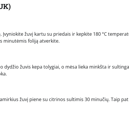
UK)
. Įvyniokite žuvį kartu su priedais ir kepkite 180 °C tempera
minutėmis foliją atverkite.
kio dydžio žuvis kepa tolygiai, o mėsa lieka minkšta ir sultinga
oka.
mirkius žuvį piene su citrinos sultimis 30 minučių. Taip pat