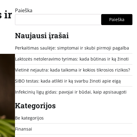
Paieška
 ir
Paieška
Naujausi įrašai
Perkaitimas saulėje: simptomai ir skubi pirmoji pagalba
Laktozės netoleravimo tyrimas: kada būtinas ir ką žinoti
Vietinė nejautra: kada taikoma ir kokios tikrosios rizikos?
SIBO testas: kada atlikti ir ką svarbu žinoti apie eigą
Infekcinių ligų gidas: pavojai ir būdai, kaip apsisaugoti
Kategorijos
Be kategorijos
Finansai