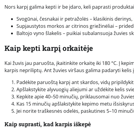
Nors karpį galima kepti ir be įdaro, keli paprasti produkta
Svogūnai, česnakai ir petražolės – klasikinis derinys
Supjaustytos morkos ar citrinos griežinėliai – prided
Baltojo vyno šlakelis – puikiai subalansuoja žuvies sk
Kaip kepti karpį orkaitėje
Kai žuvis jau paruošta, įkaitinkite orkaitę iki 180 °C. Į ke
karpis nepriliptų. Ant žuvies viršaus galima padaryti kelis 
Padėkite paruoštą karpį ant skardos, vidų pripildykit
Apšlakstykite alyvuogių aliejumi ar uždėkite kelis svi
Kepkite apie 40–50 minučių, priklausomai nuo žuvies
Kas 15 minučių apšlakstykite kepimo metu išsiskyrusi
Jei norite traškesnės odelės, paskutines 5–10 minučių 
Kaip suprasti, kad karpis iškepė