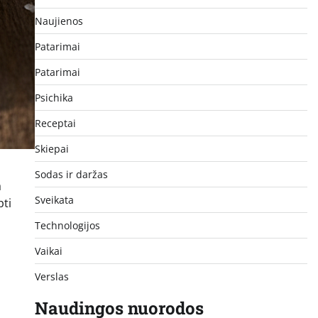
Naujienos
Patarimai
Patarimai
Psichika
Receptai
Skiepai
Sodas ir daržas
a
Sveikata
pti
Technologijos
Vaikai
Verslas
Naudingos nuorodos