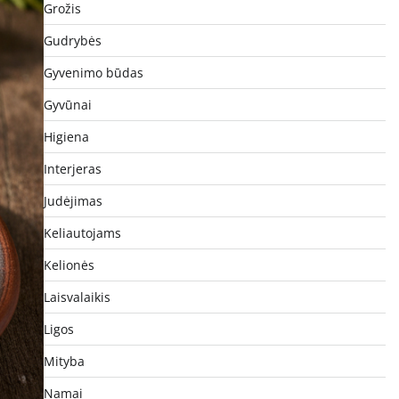
Grožis
Gudrybės
Gyvenimo būdas
Gyvūnai
Higiena
Interjeras
Judėjimas
Keliautojams
Kelionės
Laisvalaikis
Ligos
Mityba
Namai