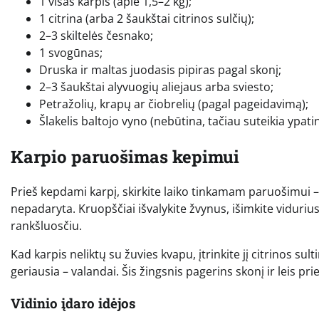
1 visas karpis (apie 1,5–2 kg);
1 citrina (arba 2 šaukštai citrinos sulčių);
2–3 skiltelės česnako;
1 svogūnas;
Druska ir maltas juodasis pipiras pagal skonį;
2–3 šaukštai alyvuogių aliejaus arba sviesto;
Petražolių, krapų ar čiobrelių (pagal pageidavimą);
Šlakelis baltojo vyno (nebūtina, tačiau suteikia ypat
Karpio paruošimas kepimui
Prieš kepdami karpį, skirkite laiko tinkamam paruošimui – ta
nepadaryta. Kruopščiai išvalykite žvynus, išimkite viduriu
rankšluosčiu.
Kad karpis neliktų su žuvies kvapu, įtrinkite jį citrinos sul
geriausia – valandai. Šis žingsnis pagerins skonį ir leis pr
Vidinio įdaro idėjos