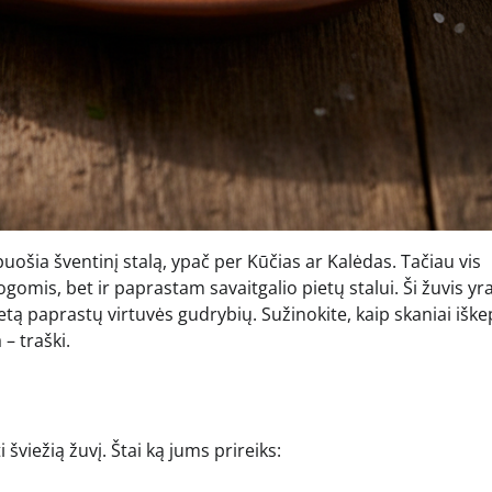
puošia šventinį stalą, ypač per Kūčias ar Kalėdas. Tačiau vis
omis, bet ir paprastam savaitgalio pietų stalui. Ši žuvis yr
etą paprastų virtuvės gudrybių. Sužinokite, kaip skaniai iške
 – traški.
šviežią žuvį. Štai ką jums prireiks: