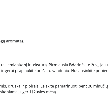
ingą aromatą).
i lemia skonį ir tekstūrą. Pirmiausia išdarinėkite žuvį, jei t
s ir gerai praplaukite po šaltu vandeniu. Nusausinkite popier
timis, druska ir pipirais. Leiskite pamarinuoti bent 30 minučių
ieskoniams įsigerti į žuvies mėsą.