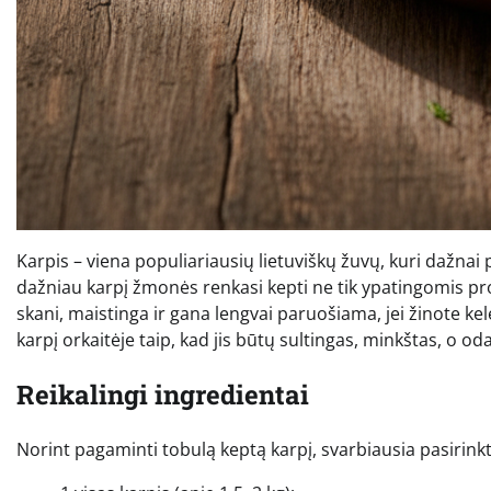
Karpis – viena populiariausių lietuviškų žuvų, kuri dažnai 
dažniau karpį žmonės renkasi kepti ne tik ypatingomis prog
skani, maistinga ir gana lengvai paruošiama, jei žinote kel
karpį orkaitėje taip, kad jis būtų sultingas, minkštas, o oda
Reikalingi ingredientai
Norint pagaminti tobulą keptą karpį, svarbiausia pasirinkti 