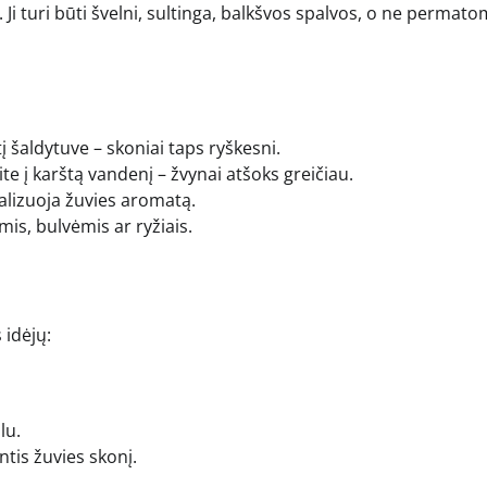
 Ji turi būti švelni, sultinga, balkšvos spalvos, o ne permato
tį šaldytuve – skoniai taps ryškesni.
te į karštą vandenį – žvynai atšoks greičiau.
alizuoja žuvies aromatą.
is, bulvėmis ar ryžiais.
 idėjų:
lu.
ntis žuvies skonį.