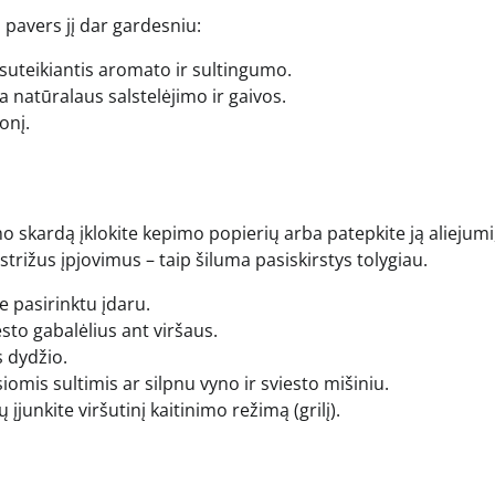
i pavers jį dar gardesniu:
, suteikiantis aromato ir sultingumo.
a natūralaus salstelėjimo ir gaivos.
onį.
pimo skardą įklokite kepimo popierių arba patepkite ją aliejumi
įstrižus įpjovimus – taip šiluma pasiskirstys tolygiau.
e pasirinktu įdaru.
esto gabalėlius ant viršaus.
 dydžio.
omis sultimis ar silpnu vyno ir sviesto mišiniu.
įjunkite viršutinį kaitinimo režimą (grilį).