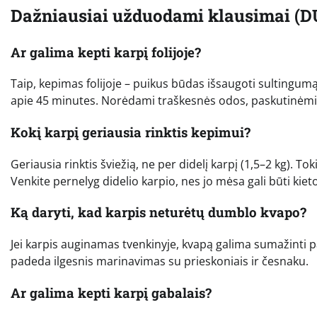
Dažniausiai užduodami klausimai (D
Ar galima kepti karpį folijoje?
Taip, kepimas folijoje – puikus būdas išsaugoti sultingumą
apie 45 minutes. Norėdami traškesnės odos, paskutinėmis 
Kokį karpį geriausia rinktis kepimui?
Geriausia rinktis šviežią, ne per didelį karpį (1,5–2 kg). To
Venkite pernelyg didelio karpio, nes jo mėsa gali būti kiet
Ką daryti, kad karpis neturėtų dumblo kvapo?
Jei karpis auginamas tvenkinyje, kvapą galima sumažinti pa
padeda ilgesnis marinavimas su prieskoniais ir česnaku.
Ar galima kepti karpį gabalais?