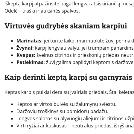
Iškeptą karpį atpažinsite pagal lengvai atsiskiriančią mėsą.
Odelė – traški ir auksinės spalvos.
Virtuvės gudrybės skaniam karpiui
Marinatas:
jei turite laiko, marinuokite žuvį per nak
Žvynai:
karpį lengviau valyti, jei trumpam panardinsi
Kvapas:
švelnus citrinos ir prieskonių priedas neutr
Patiekimas:
žuvį galima papildyti keptomis daržovėm
Kaip derinti keptą karpį su garnyrais
Keptas karpis puikiai dera su įvairiais priedais. Štai keletas
Keptos ar virtos bulvės su žalumynų sviestu.
Daržovių troškinys su pomidorų padažu.
Lengvos salotos su alyvuogių aliejumi ir citrinos užpi
Virti ryžiai ar kuskusas – neutralus priedas, išryškina