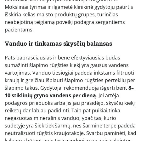
Moksliniai tyrimai ir ilgametė klinikinė gydytojų patirtis
išskiria kelias maisto produktų grupes, turinčias
neabejotiną teigiamą poveikį podagra sergantiems
pacientams.
Vanduo ir tinkamas skysčių balansas
Pats paprasčiausias ir bene efektyviausias būdas
sumažinti šlapimo rūgšties kiekį yra gausus vandens
vartojimas. Vanduo tiesiogiai padeda inkstams filtruoti
kraują ir greičiau išplauti šlapimo rūgšties perteklių per
šlapimo takus. Gydytojai rekomenduoja išgerti bent
8–
10 stiklinių gryno vandens per dieną
. Jei artėja
podagros priepuolis arba jis jau prasidėjo, skysčių kiekį
reikėtų dar labiau padidinti. Taip pat puikiai tinka
negazuotas mineralinis vanduo, ypač tas, kurio
sudėtyje yra šiek tiek šarmų, nes šarminė terpė padeda
neutralizuoti rūgštis kraujotakoje. Svarbu paminėti, kad
kalbama būtent apie tyrą vandenį, o ne apie saldintus