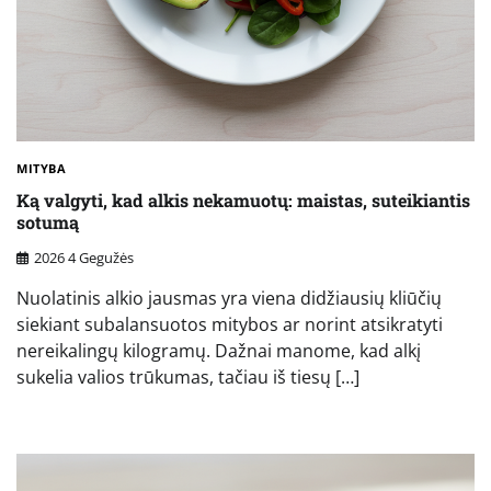
MITYBA
Ką valgyti, kad alkis nekamuotų: maistas, suteikiantis
sotumą
2026 4 Gegužės
Nuolatinis alkio jausmas yra viena didžiausių kliūčių
siekiant subalansuotos mitybos ar norint atsikratyti
nereikalingų kilogramų. Dažnai manome, kad alkį
sukelia valios trūkumas, tačiau iš tiesų […]