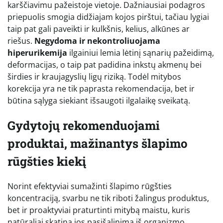
karščiavimu pažeistoje vietoje. Dažniausiai podagros
priepuolis smogia didžiajam kojos pirštui, tačiau lygiai
taip pat gali paveikti ir kulkšnis, kelius, alkūnes ar
riešus.
Negydoma ir nekontroliuojama
hiperurikemija
ilgainiui lemia lėtinį sąnarių pažeidimą,
deformacijas, o taip pat padidina inkstų akmenų bei
širdies ir kraujagyslių ligų riziką. Todėl mitybos
korekcija yra ne tik paprasta rekomendacija, bet ir
būtina sąlyga siekiant išsaugoti ilgalaikę sveikatą.
Gydytojų rekomenduojami
produktai, mažinantys šlapimo
rūgšties kiekį
Norint efektyviai sumažinti šlapimo rūgšties
koncentraciją, svarbu ne tik riboti žalingus produktus,
bet ir proaktyviai praturtinti mitybą maistu, kuris
natūraliai skatina jos pasišalinimą iš organizmo.