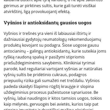
gėrimus ar pirktines sultis, kurie gali turėti visiškai
atvirkštinį, ligą provokuojantį efektą.
Vyšnios ir antioksidantų gausios uogos
Vyšnios ir trešnės yra vieni iš labiausiai ištirtų ir
dažniausiai gydytojų reumatologų rekomenduojamų
produktų kovojant su podagra. Šiose uogose gausu
antocianinų – galingų antioksidantų, kurie suteikia joms
ryškią raudoną spalvą ir pasižymi stipriomis
priešuždegiminėmis savybėmis. Klinikiniai tyrimai
parodė, kad reguliariai vartojant vyšnias ar natūralias
vyšnių sultis be pridėtinio cukraus, podagros
priepuolių rizika gali sumažėti net trečdaliu. Vyšnios
padeda skaidyti šlapimo rūgštį kraujyje ir slopina
uždegiminius procesus pažeistuose sąnariuose. Be
vyšnių, labai naudingos ir kitos tamsios uogos, tokios
kaip mėlynės, gervuogės bei avietės, kurios taip pat