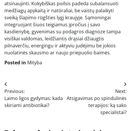
atsinaujinti. Kokybiškas poilsis padeda subalansuoti
medžiagų apykaitą ir natūraliai, be vaistų palaikyti
sveiką šlapimo rūgšties lygį kraujyje. Sąmoningai
integruojant šiuos teigiamus įpročius į savo
kasdienybę, gyvenimas su podagros diagnoze tampa
visiškai valdomas, leidžiantis drąsiai džiaugtis
pilnaverčiu, energingu ir aktyviu judėjimu be jokios
nuolatinės skausmo ar naujo priepuolio baimės.
Posted in
Mityba
Navigacija
Previous:
Next:
tarp
Laimo ligos gydymas: kada
Atsigavimas po spindulinės
įrašų
skiriami antibiotikai?
terapijos: ką sako
specialistai?