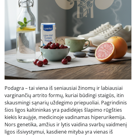
Podagra – tai viena iš seniausiai žinomų ir labiausiai
varginančių artrito formų, kuriai būdingi staigūs, itin
skausmingi sąnarių uždegimo priepuoliai. Pagrindinis
šios ligos kaltininkas yra padidėjęs šlapimo rūgšties
kiekis kraujyje, medicinoje vadinamas hiperurikemija.
Nors genetika, amžius ir lytis vaidina svarbų vaidmenį
ligos išsivystymui, kasdienė mityba yra vienas iš