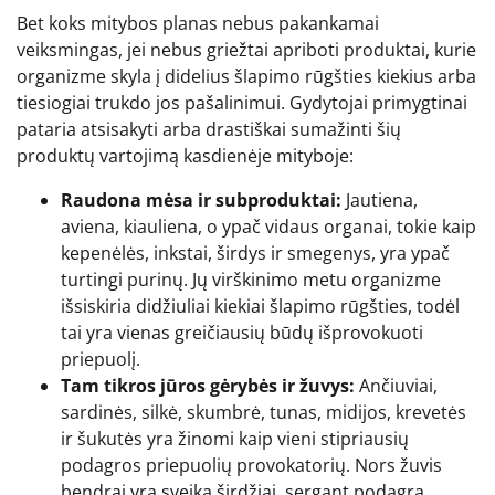
Bet koks mitybos planas nebus pakankamai
veiksmingas, jei nebus griežtai apriboti produktai, kurie
organizme skyla į didelius šlapimo rūgšties kiekius arba
tiesiogiai trukdo jos pašalinimui. Gydytojai primygtinai
pataria atsisakyti arba drastiškai sumažinti šių
produktų vartojimą kasdienėje mityboje:
Raudona mėsa ir subproduktai:
Jautiena,
aviena, kiauliena, o ypač vidaus organai, tokie kaip
kepenėlės, inkstai, širdys ir smegenys, yra ypač
turtingi purinų. Jų virškinimo metu organizme
išsiskiria didžiuliai kiekiai šlapimo rūgšties, todėl
tai yra vienas greičiausių būdų išprovokuoti
priepuolį.
Tam tikros jūros gėrybės ir žuvys:
Ančiuviai,
sardinės, silkė, skumbrė, tunas, midijos, krevetės
ir šukutės yra žinomi kaip vieni stipriausių
podagros priepuolių provokatorių. Nors žuvis
bendrai yra sveika širdžiai, sergant podagra