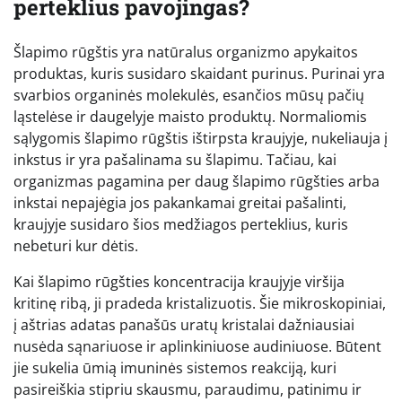
perteklius pavojingas?
Šlapimo rūgštis yra natūralus organizmo apykaitos
produktas, kuris susidaro skaidant purinus. Purinai yra
svarbios organinės molekulės, esančios mūsų pačių
ląstelėse ir daugelyje maisto produktų. Normaliomis
sąlygomis šlapimo rūgštis ištirpsta kraujyje, nukeliauja į
inkstus ir yra pašalinama su šlapimu. Tačiau, kai
organizmas pagamina per daug šlapimo rūgšties arba
inkstai nepajėgia jos pakankamai greitai pašalinti,
kraujyje susidaro šios medžiagos perteklius, kuris
nebeturi kur dėtis.
Kai šlapimo rūgšties koncentracija kraujyje viršija
kritinę ribą, ji pradeda kristalizuotis. Šie mikroskopiniai,
į aštrias adatas panašūs uratų kristalai dažniausiai
nusėda sąnariuose ir aplinkiniuose audiniuose. Būtent
jie sukelia ūmią imuninės sistemos reakciją, kuri
pasireiškia stipriu skausmu, paraudimu, patinimu ir