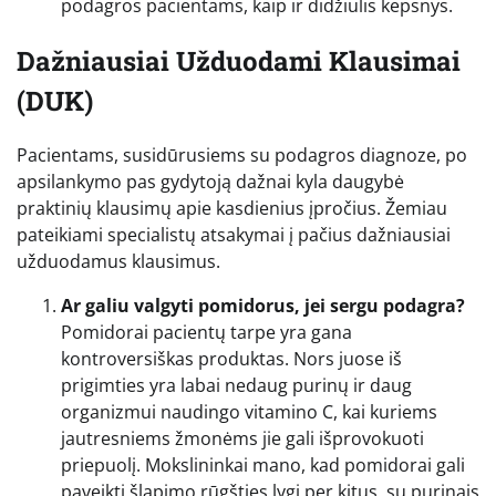
podagros pacientams, kaip ir didžiulis kepsnys.
Dažniausiai Užduodami Klausimai
(DUK)
Pacientams, susidūrusiems su podagros diagnoze, po
apsilankymo pas gydytoją dažnai kyla daugybė
praktinių klausimų apie kasdienius įpročius. Žemiau
pateikiami specialistų atsakymai į pačius dažniausiai
užduodamus klausimus.
Ar galiu valgyti pomidorus, jei sergu podagra?
Pomidorai pacientų tarpe yra gana
kontroversiškas produktas. Nors juose iš
prigimties yra labai nedaug purinų ir daug
organizmui naudingo vitamino C, kai kuriems
jautresniems žmonėms jie gali išprovokuoti
priepuolį. Mokslininkai mano, kad pomidorai gali
paveikti šlapimo rūgšties lygį per kitus, su purinais