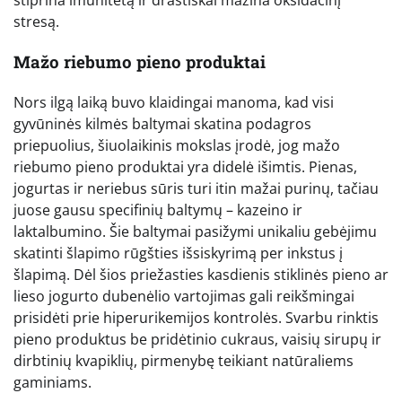
stiprina imunitetą ir drastiškai mažina oksidacinį
stresą.
Mažo riebumo pieno produktai
Nors ilgą laiką buvo klaidingai manoma, kad visi
gyvūninės kilmės baltymai skatina podagros
priepuolius, šiuolaikinis mokslas įrodė, jog mažo
riebumo pieno produktai yra didelė išimtis. Pienas,
jogurtas ir neriebus sūris turi itin mažai purinų, tačiau
juose gausu specifinių baltymų – kazeino ir
laktalbumino. Šie baltymai pasižymi unikaliu gebėjimu
skatinti šlapimo rūgšties išsiskyrimą per inkstus į
šlapimą. Dėl šios priežasties kasdienis stiklinės pieno ar
lieso jogurto dubenėlio vartojimas gali reikšmingai
prisidėti prie hiperurikemijos kontrolės. Svarbu rinktis
pieno produktus be pridėtinio cukraus, vaisių sirupų ir
dirbtinių kvapiklių, pirmenybę teikiant natūraliems
gaminiams.