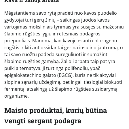
Mėgstantiems savo rytą pradėti nuo kavos puodelio
gydytojai turi gerų žinių – saikingas juodos kavos
vartojimas moksliniais tyrimais yra susijęs su mažesniu
šlapimo rūgšties lygiu ir retesniais podagros
priepuoliais. Manoma, kad kavoje esanti chlorogeno
rūgštis ir kiti antioksidantai gerina insulino jautrumą, o
tai savo ruožtu padeda sureguliuoti ir sumažinti
šlapimo rūgšties gamybą. Žalioji arbata taip pat yra
puiki alternatyva. Ji turtinga polifenolių, ypač
epigalokatechino galato (EGCG), kuris ne tik aktyviai
slopina sąnarių uždegimą, bet ir gali tiesiogiai blokuoti
fermentą, atsakingą už šlapimo rūgšties susidarymą
organizme.
Maisto produktai, kurių būtina
vengti sergant podagra