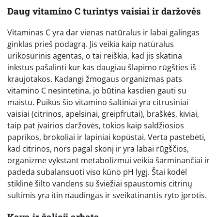
Daug vitamino C turintys vaisiai ir daržovės
Vitaminas C yra dar vienas natūralus ir labai galingas
ginklas prieš podagrą. Jis veikia kaip natūralus
urikosurinis agentas, o tai reiškia, kad jis skatina
inkstus pašalinti kur kas daugiau šlapimo rūgšties iš
kraujotakos. Kadangi žmogaus organizmas pats
vitamino C nesintetina, jo būtina kasdien gauti su
maistu. Puikūs šio vitamino šaltiniai yra citrusiniai
vaisiai (citrinos, apelsinai, greipfrutai), braškės, kiviai,
taip pat įvairios daržovės, tokios kaip saldžiosios
paprikos, brokoliai ir lapiniai kopūstai. Verta pastebėti,
kad citrinos, nors pagal skonį ir yra labai rūgščios,
organizme vykstant metabolizmui veikia šarminančiai ir
padeda subalansuoti viso kūno pH lygį. Štai kodėl
stiklinė šilto vandens su šviežiai spaustomis citrinų
sultimis yra itin naudingas ir sveikatinantis ryto įprotis.
Kava ir žalioji arbata