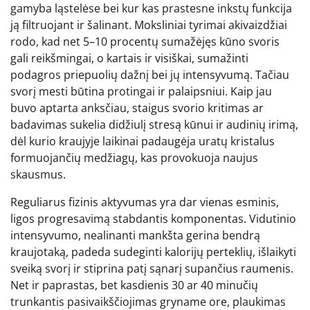
gamyba ląstelėse bei kur kas prastesne inkstų funkcija
ją filtruojant ir šalinant. Moksliniai tyrimai akivaizdžiai
rodo, kad net 5–10 procentų sumažėjęs kūno svoris
gali reikšmingai, o kartais ir visiškai, sumažinti
podagros priepuolių dažnį bei jų intensyvumą. Tačiau
svorį mesti būtina protingai ir palaipsniui. Kaip jau
buvo aptarta anksčiau, staigus svorio kritimas ar
badavimas sukelia didžiulį stresą kūnui ir audinių irimą,
dėl kurio kraujyje laikinai padaugėja uratų kristalus
formuojančių medžiagų, kas provokuoja naujus
skausmus.
Reguliarus fizinis aktyvumas yra dar vienas esminis,
ligos progresavimą stabdantis komponentas. Vidutinio
intensyvumo, nealinanti mankšta gerina bendrą
kraujotaką, padeda sudeginti kalorijų perteklių, išlaikyti
sveiką svorį ir stiprina patį sąnarį supančius raumenis.
Net ir paprastas, bet kasdienis 30 ar 40 minučių
trunkantis pasivaikščiojimas gryname ore, plaukimas