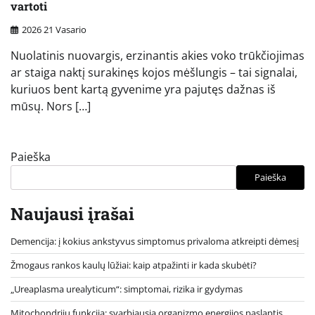
vartoti
2026 21 Vasario
Nuolatinis nuovargis, erzinantis akies voko trūkčiojimas
ar staiga naktį surakinęs kojos mėšlungis – tai signalai,
kuriuos bent kartą gyvenime yra pajutęs dažnas iš
mūsų. Nors […]
Paieška
Paieška
Naujausi įrašai
Demencija: į kokius ankstyvus simptomus privaloma atkreipti dėmesį
Žmogaus rankos kaulų lūžiai: kaip atpažinti ir kada skubėti?
„Ureaplasma urealyticum“: simptomai, rizika ir gydymas
Mitochondrijų funkcija: svarbiausia organizmo energijos paslaptis