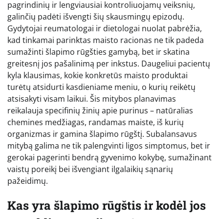
pagrindinių ir lengviausiai kontroliuojamų veiksnių,
galinčių padėti išvengti šių skausmingų epizodų.
Gydytojai reumatologai ir dietologai nuolat pabrėžia,
kad tinkamai parinktas maisto racionas ne tik padeda
sumažinti šlapimo rūgšties gamybą, bet ir skatina
greitesnį jos pašalinimą per inkstus. Daugeliui pacientų
kyla klausimas, kokie konkretūs maisto produktai
turėtų atsidurti kasdieniame meniu, o kurių reikėtų
atsisakyti visam laikui. Šis mitybos planavimas
reikalauja specifinių žinių apie purinus – natūralias
chemines medžiagas, randamas maiste, iš kurių
organizmas ir gamina šlapimo rūgštį. Subalansavus
mitybą galima ne tik palengvinti ligos simptomus, bet ir
gerokai pagerinti bendrą gyvenimo kokybę, sumažinant
vaistų poreikį bei išvengiant ilgalaikių sąnarių
pažeidimų.
Kas yra šlapimo rūgštis ir kodėl jos