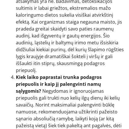
atsakymas yra ne. Badavimas, detoksikacijos
sultimis ir labai griežtos, ekstremalios mažo
kaloringumo dietos sukelia visiškai atvirkštinį
efektą. Kai organizmas staiga negauna maisto, jis
pradeda greitai skaidyti savo paties raumenų
audinį, kad išgyventų ir gautų energijos. Šio
audinių, ląstelių ir baltymų irimo metu išsiskiria
didžiuliai kiekiai purinų, dėl kurių šlapimo rūgšties
lygis kraujyje dramatiškai šokteli į viršų ir gali
iššaukti itin stiprų, skausmingą podagros
priepuolį.
Kiek laiko paprastai trunka podagros
priepuolis ir kaip jį palengvinti namų
sąlygomis?
Negydomas ir ignoruojamas
priepuolis gali trukti nuo kelių ilgų dienų iki kelių
savaičių. Norint maksimaliai palengvinti būklę
namuose, rekomenduojama užtikrinti pažeisto
sąnario absoliučią ramybę, laikyti koją (ar kitą
pažeistą vietą) šiek tiek pakeltą ant pagalvės, dėti