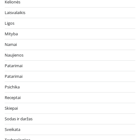
Kelionės
Laisvalaikis
Ligos
Mityba
Namai
Naujienos
Patarimai
Patarimai
Psichika
Receptai
Skiepai
Sodas ir daržas
Sveikata
Technologijos