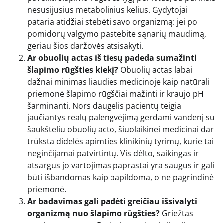
nesusijusius metabolinius kelius. Gydytojai
pataria atidžiai stebėti savo organizmą: jei po
pomidorų valgymo pastebite sąnarių maudimą,
geriau šios daržovės atsisakyti.
Ar obuolių actas iš tiesų padeda sumažinti
šlapimo rūgšties kiekį?
Obuolių actas labai
dažnai minimas liaudies medicinoje kaip natūrali
priemonė šlapimo rūgščiai mažinti ir kraujo pH
šarminanti. Nors daugelis pacientų teigia
jaučiantys realų palengvėjimą gerdami vandenį su
šaukšteliu obuolių acto, šiuolaikinei medicinai dar
trūksta didelės apimties klinikinių tyrimų, kurie tai
neginčijamai patvirtintų. Vis dėlto, saikingas ir
atsargus jo vartojimas paprastai yra saugus ir gali
būti išbandomas kaip papildoma, o ne pagrindinė
priemonė.
Ar badavimas gali padėti greičiau išsivalyti
organizmą nuo šlapimo rūgšties?
Griežtas