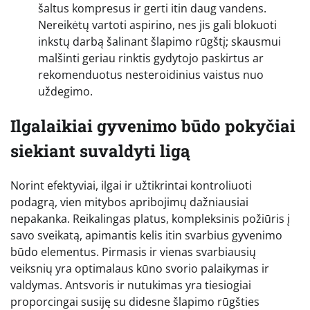
šaltus kompresus ir gerti itin daug vandens.
Nereikėtų vartoti aspirino, nes jis gali blokuoti
inkstų darbą šalinant šlapimo rūgštį; skausmui
malšinti geriau rinktis gydytojo paskirtus ar
rekomenduotus nesteroidinius vaistus nuo
uždegimo.
Ilgalaikiai gyvenimo būdo pokyčiai
siekiant suvaldyti ligą
Norint efektyviai, ilgai ir užtikrintai kontroliuoti
podagrą, vien mitybos apribojimų dažniausiai
nepakanka. Reikalingas platus, kompleksinis požiūris į
savo sveikatą, apimantis kelis itin svarbius gyvenimo
būdo elementus. Pirmasis ir vienas svarbiausių
veiksnių yra optimalaus kūno svorio palaikymas ir
valdymas. Antsvoris ir nutukimas yra tiesiogiai
proporcingai susiję su didesne šlapimo rūgšties