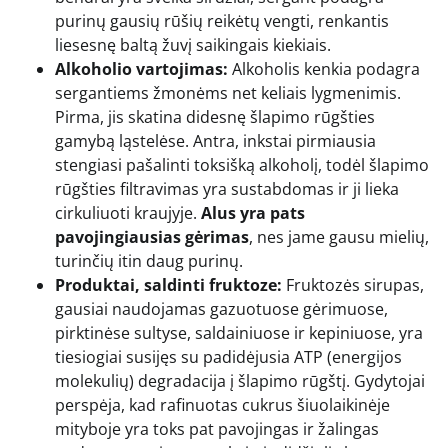
purinų gausių rūšių reikėtų vengti, renkantis
liesesnę baltą žuvį saikingais kiekiais.
Alkoholio vartojimas:
Alkoholis kenkia podagra
sergantiems žmonėms net keliais lygmenimis.
Pirma, jis skatina didesnę šlapimo rūgšties
gamybą ląstelėse. Antra, inkstai pirmiausia
stengiasi pašalinti toksišką alkoholį, todėl šlapimo
rūgšties filtravimas yra sustabdomas ir ji lieka
cirkuliuoti kraujyje.
Alus yra pats
pavojingiausias gėrimas
, nes jame gausu mielių,
turinčių itin daug purinų.
Produktai, saldinti fruktoze:
Fruktozės sirupas,
gausiai naudojamas gazuotuose gėrimuose,
pirktinėse sultyse, saldainiuose ir kepiniuose, yra
tiesiogiai susijęs su padidėjusia ATP (energijos
molekulių) degradacija į šlapimo rūgštį. Gydytojai
perspėja, kad rafinuotas cukrus šiuolaikinėje
mityboje yra toks pat pavojingas ir žalingas