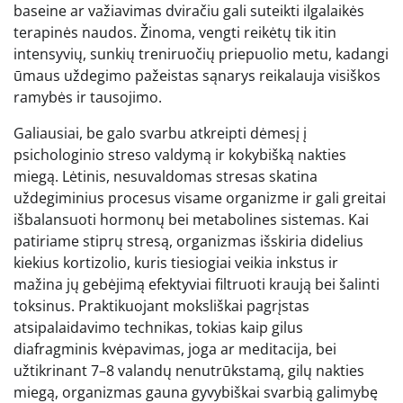
baseine ar važiavimas dviračiu gali suteikti ilgalaikės
terapinės naudos. Žinoma, vengti reikėtų tik itin
intensyvių, sunkių treniruočių priepuolio metu, kadangi
ūmaus uždegimo pažeistas sąnarys reikalauja visiškos
ramybės ir tausojimo.
Galiausiai, be galo svarbu atkreipti dėmesį į
psichologinio streso valdymą ir kokybišką nakties
miegą. Lėtinis, nesuvaldomas stresas skatina
uždegiminius procesus visame organizme ir gali greitai
išbalansuoti hormonų bei metabolines sistemas. Kai
patiriame stiprų stresą, organizmas išskiria didelius
kiekius kortizolio, kuris tiesiogiai veikia inkstus ir
mažina jų gebėjimą efektyviai filtruoti kraują bei šalinti
toksinus. Praktikuojant moksliškai pagrįstas
atsipalaidavimo technikas, tokias kaip gilus
diafragminis kvėpavimas, joga ar meditacija, bei
užtikrinant 7–8 valandų nenutrūkstamą, gilų nakties
miegą, organizmas gauna gyvybiškai svarbią galimybę