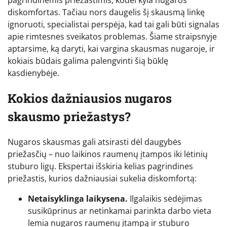
diskomfortas. Tačiau nors daugelis šį skausmą linkę
ignoruoti, specialistai perspėja, kad tai gali būti signalas
apie rimtesnes sveikatos problemas. Šiame straipsnyje
aptarsime, ką daryti, kai vargina skausmas nugaroje, ir
kokiais būdais galima palengvinti šią būklę
kasdienybėje.
Kokios dažniausios nugaros
skausmo priežastys?
Nugaros skausmas gali atsirasti dėl daugybės
priežasčių – nuo laikinos raumenų įtampos iki lėtinių
stuburo ligų. Ekspertai išskiria kelias pagrindines
priežastis, kurios dažniausiai sukelia diskomfortą:
Netaisyklinga laikysena.
Ilgalaikis sėdėjimas
susikūprinus ar netinkamai parinkta darbo vieta
lemia nugaros raumenų įtampą ir stuburo