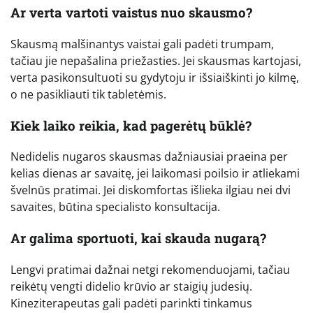
Ar verta vartoti vaistus nuo skausmo?
Skausmą malšinantys vaistai gali padėti trumpam,
tačiau jie nepašalina priežasties. Jei skausmas kartojasi,
verta pasikonsultuoti su gydytoju ir išsiaiškinti jo kilmę,
o ne pasikliauti tik tabletėmis.
Kiek laiko reikia, kad pagerėtų būklė?
Nedidelis nugaros skausmas dažniausiai praeina per
kelias dienas ar savaitę, jei laikomasi poilsio ir atliekami
švelnūs pratimai. Jei diskomfortas išlieka ilgiau nei dvi
savaites, būtina specialisto konsultacija.
Ar galima sportuoti, kai skauda nugarą?
Lengvi pratimai dažnai netgi rekomenduojami, tačiau
reikėtų vengti didelio krūvio ar staigių judesių.
Kineziterapeutas gali padėti parinkti tinkamus