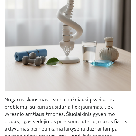
Nugaros skausmas – viena dažniausių sveikatos
problemų, su kuria susiduria tiek jaunimas, tiek
vyresnio amžiaus žmonės. Šiuolaikinis gyvenimo
būdas, ilgas sėdėjimas prie kompiuterio, mažas fizinis
aktyvumas bei netinkama laikysena dažnai tampa
pagrindinėmis priežastimis, kodėl kyla nugaros