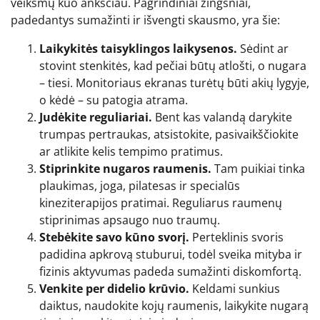
veiksmų kuo anksčiau. Pagrindiniai žingsniai,
padedantys sumažinti ir išvengti skausmo, yra šie:
Laikykitės taisyklingos laikysenos.
Sėdint ar
stovint stenkitės, kad pečiai būtų atlošti, o nugara
– tiesi. Monitoriaus ekranas turėtų būti akių lygyje,
o kėdė – su patogia atrama.
Judėkite reguliariai.
Bent kas valandą darykite
trumpas pertraukas, atsistokite, pasivaikščiokite
ar atlikite kelis tempimo pratimus.
Stiprinkite nugaros raumenis.
Tam puikiai tinka
plaukimas, joga, pilatesas ir specialūs
kineziterapijos pratimai. Reguliarus raumenų
stiprinimas apsaugo nuo traumų.
Stebėkite savo kūno svorį.
Perteklinis svoris
padidina apkrovą stuburui, todėl sveika mityba ir
fizinis aktyvumas padeda sumažinti diskomfortą.
Venkite per didelio krūvio.
Keldami sunkius
daiktus, naudokite kojų raumenis, laikykite nugarą