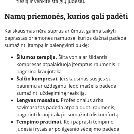
tiesią ir venkite staigių judesių.
Namų priemonės, kurios gali padėti
Kai skausmas nėra stiprus ar ūmus, galima taikyti
paprastas priemones namuose, kurios dažnai padeda
sumažinti įtampą ir palengvinti būklę:
Šilumos terapija.
Šilta vonia ar šildantis
kompresas atpalaiduoja įtemptus raumenis ir
pagerina kraujotaką.
Šalčio kompresai.
Jei skausmas susijęs su
patinimu ar uždegimu, ledo maišelis padeda
sumažinti uždegiminę reakciją.
Lengvas masažas.
Profesionalus arba
savimasažas padeda atpalaiduoti raumenis,
pagerinti kraujotaką ir sumažinti diskomfortą.
Tempimo pratimai.
Keli paprasti tempimo
judesiai rytais ar po ilgesnio sėdėjimo padeda