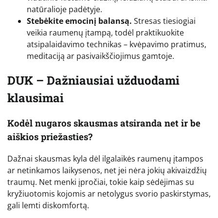
natūralioje padėtyje.
Stebėkite emocinį balansą.
Stresas tiesiogiai
veikia raumenų įtampą, todėl praktikuokite
atsipalaidavimo technikas – kvėpavimo pratimus,
meditaciją ar pasivaikščiojimus gamtoje.
DUK – Dažniausiai užduodami
klausimai
Kodėl nugaros skausmas atsiranda net ir be
aiškios priežasties?
Dažnai skausmas kyla dėl ilgalaikės raumenų įtampos
ar netinkamos laikysenos, net jei nėra jokių akivaizdžių
traumų. Net menki įpročiai, tokie kaip sėdėjimas su
kryžiuotomis kojomis ar netolygus svorio paskirstymas,
gali lemti diskomfortą.