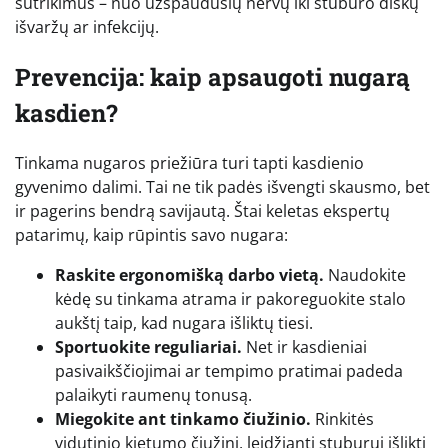
sutrikimus – nuo užspaudusių nervų iki stuburo diskų
išvaržų ar infekcijų.
Prevencija: kaip apsaugoti nugarą
kasdien?
Tinkama nugaros priežiūra turi tapti kasdienio
gyvenimo dalimi. Tai ne tik padės išvengti skausmo, bet
ir pagerins bendrą savijautą. Štai keletas ekspertų
patarimų, kaip rūpintis savo nugara:
Raskite ergonomišką darbo vietą.
Naudokite
kėdę su tinkama atrama ir pakoreguokite stalo
aukštį taip, kad nugara išliktų tiesi.
Sportuokite reguliariai.
Net ir kasdieniai
pasivaikščiojimai ar tempimo pratimai padeda
palaikyti raumenų tonusą.
Miegokite ant tinkamo čiužinio.
Rinkitės
vidutinio kietumo čiužinį, leidžiantį stuburui išlikti