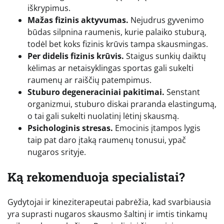
iškrypimus.
Mažas fizinis aktyvumas.
Nejudrus gyvenimo
būdas silpnina raumenis, kurie palaiko stuburą,
todėl bet koks fizinis krūvis tampa skausmingas.
Per didelis fizinis krūvis.
Staigus sunkių daiktų
kėlimas ar netaisyklingas sportas gali sukelti
raumenų ar raiščių patempimus.
Stuburo degeneraciniai pakitimai.
Senstant
organizmui, stuburo diskai praranda elastingumą,
o tai gali sukelti nuolatinį lėtinį skausmą.
Psichologinis stresas.
Emocinis įtampos lygis
taip pat daro įtaką raumenų tonusui, ypač
nugaros srityje.
Ką rekomenduoja specialistai?
Gydytojai ir kineziterapeutai pabrėžia, kad svarbiausia
yra suprasti nugaros skausmo šaltinį ir imtis tinkamų