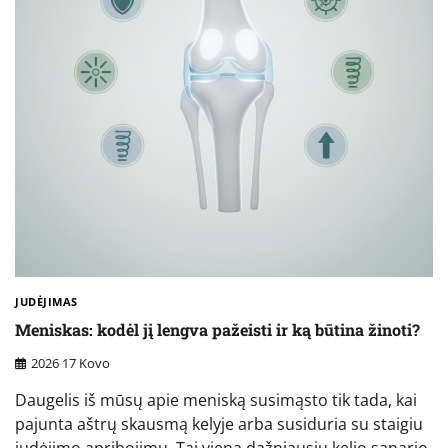
JUDĖJIMAS
Meniskas: kodėl jį lengva pažeisti ir ką būtina žinoti?
2026 17 Kovo
Daugelis iš mūsų apie meniską susimąsto tik tada, kai
pajunta aštrų skausmą kelyje arba susiduria su staigiu
judėjimo apribojimu. Tai viena dažniausių kelio sąnario