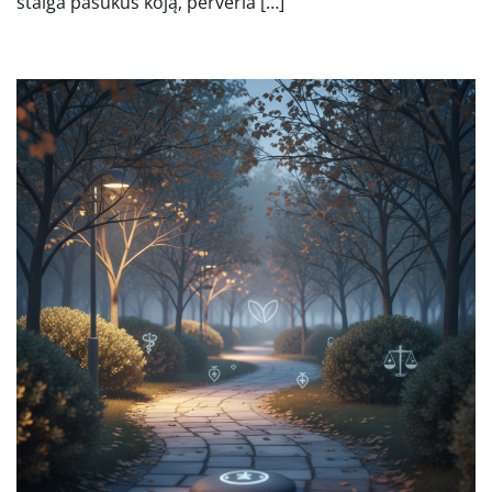
staiga pasukus koją, perveria […]