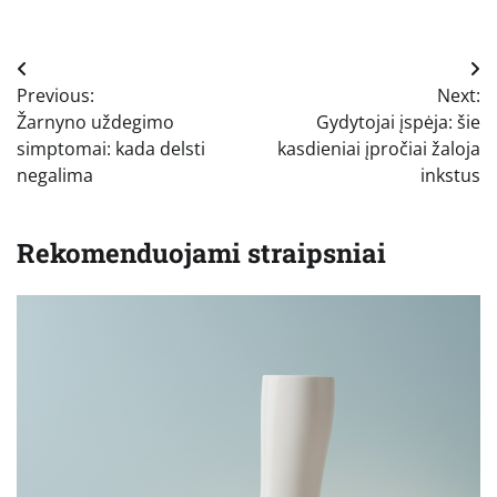
Navigacija
Previous:
Next:
tarp
Žarnyno uždegimo
Gydytojai įspėja: šie
įrašų
simptomai: kada delsti
kasdieniai įpročiai žaloja
negalima
inkstus
Rekomenduojami straipsniai