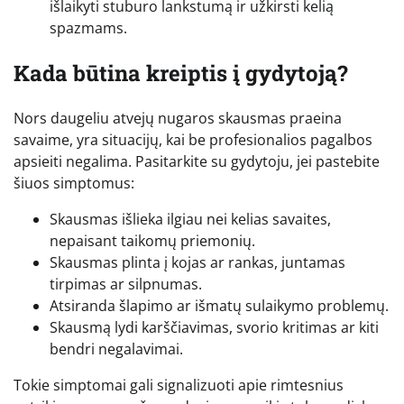
išlaikyti stuburo lankstumą ir užkirsti kelią
spazmams.
Kada būtina kreiptis į gydytoją?
Nors daugeliu atvejų nugaros skausmas praeina
savaime, yra situacijų, kai be profesionalios pagalbos
apsieiti negalima. Pasitarkite su gydytoju, jei pastebite
šiuos simptomus:
Skausmas išlieka ilgiau nei kelias savaites,
nepaisant taikomų priemonių.
Skausmas plinta į kojas ar rankas, juntamas
tirpimas ar silpnumas.
Atsiranda šlapimo ar išmatų sulaikymo problemų.
Skausmą lydi karščiavimas, svorio kritimas ar kiti
bendri negalavimai.
Tokie simptomai gali signalizuoti apie rimtesnius