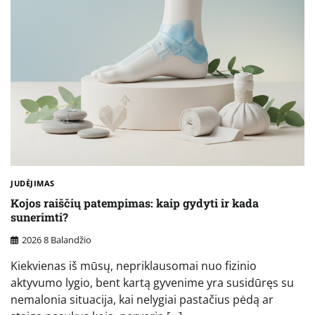
JUDĖJIMAS
Kojos raiščių patempimas: kaip gydyti ir kada
sunerimti?
2026 8 Balandžio
Kiekvienas iš mūsų, nepriklausomai nuo fizinio
aktyvumo lygio, bent kartą gyvenime yra susidūręs su
nemalonia situacija, kai nelygiai pastačius pėdą ar