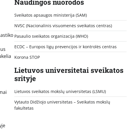
Naudingos nuorodos
Sveikatos apsaugos ministerija (SAM)
NVSC (Nacionalinis visuomenės sveikatos centras)
lastiko
Pasaulio sveikatos organizacija (WHO)
ECDC – Europos ligų prevencijos ir kontrolės centras
ius
ukelia
Korona STOP
Lietuvos universitetai sveikatos
srityje
Lietuvos sveikatos mokslų universitetas (LSMU)
omai
Vytauto Didžiojo universitetas
– Sveikatos mokslų
fakultetas
yje