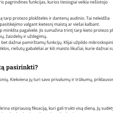
 tris pagrindines funkcijas, kurios tiesiogiai veikia nešiotojo
mą tarp protezo plokštelės ir dantenų audinio. Tai neleidžia
t pasitikėjimo valgant kietesnį maistą ar viešai kalbant.
ip minkšta pagalvėlė. Jis sumažina trintį tarp kieto protezo p
ų, žaizdelių ir uždegimų.
, bet dažnai pamirštamų funkcijų. Klijai užpildo mikroskopin
los, riešutų gabalėliai ar kiti maisto likučiai, kurie dažnai s
tą pasirinkti?
monių. Kiekviena jų turi savo privalumų ir trūkumų, priklaus
ina stipriausią fiksaciją, kuri gali trukti visą dieną. Jų sudėt