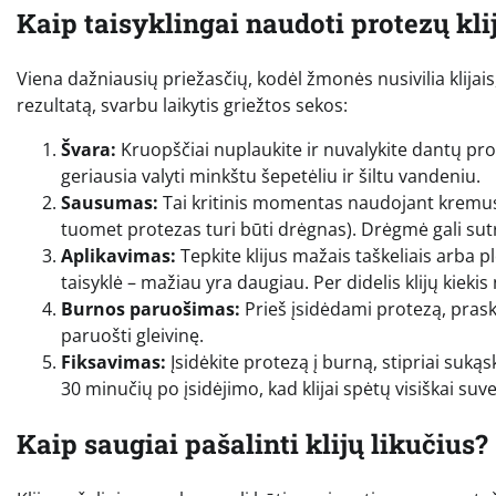
Kaip taisyklingai naudoti protezų kli
Viena dažniausių priežasčių, kodėl žmonės nusivilia klijais
rezultatą, svarbu laikytis griežtos sekos:
Švara:
Kruopščiai nuplaukite ir nuvalykite dantų protez
geriausia valyti minkštu šepetėliu ir šiltu vandeniu.
Sausumas:
Tai kritinis momentas naudojant kremus. 
tuomet protezas turi būti drėgnas). Drėgmė gali sut
Aplikavimas:
Tepkite klijus mažais taškeliais arba 
taisyklė – mažiau yra daugiau. Per didelis klijų kiekis ne
Burnos paruošimas:
Prieš įsidėdami protezą, praska
paruošti gleivinę.
Fiksavimas:
Įsidėkite protezą į burną, stipriai sukąsk
30 minučių po įsidėjimo, kad klijai spėtų visiškai suvei
Kaip saugiai pašalinti klijų likučius?