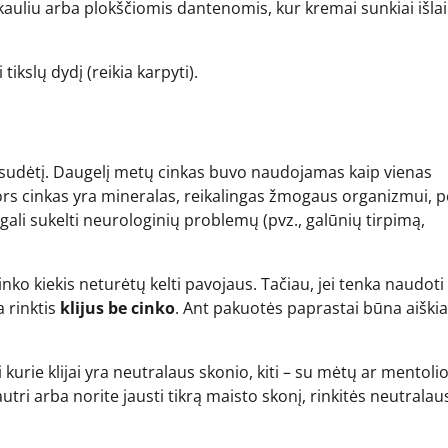
kauliu arba plokščiomis dantenomis, kur kremai sunkiai išla
tikslų dydį (reikia karpyti).
 į sudėtį. Daugelį metų cinkas buvo naudojamas kaip vienas
ors cinkas yra mineralas, reikalingas žmogaus organizmui, p
 gali sukelti neurologinių problemų (pvz., galūnių tirpimą,
cinko kiekis neturėtų kelti pavojaus. Tačiau, jei tenka naudoti 
a rinktis
klijus be cinko
. Ant pakuotės paprastai būna aiškia
 kurie klijai yra neutralaus skonio, kiti – su mėtų ar mentoli
autri arba norite jausti tikrą maisto skonį, rinkitės neutralau