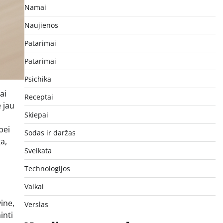
Namai
Naujienos
Patarimai
Patarimai
Psichika
ai
Receptai
 jau
Skiepai
bei
Sodas ir daržas
a,
Sveikata
Technologijos
Vaikai
ine,
Verslas
inti