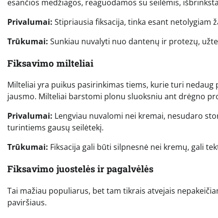
esančios medžiagos, reaguodamos su seilėmis, išbrinksta ir
Privalumai:
Stipriausia fiksacija, tinka esant netolygiam ža
Trūkumai:
Sunkiau nuvalyti nuo dantenų ir protezų, užtep
Fiksavimo milteliai
Milteliai yra puikus pasirinkimas tiems, kurie turi ned
jausmo. Milteliai barstomi plonu sluoksniu ant drėgno pr
Privalumai:
Lengviau nuvalomi nei kremai, nesudaro stor
turintiems gausų seilėtekį.
Trūkumai:
Fiksacija gali būti silpnesnė nei kremų, gali te
Fiksavimo juostelės ir pagalvėlės
Tai mažiau populiarus, bet tam tikrais atvejais nepakeiči
paviršiaus.