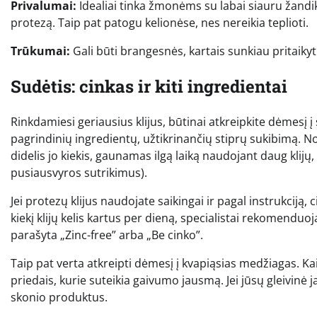
Privalumai:
Idealiai tinka žmonėms su labai siauru žandi
protezą. Taip pat patogu kelionėse, nes nereikia teplioti.
Trūkumai:
Gali būti brangesnės, kartais sunkiau pritaikyti 
Sudėtis: cinkas ir kiti ingredientai
Rinkdamiesi geriausius klijus, būtinai atkreipkite dėmesį
pagrindinių ingredientų, užtikrinančių stiprų sukibimą. N
didelis jo kiekis, gaunamas ilgą laiką naudojant daug klijų,
pusiausvyros sutrikimus).
Jei protezų klijus naudojate saikingai ir pagal instrukciją, 
kiekį klijų kelis kartus per dieną, specialistai rekomenduoj
parašyta „Zinc-free” arba „Be cinko”.
Taip pat verta atkreipti dėmesį į kvapiąsias medžiagas. Kai
priedais, kurie suteikia gaivumo jausmą. Jei jūsų gleivinė j
skonio produktus.