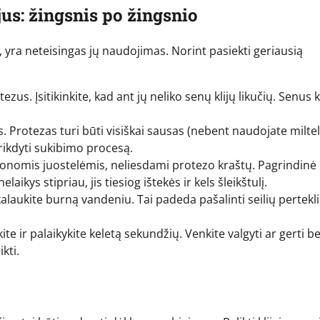
jus: žingsnis po žingsnio
, yra neteisingas jų naudojimas. Norint pasiekti geriausią
us. Įsitikinkite, kad ant jų neliko senų klijų likučių. Senus k
Protezas turi būti visiškai sausas (nebent naudojate miltel
rikdyti sukibimo procesą.
plonomis juostelėmis, neliesdami protezo kraštų. Pagrindinė
laikys stipriau, jis tiesiog ištekės ir kels šleikštulį.
laukite burną vandeniu. Tai padeda pašalinti seilių pertekli
ite ir palaikykite keletą sekundžių. Venkite valgyti ar gerti b
kti.