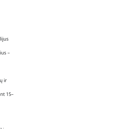
lijus
ius –
ų ir
ent 15–