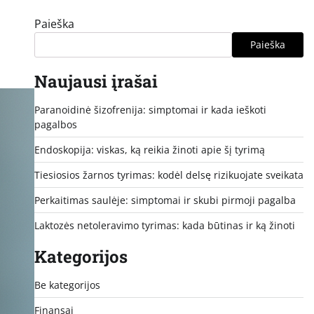
Paieška
Paieška
Naujausi įrašai
Paranoidinė šizofrenija: simptomai ir kada ieškoti
pagalbos
Endoskopija: viskas, ką reikia žinoti apie šį tyrimą
Tiesiosios žarnos tyrimas: kodėl delsę rizikuojate sveikata
Perkaitimas saulėje: simptomai ir skubi pirmoji pagalba
Laktozės netoleravimo tyrimas: kada būtinas ir ką žinoti
Kategorijos
Be kategorijos
Finansai