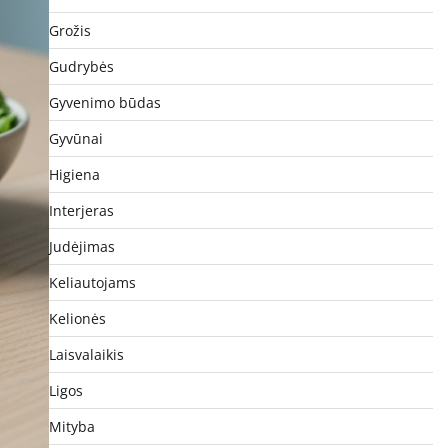
Grožis
Gudrybės
Gyvenimo būdas
Gyvūnai
Higiena
Interjeras
Judėjimas
Keliautojams
Kelionės
Laisvalaikis
Ligos
Mityba