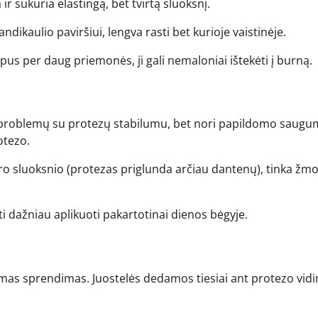
 sukuria elastingą, bet tvirtą sluoksnį.
ndikaulio paviršiui, lengva rasti bet kurioje vaistinėje.
us per daug priemonės, ji gali nemaloniai ištekėti į burną.
aug problemų su protezų stabilumu, bet nori papildomo saug
otezo.
o sluoksnio (protezas priglunda arčiau dantenų), tinka žm
kti dažniau aplikuoti pakartotinai dienos bėgyje.
amas sprendimas. Juostelės dedamos tiesiai ant protezo vidi