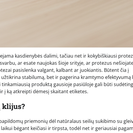
ama kasdienybės dalimi, tačiau net ir kokybiškiausi protez
arbu, ar esate naujokas šioje srityje, ar protezus nešiojate
rotezai pasislenka valgant, kalbant ar juokiantis. Būtent čia į
ik užtikrina stabilumą, bet ir pagerina kramtymo efektyvumą 
tinkamiausią produktą gausioje pasiūloje gali būti sudėting
r į ką atkreipti dėmesį skaitant etiketes.
 klijus?
be papildomų priemonių dėl natūralaus seilių sukibimo su gleiv
aikui bėgant keičiasi ir tirpsta, todėl net ir geriausiai pagam