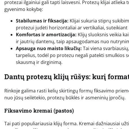
protezai ilgainiui gali tapti laisvesni. Protezų klijai atlieka
gyvenimo kokybę:
Stabilumas ir fiksacija:
Klijai sukuria stiprų sukibi
protezui judėti horizontaliai ar vertikaliai, suteikian
Komfortas ir amortizacija:
Klijų sluoksnis veikia ka
ir jautrių dantenų, taip apsaugodamas nuo nutrynim
Apsauga nuo maisto likučių:
Tai viena svarbiausių
tarpelius, todėl po protezu negali patekti smulkios sėk
skausmą ir dirginimą.
Dantų protezų klijų rūšys: kurį forma
Rinkoje galima rasti kelių skirtingų formų fiksavimo prie
nuo jūsų seilėtekio, protezų būklės ir asmeninių įpročių.
Fiksavimo kremai (pastos)
Tai pati populiariausia klijų forma. Kremai dažniausiai užtikr