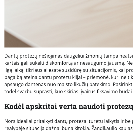
Dantų protezų nešiojimas daugeliui žmonių tampa neatsiej
kartais gali sukelti diskomfortą ar nesaugumo jausmą. Nesv
ilgą laiką, tikriausiai esate susidūrę su situacijomis, kai p
pagalbą ateina dantų protezų klijai – priemonė, kuri ne t
apsaugo dantenas nuo maisto likučių patekimo. Pasirinkti 
todėl svarbu suprasti, kuo skiriasi įvairūs fiksavimo būdai i
Kodėl apskritai verta naudoti protezų
Nors idealiai pritaikyti dantų protezai turėtų laikytis ir 
realybėje situacija dažnai būna kitokia. Žandikaulio kaulas l