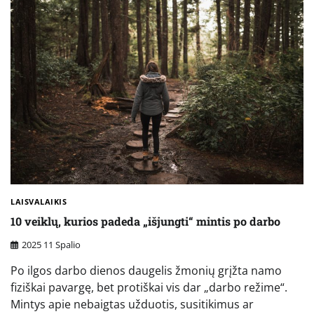
LAISVALAIKIS
10 veiklų, kurios padeda „išjungti“ mintis po darbo
2025 11 Spalio
Po ilgos darbo dienos daugelis žmonių grįžta namo
fiziškai pavargę, bet protiškai vis dar „darbo režime“.
Mintys apie nebaigtas užduotis, susitikimus ar