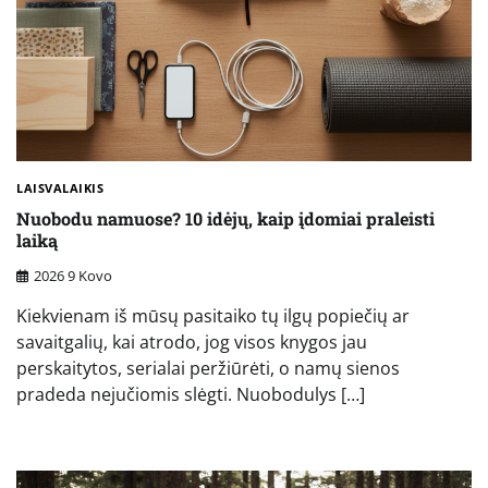
LAISVALAIKIS
Nuobodu namuose? 10 idėjų, kaip įdomiai praleisti
laiką
2026 9 Kovo
Kiekvienam iš mūsų pasitaiko tų ilgų popiečių ar
savaitgalių, kai atrodo, jog visos knygos jau
perskaitytos, serialai peržiūrėti, o namų sienos
pradeda nejučiomis slėgti. Nuobodulys […]