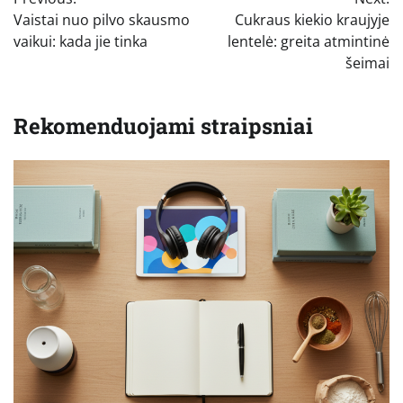
tarp
Vaistai nuo pilvo skausmo
Cukraus kiekio kraujyje
įrašų
vaikui: kada jie tinka
lentelė: greita atmintinė
šeimai
Rekomenduojami straipsniai