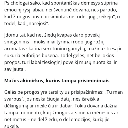
Psichologai sako, kad spontaniškas dėmesys stiprina
emocinį ryšį labiau nei šventinė dovana, nes parodo,
kad žmogus buvo prisimintas ne todėl, jog „reikėjo“, o
todėl, kad „norėjosi“.
Įdomu tai, kad net žiedų kvapas daro poveikį
smegenims – moksliniai tyrimai rodo, jog rožių
aromatas skatina serotonino gamybą, mažina stresą ir
sukuria euforijos būseną. Todėl gėlės, net be jokios
progos, turi labai tiesioginį poveikį mūsų nuotaikai ir
savijautai.
Mažos akimirkos, kurios tampa prisiminimais
Gėlės be progos yra tarsi tylus prisipažinimas: „Tu man
svarbus“. Jos neskaičiuoja datų, nes išreiškia
dėkingumą ar meilę čia ir dabar. Tokia dovana dažnai
tampa momentu, kurį žmogus atsimena mėnesius ar
net metus – ne dėl žiedų, o dėl emocijos, kurią jie
sukėlė.