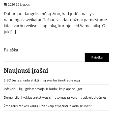
2026 25 Liepos
Dabar jau daugelis mūsų žino, kad judėjimas yra
naudingas sveikatai. Tačiau vis dar dažnai pamirštame
kitą svarbų veiksnį – aplinką, kurioje leidžiame laiką. O
juk […]
Paieška
Paieška
Naujausi įrašai
SIBO testas: kada atlikti ir ką svarbu žinoti apie eigą
Infekcinių ligų gidas: pavojai ir būdai, kaip apsisaugoti
Demencija: į kokius ankstyvus simptomus privaloma atkreipti dėmesį
Žmogaus rankos kaulų lūžiai: kaip atpažinti ir kada skubėti?