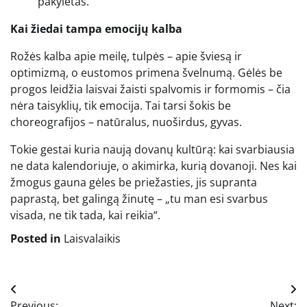
pakylėtas.
Kai žiedai tampa emocijų kalba
Rožės kalba apie meilę, tulpės – apie šviesą ir
optimizmą, o eustomos primena švelnumą. Gėlės be
progos leidžia laisvai žaisti spalvomis ir formomis – čia
nėra taisyklių, tik emocija. Tai tarsi šokis be
choreografijos – natūralus, nuoširdus, gyvas.
Tokie gestai kuria naują dovanų kultūrą: kai svarbiausia
ne data kalendoriuje, o akimirka, kurią dovanoji. Nes kai
žmogus gauna gėles be priežasties, jis supranta
paprastą, bet galingą žinutę – „tu man esi svarbus
visada, ne tik tada, kai reikia“.
Posted in
Laisvalaikis
Navigacija
Previous:
Next: