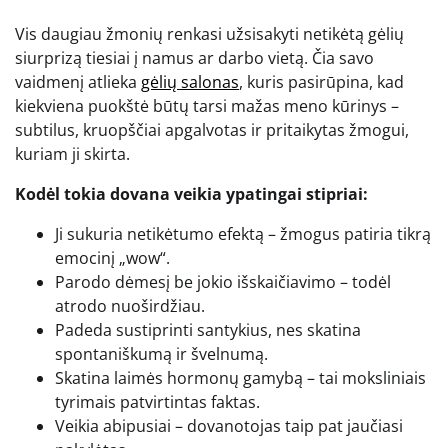
Vis daugiau žmonių renkasi užsisakyti netikėtą gėlių
siurprizą tiesiai į namus ar darbo vietą. Čia savo
vaidmenį atlieka
gėlių salonas
, kuris pasirūpina, kad
kiekviena puokštė būtų tarsi mažas meno kūrinys –
subtilus, kruopščiai apgalvotas ir pritaikytas žmogui,
kuriam ji skirta.
Kodėl tokia dovana veikia ypatingai stipriai:
Ji sukuria netikėtumo efektą – žmogus patiria tikrą
emocinį „wow“.
Parodo dėmesį be jokio išskaičiavimo – todėl
atrodo nuoširdžiau.
Padeda sustiprinti santykius, nes skatina
spontaniškumą ir švelnumą.
Skatina laimės hormonų gamybą – tai moksliniais
tyrimais patvirtintas faktas.
Veikia abipusiai – dovanotojas taip pat jaučiasi