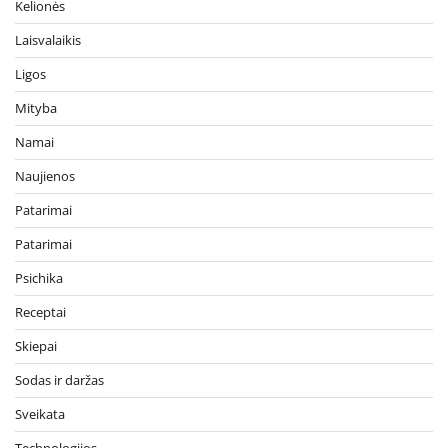
Kelionės
Laisvalaikis
Ligos
Mityba
Namai
Naujienos
Patarimai
Patarimai
Psichika
Receptai
Skiepai
Sodas ir daržas
Sveikata
Technologijos