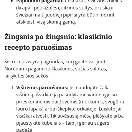
Papildomi pagardai:
Česnakas, šviežios žolelės
(krapai, petražolės), citrinos sultys, druska ir
šviežiai malti juodieji pipirai yra būtini norint
atskleisti visą skonių gamą.
Žingsnis po žingsnio: klasikinio
recepto paruošimas
Šis receptas yra pagrindas, kurį galite varijuoti.
Norėdami pagaminti klasikines, sočias salotas,
laikykitės šios sekos:
Vištienos paruošimas:
Jei naudojate žalią
vištieną, išvirkite ją pasūdytame vandenyje su
prieskoninėmis daržovėmis (morkomis, svogūnu,
lauro lapais) arba iškepkite orkaitėje. Leiskite jai
visiškai atvėsti. Tik atvėsusią mėsą plėšykite arba
pjaustykite kubeliais – taip ji geriau sugers
padažą.