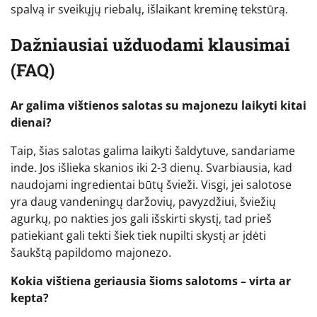
spalvą ir sveikųjų riebalų, išlaikant kreminę tekstūrą.
Dažniausiai užduodami klausimai
(FAQ)
Ar galima vištienos salotas su majonezu laikyti kitai
dienai?
Taip, šias salotas galima laikyti šaldytuve, sandariame
inde. Jos išlieka skanios iki 2-3 dienų. Svarbiausia, kad
naudojami ingredientai būtų švieži. Visgi, jei salotose
yra daug vandeningų daržovių, pavyzdžiui, šviežių
agurkų, po nakties jos gali išskirti skystį, tad prieš
patiekiant gali tekti šiek tiek nupilti skystį ar įdėti
šaukštą papildomo majonezo.
Kokia vištiena geriausia šioms salotoms – virta ar
kepta?