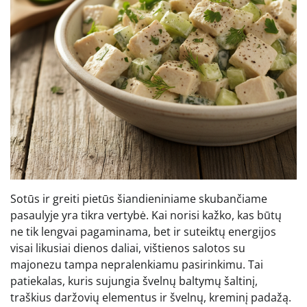
Sotūs ir greiti pietūs šiandieniniame skubančiame
pasaulyje yra tikra vertybė. Kai norisi kažko, kas būtų
ne tik lengvai pagaminama, bet ir suteiktų energijos
visai likusiai dienos daliai, vištienos salotos su
majonezu tampa nepralenkiamu pasirinkimu. Tai
patiekalas, kuris sujungia švelnų baltymų šaltinį,
traškius daržovių elementus ir švelnų, kreminį padažą.