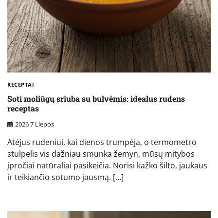
RECEPTAI
Soti moliūgų sriuba su bulvėmis: idealus rudens
receptas
2026 7 Liepos
Atėjus rudeniui, kai dienos trumpėja, o termometro
stulpelis vis dažniau smunka žemyn, mūsų mitybos
įpročiai natūraliai pasikeičia. Norisi kažko šilto, jaukaus
ir teikiančio sotumo jausmą. […]