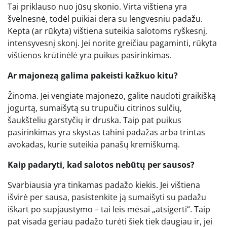
Tai priklauso nuo jūsų skonio. Virta vištiena yra
švelnesnė, todėl puikiai dera su lengvesniu padažu.
Kepta (ar rūkyta) vištiena suteikia salotoms ryškesnį,
intensyvesnį skonį. Jei norite greičiau pagaminti, rūkyta
vištienos krūtinėlė yra puikus pasirinkimas.
Ar majonezą galima pakeisti kažkuo kitu?
Žinoma. Jei vengiate majonezo, galite naudoti graikišką
jogurtą, sumaišytą su trupučiu citrinos sulčių,
šaukšteliu garstyčių ir druska. Taip pat puikus
pasirinkimas yra skystas tahini padažas arba trintas
avokadas, kurie suteikia panašų kremiškumą.
Kaip padaryti, kad salotos nebūtų per sausos?
Svarbiausia yra tinkamas padažo kiekis. Jei vištiena
išvirė per sausa, pasistenkite ją sumaišyti su padažu
iškart po supjaustymo – tai leis mėsai „atsigerti“. Taip
pat visada geriau padažo turėti šiek tiek daugiau ir, jei