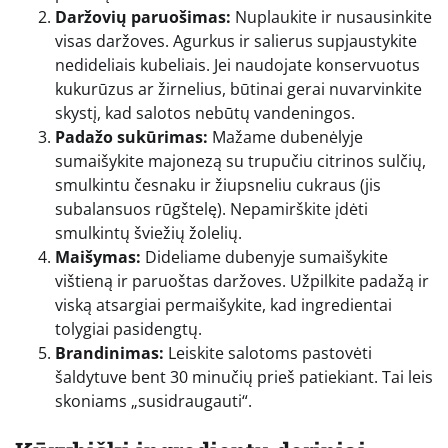
Daržovių paruošimas:
Nuplaukite ir nusausinkite
visas daržoves. Agurkus ir salierus supjaustykite
nedideliais kubeliais. Jei naudojate konservuotus
kukurūzus ar žirnelius, būtinai gerai nuvarvinkite
skystį, kad salotos nebūtų vandeningos.
Padažo sukūrimas:
Mažame dubenėlyje
sumaišykite majonezą su trupučiu citrinos sulčių,
smulkintu česnaku ir žiupsneliu cukraus (jis
subalansuos rūgštelę). Nepamirškite įdėti
smulkintų šviežių žolelių.
Maišymas:
Dideliame dubenyje sumaišykite
vištieną ir paruoštas daržoves. Užpilkite padažą ir
viską atsargiai permaišykite, kad ingredientai
tolygiai pasidengtų.
Brandinimas:
Leiskite salotoms pastovėti
šaldytuve bent 30 minučių prieš patiekiant. Tai leis
skoniams „susidraugauti“.