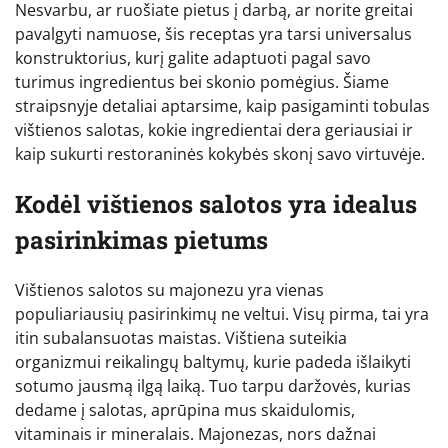
Nesvarbu, ar ruošiate pietus į darbą, ar norite greitai
pavalgyti namuose, šis receptas yra tarsi universalus
konstruktorius, kurį galite adaptuoti pagal savo
turimus ingredientus bei skonio pomėgius. Šiame
straipsnyje detaliai aptarsime, kaip pasigaminti tobulas
vištienos salotas, kokie ingredientai dera geriausiai ir
kaip sukurti restoraninės kokybės skonį savo virtuvėje.
Kodėl vištienos salotos yra idealus
pasirinkimas pietums
Vištienos salotos su majonezu yra vienas
populiariausių pasirinkimų ne veltui. Visų pirma, tai yra
itin subalansuotas maistas. Vištiena suteikia
organizmui reikalingų baltymų, kurie padeda išlaikyti
sotumo jausmą ilgą laiką. Tuo tarpu daržovės, kurias
dedame į salotas, aprūpina mus skaidulomis,
vitaminais ir mineralais. Majonezas, nors dažnai