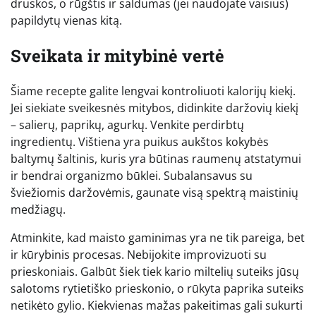
druskos, o rūgštis ir saldumas (jei naudojate vaisius)
papildytų vienas kitą.
Sveikata ir mitybinė vertė
Šiame recepte galite lengvai kontroliuoti kalorijų kiekį.
Jei siekiate sveikesnės mitybos, didinkite daržovių kiekį
– salierų, paprikų, agurkų. Venkite perdirbtų
ingredientų. Vištiena yra puikus aukštos kokybės
baltymų šaltinis, kuris yra būtinas raumenų atstatymui
ir bendrai organizmo būklei. Subalansavus su
šviežiomis daržovėmis, gaunate visą spektrą maistinių
medžiagų.
Atminkite, kad maisto gaminimas yra ne tik pareiga, bet
ir kūrybinis procesas. Nebijokite improvizuoti su
prieskoniais. Galbūt šiek tiek kario miltelių suteiks jūsų
salotoms rytietiško prieskonio, o rūkyta paprika suteiks
netikėto gylio. Kiekvienas mažas pakeitimas gali sukurti