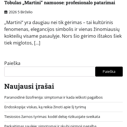
Tobulas „Martini“ namuose: profesionalo patarimai
2026 5 Birželio
„Martini“ yra daugiau nei tik gėrimas – tai kultūrinis
fenomenas, elegancijos simbolis ir vienas žinomiausių
kokteilių visame pasaulyje. Nors šio gėrimo ištakos šiek
tiek miglotos, […]
Paieška
Paieška
Naujausi įrašai
Paranoidinė šizofrenija: simptomai ir kada ieškoti pagalbos
Endoskopija: viskas, ką reikia žinoti apie šį tyrimą
Tiesiosios žarnos tyrimas: kodėl delsę rizikuojate sveikata
Perkaitimas saulėje: simptomai ir skubi pirmoji pagalba