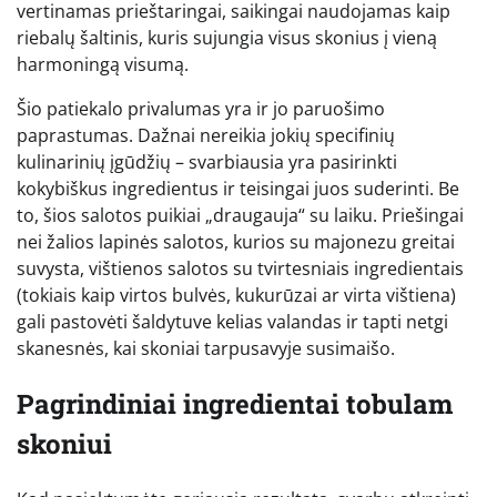
vertinamas prieštaringai, saikingai naudojamas kaip
riebalų šaltinis, kuris sujungia visus skonius į vieną
harmoningą visumą.
Šio patiekalo privalumas yra ir jo paruošimo
paprastumas. Dažnai nereikia jokių specifinių
kulinarinių įgūdžių – svarbiausia yra pasirinkti
kokybiškus ingredientus ir teisingai juos suderinti. Be
to, šios salotos puikiai „draugauja“ su laiku. Priešingai
nei žalios lapinės salotos, kurios su majonezu greitai
suvysta, vištienos salotos su tvirtesniais ingredientais
(tokiais kaip virtos bulvės, kukurūzai ar virta vištiena)
gali pastovėti šaldytuve kelias valandas ir tapti netgi
skanesnės, kai skoniai tarpusavyje susimaišo.
Pagrindiniai ingredientai tobulam
skoniui