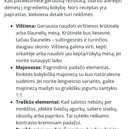
Kad pasiektumėte geriausią rezultatą, svarbu atkreipti
dėmesį į ingredientų kokybę. Nors receptas yra
paprastas, kiekviena detalė turi reikšmės.
Vištiena:
Geriausia naudoti virštienos krūtinėlę
arba šlaunelių mėsą. Krūtinėlė bus liesesnė,
tačiau šlaunelės – sultingesnės ir turinčios
daugiau skonio. Vištieną galima virti, kepti
orkaitėje arba naudoti jau keptą/rūkytą mėsą, jei
norite sutaupyti laiko.
Majonezas:
Pagrindinis padažo elementas.
Rinkitės kokybišką majonezą su kuo natūralesne
sudėtimi. Jei norite lengvesnio varianto, galite
majonezą maišyti su graikišku jogurtu santykiu
1:1.
Traškūs elementai:
Kad salotos nebūtų per
minkštos, įdėkite šviežių agurkų, saliero stiebų,
obuolių arba paprikos. Tai suteiks reikiamo
kontrasto kreminiam padažui.