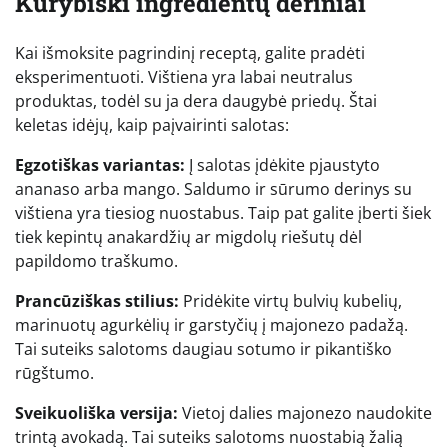
Kūrybiški ingredientų deriniai
Kai išmoksite pagrindinį receptą, galite pradėti
eksperimentuoti. Vištiena yra labai neutralus
produktas, todėl su ja dera daugybė priedų. Štai
keletas idėjų, kaip paįvairinti salotas:
Egzotiškas variantas:
Į salotas įdėkite pjaustyto
ananaso arba mango. Saldumo ir sūrumo derinys su
vištiena yra tiesiog nuostabus. Taip pat galite įberti šiek
tiek kepintų anakardžių ar migdolų riešutų dėl
papildomo traškumo.
Prancūziškas stilius:
Pridėkite virtų bulvių kubelių,
marinuotų agurkėlių ir garstyčių į majonezo padažą.
Tai suteiks salotoms daugiau sotumo ir pikantiško
rūgštumo.
Sveikuoliška versija:
Vietoj dalies majonezo naudokite
trintą avokadą. Tai suteiks salotoms nuostabią žalią