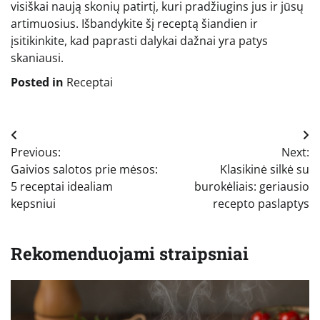
visiškai naują skonių patirtį, kuri pradžiugins jus ir jūsų
artimuosius. Išbandykite šį receptą šiandien ir
įsitikinkite, kad paprasti dalykai dažnai yra patys
skaniausi.
Posted in
Receptai
Navigacija
Previous:
Next:
tarp
Gaivios salotos prie mėsos:
Klasikinė silkė su
įrašų
5 receptai idealiam
burokėliais: geriausio
kepsniui
recepto paslaptys
Rekomenduojami straipsniai