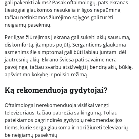
gali pakenkti akims? Pasak oftalmologų, pats ekranas
tiesiogiai glaukomos nesukelia ir ligos nepaūmina,
tačiau netinkamos žiūrėjimo sąlygos gali turėti
neigiamų pasekmių.
Per ilgas žiūrėjimas į ekraną gali sukelti akių sausumą,
diskomfortą, įtampos pojūtį. Sergantiems glaukoma
asmenims šie simptomai gali būti labiau juntami dėl
jautresnių akių. Ekrano šviesa pati savaime nėra
pavojinga, tačiau svarbu atsižvelgti į bendrą akių būklę,
apšvietimo kokybę ir poilsio režimą.
Ką rekomenduoja gydytojai?
Oftalmologai nerekomenduoja visiškai vengti
televizoriaus, tačiau pabrėžia saikingumą. Toliau
pateikiamos pagrindinės gydytojų rekomendacijos
tiems, kurie serga glaukoma ir nori žiūrėti televizorių
be neigiamų pasekmių: