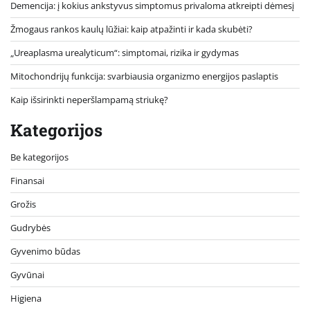
Demencija: į kokius ankstyvus simptomus privaloma atkreipti dėmesį
Žmogaus rankos kaulų lūžiai: kaip atpažinti ir kada skubėti?
„Ureaplasma urealyticum“: simptomai, rizika ir gydymas
Mitochondrijų funkcija: svarbiausia organizmo energijos paslaptis
Kaip išsirinkti neperšlampamą striukę?
Kategorijos
Be kategorijos
Finansai
Grožis
Gudrybės
Gyvenimo būdas
Gyvūnai
Higiena