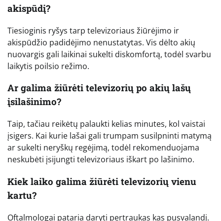
akispūdį?
Tiesioginis ryšys tarp televizoriaus žiūrėjimo ir
akispūdžio padidėjimo nenustatytas. Vis dėlto akių
nuovargis gali laikinai sukelti diskomfortą, todėl svarbu
laikytis poilsio režimo.
Ar galima žiūrėti televizorių po akių lašų
įsilašinimo?
Taip, tačiau reikėtų palaukti kelias minutes, kol vaistai
įsigers. Kai kurie lašai gali trumpam susilpninti matymą
ar sukelti neryškų regėjimą, todėl rekomenduojama
neskubėti įsijungti televizoriaus iškart po lašinimo.
Kiek laiko galima žiūrėti televizorių vienu
kartu?
Oftalmologai pataria daryti pertraukas kas pusvalandį.