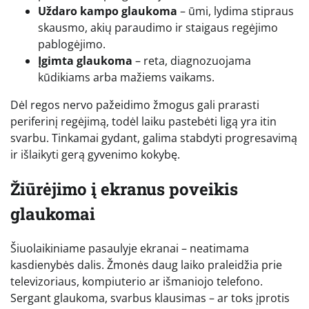
Uždaro kampo glaukoma
– ūmi, lydima stipraus
skausmo, akių paraudimo ir staigaus regėjimo
pablogėjimo.
Įgimta glaukoma
– reta, diagnozuojama
kūdikiams arba mažiems vaikams.
Dėl regos nervo pažeidimo žmogus gali prarasti
periferinį regėjimą, todėl laiku pastebėti ligą yra itin
svarbu. Tinkamai gydant, galima stabdyti progresavimą
ir išlaikyti gerą gyvenimo kokybę.
Žiūrėjimo į ekranus poveikis
glaukomai
Šiuolaikiniame pasaulyje ekranai – neatimama
kasdienybės dalis. Žmonės daug laiko praleidžia prie
televizoriaus, kompiuterio ar išmaniojo telefono.
Sergant glaukoma, svarbus klausimas – ar toks įprotis