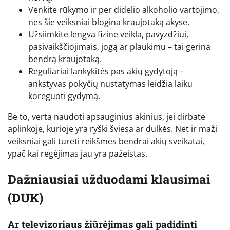
Venkite rūkymo ir per didelio alkoholio vartojimo,
nes šie veiksniai blogina kraujotaką akyse.
Užsiimkite lengva fizine veikla, pavyzdžiui,
pasivaikščiojimais, jogą ar plaukimu – tai gerina
bendrą kraujotaką.
Reguliariai lankykitės pas akių gydytoją –
ankstyvas pokyčių nustatymas leidžia laiku
koreguoti gydymą.
Be to, verta naudoti apsauginius akinius, jei dirbate
aplinkoje, kurioje yra ryški šviesa ar dulkės. Net ir maži
veiksniai gali turėti reikšmės bendrai akių sveikatai,
ypač kai regėjimas jau yra pažeistas.
Dažniausiai užduodami klausimai
(DUK)
Ar televizoriaus žiūrėjimas gali padidinti