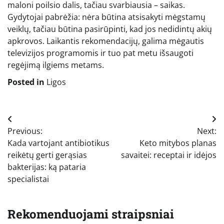
maloni poilsio dalis, tačiau svarbiausia – saikas.
Gydytojai pabrėžia: nėra būtina atsisakyti mėgstamų
veiklų, tačiau būtina pasirūpinti, kad jos nedidintų akių
apkrovos. Laikantis rekomendacijų, galima mėgautis
televizijos programomis ir tuo pat metu išsaugoti
regėjimą ilgiems metams.
Posted in
Ligos
Navigacija
Previous:
Next:
tarp
Kada vartojant antibiotikus
Keto mitybos planas
įrašų
reikėtų gerti gerąsias
savaitei: receptai ir idėjos
bakterijas: ką pataria
specialistai
Rekomenduojami straipsniai