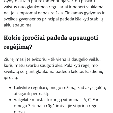
Gydytojai taip pat rekomenduoja vartoti paskirtus
vaistus nuo glaukomos reguliariai ir nepertraukiamai,
net jei simptomai nepasireiškia. Tinkamas gydymas ir
sveikos gyvensenos principai padeda išlaikyti stabilų
akių spaudimą.
Kokie įpročiai padeda apsaugoti
regėjimą?
Žiūrėjimas į televizorių – tik viena iš daugelio veiklų,
kurių metu svarbu saugoti akis. Palaikyti regėjimo
sveikatą sergant glaukoma padeda keletas kasdienių
įpročių:
Laikykite reguliarų miego režimą, kad akys galėtų
atsigauti per naktį.
Valgykite maistą, turtingą vitaminais A, C, E ir
omega-3 riebalų rūgštimis – jie stiprina regos
nervą.