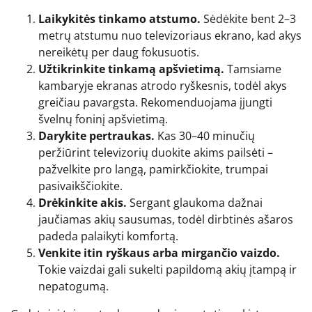
Laikykitės tinkamo atstumo.
Sėdėkite bent 2–3
metrų atstumu nuo televizoriaus ekrano, kad akys
nereikėtų per daug fokusuotis.
Užtikrinkite tinkamą apšvietimą.
Tamsiame
kambaryje ekranas atrodo ryškesnis, todėl akys
greičiau pavargsta. Rekomenduojama įjungti
švelnų foninį apšvietimą.
Darykite pertraukas.
Kas 30–40 minučių
peržiūrint televizorių duokite akims pailsėti –
pažvelkite pro langą, pamirkčiokite, trumpai
pasivaikščiokite.
Drėkinkite akis.
Sergant glaukoma dažnai
jaučiamas akių sausumas, todėl dirbtinės ašaros
padeda palaikyti komfortą.
Venkite itin ryškaus arba mirgančio vaizdo.
Tokie vaizdai gali sukelti papildomą akių įtampą ir
nepatogumą.