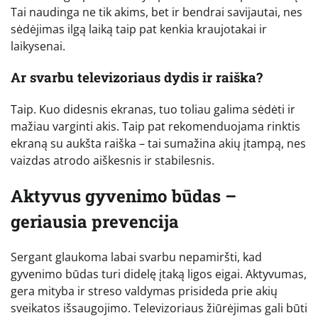
Tai naudinga ne tik akims, bet ir bendrai savijautai, nes
sėdėjimas ilgą laiką taip pat kenkia kraujotakai ir
laikysenai.
Ar svarbu televizoriaus dydis ir raiška?
Taip. Kuo didesnis ekranas, tuo toliau galima sėdėti ir
mažiau varginti akis. Taip pat rekomenduojama rinktis
ekraną su aukšta raiška – tai sumažina akių įtampą, nes
vaizdas atrodo aiškesnis ir stabilesnis.
Aktyvus gyvenimo būdas –
geriausia prevencija
Sergant glaukoma labai svarbu nepamiršti, kad
gyvenimo būdas turi didelę įtaką ligos eigai. Aktyvumas,
gera mityba ir streso valdymas prisideda prie akių
sveikatos išsaugojimo. Televizoriaus žiūrėjimas gali būti