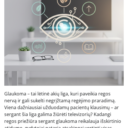
Glaukoma – tai lėtinė akių liga, kuri paveikia regos
nervą ir gali sukelti negrįžtamą regėjimo praradimą.
Viena dažniausiai užduodamų pacientų klausimų – ar
sergant šia liga galima žiūrėti televizorių? Kadangi
regos priežiūra sergant glaukoma reikalauja išskirtinio
atidumo, gydytojai pataria atsakingai vertinti visas