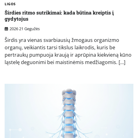
LIGOS
Širdies ritmo sutrikimai: kada būtina kreiptis į
gydytojus
2026 21 Gegužės
Širdis yra vienas svarbiausių žmogaus organizmo
organų, veikiantis tarsi tikslus laikrodis, kuris be
pertraukų pumpuoja kraują ir aprūpina kiekvieną kūno
ląstelę deguonimi bei maistinėmis medžiagomis. […]