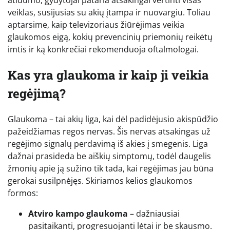
veiklas, susijusias su akių įtampa ir nuovargiu. Toliau
aptarsime, kaip televizoriaus žiūrėjimas veikia
glaukomos eigą, kokių prevencinių priemonių reikėtų
imtis ir ką konkrečiai rekomenduoja oftalmologai.
Kas yra glaukoma ir kaip ji veikia
regėjimą?
Glaukoma – tai akių liga, kai dėl padidėjusio akispūdžio
pažeidžiamas regos nervas. Šis nervas atsakingas už
regėjimo signalų perdavimą iš akies į smegenis. Liga
dažnai prasideda be aiškių simptomų, todėl daugelis
žmonių apie ją sužino tik tada, kai regėjimas jau būna
gerokai susilpnėjęs. Skiriamos kelios glaukomos
formos:
Atviro kampo glaukoma
– dažniausiai
pasitaikanti, progresuojanti lėtai ir be skausmo.