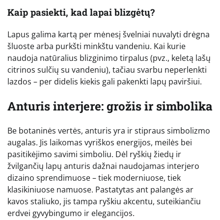
Kaip pasiekti, kad lapai blizgėtų?
Lapus galima kartą per mėnesį švelniai nuvalyti drėgna
šluoste arba purkšti minkštu vandeniu. Kai kurie
naudoja natūralius blizginimo tirpalus (pvz., keletą lašų
citrinos sulčių su vandeniu), tačiau svarbu neperlenkti
lazdos – per didelis kiekis gali pakenkti lapų paviršiui.
Anturis interjere: grožis ir simbolika
Be botaninės vertės, anturis yra ir stipraus simbolizmo
augalas. Jis laikomas vyriškos energijos, meilės bei
pasitikėjimo savimi simboliu. Dėl ryškių žiedų ir
žvilgančių lapų anturis dažnai naudojamas interjero
dizaino sprendimuose – tiek moderniuose, tiek
klasikiniuose namuose. Pastatytas ant palangės ar
kavos staliuko, jis tampa ryškiu akcentu, suteikiančiu
erdvei gyvybingumo ir elegancijos.