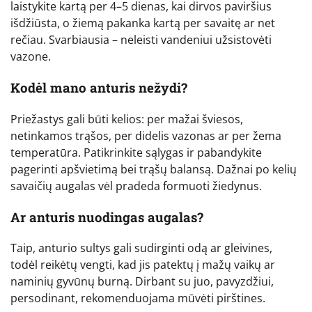
laistykite kartą per 4–5 dienas, kai dirvos paviršius
išdžiūsta, o žiemą pakanka kartą per savaitę ar net
rečiau. Svarbiausia – neleisti vandeniui užsistovėti
vazone.
Kodėl mano anturis nežydi?
Priežastys gali būti kelios: per mažai šviesos,
netinkamos trąšos, per didelis vazonas ar per žema
temperatūra. Patikrinkite sąlygas ir pabandykite
pagerinti apšvietimą bei trąšų balansą. Dažnai po kelių
savaičių augalas vėl pradeda formuoti žiedynus.
Ar anturis nuodingas augalas?
Taip, anturio sultys gali sudirginti odą ar gleivines,
todėl reikėtų vengti, kad jis patektų į mažų vaikų ar
naminių gyvūnų burną. Dirbant su juo, pavyzdžiui,
persodinant, rekomenduojama mūvėti pirštines.