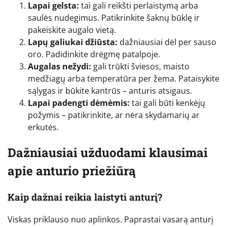
Lapai gelsta:
tai gali reikšti perlaistymą arba
saulės nudegimus. Patikrinkite šaknų būklę ir
pakeiskite augalo vietą.
Lapų galiukai džiūsta:
dažniausiai dėl per sauso
oro. Padidinkite drėgmę patalpoje.
Augalas nežydi:
gali trūkti šviesos, maisto
medžiagų arba temperatūra per žema. Pataisykite
sąlygas ir būkite kantrūs – anturis atsigaus.
Lapai padengti dėmėmis:
tai gali būti kenkėjų
požymis – patikrinkite, ar nėra skydamarių ar
erkutės.
Dažniausiai užduodami klausimai
apie anturio priežiūrą
Kaip dažnai reikia laistyti anturį?
Viskas priklauso nuo aplinkos. Paprastai vasarą anturį