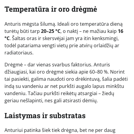
Temperatūra ir oro drėgmė
Anturis mėgsta šilumą. Ideali oro temperatūra dieną
turėtų būti tarp
20–25 °C
, o naktį – ne mažiau kaip
16
°C
. Šaltas oras ir skersvėjai jam yra itin kenksmingi,
todėl patariama vengti vietų prie atvirų orlaidžių ar
radiatoriaus.
Drėgmė – dar vienas svarbus faktorius. Anturis
džiaugiasi, kai oro drėgmė siekia apie 60–80 %. Norint
tai pasiekti, galima naudoti oro drėkintuvą, šalia padėti
indą su vandeniu ar net purkšti augalo lapus minkštu
vandeniu. Tačiau purkšti reikėtų atsargiai – žiedų
geriau nešlapinti, nes gali atsirasti dėmių.
Laistymas ir substratas
Anturiui patinka šiek tiek drėgna, bet ne per daug