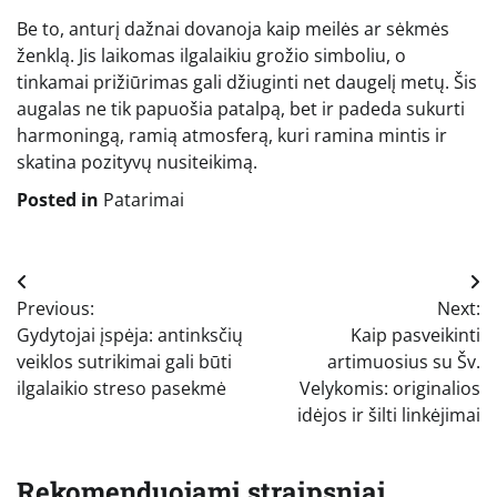
Be to, anturį dažnai dovanoja kaip meilės ar sėkmės
ženklą. Jis laikomas ilgalaikiu grožio simboliu, o
tinkamai prižiūrimas gali džiuginti net daugelį metų. Šis
augalas ne tik papuošia patalpą, bet ir padeda sukurti
harmoningą, ramią atmosferą, kuri ramina mintis ir
skatina pozityvų nusiteikimą.
Posted in
Patarimai
Navigacija
Previous:
Next:
tarp
Gydytojai įspėja: antinksčių
Kaip pasveikinti
įrašų
veiklos sutrikimai gali būti
artimuosius su Šv.
ilgalaikio streso pasekmė
Velykomis: originalios
idėjos ir šilti linkėjimai
Rekomenduojami straipsniai