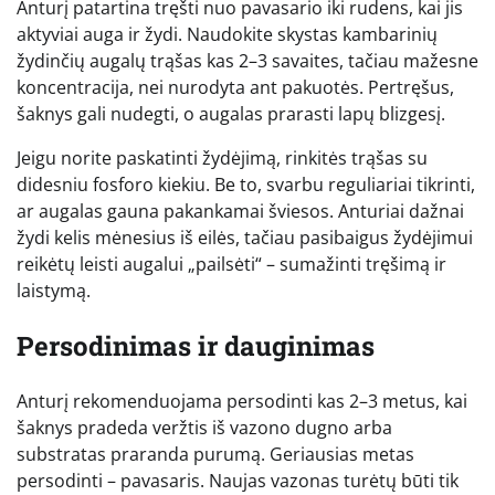
Anturį patartina tręšti nuo pavasario iki rudens, kai jis
aktyviai auga ir žydi. Naudokite skystas kambarinių
žydinčių augalų trąšas kas 2–3 savaites, tačiau mažesne
koncentracija, nei nurodyta ant pakuotės. Pertręšus,
šaknys gali nudegti, o augalas prarasti lapų blizgesį.
Jeigu norite paskatinti žydėjimą, rinkitės trąšas su
didesniu fosforo kiekiu. Be to, svarbu reguliariai tikrinti,
ar augalas gauna pakankamai šviesos. Anturiai dažnai
žydi kelis mėnesius iš eilės, tačiau pasibaigus žydėjimui
reikėtų leisti augalui „pailsėti“ – sumažinti tręšimą ir
laistymą.
Persodinimas ir dauginimas
Anturį rekomenduojama persodinti kas 2–3 metus, kai
šaknys pradeda veržtis iš vazono dugno arba
substratas praranda purumą. Geriausias metas
persodinti – pavasaris. Naujas vazonas turėtų būti tik