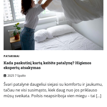
PATARIMAI
Kada paskutinį kartą keitėte patalynę? Higienos
ekspertų atsakymas
2025 7 Spalio
Švari patalynė daugeliui siejasi su komfortu ir jaukumu,
tačiau ne visi susimąsto, kiek daug nuo jos priklauso
mūsų sveikata. Poilsis neapsiriboja vien miegu – tai […]