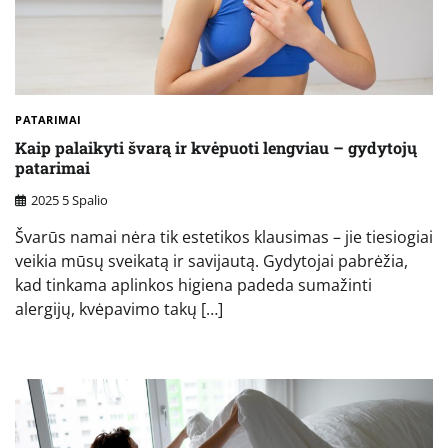
PATARIMAI
Kaip palaikyti švarą ir kvėpuoti lengviau – gydytojų
patarimai
2025 5 Spalio
Švarūs namai nėra tik estetikos klausimas – jie tiesiogiai
veikia mūsų sveikatą ir savijautą. Gydytojai pabrėžia,
kad tinkama aplinkos higiena padeda sumažinti
alergijų, kvėpavimo takų […]