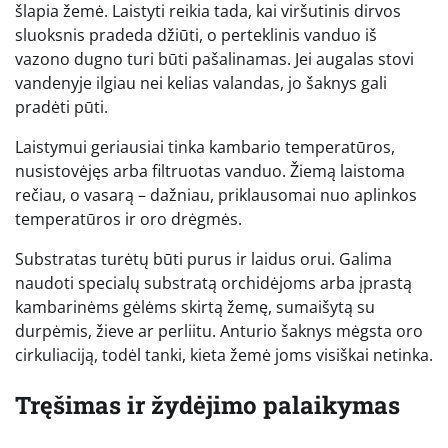
šlapia žemė. Laistyti reikia tada, kai viršutinis dirvos
sluoksnis pradeda džiūti, o perteklinis vanduo iš
vazono dugno turi būti pašalinamas. Jei augalas stovi
vandenyje ilgiau nei kelias valandas, jo šaknys gali
pradėti pūti.
Laistymui geriausiai tinka kambario temperatūros,
nusistovėjęs arba filtruotas vanduo. Žiemą laistoma
rečiau, o vasarą – dažniau, priklausomai nuo aplinkos
temperatūros ir oro drėgmės.
Substratas turėtų būti purus ir laidus orui. Galima
naudoti specialų substratą orchidėjoms arba įprastą
kambarinėms gėlėms skirtą žemę, sumaišytą su
durpėmis, žieve ar perliitu. Anturio šaknys mėgsta oro
cirkuliaciją, todėl tanki, kieta žemė joms visiškai netinka.
Tręšimas ir žydėjimo palaikymas