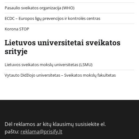
Pasaulio sveikatos organizacija (WHO)
ECDC – Europos ligų prevencijos ir kontrolės centras
Korona STOP
Lietuvos universitetai sveikatos
srityje
Lietuvos sveikatos mokslų universitetas (LSMU)
Vytauto Didžiojo universitetas
– Sveikatos mokslų fakultetas
Dėl reklamos ar kitų klausimų susisiekite el.
paštu:
reklama@prisify.lt