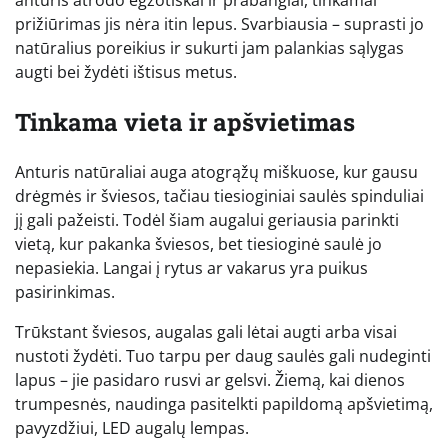
prižiūrimas jis nėra itin lepus. Svarbiausia – suprasti jo
natūralius poreikius ir sukurti jam palankias sąlygas
augti bei žydėti ištisus metus.
Tinkama vieta ir apšvietimas
Anturis natūraliai auga atogrąžų miškuose, kur gausu
drėgmės ir šviesos, tačiau tiesioginiai saulės spinduliai
jį gali pažeisti. Todėl šiam augalui geriausia parinkti
vietą, kur pakanka šviesos, bet tiesioginė saulė jo
nepasiekia. Langai į rytus ar vakarus yra puikus
pasirinkimas.
Trūkstant šviesos, augalas gali lėtai augti arba visai
nustoti žydėti. Tuo tarpu per daug saulės gali nudeginti
lapus – jie pasidaro rusvi ar gelsvi. Žiemą, kai dienos
trumpesnės, naudinga pasitelkti papildomą apšvietimą,
pavyzdžiui, LED augalų lempas.