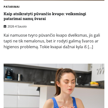
PATARIMAI
Kaip atsikratyti pūvančio kvapo: veiksmingi
patarimai namų švarai
2026 4 Sausio
Kai namuose tvyro pūvančio kvapo dvelksmas, jis gali
tapti ne tik nemalonus, bet ir rodyti galimą švaros ar
higienos problemą. Tokie kvapai dažnai kyla iš […]