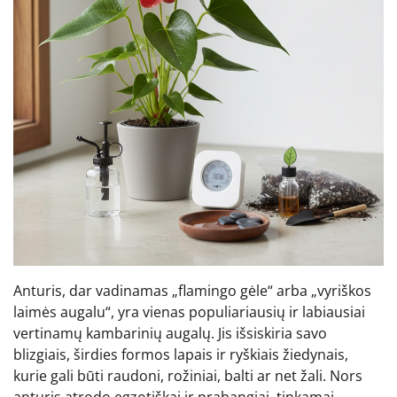
Anturis, dar vadinamas „flamingo gėle“ arba „vyriškos
laimės augalu“, yra vienas populiariausių ir labiausiai
vertinamų kambarinių augalų. Jis išsiskiria savo
blizgiais, širdies formos lapais ir ryškiais žiedynais,
kurie gali būti raudoni, rožiniai, balti ar net žali. Nors
anturis atrodo egzotiškai ir prabangiai, tinkamai